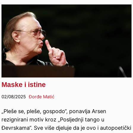
Maske i istine
02/08/2025
Đorđe Matić
„Pleše se, pleše, gospodo“, ponavlja Arsen
rezignirani motiv kroz „Posljednji tango u
Đevrskama“. Sve više djeluje da je ovo i autopoetički