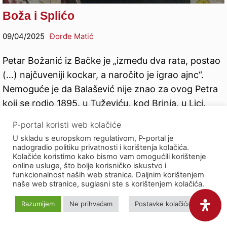
Boža i Splićo
09/04/2025
Đorđe Matić
Petar Božanić iz Bačke je „između dva rata, postao
(…) najčuveniji kockar, a naročito je igrao ajnc“.
Nemoguće je da Balašević nije znao za ovog Petra
koji se rodio 1895. u Tuževiću, kod Brinja, u Lici.
Boža zvani Pub bio je Prečanin
P-portal koristi web kolačiće
U skladu s europskom regulativom, P-portal je
nadogradio politiku privatnosti i korištenja kolačića.
Kolačiće koristimo kako bismo vam omogućili korištenje
online usluge, što bolje korisničko iskustvo i
funkcionalnost naših web stranica. Daljnim korištenjem
naše web stranice, suglasni ste s korištenjem kolačića.
Razumijem
Ne prihvaćam
Postavke kolačića