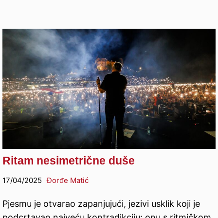
Ritam nesimetrične duše
17/04/2025
Đorđe Matić
Pjesmu je otvarao zapanjujući, jezivi usklik koji je
podcrtavao najveću kontradikciju: onu s ritmičkom