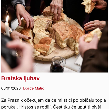
Bratska ljubav
06/01/2026
Đorđe Matić
Za Praznik očekujem da će mi stići po običaju topla
poruka „Hristos se rodi!“. Čestitku će uputiti bivši