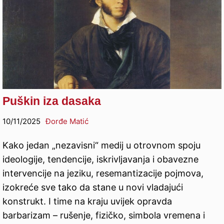
Puškin iza dasaka
10/11/2025
Đorđe Matić
Kako jedan „nezavisni“ medij u otrovnom spoju
ideologije, tendencije, iskrivljavanja i obavezne
intervencije na jeziku, resemantizacije pojmova,
izokreće sve tako da stane u novi vladajući
konstrukt. I time na kraju uvijek opravda
barbarizam – rušenje, fizičko, simbola vremena i