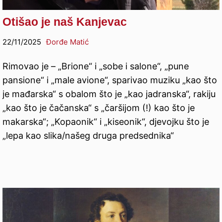
Otišao je naš Kanjevac
22/11/2025
Đorđe Matić
Rimovao je – „Brione“ i „sobe i salone“, „pune
pansione“ i „male avione“, sparivao muziku „kao što
je mađarska“ s obalom što je „kao jadranska“, rakiju
„kao što je čačanska“ s „čaršijom (!) kao što je
makarska“; „Kopaonik“ i „kiseonik“, djevojku što je
„lepa kao slika/našeg druga predsednika“