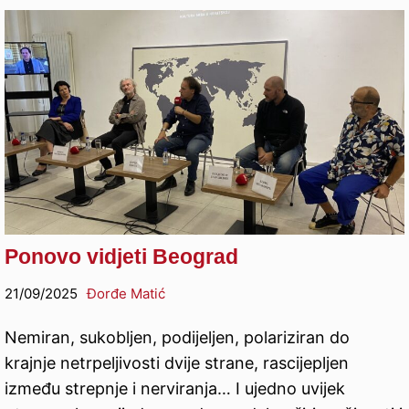
Ponovo vidjeti Beograd
21/09/2025
Đorđe Matić
Nemiran, sukobljen, podijeljen, polariziran do
krajnje netrpeljivosti dvije strane, rascijepljen
između strepnje i nerviranja… I ujedno uvijek