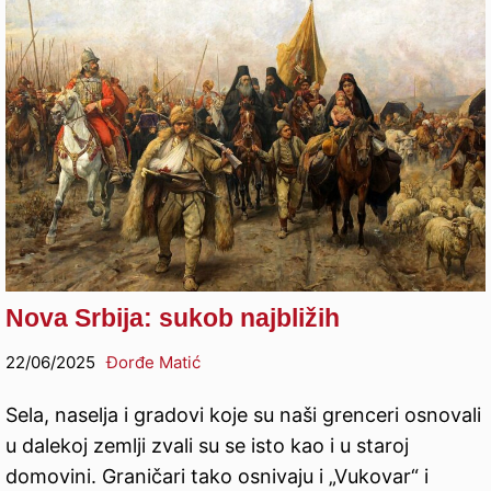
Nova Srbija: sukob najbližih
22/06/2025
Đorđe Matić
Sela, naselja i gradovi koje su naši grenceri osnovali
u dalekoj zemlji zvali su se isto kao i u staroj
domovini. Graničari tako osnivaju i „Vukovar“ i