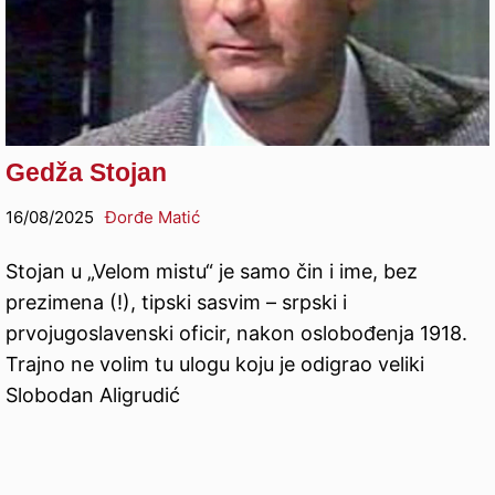
Gedža Stojan
16/08/2025
Đorđe Matić
Stojan u „Velom mistu“ je samo čin i ime, bez
prezimena (!), tipski sasvim – srpski i
prvojugoslavenski oficir, nakon oslobođenja 1918.
Trajno ne volim tu ulogu koju je odigrao veliki
Slobodan Aligrudić