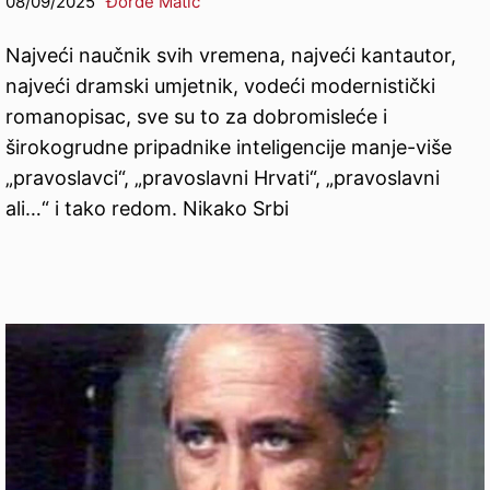
08/09/2025
Đorđe Matić
Najveći naučnik svih vremena, najveći kantautor,
najveći dramski umjetnik, vodeći modernistički
romanopisac, sve su to za dobromisleće i
širokogrudne pripadnike inteligencije manje-više
„pravoslavci“, „pravoslavni Hrvati“, „pravoslavni
ali…“ i tako redom. Nikako Srbi