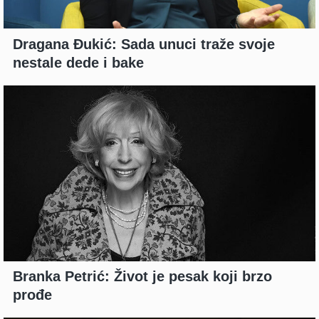
Dragana Đukić: Sada unuci traže svoje
nestale dede i bake
Branka Petrić: Život je pesak koji brzo
prođe