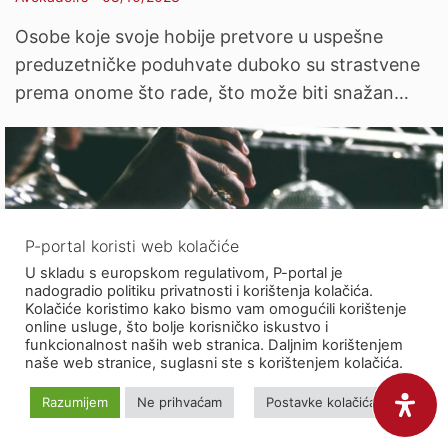
Osobe koje svoje hobije pretvore u uspešne
preduzetničke poduhvate duboko su strastvene
prema onome što rade, što može biti snažan…
P-portal koristi web kolačiće
U skladu s europskom regulativom, P-portal je
nadogradio politiku privatnosti i korištenja kolačića.
Kolačiće koristimo kako bismo vam omogućili korištenje
online usluge, što bolje korisničko iskustvo i
funkcionalnost naših web stranica. Daljnim korištenjem
naše web stranice, suglasni ste s korištenjem kolačića.
Organizacija korporativnih proslava i
Razumijem
Ne prihvaćam
Postavke kolačića
njihov značaj za zaposlene