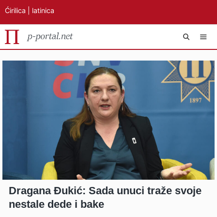
Ćirilica
|
latinica
Preskoči
IZB
na
sadržaj
Dragana Đukić: Sada unuci traže svoje
nestale dede i bake