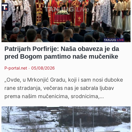
Patrijarh Porfirije: Naša obaveza je da
pred Bogom pamtimo naše mučenike
P-portal.net
05/08/2026
„Ovde, u Mrkonjić Gradu, koji i sam nosi duboke
rane stradanja, večeras nas je sabrala ljubav
prema našim mučenicima, srodnicima,…