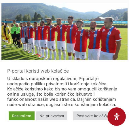
P-portal koristi web kolačiće
U skladu s europskom regulativom, P-portal je
Europeada – mnogo više od sporta
nadogradio politiku privatnosti i korištenja kolačića.
Kolačiće koristimo kako bismo vam omogućili korištenje
17/07/2022
Tatjana Dragičević
online usluge, što bolje korisničko iskustvo i
funkcionalnost naših web stranica. Daljnim korištenjem
naše web stranice, suglasni ste s korištenjem kolačića.
Da je Europeada puno više od sporta pokazale su
sve reprezentacije koje su u njoj sudjelovale
Razumijem
Ne prihvaćam
Postavke kolačića
promovirajući svoju kulturu i svoj jezik