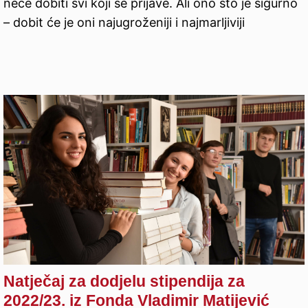
neće dobiti svi koji se prijave. Ali ono što je sigurno
– dobit će je oni najugroženiji i najmarljiviji
Natječaj za dodjelu stipendija za
2022/23. iz Fonda Vladimir Matijević