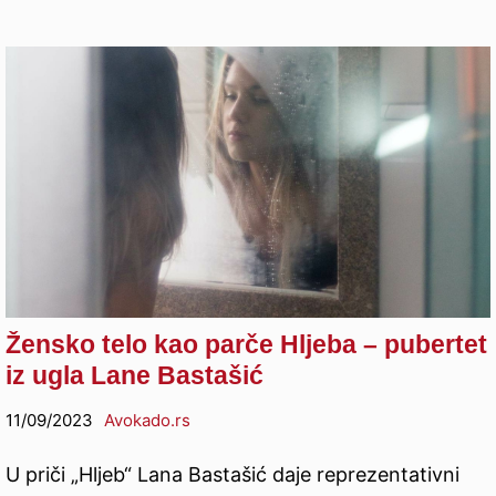
Žensko telo kao parče Hljeba – pubertet
iz ugla Lane Bastašić
11/09/2023
Avokado.rs
U priči „Hljeb“ Lana Bastašić daje reprezentativni