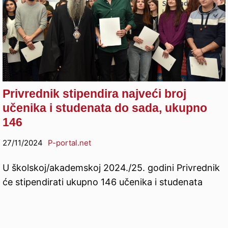
Privrednik stipendira najveći broj
učenika i studenata do sada, ukupno
146
27/11/2024
P-portal.net
U školskoj/akademskoj 2024./25. godini Privrednik
će stipendirati ukupno 146 učenika i studenata