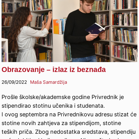
Obrazovanje – izlaz iz beznađa
26/09/2022
Maša Samardžija
Prošle školske/akademske godine Privrednik je
stipendirao stotinu učenika i studenata.
I ovog septembra na Privrednikovu adresu stizat će
stotine novih zahtjeva za stipendijom, stotine
teških priča. Zbog nedostatka sredstava, stipendiju