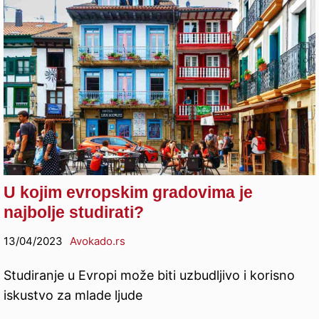
U kojim evropskim gradovima je
najbolje studirati?
13/04/2023
Avokado.rs
Studiranje u Evropi može biti uzbudljivo i korisno
iskustvo za mlade ljude