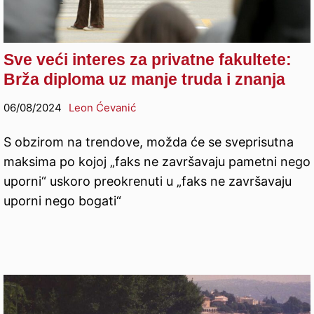
Sve veći interes za privatne fakultete:
Brža diploma uz manje truda i znanja
06/08/2024
Leon Ćevanić
S obzirom na trendove, možda će se sveprisutna
maksima po kojoj „faks ne završavaju pametni nego
uporni“ uskoro preokrenuti u „faks ne završavaju
uporni nego bogati“