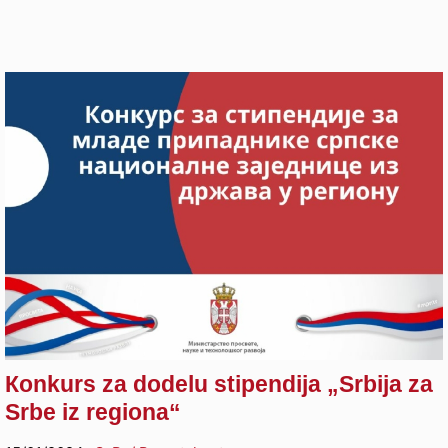
Кonkurs za dodelu stipendija „Srbija za
Srbe iz regiona“