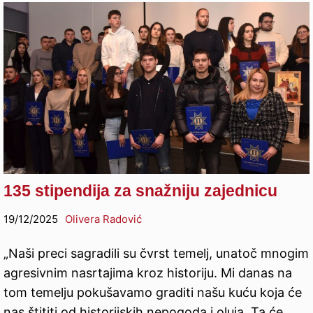
135 stipendija za snažniju zajednicu
19/12/2025
Olivera Radović
„Naši preci sagradili su čvrst temelj, unatoč mnogim
agresivnim nasrtajima kroz historiju. Mi danas na
tom temelju pokušavamo graditi našu kuću koja će
nas štititi od historijskih nepogoda i oluja. Ta će