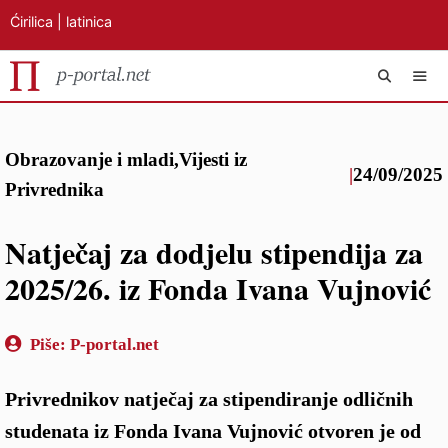
Ćirilica
|
latinica
Preskoči
IZB
na
Obrazovanje i mladi
,
Vijesti iz
sadržaj
|
24/09/2025
Privrednika
Natječaj za dodjelu stipendija za
2025/26. iz Fonda Ivana Vujnović
Piše:
P-portal.net
Privrednikov natječaj za stipendiranje odličnih
studenata iz Fonda Ivana Vujnović otvoren je od