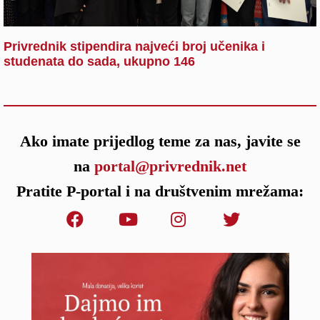
Privrednik stipendira najveći broj učenika i
studenata do sada, ukupno 146
Ako imate prijedlog teme za nas, javite se
na
portal@privrednik.net
Pratite P-portal i na društvenim mrežama: