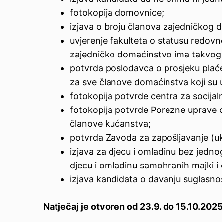
fotokopija domovnice;
izjava o broju članova zajedničkog 
uvjerenje fakulteta o statusu redov
zajedničko domaćinstvo ima takvog 
potvrda poslodavca o prosjeku plaće z
za sve članove domaćinstva koji su
fotokopija potvrde centra za socija
fotokopija potvrde Porezne uprave o 
članove kućanstva;
potvrda Zavoda za zapošljavanje (uk
izjava za djecu i omladinu bez jednog i
djecu i omladinu samohranih majki i
izjava kandidata o davanju suglasno
Natječaj je otvoren od 23.9. do 1
5
.1
0
.202