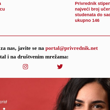
a
Privrednik stipe
icu
najveći broj učen
studenata do sa
ukupno 146
za nas, javite se na
portal@privrednik.net
rtal i na društvenim mrežama: