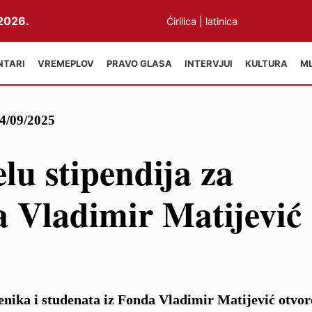
2026.
Ćirilica
|
latinica
NTARI
VREMEPLOV
PRAVO GLASA
INTERVJUI
KULTURA
M
4/09/2025
lu stipendija za
a Vladimir Matijević
enika i studenata iz Fonda Vladimir Matijević otvor