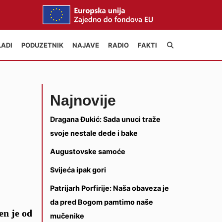
LADI
PODUZETNIK
NAJAVE
RADIO
FAKTI
Najnovije
Dragana Đukić: Sada unuci traže
svoje nestale dede i bake
Augustovske samoće
Svijeća ipak gori
Patrijarh Porfirije: Naša obaveza je
da pred Bogom pamtimo naše
en je od
mučenike