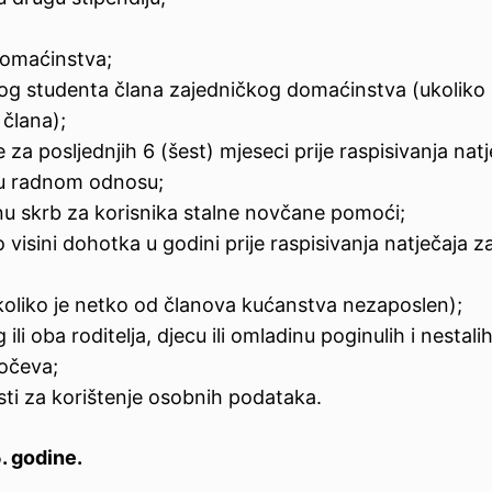
domaćinstva;
nog studenta člana zajedničkog domaćinstva (ukoliko
člana);
a posljednjih 6 (šest) mjeseci prije raspisivanja natj
 u radnom odnosu;
lnu skrb za korisnika stalne novčane pomoći;
visini dohotka u godini prije raspisivanja natječaja z
oliko je netko od članova kućanstva nezaposlen);
li oba roditelja, djecu ili omladinu poginulih i nestalih
 očeva;
sti za korištenje osobnih podataka.
5
. godine.