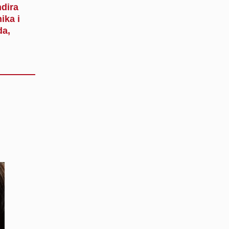
ndira
ika i
da,