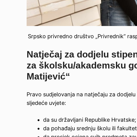
Srpsko privredno društvo „Privrednik“ rasp
Natječaj
za dodjelu stipe
za školsku/akademsku g
Matijević“
Pravo sudjelovanja na natječaju za dodjelu s
sljedeće uvjete:
da su državljani Republike Hrvatske;
da pohađaju srednju školu ili fakultet
da prosjek ocjena svih predmeta za