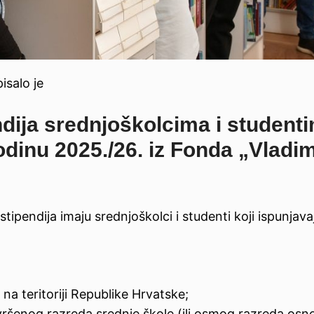
isalo je
ndija srednjoškolcima i student
odinu 202
5
./2
6
.
iz Fonda „Vladim
tipendija imaju srednjoškolci i studenti koji ispunjava
 na teritoriji Republike Hrvatske;
vršenog razreda srednje škole (ili osmog razreda osn