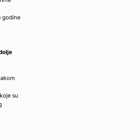
e godine
dolje
znakom
koje su
g