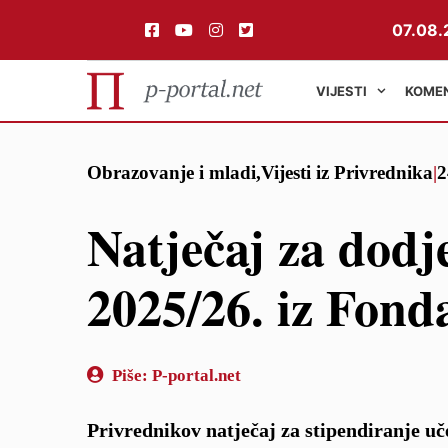
07.08.
VIJESTI
KOME
Preskoči
Obrazovanje i mladi
,
Vijesti iz Privrednika
|
2
na
sadržaj
Natječaj za dodje
2025/26. iz Fond
Piše:
P-portal.net
Privrednikov natječaj za stipendiranje uč