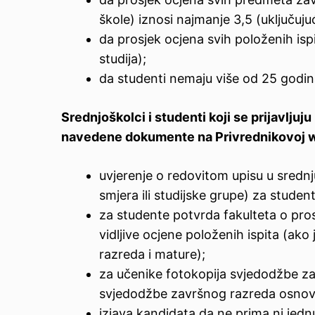
škole) iznosi najmanje 3,5 (uključujuć
da prosjek ocjena svih položenih isp
studija);
da studenti nemaju više od 25 godin
Srednjoškolci i studenti koji se prijavljuju 
navedene dokumente na Privrednikovoj w
uvjerenje o redovitom upisu u sredn
smjera ili studijske grupe) za student
za studente potvrda fakulteta o pro
vidljive ocjene položenih ispita (ak
razreda i mature);
za učenike fotokopija svjedodžbe za
svjedodžbe završnog razreda osnov
izjava kandidata da ne prima ni jedn