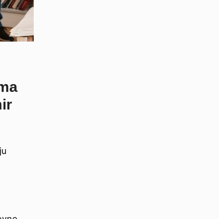
ima
ir
ju
ovne