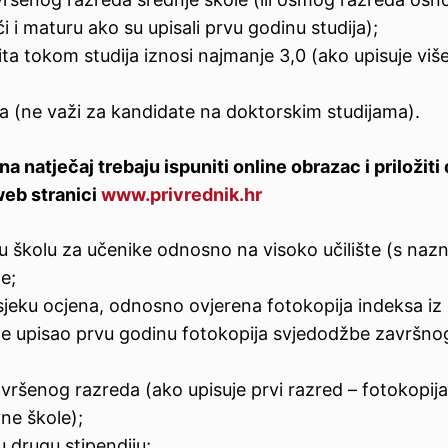
i i maturu ako su upisali prvu godinu studija);
ita tokom studija iznosi najmanje 3,0 (ako upisuje viš
a (ne važi za kandidate na doktorskim studijama).
na natječaj trebaju ispuniti online obrazac i priložiti 
eb stranici
www.privrednik.hr
ju školu za učenike odnosno na visoko učilište (s na
e;
sjeku ocjena, odnosno ovjerena fotokopija indeksa iz 
o je upisao prvu godinu fotokopija svjedodžbe završno
vršenog razreda (ako upisuje prvi razred – fotokopija
ne škole);
u drugu stipendiju;