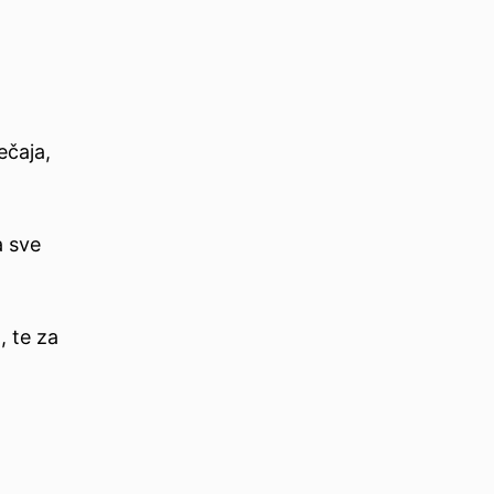
ečaja,
a sve
, te za