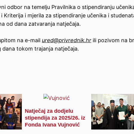
vni odbor na temelju Pravilnika o stipendiranju učenika
Kriterija i mjerila za stipendiranje učenika i studena
na od dana zatvaranja natječaja.
 upitom na e-mail
ured@privrednik.hr
ili pozivom na br
dana tokom trajanja natječaja.
Natječaj za dodjelu
stipendija za 2025/26. iz
Fonda Ivana Vujnović