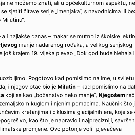
vanja ne možemo znati, ali u općekulturnom aspektu, n
sjetiti čitave serije „imenjaka“, s navodnicima ili bez
 Milutinu“.
 a i najlakše danas – makar se mutno iz školske lektir
ljevog
manje nadarenog rođaka, a velikog senjskog
je još krajem 19. vijeka pjevao „Dok god bude Nehaja i
e uozbiljimo. Pogotovo kad pomislimo na ime, u svijetu
da, i njegov otac bio je
Milutin
– kad pomislimo na da
ća
koji se kao „božanstvo neko manje“,
Njegošem
reč
 zemaljskom kuglom i njenim pomacima. Naučnik što 
nčevim kretanjima i ciklusima glacijalnih era, koje se
pogrešivo, kao što je napravio i najprecizniji, savršen
 klimatske promjene. Ovo potonje voli i pjevačeva