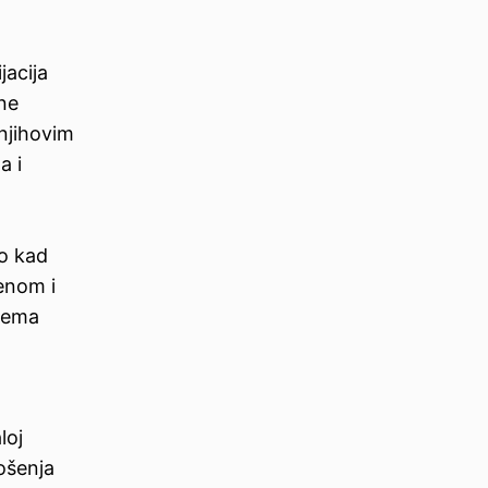
jacija
žne
 njihovim
a i
to kad
enom i
prema
loj
nošenja