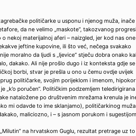
zagrebačke političarke u usponu i njenog muža, inače
 metafore, da ne velimo „maskote“, takozvanog progres
 o nekoj materijalnoj aferi – naizgled, jer kod nas one
kakve jeftine kupovine, ili što već, nečega svakako
a nije moralno da ljudi s „ljevice“ stječu dobra onako k
o, dakako. Ali nije prošlo dugo i iz konteksta gdje se 
tičkoj borbi, stvar je prešla u ono u čemu ovdje uvijek
uprug političarke, svojim porijeklom i imenom, hipokor
e „k’o poručen“. Političkim podzemljem teledirigirana 
loake nataložene po društvenim mrežama krenula je in
(kako mi odavde to ime sklanjamo), političarkinog muža
kako, maliciozno, i – s jasnom porukom i sugestijom
 „Milutin“ na hrvatskom Guglu, rezultat pretrage uz t