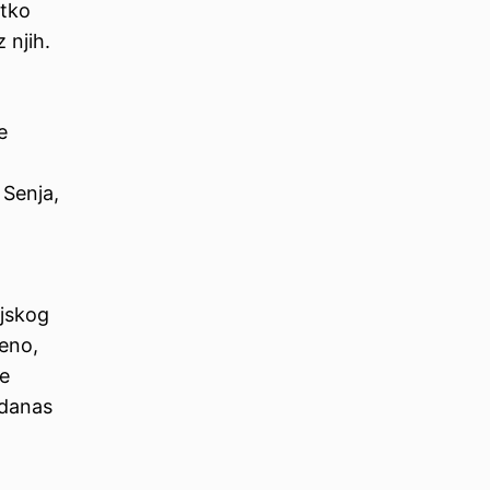
etko
 njih.
e
 Senja,
ljskog
eno,
je
 danas