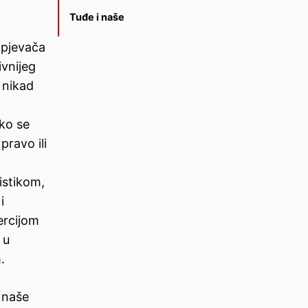
Tuđe i naše
 pjevača
ivnijeg
 nikad
ako se
pravo ili
istikom,
i
ercijom
 u
.
o naše