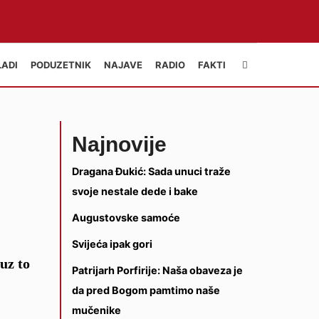
LADI
PODUZETNIK
NAJAVE
RADIO
FAKTI
Najnovije
Dragana Đukić: Sada unuci traže
svoje nestale dede i bake
Augustovske samoće
Svijeća ipak gori
uz to
Patrijarh Porfirije: Naša obaveza je
da pred Bogom pamtimo naše
mučenike