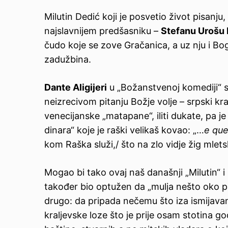
Milutin Dedić koji je posvetio život pisanju
najslavnijem predšasniku –
Stefanu Urošu
čudo koje se zove Gračanica, a uz nju i Bo
zadužbina.
Dante Aligijeri
u „Božanstvenoj komediji“ st
neizrecivom pitanju Božje volje – srpski kr
venecijanske „matapane“, iliti dukate, pa je
dinara“ koje je raški velikaš kovao: „…
e que
kom Raška služi,/ što na zlo vidje žig mlet
Mogao bi tako ovaj naš današnji „Milutin“ i 
također bio optužen da „mulja nešto oko pa
drugo: da pripada nečemu što iza ismijavan
kraljevske loze što je prije osam stotina g