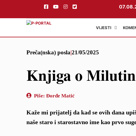
07.08.
VIJESTI
KOME
Preskoči
Preča(nska) posla
|
21/05/2025
na
sadržaj
Knjiga o Miluti
Piše:
Đorđe Matić
Kaže mi prijatelj da kad se ovih dana upi
naše staro i starostavno ime kao prvo sug