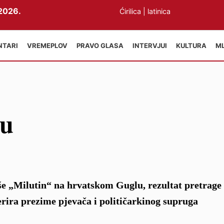
2026.
Ćirilica
|
latinica
NTARI
VREMEPLOV
PRAVO GLASA
INTERVJUI
KULTURA
M
nu
še „Milutin“ na hrvatskom Guglu, rezultat pretrage 
erira prezime pjevača i političarkinog supruga