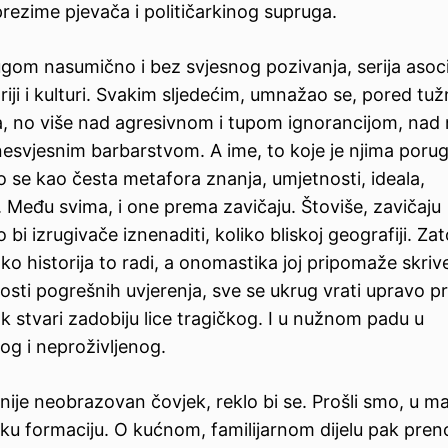
prezime pjevača i političarkinog supruga.
gom nasumično i bez svjesnog pozivanja, serija asoci
oriji i kulturi. Svakim sljedećim, umnažao se, pored tu
ača, no više nad agresivnom i tupom ignorancijom, nad
esvjesnim barbarstvom. A ime, to koje je njima porug
lo se kao česta metafora znanja, umjetnosti, ideala,
. Među svima, i one prema zavičaju. Štoviše, zavičaju
i izrugivače iznenaditi, koliko bliskoj geografiji. Za
historija to radi, a onomastika joj pripomaže skriv
sti pogrešnih uvjerenja, sve se ukrug vrati upravo 
ok stvari zadobiju lice tragičkog. I u nužnom padu u
tog i neproživljenog.
ije neobrazovan čovjek, reklo bi se. Prošli smo, u ma
olsku formaciju. O kućnom, familijarnom dijelu pak pre