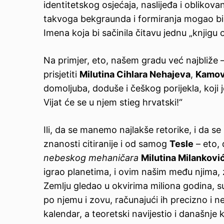
identitetskog osjećaja, naslijeđa i obliko
takvoga bekgraunda i formiranja mogao bi se 
Imena koja bi sačinila čitavu jednu „knjigu o
Na primjer, eto, našem gradu već najbliže –
prisjetiti
Milutina Cihlara Nehajeva
,
Kamov
domoljuba, doduše i češkog porijekla, koji 
Vijat će se u njem stieg hrvatski!“
Ili, da se manemo najlakše retorike, i da s
znanosti citiranije i od samog
Tesle
– eto, 
nebeskog mehaničara
Milutina Milankovi
igrao planetima, i ovim našim među njima,
Zemlju gledao u okvirima miliona godina, su
po njemu i zovu, računajući ih precizno i ne
kalendar, a teoretski navijestio i današnje