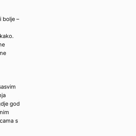
 bolje –
akako.
ne
čne
sasvim
nja
 gdje god
vnim
icama s