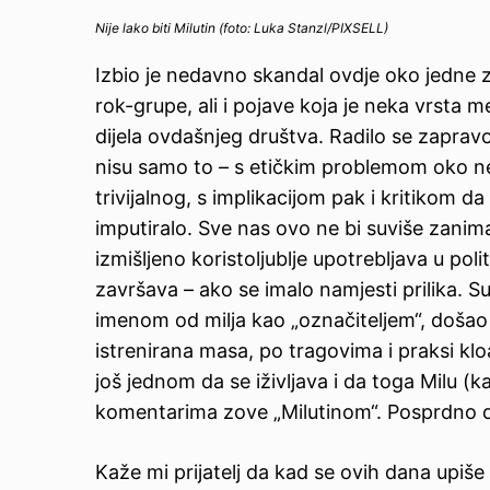
Nije lako biti Milutin (foto: Luka Stanzl/PIXSELL)
Izbio je nedavno skandal ovdje oko jedne 
rok-grupe, ali i pojave koja je neka vrsta
dijela ovdašnjeg društva. Radilo se zapravo
nisu samo to – s etičkim problemom oko ne
trivijalnog, s implikacijom pak i kritikom d
imputiralo. Sve nas ovo ne bi suviše zanimal
izmišljeno koristoljublje upotrebljava u poli
završava – ako se imalo namjesti prilika. S
imenom od milja kao „označiteljem“, došao j
istrenirana masa, po tragovima i praksi k
još jednom da se iživljava i da toga Milu 
komentarima zove „Milutinom“. Posprdno da
Kaže mi prijatelj da kad se ovih dana upiše