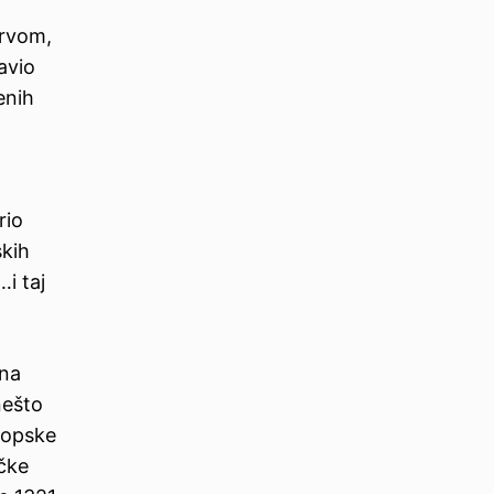
prvom,
tavio
enih
rio
skih
…i taj
ena
nešto
ropske
ičke