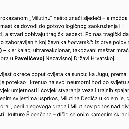
okazanom „Milutinu“ nešto znači sljedeći – a možda i
nomastike dovodi do gotovo logičnog zaokruženja ili
, a stvari dobivaju tragički aspekt. Po nas tragički d
o zaboravljenih književnika
horvatskih
iz prve polovi
)
– klerikalac, ultrareakcionar, takozvani meštar mra
bora u
Pavelićevoj
Nezavisnoj Državi Hrvatskoj.
svijest okreće poput cvijeta ka suncu: ka Jugu, prema
je potekao i krenuo na svoj neumorni hod po svijetu 
ovjek umjetnosti i čovjek stvaranja veza i trajnih spaja
kučenim svijestima usprkos, Milutina Dedića u kojem je,
tedrali, perli njegovoga grada i Milutinov ponos nad di
sti i kulture Šibenčana – dičio se onim kamenim škrab