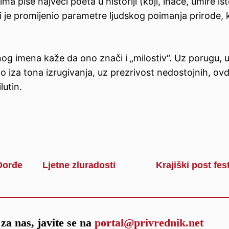
ma piše najveći poeta u historiji (koji, inače, umire ist
i je promijenio parametre ljudskog poimanja prirode, 
g imena kaže da ono znači i „milostiv“. Uz porugu, 
o iza tona izrugivanja, uz prezrivost nedostojnih, ovdj
lutin.
 Đorđe
Ljetne zluradosti
Krajiški post fe
za nas, javite se na
portal@privrednik.net