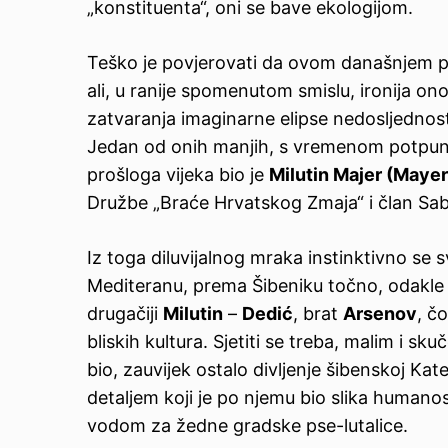
„konstituenta“, oni se bave ekologijom.
Teško je povjerovati da ovom današnjem pr
ali, u ranije spomenutom smislu, ironija o
zatvaranja imaginarne elipse nedosljednosti
Jedan od onih manjih, s vremenom potpun
prošloga vijeka bio je
Milutin Majer
(Mayer
Družbe „Braće Hrvatskog Zmaja“ i član Sa
Iz toga diluvijalnog mraka instinktivno se 
Mediteranu, prema Šibeniku točno, odakle 
drugačiji
Milutin
–
Dedić
, brat
Arsenov
, č
bliskih kultura. Sjetiti se treba, malim i s
bio, zauvijek ostalo divljenje šibenskoj Ka
detaljem koji je po njemu bio slika humano
vodom za žedne gradske pse-lutalice.