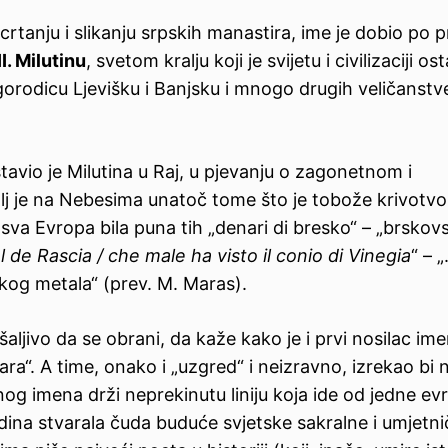
, crtanju i slikanju srpskih manastira, ime je dobio po 
II.
Milutinu
, svetom kralju koji je svijetu i civilizaciji os
gorodicu Ljevišku i Banjsku i mnogo drugih veličanstv
avio je Milutina u Raj, u pjevanju o zagonetnom i
alj je na Nebesima unatoč tome što je tobože krivotvo
 sva Evropa bila puna tih „denari di bresko“ – „brskov
l de Rascia / che male ha visto il conio di Vinegia
“ – „
skog metala“ (prev. M. Maras).
šaljivo da se obrani, da kaže kako je i prvi nosilac im
ra“. A time, onako i „uzgred“ i neizravno, izrekao bi 
og imena drži neprekinutu liniju koja ide od jedne ev
odina stvarala čuda buduće svjetske sakralne i umjetn