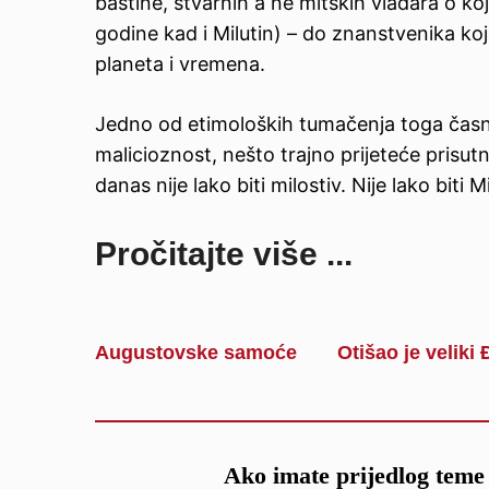
baštine, stvarnih a ne mitskih vladara o koji
godine kad i Milutin) – do znanstvenika koj
planeta i vremena.
Jedno od etimoloških tumačenja toga časno
malicioznost, nešto trajno prijeteće prisutn
danas nije lako biti milostiv. Nije lako biti Mi
Pročitajte više ...
Augustovske samoće
Otišao je veliki
Ako imate prijedlog teme 