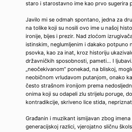
staro i starostavno ime kao prvo sugerira 
Javilo mi se odmah spontano, jedna za dru
na tolike koji su nosili ovo ime u našoj hist
ironije, bijes i prezir. Nad zloćom izrugiv
istinskim, neglumljenim i dakako potpuno n
psovka, kao za inat, kroz historiju ukaziva
državničkih sposobnosti, pameti… I ljubavi
„neočekivanom“ ponekad, na bliskoj, moglo b
neobičnom vrludavom putanjom, onako kako 
često strašnom ironijom prema nedosljedno
onima koji su odapeli zlu strijelu poruge, d
kontradikcije, skriveno lice stida, neprizna
Građanin i muzikant ismijavan zbog imena n
generacijskoj razlici, vjerojatno sličnu šk