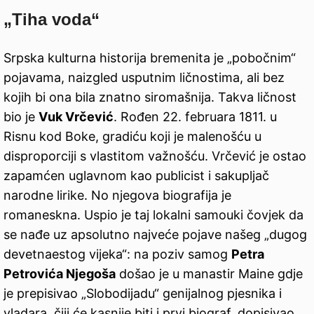
„Tiha voda“
Srpska kulturna historija bremenita je „pobočnim“
pojavama, naizgled usputnim ličnostima, ali bez
kojih bi ona bila znatno siromašnija. Takva ličnost
bio je
Vuk Vrčević
. Rođen 22. februara 1811. u
Risnu kod Boke, gradiću koji je malenošću u
disproporciji s vlastitom važnošću. Vrčević je ostao
zapamćen uglavnom kao publicist i sakupljač
narodne lirike. No njegova biografija je
romaneskna. Uspio je taj lokalni samouki čovjek da
se nađe uz apsolutno najveće pojave našeg „dugog
devetnaestog vijeka“: na poziv samog
Petra
Petrovića Njegoša
došao je u manastir Maine gdje
je prepisivao „Slobodijadu“ genijalnog pjesnika i
vladara, čiji će kasnije biti i prvi biograf, dopisivao