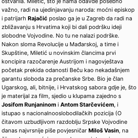
ostvarila. Miletić, što je nama odavde posebno
važno, radi na ujedinjavanju naroda: moćni episkop
i patrijarh
Rajačić
poslao ga je u Zagreb da radi na
zbližavanju s Hrvatima koji bi dali podršku ideji
slobodne Vojvodine. No tu ne nalazi podrške.
Nakon sloma Revolucije u Mađarskoj, a time i
Skupštine, Miletić u novinskim člancima prvi
koncipira razočarenje Austrijom i nagovještava
početak prekida odanosti Beču kao nekadašnjem
garantu sloboda za prečanske Srbe. Bio je član
Ugarskog, ali, bitnije, i Hrvatskog sabora gdje je, što
je materijal za film, sjedio u klupama zajedno s
Josifom Runjaninom
i
Antom Starčevićem
, i
istupao s nacionalnooslobodilačkih pozicija (O
čitavom uzbudljivom razdoblju Srpske Vojvodine
danas najvrsnije piše povjesničar
Miloš Vasin
, na