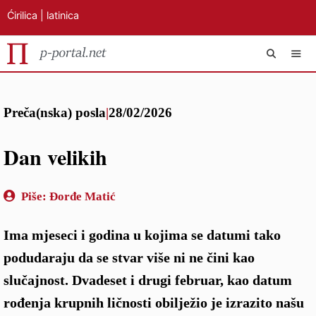
Ćirilica
|
latinica
Preskoči
IZB
na
Preča(nska) posla
|
28/02/2026
sadržaj
Dan velikih
Piše:
Đorđe Matić
Ima mjeseci i godina u kojima se datumi tako
podudaraju da se stvar više ni ne čini kao
slučajnost. Dvadeset i drugi februar, kao datum
rođenja krupnih ličnosti obilježio je izrazito našu