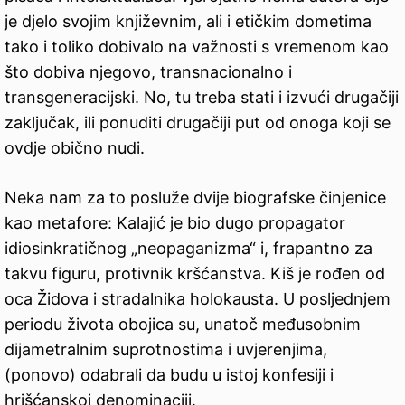
je djelo svojim književnim, ali i etičkim dometima
tako i toliko dobivalo na važnosti s vremenom kao
što dobiva njegovo, transnacionalno i
transgeneracijski. No, tu treba stati i izvući drugačiji
zaključak, ili ponuditi drugačiji put od onoga koji se
ovdje obično nudi.
Neka nam za to posluže dvije biografske činjenice
kao metafore: Kalajić je bio dugo propagator
idiosinkratičnog „neopaganizma“ i, frapantno za
takvu figuru, protivnik kršćanstva. Kiš je rođen od
oca Židova i stradalnika holokausta. U posljednjem
periodu života obojica su, unatoč međusobnim
dijametralnim suprotnostima i uvjerenjima,
(ponovo) odabrali da budu u istoj konfesiji i
hrišćanskoj denominaciji.