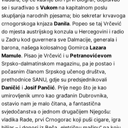
se i surađivao s
Vukom
na kapitalnom poslu
skupljanja narodnih pjesama; bio sekretar krvavoga
crnogorskoga knjaza
Danila
. Popeo se taj Vrčević
do mjesta austrijskog konzula u Hercegovini i radio
u Zadru kod guvernera sve Dalmacije, generala i
barona, našega kolosalnog Gomirca
Lazara
Mamule
. Pisao je Vrčević i u
Petranovićevom
Srpsko-dalmatinskom magazinu, pa je postao i
počasnim članom Srpskog učenog društva,
prethodnice SANU, gdje su predsjednikovali
Daničić
i
Josif Pančić
. Prije nego što je kao
umirovljenik umro kao građanin Dubrovnika,
ostavio nam je malo čitana, a fantastična
svjedočanstva o jednom drugačijem Njegošu:
vladika Rade, prvi Crnogorac koji puši cigare, igra
bilijar – i donosi iz Beča „eletričnu mašinu“ na koju,