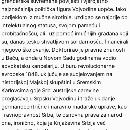
grencerske suvremene povijesti i vjerojatno
najznačajnija politička figura Vojvodine uopće. Iako
porijeklom iz mučne sirotinje, uzdigao se najprije do
intelektualnog statusa, svojom pameću i
probitačnošću, ali i uz pomoć imućnijih građana koji
su, danas teško shvatljivom solidarnošću, financirali
njegovo školovanje. Doktorirao je pravne znanosti
u Beču, a onda u Novom Sadu godinama vodio
advokatsku kancelariju. U buru revolucionarne
evropske 1848. uključuje se sudjelovanjem na
historijskoj Majskoj skupštini u Sremskim
Karlovcima gdje Srbi austrijske carevine
proglašavaju Srpsku Vojvodinu i traže ukidanje
germanocentrične i naravno mađarske uprave, kao
i ravnopravnost Srba, te osnovna prava za narod –
ona, ironično, koja je Knjaževina Srbija već