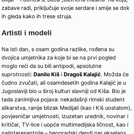
zabave radi, priključuje svoje serdare i smije se dok
ih gleda kako ih trese struja.
Artisti i modeli
Na isti dan, s osam godina razlike, rođena su
dvojica umjetnika za koje bi se na prvi pogled
moglo reći da su bili antipodi, apsolutne
suprotnosti:
Danilo Kiš
i
Dragoš Kalajić
. Možda će
čudno zvučati, ali osamdesetih godina Kalajić je u
Jugoslaviji bio u široj kulturi slavniji od Kiša. Bio je
tada zanimljiva pojava: nekadašnji rimski student
slikarstva, ranije blizak Medijali (kao i Kiš uostalom),
povjesničar umjetnosti, izuzetan urednik, novinar i
kritičar, TV-lice i uopće multimedijska ličnost, kao i
najinteresantnije – beogradski dendi par ekselans.