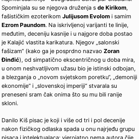
Spominjala su se njegova druženja s
de Kirikom
,
fašističkim ezoterikom
Julijusom Evolom
i samim
Ezrom Paundom
. Na iskrivljenoj varijanti te linije,
međutim, deceniju kasnije i u najgore doba postao
je Kalajić vlastita karikatura. Njegov „salonski
fašizam“ (kako ga je posprdno nazvao
Zoran
Đinđić
), od simpatično ekscentričnog u doba mira,
u onom neshvatljivom užasu bio je istinski odbojan,
a blezganja o „novom svjetskom poretku“, „demoniji
ekonomije“ i „slovenskoj imperiji“ stvarala su
preneseni sram čak onima što su mu bili ranije
skloni.
Danilo Kiš pisac je koji i više od tri i pol decenije
nakon fizičkog odlaska spada u onu najrjeđu grupu
pisaca i intelektualaca: vjerojatno nema autora čije