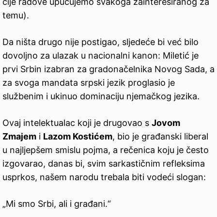
čije radove upućujemo svakoga zainteresiranog za
temu).
Da ništa drugo nije postigao, sljedeće bi već bilo
dovoljno za ulazak u nacionalni kanon: Miletić je
prvi Srbin izabran za gradonačelnika Novog Sada, a
za svoga mandata srpski jezik proglasio je
službenim i ukinuo dominaciju njemačkog jezika.
Ovaj intelektualac koji je drugovao s
Jovom
Zmajem
i
Lazom Kostićem
, bio je građanski liberal
u najljepšem smislu pojma, a rečenica koju je često
izgovarao, danas bi, svim sarkastičnim refleksima
usprkos, našem narodu trebala biti vodeći slogan:
„Mi smo Srbi, ali i građani.“