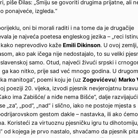
, piše Đilas: „Smiju se govoriti drugima prijatne, ali ne
I to ponajveće, izgleda.“
ijeklu, oni bi morali raditi i na tome da je drugačije
evala je najveća poetesa engleskog jezika – „reci Istinu,
i“, kako neprevodivo kaže
Emili Dikinson
. U ovoj zemlji,
som, ako pak ičega nije nedostajalo, to su veliki pjesn
oslavenskoj samo. Otud, najveći živući srpski i crnogo
ovao ga kao nitko, prije sad već mnogo godina. U drugo
a manitoga“, poemi koju je (uz
Zogovićevu
)
Marko 
poeziji 20. vijeka, izvodi pjesnik nevjerojatnu bravu
ako ima Zabišće/ a niđe nema Bišće“, dalje razvijajući 
 „za“, „pod“, „nad“ i slično, iako ne postoje mjesta s
 bodrijarovskom gestom dakle – nastavka, ili ako ćemo
a. Koristeći za virtuoznu pjesničku igru tu dihotomiju
“ od kojega je prvo nastalo, shvaćamo da pjesnik pita