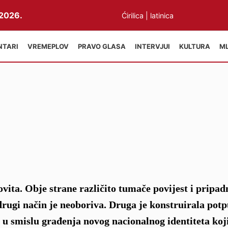
2026.
Ćirilica
|
latinica
NTARI
VREMEPLOV
PRAVO GLASA
INTERVJUI
KULTURA
M
vita. Obje strane različito tumače povijest i pripad
 drugi način je neoboriva. Druga je konstruirala pot
to u smislu građenja novog nacionalnog identiteta koji