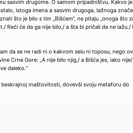
emu sasvim drugome. O samom pripadništvu. Kakvo je 
stalo, istoga imena a sasvim drugoga, lažnoga znače
nati što je bilo s tim „Bišćem“, ne pitaju „onoga što z
/ Reći će da ga nije bilo,/ a šta bi pričali da ne lažu./
 nam da se ne radi ni o kakvom selu ni toposu, nego 
ine Crne Gore: „A nije bilo njig,/ a Bišća jes, iako nije/
ve daleko.“
i beskrajnoj maštovitosti, dovevši svoju metaforu do