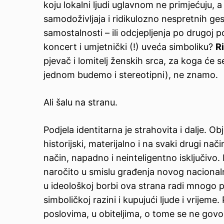
koju lokalni ljudi uglavnom ne primjećuju,
samodoživljaja i ridikulozno nespretnih ge
samostalnosti – ili odcjepljenja po drugoj 
koncert i umjetnički (!) uveća simboliku?
Ri
pjevač i lomitelj ženskih srca, za koga će se
jednom budemo i stereotipni), ne znamo.
Ali šalu na stranu.
Podjela identitarna je strahovita i dalje. O
historijski, materijalno i na svaki drugi na
način, napadno i neinteligentno isključivo. D
naročito u smislu građenja novog nacionaln
u ideološkoj borbi ova strana radi mnogo p
simboličkoj razini i kupujući ljude i vrije
poslovima, u obiteljima, o tome se ne govo