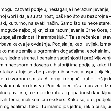
 mogu izazvati podjelu, neslaganje i nerazumijevanje,
oj Gori i dalje su stalnost, baš kao što su bezbrojne 
ški, kulturno, na svaki način. Samo što su neke stare
 moguće najboljoj knjizi za razumijevanje Crne Gore, p
 spajali radinost i harambašluk.“ Ta se rečenica i sta
grbava kakva je ovdašnja. Podjela je, kao i uvijek, izm
 tako male zemlje u ogromnim događajima, epohalnim, 
 s jedne strane, i banalne sadašnjosti i preživljavanj
ih neospornih dosega u historiji ima podjela, kako i 
 tako: ratuje se zbog zavjetnih snova, a usput pljačka
u izvornom smislu. Ali drugi i drugačiji rat – i još jed
o svakom planu društva. Podjela ideološka, naravno. I
ne povijesti, a iz nje identiteta i pripadnosti kao klju
 svih tema, mali komični ekskurs. Kako se, eto, podje
ogledalima, tako i tu imamo još jednu, reklo bi se, u