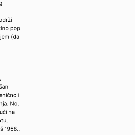
g
održi
tino pop
ijem (da
,
ešan
jenično i
nja. No,
ući na
otu,
š 1958.,