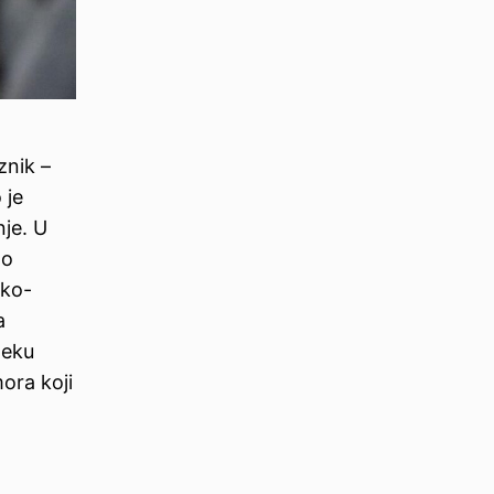
znik –
 je
nje. U
no
sko-
a
neku
ora koji
o