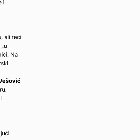
 i
 ali reci
 „u
ici. Na
rski
m
Vešović
ru.
i
,
jući