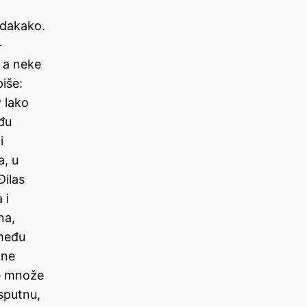
 dakako.
–
, a neke
iše:
v lako
eđu
i
a, u
Đilas
 i
na,
zmeđu
čne
le množe
sputnu,