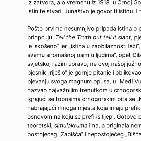
iz zatvora, a o vremenu iz 1918. u Crnoj Gori
istinite stvari. Junaštvo je govoriti istinu. 
Pošto prvima nesumnjivo pripada istina o por
priopćuju.
Tell the Truth but tell it slant
, pj
je iskošeno“ jer „istina u zaobilaznosti lež
svemu siromašnoj osim u ljudima“, opet Đila
svjetskoj razini upravo, ne ovoj našoj južn
pjesnik „riješio“ je gornje pitanje i oblik
pjevanju svoga magnum opusa, u „Međi Vuk
nazvao najvažnijim trenutkom u crnogorskoj 
Igrajući se toposima crnogorskim pita se „K
nabrajajući mnoga mjesta koja imaju prefikse
osnovom na koju se prefiks lijepi. Gotovo
teoretski,
simulakruma
ima, a originala nem
postojećeg „Zabišća“ i nepostojećeg „Bišća