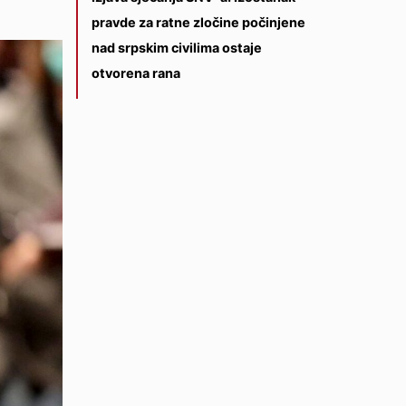
pravde za ratne zločine počinjene
nad srpskim civilima ostaje
otvorena rana