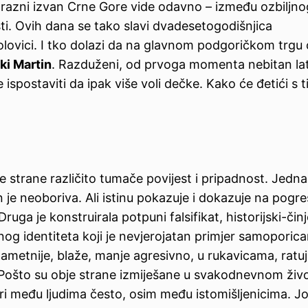
 a razni izvan Crne Gore vide odavno – između ozbiljno
sti. Ovih dana se tako slavi dvadesetogodišnjica
polovici. I tko dolazi da na glavnom podgoričkom trgu 
ki Martin
. Razduženi, od prvoga momenta nebitan la
 ispostaviti da ipak više voli dečke. Kako će đetići s t
bje strane različito tumače povijest i pripadnost. Jedna
čin je neoboriva. Ali istinu pokazuje i dokazuje na pogr
ruga je konstruirala potpuni falsifikat, historijski-čin
og identiteta koji je nevjerojatan primjer samoporica
ametnije, blaže, manje agresivno, u rukavicama, ratuj
me. Pošto su obje strane izmiješane u svakodnevnom živ
ri među ljudima često, osim među istomišljenicima. Jo