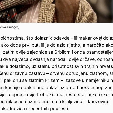
čić/ATAImages)
ičnostima, što dolaznik odavde – ili makar
ovaj
dola
ko dođe prvi put, ili je dolazio rijetko, a naročito ako
je, zatim dvije zajednice sa Srbijom i onda osamostalje
eđu dva najveća ovdašnja naroda i dvije države, odnos
kle dolazimo, uz stalnu prisutnost svih trajnih hrvat
šenu državnu zastavu – crvenu obrubljenu zlatnom, s
 ili pak onu sa zlatnim križem – izazove u namjerniku 
en kasnije odakle ona dolazi: iz dotad nesvjesnog zam
je i deprecijacije trobojki. Ima nešto starinsko i skor
 putnik ušao u izmišljenu malu kraljevinu ili kneževinu
akodnevica i recentnih povijesti.