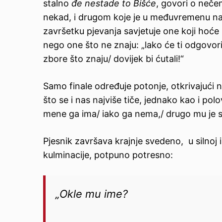
stalno
đe nestade to Bišće
, govori o neč
nekad, i drugom koje je u međuvremenu na
završetku pjevanja savjetuje one koji hoće z
nego one što ne znaju: „lako će ti odgovorit.
zbore što znaju/ dovijek bi ćutali!“
Samo finale određuje potonje, otkrivajući
što se i nas najviše tiče, jednako kao i polov
mene ga ima/ iako ga nema,/ drugo mu je s
Pjesnik završava krajnje svedeno, u silnoj 
kulminacije, potpuno potresno:
„Okle mu ime?