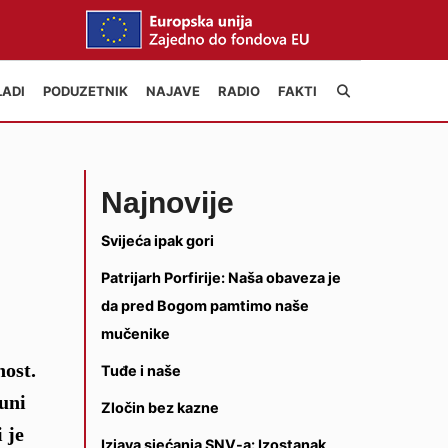
LADI
PODUZETNIK
NAJAVE
RADIO
FAKTI
Najnovije
Svijeća ipak gori
Patrijarh Porfirije: Naša obaveza je
da pred Bogom pamtimo naše
mučenike
nost.
Tuđe i naše
puni
Zločin bez kazne
 je
Izjava sjećanja SNV-a: Izostanak