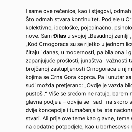
I same ove rečenice, kao i stjegovi, odmah
Što odmah stvara kontinuitet. Podjele u Crn
kolektivne, ideološke, pojedinačno, psiholo
nove. Sam
Đilas
u svojoj „Besudnoj zemlji“,
„Kod Crnogoraca su se rijetko u jednom licu
čitaju i danas, u modernosti, pa bila ona i 
zapanjujuće prošlosti, junaštva i važnosti
brojčanoj zastupljenosti Crnogoraca u njima,
kojima se Crna Gora koprca. Pa i unutar sam
sudi možda pretjerano: „Ovdje je vazda bilo
pustoši.“ Više se srećom ne ratuje, barem ne 
glavna podjela – odvija se i sad i na skor
dvije koncepcije i tumačenja te iste nacional
stvari. Ali prije ove teme kao glavne, teme
na dodatne potpodjele, kao u borhesovskim 