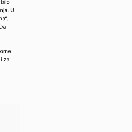
bilo
nja. U
na“,
 Da
ovome
 i za