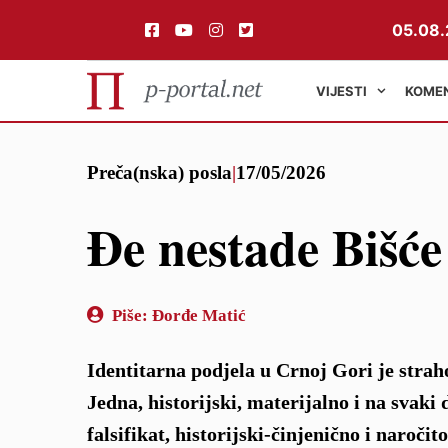
05.08.
VIJESTI
KOME
Preskoči
Preča(nska) posla
|
17/05/2026
na
sadržaj
Đe nestade Bišće
Piše:
Đorđe Matić
Identitarna podjela u Crnoj Gori je straho
Jedna, historijski, materijalno i na svaki
falsifikat, historijski-činjenično i naroči