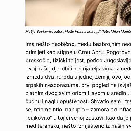
Matija Bećković, autor „Međe Vuka manitoga“ (foto: Milan Mari
Ima nešto neobično, među bezbrojnim neob
primijeti kad stigne u Crnu Goru. Pogotovo a
preskočio, fizički to jest, period Jugoslavi
ovoj našoj djelidbi i neprijateljstvima izm
između dva naroda u jednoj zemlji, ovoj oda
srpskih nesporazuma, prvi pogled na izvje
zlatnim dvoglavim orlom i lavom u sredini,
čudnu i naglu opuštenost. Shvatio sam i tr
se, htio ne htio, nakupio – zamora od inflaci
„bajkovito“ u toj crvenoj zastavi, kao da je
mediteransku, nešto izmješteno iz naših sv