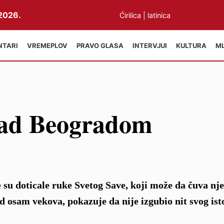
2026.
Ćirilica
|
latinica
NTARI
VREMEPLOV
PRAVO GLASA
INTERVJUI
KULTURA
M
 nad Beogradom
su doticale ruke Svetog Save, koji može da čuva nj
od osam vekova, pokazuje da nije izgubio nit svog ist