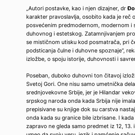
„Autori postavke, kao i njen dizajner, dr
Đo
karakter pravoslavlja, osobito kada je reč 
posvećenim predmodernom, modernom i s
duhovnog i estetskog. Zatamnjivanjem pros
se mističnom utisku kod posmatrača, pri če
podsticanja čulne i duhovne spoznaje“, rek
izložbe, o spoju istorije, duhovnosti i savr
Poseban, duboko duhovni ton čitavoj izložbi 
Svetoj Gori. One nisu samo umetnička dela
srednjovekovne Srbije, jer je Hilandar vek
srpskog naroda onda kada Srbija nije imala 
prepisivane su knjige dok su carstva nastaj
onda kada su granice bile izbrisane. I kada
zapravo ne gleda samo predmet iz 12, 13. i
umeo da svoju veru, jezik i pamćenje sačuv