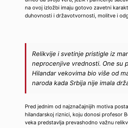
na ovoj izložbi imaju gotovo zavetni karakt
duhovnosti i državotvornosti, molitve i od
Relikvije i svetinje pristigle iz 
neprocenjive vrednosti. One su p
Hilandar vekovima bio više od ma
naroda kada Srbija nije imala drž
Pred jednim od najznačajnijih motiva postavk
hilandarskoj riznici, koju donosi profesor 
veka predstavlja prevashodno važnu relikvi