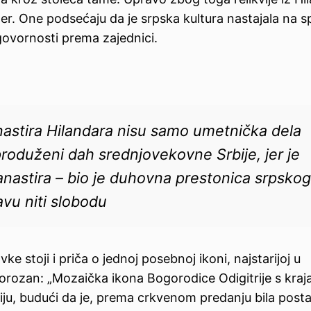
er. One podsećaju da je srpska kultura nastajala na s
govornosti prema zajednici.
manastira Hilandara nisu samo umetnička dela
roduženi dah srednjovekovne Srbije, jer je
nastira – bio je duhovna prestonica srpskog
avu niti slobodu
e stoji i priča o jednoj posebnoj ikoni, najstarijoj u
Borozan: „Mozaička ikona Bogorodice Odigitrije s kraja
ju, budući da je, prema crkvenom predanju bila posta