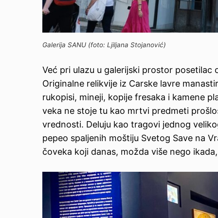
Galerija SANU (foto: Ljiljana Stojanović)
Već pri ulazu u galerijski prostor posetilac
Originalne relikvije iz Carske lavre manastir
rukopisi, mineji, kopije fresaka i kamene pl
veka ne stoje tu kao mrtvi predmeti prošlo
vrednosti. Deluju kao tragovi jednog veliko
pepeo spaljenih moštiju Svetog Save na Vr
čoveka koji danas, možda više nego ikada, 