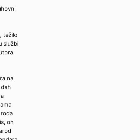
uhovni
 težilo
u službi
utora
ara na
i dah
ca
ijama
aroda
is, on
narod
landara