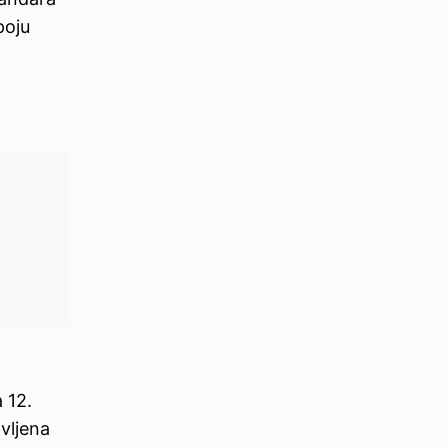
poju
 12.
vljena