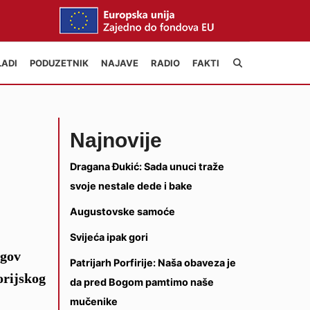
LADI
PODUZETNIK
NAJAVE
RADIO
FAKTI
Najnovije
Dragana Đukić: Sada unuci traže
svoje nestale dede i bake
Augustovske samoće
Svijeća ipak gori
egov
Patrijarh Porfirije: Naša obaveza je
orijskog
da pred Bogom pamtimo naše
mučenike