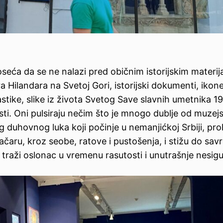
 oseća da se ne nalazi pred običnim istorijskim materij
a Hilandara na Svetoj Gori, istorijski dokumenti, ikone
astike, slike iz života Svetog Save slavnih umetnika 19.
sti. Oni pulsiraju nečim što je mnogo dublje od muzej
g duhovnog luka koji počinje u nemanjićkoj Srbiji, pro
ačaru, kroz seobe, ratove i pustošenja, i stižu do sa
traži oslonac u vremenu rasutosti i unutrašnje nesigu