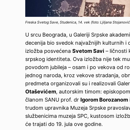
Freska Svetog Save, Studenica, 14. vek (foto: Ljiljana Stojanović
U srcu Beograda, u Galeriji Srpske akademi
decenija bio svedok najvažnijih kulturnih 
izložba posvećena
Svetom Savi
– ličnosti
srpskog identiteta. Ova izložba nije tek m
povodom jubileja – osam i po vekova od r
jednog naroda, kroz vekove stradanja, obnov
predmeta organizovali su i realizovali Ga
Otaševićem
, autorskim timom: episkopom
članom SANU prof. dr
Igorom Borozanom
trudom upravnika Muzeja Srpske pravoslav
službenicima muzeja SPC, kustosom izlož
će trajati do 19. jula ove godine.