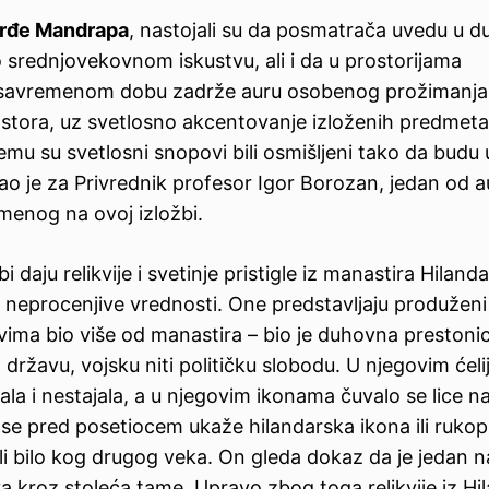
rđe Mandrapa
, nastojali su da posmatrača uvedu u d
o srednjovekovnom iskustvu, ali i da u prostorijama
avremenom dobu zadrže auru osobenog prožimanja
tora, uz svetlosno akcentovanje izloženih predmeta,
mu su svetlosni snopovi bili osmišljeni tako da budu 
ao je za Privrednik profesor Igor Borozan, jedan od a
emenog na ovoj izložbi.
daju relikvije i svetinje pristigle iz manastira Hiland
 neprocenjive vrednosti. One predstavljaju produžen
ovima bio više od manastira – bio je duhovna prestoni
državu, vojsku niti političku slobodu. U njegovim ćel
ala i nestajala, a u njegovim ikonama čuvalo se lice n
 se pred posetiocem ukaže hilandarska ikona ili rukop
li bilo kog drugog veka. On gleda dokaz da je jedan 
a kroz stoleća tame. Upravo zbog toga relikvije iz Hi