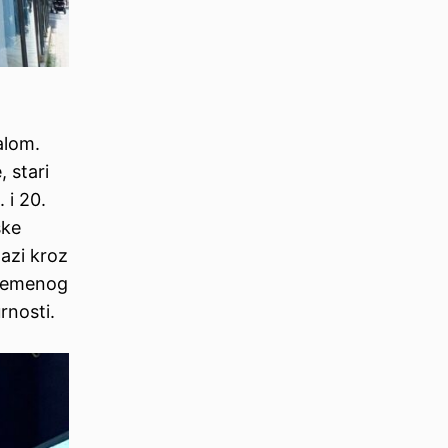
alom.
, stari
 i 20.
ske
lazi kroz
vremenog
rnosti.