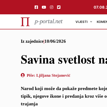
07.08.
VIJESTI
KOME
Preskoči
Iz zajednice
|
10/06/2026
na
sadržaj
Savina svetlost
Piše:
Ljiljana Stojanović
Narod koji može da pokaže predmete koje 
tipik, njegove ikone i predanja kroz više 
trajanja