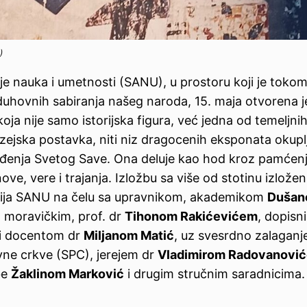
)
je nauka i umetnosti (SANU), u prostoru koji je toko
i duhovnih sabiranja našeg naroda, 15. maja otvorena j
 koja nije samo istorijska figura, već jedna od temeljni
uzejska postavka, niti niz dragocenih eksponata okupl
ođenja Svetog Save. Ona deluje kao hod kroz pamćen
e, vere i trajanja. Izložbu sa više od stotinu izložen
lerija SANU na čelu sa upravnikom, akademikom
Duša
 moravičkim, prof. dr
Tihonom Rakićevićem
, dopisn
i docentom dr
Miljanom Matić
, uz svesrdno zalaganje
ne crkve (SPC), jerejem dr
Vladimirom Radovanovi
be
Žaklinom Marković
i drugim stručnim saradnicima.