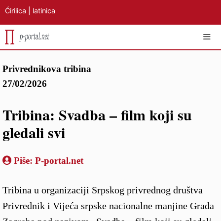
Ćirilica
|
latinica
Preskoči
IZB
Privrednikova tribina
na
27/02/2026
sadržaj
Tribina: Svadba – film koji su
gledali svi
Piše:
P-portal.net
Tribina u organizaciji Srpskog privrednog društva
Privrednik i Vijeća srpske nacionalne manjine Grada