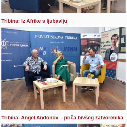
Tribina: Iz Afrike s ljubavlju
Tribina: Angel Andonov – priča bivšeg zatvorenika