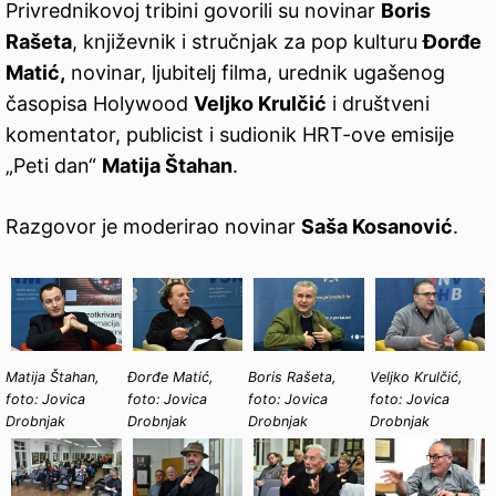
Privrednikovoj tribini govorili su novinar
Boris
Rašeta
, književnik i stručnjak za pop kulturu
Đorđe
Matić,
novinar, ljubitelj filma, urednik ugašenog
časopisa Holywood
Veljko Krulčić
i društveni
komentator, publicist i sudionik HRT-ove emisije
„Peti dan“
Matija Štahan
.
Razgovor je moderirao novinar
Saša Kosanović
.
Matija Štahan,
Đorđe Matić,
Boris Rašeta,
Veljko Krulčić,
foto: Jovica
foto: Jovica
foto: Jovica
foto: Jovica
Drobnjak
Drobnjak
Drobnjak
Drobnjak