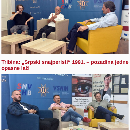
Tribina: „Srpski snajperisti“ 1991. – pozadina jedne
opasne laži