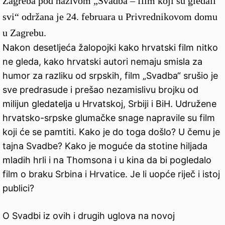
Zagreba pod nazivom „Svadba – film koji su gledali
svi“ održana je 24. februara u Privrednikovom domu
u Zagrebu.
Nakon desetljeća žalopojki kako hrvatski film nitko
ne gleda, kako hrvatski autori nemaju smisla za
humor za razliku od srpskih, film „Svadba“ srušio je
sve predrasude i prešao nezamislivu brojku od
milijun gledatelja u Hrvatskoj, Srbiji i BiH. Udružene
hrvatsko-srpske glumačke snage napravile su film
koji će se pamtiti. Kako je do toga došlo? U čemu je
tajna Svadbe? Kako je moguće da stotine hiljada
mladih hrli i na Thomsona i u kina da bi pogledalo
film o braku Srbina i Hrvatice. Je li uopće riječ i istoj
publici?
O Svadbi iz ovih i drugih uglova na novoj