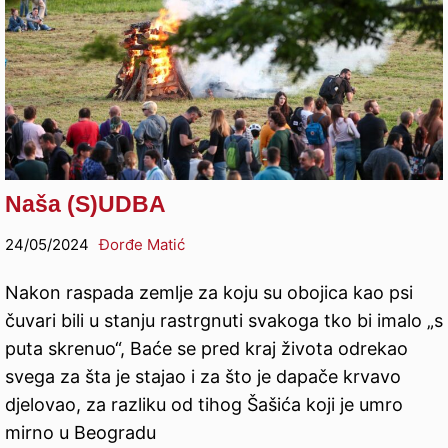
Naša (S)UDBA
24/05/2024
Đorđe Matić
Nakon raspada zemlje za koju su obojica kao psi
čuvari bili u stanju rastrgnuti svakoga tko bi imalo „s
puta skrenuo“, Baće se pred kraj života odrekao
svega za šta je stajao i za što je dapače krvavo
djelovao, za razliku od tihog Šašića koji je umro
mirno u Beogradu