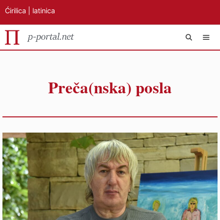
Ćirilica
|
latinica
Preskoči
IZB
na
Preča(nska) posla
sadržaj