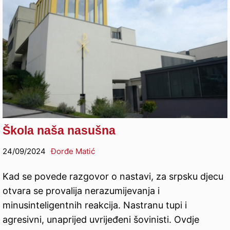
Škola naša nasušna
24/09/2024
Đorđe Matić
Kad se povede razgovor o nastavi, za srpsku djecu
otvara se provalija nerazumijevanja i
minusinteligentnih reakcija. Nastranu tupi i
agresivni, unaprijed uvrijeđeni šovinisti. Ovdje