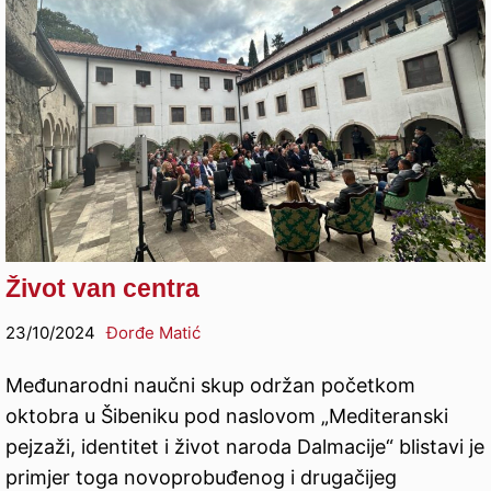
Život van centra
23/10/2024
Đorđe Matić
Međunarodni naučni skup održan početkom
oktobra u Šibeniku pod naslovom „Mediteranski
pejzaži, identitet i život naroda Dalmacije“ blistavi je
primjer toga novoprobuđenog i drugačijeg