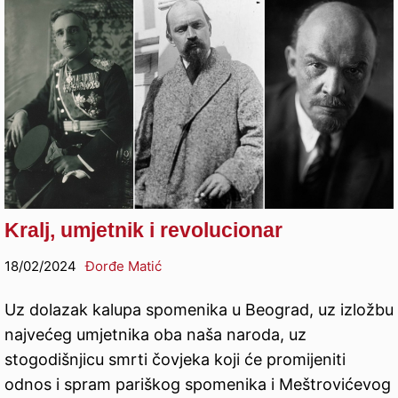
Kralj, umjetnik i revolucionar
18/02/2024
Đorđe Matić
Uz dolazak kalupa spomenika u Beograd, uz izložbu
najvećeg umjetnika oba naša naroda, uz
stogodišnjicu smrti čovjeka koji će promijeniti
odnos i spram pariškog spomenika i Meštrovićevog