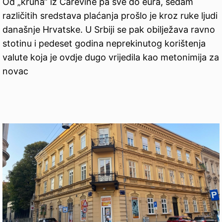
Od „kruna“ iz Carevine pa sve do eura, sedam
različitih sredstava plaćanja prošlo je kroz ruke ljudi
današnje Hrvatske. U Srbiji se pak obilježava ravno
stotinu i pedeset godina neprekinutog korištenja
valute koja je ovdje dugo vrijedila kao metonimija za
novac