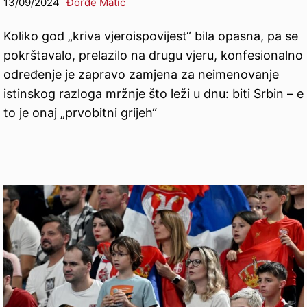
13/09/2024
Đorđe Matić
Koliko god „kriva vjeroispovijest“ bila opasna, pa se
pokrštavalo, prelazilo na drugu vjeru, konfesionalno
određenje je zapravo zamjena za neimenovanje
istinskog razloga mržnje što leži u dnu: biti Srbin – e
to je onaj „prvobitni grijeh“