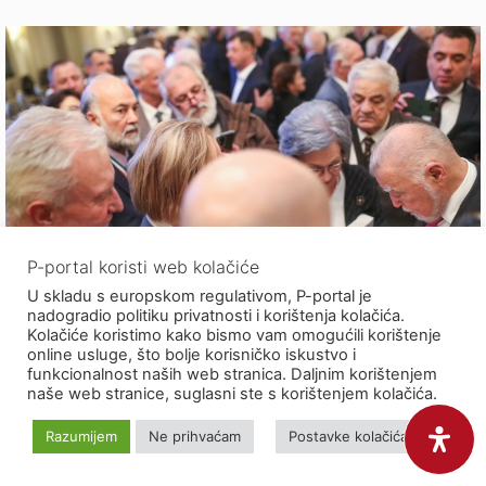
P-portal koristi web kolačiće
U skladu s europskom regulativom, P-portal je
Kovač drvenog željeza
nadogradio politiku privatnosti i korištenja kolačića.
Kolačiće koristimo kako bismo vam omogućili korištenje
online usluge, što bolje korisničko iskustvo i
03/12/2023
Đorđe Matić
funkcionalnost naših web stranica. Daljnim korištenjem
naše web stranice, suglasni ste s korištenjem kolačića.
Primjer konvertita koji je okrenuo valjda sve kapute
Razumijem
Ne prihvaćam
Postavke kolačića
što su se nudili u konfekciji naše političke robe: od
mladog komunista, samoupravnog privrednog