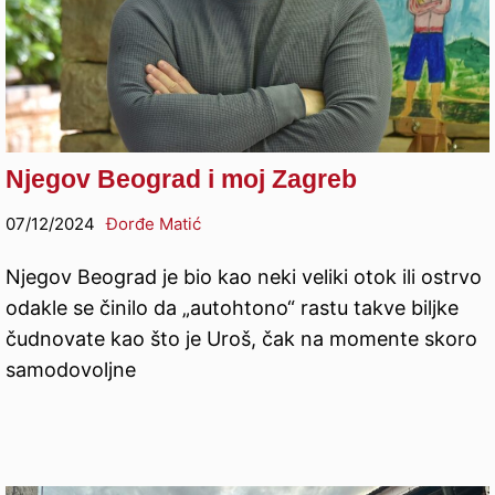
Njegov Beograd i moj Zagreb
07/12/2024
Đorđe Matić
Njegov Beograd je bio kao neki veliki otok ili ostrvo
odakle se činilo da „autohtono“ rastu takve biljke
čudnovate kao što je Uroš, čak na momente skoro
samodovoljne