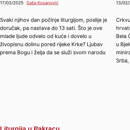
17/03/2025
Saša Kosanović
13/02
Svaki njihov dan počinje liturgijom, poslije je
Crkvu 
doručak, pa nastava do 13 sati. Što je ove
hrvat
mlade ljude odvelo od kuće i dovelo u
Bela 
živopisnu dolinu pored rijeke Krke? Ljubav
u Bje
prema Bogu i želja da se služi svom narodu
minir
Srba,
Liturgija u Pakracu