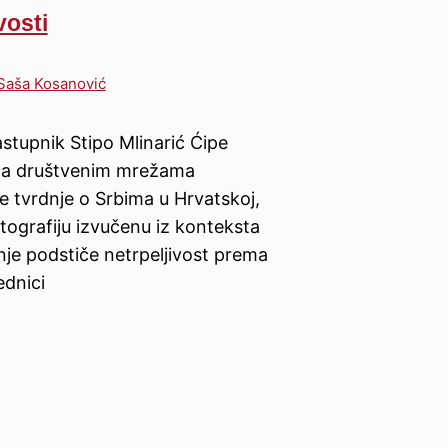
vosti
Saša Kosanović
stupnik Stipo Mlinarić Ćipe
 na društvenim mrežama
 tvrdnje o Srbima u Hrvatskoj,
otografiju izvučenu iz konteksta
enje podstiče netrpeljivost prema
ednici