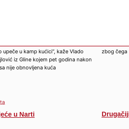
am vode navato u one flaše od pet
Jedna blis
a, jer znaš, moram imat vode. Tako je
idem tamo,
je, da kažem najbolje ili najgore,
odgovorila 
dno je. Ništa neću promijeniti. Sada
ljudi bolji
e čak na to i naviko. Po zimi mi je
se na mene 
 upalim kalorifer. Ljeti je jebeno, jer
povjesniča
 upeče u kamp kućici“, kaže Vlado
zbog čega 
lović iz Gline kojem pet godina nakon
sa nije obnovljena kuća
Drugačiji
jeće u Narti