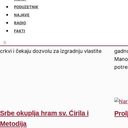
Početkom Drugog svjetskog rata njemački
„Ja s
PODUZETNIK
okupatori srušili su Hram Svetog Save u
litar
NAJAVE
samom centru Celja, a komunisti su na tom
kako 
RADIO
mjestu podigli spomenik antifašizmu.
sveje
FAKTI
Decenijama pravoslavci svoje vjerske
sam s
obrede održavaju u ustupljenoj katoličkoj
lakše,
crkvi i čekaju dozvolu za izgradnju vlastite
gadno
Manoj
potre
Srbe okuplja hram sv. Ćirila i
Prol
Metodija