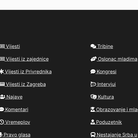
Vijesti
Tribine
Vijesti iz zajednice
Oslonac mladima
Vijesti iz Privrednika
Kongresi
Vijesti iz Zagreba
Intervjui
Najave
Kultura
Komentari
Obrazovanje i mla
Vremeplov
Poduzetnik
Pravo glasa
Nestajanje Srba u