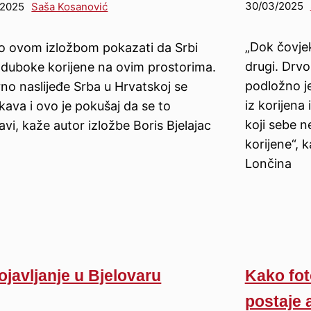
30/03/2025
/2025
Saša Kosanović
„Dok čovjek
o ovom izložbom pokazati da Srbi
drugi. Drv
 duboke korijene na ovim prostorima.
podložno j
rno naslijeđe Srba u Hrvatskoj se
iz korijena
kava i ovo je pokušaj da se to
koji sebe ne
avi, kaže autor izložbe Boris Bjelajac
korijene“, 
Lončina
javljanje u Bjelovaru
Kako fot
postaje a