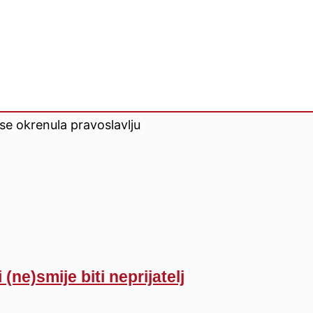
ka osoba tada me pitala zašto
 a ja sam bez puno razmišljanja
da je to zato što su tamo svi
 od mene. Osjećala sam se da će
zalijepiti njihova dobrota, kaže
rka umjetnosti, Nada Beroš,
se okrenula pravoslavlju
 (ne)smije biti neprijatelj