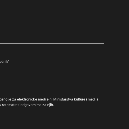
ednik"
gencije za elektroničke medije ni Ministarstva kulture i medija.
u se smatrati odgovornima za njih.