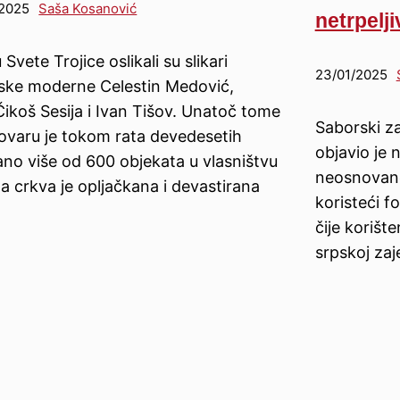
/2025
Saša Kosanović
netrpelji
Svete Trojice oslikali su slikari
23/01/2025
ske moderne Celestin Medović,
Čikoš Sesija i Ivan Tišov. Unatoč tome
Saborski za
lovaru je tokom rata devedesetih
objavio je
ano više od 600 objekata u vlasništvu
neosnovane
 a crkva je opljačkana i devastirana
koristeći f
čije korišt
srpskoj zaj