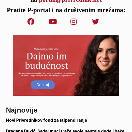
Pratite P-portal i na društvenim mrežama:
Doniraj
Najnovije
Novi Privrednikov fond za stipendiranje
Dragana Đukić: Sada unuci traže svoje nestale dede i bake