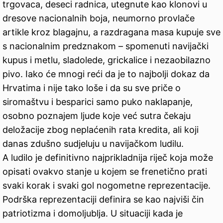
trgovaca, deseci radnica, utegnute kao klonovi u
dresove nacionalnih boja, neumorno provlače
artikle kroz blagajnu, a razdragana masa kupuje sve
s nacionalnim predznakom – spomenuti navijački
kupus i metlu, sladolede, grickalice i nezaobilazno
pivo. Iako će mnogi reći da je to najbolji dokaz da
Hrvatima i nije tako loše i da su sve priče o
siromaštvu i besparici samo puko naklapanje,
osobno poznajem ljude koje već sutra čekaju
deložacije zbog neplaćenih rata kredita, ali koji
danas zdušno sudjeluju u navijačkom ludilu.
A ludilo je definitivno najprikladnija riječ koja može
opisati ovakvo stanje u kojem se frenetično prati
svaki korak i svaki gol nogometne reprezentacije.
Podrška reprezentaciji definira se kao najviši čin
patriotizma i domoljublja. U situaciji kada je