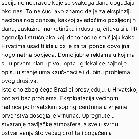
socijalne nepravde koje se svakoga dana događaju
oko nas. To ne čudi ako znamo da je za eksploziju
nacionalnog ponosa, kakvoj svjedočimo posljednjih
dana, zaslužna marketinška industrija, čitava sila PR
agencija i stručnjaka koji danonoćno smišljaju kako
Hrvatima usaditi ideju da je za taj ponos dovoljna
nogometna pobjeda. Domoljubne reklame u kojima
su u prvom planu pivo, lopta i grickalice najbolje
opisuju stanje uma kauč-nacije i dubinu problema
ovog društva.
Isto ono zbog čega Brazilci prosvjeduju, u Hrvatskoj
prolazi bez problema. Eksploatacija većinom
radnica po hrvatskim šoping-centrima u vrijeme
prvenstva dosegla je vrhunac. Upregnute u
stvaranje navijačke atmosfere, a sve u svrhu
ostvarivanja što većeg profita i bogaćenja