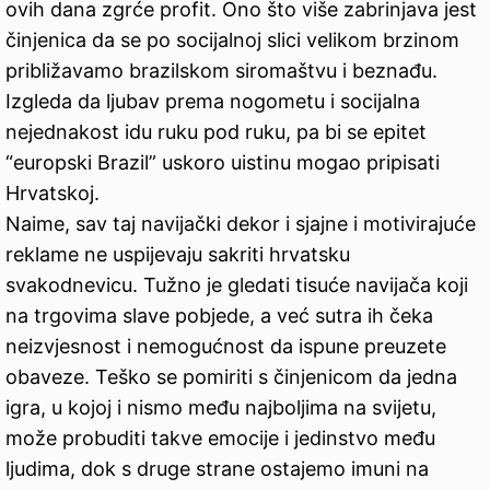
ovih dana zgrće profit. Ono što više zabrinjava jest
činjenica da se po socijalnoj slici velikom brzinom
približavamo brazilskom siromaštvu i beznađu.
Izgleda da ljubav prema nogometu i socijalna
nejednakost idu ruku pod ruku, pa bi se epitet
“europski Brazil” uskoro uistinu mogao pripisati
Hrvatskoj.
Naime, sav taj navijački dekor i sjajne i motivirajuće
reklame ne uspijevaju sakriti hrvatsku
svakodnevicu. Tužno je gledati tisuće navijača koji
na trgovima slave pobjede, a već sutra ih čeka
neizvjesnost i nemogućnost da ispune preuzete
obaveze. Teško se pomiriti s činjenicom da jedna
igra, u kojoj i nismo među najboljima na svijetu,
može probuditi takve emocije i jedinstvo među
ljudima, dok s druge strane ostajemo imuni na