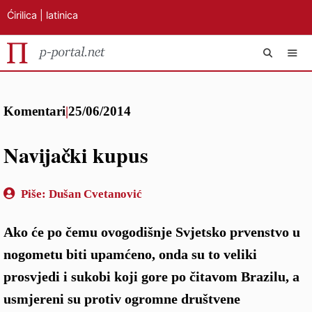
Ćirilica
|
latinica
Preskoči
IZB
na
Komentari
|
25/06/2014
sadržaj
Navijački kupus
Piše:
Dušan Cvetanović
Ako će po čemu ovogodišnje Svjetsko prvenstvo u
nogometu biti upamćeno, onda su to veliki
prosvjedi i sukobi koji gore po čitavom Brazilu, a
usmjereni su protiv ogromne društvene