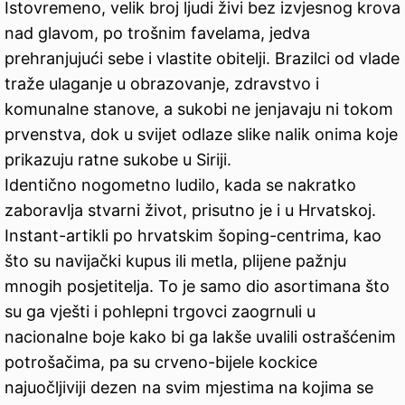
Istovremeno, velik broj ljudi živi bez izvjesnog krova
nad glavom, po trošnim favelama, jedva
prehranjujući sebe i vlastite obitelji. Brazilci od vlade
traže ulaganje u obrazovanje, zdravstvo i
komunalne stanove, a sukobi ne jenjavaju ni tokom
prvenstva, dok u svijet odlaze slike nalik onima koje
prikazuju ratne sukobe u Siriji.
Identično nogometno ludilo, kada se nakratko
zaboravlja stvarni život, prisutno je i u Hrvatskoj.
Instant-artikli po hrvatskim šoping-centrima, kao
što su navijački kupus ili metla, plijene pažnju
mnogih posjetitelja. To je samo dio asortimana što
su ga vješti i pohlepni trgovci zaogrnuli u
nacionalne boje kako bi ga lakše uvalili ostrašćenim
potrošačima, pa su crveno-bijele kockice
najuočljiviji dezen na svim mjestima na kojima se