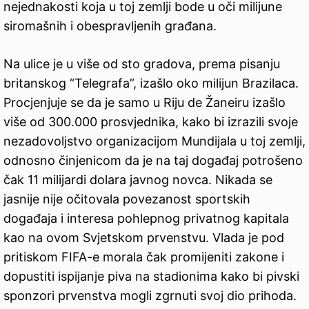
nejednakosti koja u toj zemlji bode u oči milijune
siromašnih i obespravljenih građana.
Na ulice je u više od sto gradova, prema pisanju
britanskog “Telegrafa”, izašlo oko milijun Brazilaca.
Procjenjuje se da je samo u Riju de Žaneiru izašlo
više od 300.000 prosvjednika, kako bi izrazili svoje
nezadovoljstvo organizacijom Mundijala u toj zemlji,
odnosno činjenicom da je na taj događaj potrošeno
čak 11 milijardi dolara javnog novca. Nikada se
jasnije nije očitovala povezanost sportskih
događaja i interesa pohlepnog privatnog kapitala
kao na ovom Svjetskom prvenstvu. Vlada je pod
pritiskom FIFA-e morala čak promijeniti zakone i
dopustiti ispijanje piva na stadionima kako bi pivski
sponzori prvenstva mogli zgrnuti svoj dio prihoda.