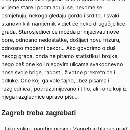
vrijeme stare i podmlađuju se, nekome se
osmjehuju, nekoga gledaju gordo i srdito. I svaki
stanovnik ili namjernik vidjet će neko drugačije lice
grada. Starosjedioci će možda primjećivati nove
bore, odnosno nedostatke, došljaci novu frizuru,
odnosno moderni dekor… Ako govorimo o duši
nekog grada, onda ne pitamo statistiku i brojke,
nego baš one koji njegovim ulicama svakodnevno
nose svoje brige, radosti, životne prekretnice i
odluke. One koji ga vole tajno, „bez pisama i
razglednica“, podrazumijevano i tiho, ali i one koji iz
njega razglednice upravo pišu…
Zagreb treba zagrebati
„Jako volim i pamtim pjesmu ’Zagreb je hladan grad’