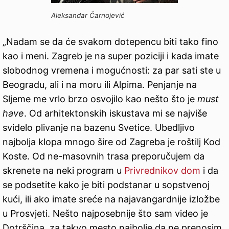
Aleksandar Čarnojević
„Nadam se da će svakom dotepencu biti tako fino
kao i meni. Zagreb je na super poziciji i kada imate
slobodnog vremena i mogućnosti: za par sati ste u
Beogradu, ali i na moru ili Alpima. Penjanje na
Sljeme me vrlo brzo osvojilo kao nešto što je
must
have
. Od arhitektonskih iskustava mi se najviše
svidelo plivanje na bazenu Svetice. Ubedljivo
najbolja klopa mnogo šire od Zagreba je roštilj Kod
Koste. Od ne-masovnih trasa preporučujem da
skrenete na neki program u
Privrednikov dom
i da
se podsetite kako je biti podstanar u sopstvenoj
kući, ili ako imate sreće na najavangardnije izložbe
u Prosvjeti. Nešto najposebnije što sam video je
Dotrščina, za takvo mesto najbolje da ne prenosim