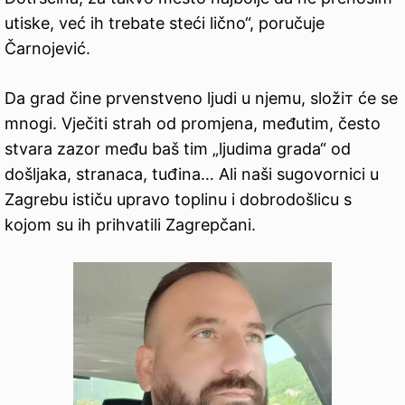
utiske, već ih trebate steći lično“, poručuje
Čarnojević.
Da grad čine prvenstveno ljudi u njemu, složiт će se
mnogi. Vječiti strah od promjena, međutim, često
stvara zazor među baš tim „ljudima grada“ od
došljaka, stranaca, tuđina… Ali naši sugovornici u
Zagrebu ističu upravo toplinu i dobrodošlicu s
kojom su ih prihvatili Zagrepčani.