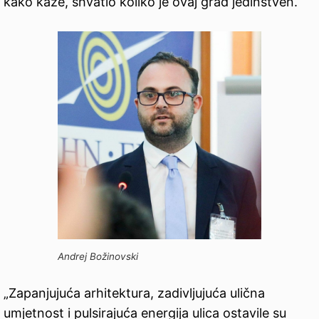
kako kaže, shvatio koliko je ovaj grad jedinstven.
Andrej Božinovski
„Zapanjujuća arhitektura, zadivljujuća ulična
umjetnost i pulsirajuća energija ulica ostavile su