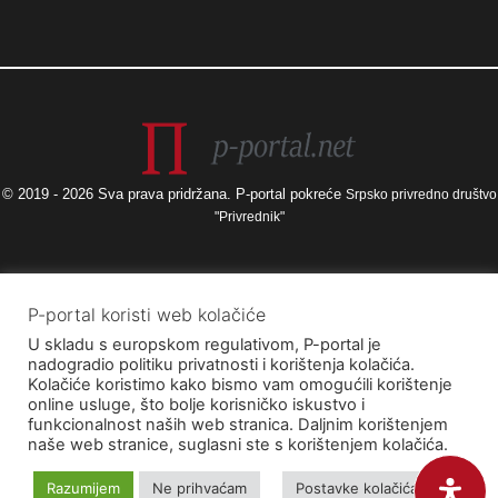
© 2019 - 2026 Sva prava pridržana. P-portal pokreće
Srpsko privredno društvo
"Privrednik"
Izneseni stavovi i mišljenja samo su autorova i ne odražavaju nužno
P-portal koristi web kolačiće
službena stajališta Europske unije ili Europske komisije, kao ni stajališta
U skladu s europskom regulativom, P-portal je
Agencije za elektroničke medije ni Ministarstva kulture i medija. Europska
nadogradio politiku privatnosti i korištenja kolačića.
unija i Europska komisija, kao ni Agencija za elektroničke medije ni
Kolačiće koristimo kako bismo vam omogućili korištenje
Ministarstvo kulture i medija ne mogu se smatrati odgovornima za njih.
online usluge, što bolje korisničko iskustvo i
funkcionalnost naših web stranica. Daljnim korištenjem
naše web stranice, suglasni ste s korištenjem kolačića.
Razumijem
Ne prihvaćam
Postavke kolačića