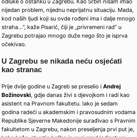
odluke o ostanku u Zagrebu. Кao Srbin nisam imao
nijedan problem, nijednu neprijatnu situaciju. Mada,
kod naših ljudi koji su ovde rođeni ima i dalje mnogo
straha…“, kaže Pisarić, čiji je „privremeni rad“ u
Zagrebu potrajao mnogo duže nego što je isprva
očekivao.
U Zagrebu se nikada neću osjećati
kao stranac
Prije dvije godine u Zagreb se preselio i
Andrej
Božinovski
, gdje danas živi s djevojkom i radi kao
asistent na Pravnom fakultetu. Iako je sedam
godina radeći u akademskim i pravosudnim vodama
Republike Sjeverne Makedonije surađivao s Pravnim
fakultetom u Zagrebu, nakon preseljenja prvi put je,