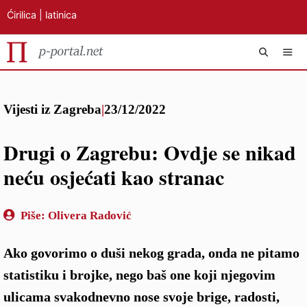
Ćirilica
|
latinica
Preskoči
IZB
na
Vijesti iz Zagreba
|
23/12/2022
sadržaj
Drugi o Zagrebu: Ovdje se nikad
neću osjećati kao stranac
Piše:
Olivera Radović
Ako govorimo o duši nekog grada, onda ne pitamo
statistiku i brojke, nego baš one koji njegovim
ulicama svakodnevno nose svoje brige, radosti,