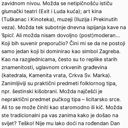
zavidnom nivou. Možda se netipičnošću ističu
glumački teatri (Exit i Luda kuća); art kina
(Tuškanac i Kinoteka), muzeji (Iluzija i Prekinutih
veza). Možda tek subotnje dnevna ispijanja kave na
’špici’. Ali možda nisam dovoljno (post)moderan…
Koji bih suvenir preporučio? Čini mi se da ne postoji
samo jedan koji bi dominirao kao simbol Zagreba.
Kao na razglednicama, često su to replike starih
znamenitosti, uglavnom crkvenih građevina
(katedrala, Kamenita vrata, Crkva Sv. Marka).
Zanimljiviji su praktični predmeti folklornog tipa,
npr. šestinski kišobrani. Možda najčešći je
nepraktični predmet pučkog tipa – licitarsko srce.
Ali to se može činiti kao staromodno ili kič. Možda
ste tradicionalni pa vas zanima kako je došao na
svijet? Teško! Nije mu lako doći na rođendan Dan