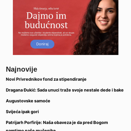
Doniraj
Najnovije
Novi Privrednikov fond za stipendiranje
Dragana Đukić: Sada unuci traže svoje nestale dede i bake
Augustovske samoće
Svijeća ipak gori
Patrijarh Porfirije: Naša obaveza je da pred Bogom
pamtimo naše mučenike