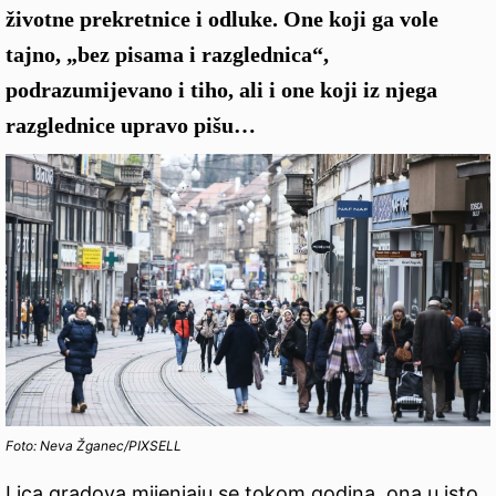
životne prekretnice i odluke. One koji ga vole
tajno, „bez pisama i razglednica“,
podrazumijevano i tiho, ali i one koji iz njega
razglednice upravo pišu…
Foto: Neva Žganec/PIXSELL
Lica gradova mijenjaju se tokom godina, ona u isto