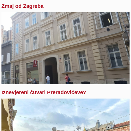
Zmaj od Zagreba
Iznevjereni čuvari Preradovićeve?