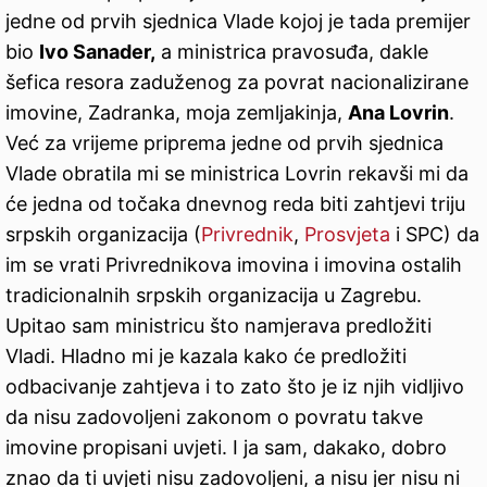
jedne od prvih sjednica Vlade kojoj je tada premijer
bio
Ivo Sanader,
a ministrica pravosuđa, dakle
šefica resora zaduženog za povrat nacionalizirane
imovine, Zadranka, moja zemljakinja,
Ana Lovrin
.
Već za vrijeme priprema jedne od prvih sjednica
Vlade obratila mi se ministrica Lovrin rekavši mi da
će jedna od točaka dnevnog reda biti zahtjevi triju
srpskih organizacija (
Privrednik
,
Prosvjeta
i SPC) da
im se vrati Privrednikova imovina i imovina ostalih
tradicionalnih srpskih organizacija u Zagrebu.
Upitao sam ministricu što namjerava predložiti
Vladi. Hladno mi je kazala kako će predložiti
odbacivanje zahtjeva i to zato što je iz njih vidljivo
da nisu zadovoljeni zakonom o povratu takve
imovine propisani uvjeti. I ja sam, dakako, dobro
znao da ti uvjeti nisu zadovoljeni, a nisu jer nisu ni