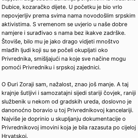
Dubice, kozaračko dijete. U početku je bio vrlo
nepovjerljiv prema svima nama novodošlim srpskim
aktivistima. S vremenom se uvjerio u naše dobre
namjere i surađivao s nama bez ikakve zadrške.
Štoviše, bilo mu je jako drago vidjeti mnoštvo
mlađih ljudi koji su se počeli okupljati oko
Privrednika, smišljajući na koje sve načine mogu
pomoći Privredniku i srpskoj zajednici.
O Đuri Zoraji sam, nažalost, znao još manje. A taj
krajnje šutljivi i samozatajni sijedi stariji čovjek, raniji
službenik u nekom od gradskih ureda, doslovno je
danonoćno boravio u toj Privrednikovoj kancelariji.
Najviše je doprinio u skupljanju dokumentacije o
Privrednikovoj imovini koja je bila razasuta po cijeloj
Hrvatskoj.