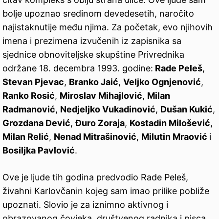
bolje upoznao sredinom devedesetih, naročito
najistaknutije među njima. Za početak, evo njihovih
imena i prezimena izvučenih iz zapisnika sa
sjednice obnoviteljske skupštine Privrednika
održane 18. decembra 1993. godine:
Rade Peleš
,
Stevan Pjevac
,
Branko Jaić
,
Veljko Ognjenović
,
Ranko Rosić
,
Miroslav Mihajlović
,
Milan
Radmanović
,
Nedjeljko Vukadinović
,
Dušan Kukić
,
Grozdana Dević
,
Đuro Zoraja
,
Kostadin Milošević
,
Milan Relić
,
Nenad Mitrašinović
,
Milutin Mraović
i
Bosiljka Pavlović
.
Ove je ljude tih godina predvodio Rade Peleš,
živahni Karlovčanin kojeg sam imao prilike pobliže
upoznati. Slovio je za iznimno aktivnog i
obrazovanog čovjeka, društvenog radnika i pisca,