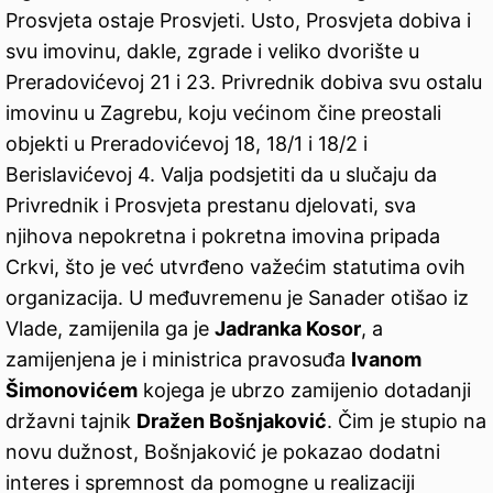
Prosvjeta ostaje Prosvjeti. Usto, Prosvjeta dobiva i
svu imovinu, dakle, zgrade i veliko dvorište u
Preradovićevoj 21 i 23. Privrednik dobiva svu ostalu
imovinu u Zagrebu, koju većinom čine preostali
objekti u Preradovićevoj 18, 18/1 i 18/2 i
Berislavićevoj 4. Valja podsjetiti da u slučaju da
Privrednik i Prosvjeta prestanu djelovati, sva
njihova nepokretna i pokretna imovina pripada
Crkvi, što je već utvrđeno važećim statutima ovih
organizacija. U međuvremenu je Sanader otišao iz
Vlade, zamijenila ga je
Jadranka Kosor
, a
zamijenjena je i ministrica pravosuđa
Ivanom
Šimonovićem
kojega je ubrzo zamijenio dotadanji
državni tajnik
Dražen Bošnjaković
. Čim je stupio na
novu dužnost, Bošnjaković je pokazao dodatni
interes i spremnost da pomogne u realizaciji