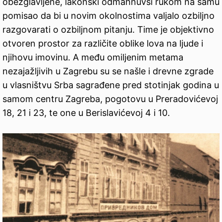
obezglavljene, lakonski odmahnuvši rukom na samu
pomisao da bi u novim okolnostima valjalo ozbiljno
razgovarati o ozbiljnom pitanju. Time je objektivno
otvoren prostor za različite oblike lova na ljude i
njihovu imovinu. A među omiljenim metama
nezajažljivih u Zagrebu su se našle i drevne zgrade
u vlasništvu Srba sagrađene pred stotinjak godina u
samom centru Zagreba, pogotovu u Preradovićevoj
18, 21 i 23, te one u Berislavićevoj 4 i 10.