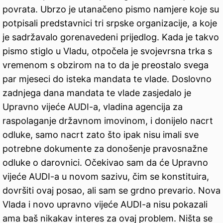
povrata. Ubrzo je utanačeno pismo namjere koje su
potpisali predstavnici tri srpske organizacije, a koje
je sadržavalo gorenavedeni prijedlog. Kada je takvo
pismo stiglo u Vladu, otpočela je svojevrsna trka s
vremenom s obzirom na to da je preostalo svega
par mjeseci do isteka mandata te vlade. Doslovno
zadnjega dana mandata te vlade zasjedalo je
Upravno vijeće AUDI-a, vladina agencija za
raspolaganje državnom imovinom, i donijelo nacrt
odluke, samo nacrt zato što ipak nisu imali sve
potrebne dokumente za donošenje pravosnažne
odluke o darovnici. Očekivao sam da će Upravno
vijeće AUDI-a u novom sazivu, čim se konstituira,
dovršiti ovaj posao, ali sam se grdno prevario. Nova
Vlada i novo upravno vijeće AUDI-a nisu pokazali
ama baš nikakav interes za ovaj problem. Ništa se