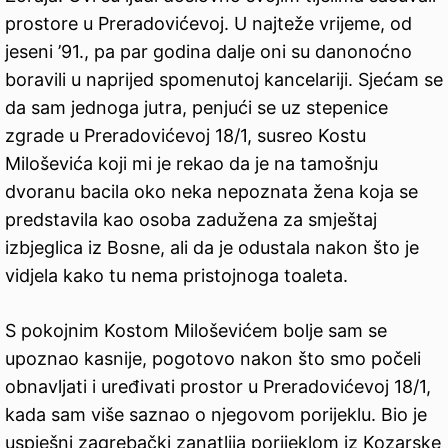
prostore u Preradovićevoj. U najteže vrijeme, od
jeseni ’91., pa par godina dalje oni su danonoćno
boravili u naprijed spomenutoj kancelariji. Sjećam se
da sam jednoga jutra, penjući se uz stepenice
zgrade u Preradovićevoj 18/1, susreo Kostu
Miloševića koji mi je rekao da je na tamošnju
dvoranu bacila oko neka nepoznata žena koja se
predstavila kao osoba zadužena za smještaj
izbjeglica iz Bosne, ali da je odustala nakon što je
vidjela kako tu nema pristojnoga toaleta.
S pokojnim Kostom Miloševićem bolje sam se
upoznao kasnije, pogotovo nakon što smo počeli
obnavljati i uređivati prostor u Preradovićevoj 18/1,
kada sam više saznao o njegovom porijeklu. Bio je
uspješni zagrebački zanatlija porijeklom iz Kozarske