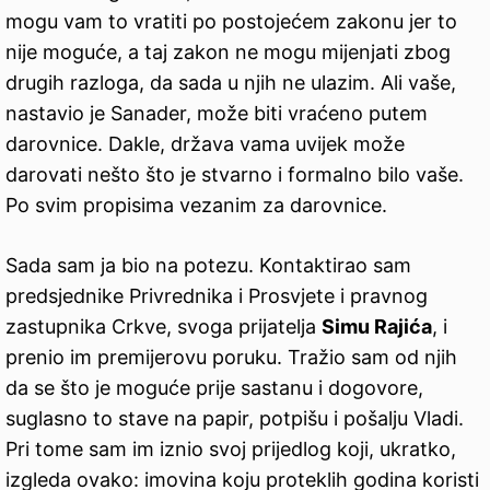
mogu vam to vratiti po postojećem zakonu jer to
nije moguće, a taj zakon ne mogu mijenjati zbog
drugih razloga, da sada u njih ne ulazim. Ali vaše,
nastavio je Sanader, može biti vraćeno putem
darovnice. Dakle, država vama uvijek može
darovati nešto što je stvarno i formalno bilo vaše.
Po svim propisima vezanim za darovnice.
Sada sam ja bio na potezu. Kontaktirao sam
predsjednike Privrednika i Prosvjete i pravnog
zastupnika Crkve, svoga prijatelja
Simu Rajića
, i
prenio im premijerovu poruku. Tražio sam od njih
da se što je moguće prije sastanu i dogovore,
suglasno to stave na papir, potpišu i pošalju Vladi.
Pri tome sam im iznio svoj prijedlog koji, ukratko,
izgleda ovako: imovina koju proteklih godina koristi