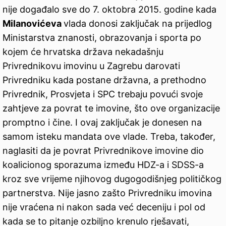
nije događalo sve do 7. oktobra 2015. godine kada
Milanovićeva
vlada donosi zaključak na prijedlog
Ministarstva znanosti, obrazovanja i sporta po
kojem će hrvatska država nekadašnju
Privrednikovu imovinu u Zagrebu darovati
Privredniku kada postane državna, a prethodno
Privrednik, Prosvjeta i SPC trebaju povući svoje
zahtjeve za povrat te imovine, što ove organizacije
promptno i čine. I ovaj zaključak je donesen na
samom isteku mandata ove vlade. Treba, također,
naglasiti da je povrat Privrednikove imovine dio
koalicionog sporazuma između HDZ-a i SDSS-a
kroz sve vrijeme njihovog dugogodišnjeg političkog
partnerstva. Nije jasno zašto Privredniku imovina
nije vraćena ni nakon sada već deceniju i pol od
kada se to pitanje ozbiljno krenulo rješavati,