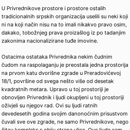
U Privrednikove prostore i prostore ostalih
tradicionalnih srpskih organizacija uselili su neki koji
ni na koji način nisu na to imali nikakvo pravo osim,
dakako, tobožnjeg prava proizašlog iz po tadanjim
zakonima nacionalizirane tuđe imovine.
Ostacima ostataka Privrednika nekim čudnim
čudom na raspolaganju je preostala jedna prostorija
na prvom katu dvorišne zgrade u Preradovićevoj
18/1, površine od svega nešto više od desetak
kvadratnih metara. Upravo u toj prostoriji je
obnovljen Privrednik i ljudi okupljeni u toj prostoriji
oživjeli su njegov rad. Ovi su ljudi ratnih
devedesetih godina svojim danonoćnim prisustvom
čuvali sve ove zgrade, ne samo Privrednikove, nego
čitav kompleks s obiju strana ulice. Ove ljude sam