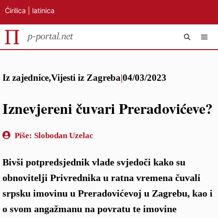
Ćirilica
|
latinica
Preskoči
IZB
na
Iz zajednice
,
Vijesti iz Zagreba
|
04/03/2023
sadržaj
Iznevjereni čuvari Preradovićeve?
Piše:
Slobodan Uzelac
Bivši potpredsjednik vlade svjedoči kako su
obnovitelji Privrednika u ratna vremena čuvali
srpsku imovinu u Preradovićevoj u Zagrebu, kao i
o svom angažmanu na povratu te imovine