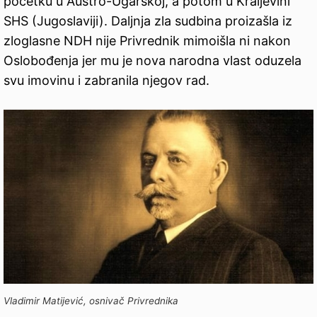
početku u Austro-Ugarskoj, a potom u Kraljevini
SHS (Jugoslaviji). Daljnja zla sudbina proizašla iz
zloglasne NDH nije Privrednik mimoišla ni nakon
Oslobođenja jer mu je nova narodna vlast oduzela
svu imovinu i zabranila njegov rad.
Vladimir Matijević, osnivač Privrednika