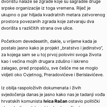
dvorištu nalaze se zgrade koje su sagradile druge
srpske organizacije iz toga vremena. Riječ je
ukupno o par hiljada kvadratnih metara zatvorenog
prostora povezanih zgrada koje zatvaraju dva
dvorišta s različitih strana ove ulice.
Početkom devedesetih, dakle, u vrijeme kada je
postalo jasno kako je projekt „bratstvo i jedinstvo“,
za kojega sam se u toj prvoj polovini svoga života
kao i većina mojih drugara zdušno i iskreno
zalagao, pred propašću, sve češće me se moglo
vidjeti oko Cvjetnog, Preradovićeve i Berislavićeve.
Iz obilja raspoloživih dokumenata i živih
svjedočenja danas je jasno kako nas je tadanji vođa
hrvatskih komunista
Ivica Račan
ostavio politički