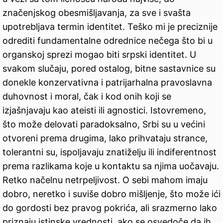
značenjskog obesmišljavanja, za sve i svašta
upotrebljava termin identitet. Teško mi je preciznije
odrediti fundamentalne odrednice nečega što bi u
organskoj sprezi mogao biti srpski identitet. U
svakom slučaju, pored ostalog, bitne sastavnice su
donekle konzervativna i patrijarhalna pravoslavna
duhovnost i moral, čak i kod onih koji se
izjašnjavaju kao ateisti ili agnostici. Istovremeno,
što može delovati paradoksalno, Srbi su u većini
otvoreni prema drugima, lako prihvataju strance,
tolerantni su, ispoljavaju znatiželju ili indiferentnost
prema razlikama koje u kontaktu sa njima uočavaju.
Retko načelnu netrpeljivost. O sebi mahom imaju
dobro, neretko i suviše dobro mišljenje, što može ići
do gordosti bez pravog pokrića, ali srazmerno lako
priznaju istinske vrednosti, ako se osvedoče da ih