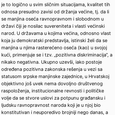
je to logično u svim sličnim situacijama, kvalitet tih
odnosa presudno zavisi od držanja većine, tj. da li
se manjina oseća ravnopravnom i slobodnom u
državi čiji je nosilac suvereniteta i vlasti većinski
narod. U državama u kojima većina, odnosno vlast
koja ju demokratski predstavlja, istinski želi da se
manjina u njima rasterećeno oseća (kao) u svojoj
kući, primenjuje se i tzv. „pozitivna diskriminacija“, a
nikako negativna. Ukupno uzevši, iako postoje
određena pozitivna zakonska rešenja u vezi sa
statusom srpske manjinske zajednice, u Hrvatskoj
objektivno još uvek nema dovoljno društvenog
raspoloženja, institucionalne revnosti i političke
volje da se stvore uslovi za potpunu građansku i
ljudsku ravnopravnost naroda koji je u njoj bio
konstitutivan i neuporedivo brojniji nego danas, a