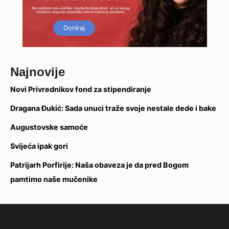
Doniraj
Najnovije
Novi Privrednikov fond za stipendiranje
Dragana Đukić: Sada unuci traže svoje nestale dede i bake
Augustovske samoće
Svijeća ipak gori
Patrijarh Porfirije: Naša obaveza je da pred Bogom
pamtimo naše mučenike