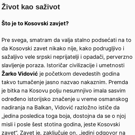
Život kao saživot
Što je to Kosovski zavjet?
Pre svega, smatram da valja stalno podsećati na to
da Kosovski zavet nikako nije, kako podrugljivo i
sažaljivo vele srpski neprijatelji i opadači, perverzno
slavljenje poraza. Istoričar civilizacije i umetnosti
Žarko Vidović
je početkom devedestih godina
takvo tumačenje jasno nazvao nakaznim. Premda
je bitka na Kosovu polju nesumnjivo imala sasvim
određeno istorijsko značenje u vreme osmanskog
nadiranja na Balkan, Vidović razložno ističe da
„jedina posledica toga boja, dostojna da se o njoj
misli i posle šest stotina godina, jeste Kosovski
zavet“. Zavet je, zaključuje on, „jedini odgovor na