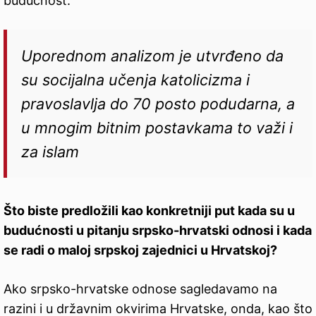
budućnost.
Uporednom analizom je utvrđeno da
su socijalna učenja katolicizma i
pravoslavlja do 70 posto podudarna, a
u mnogim bitnim postavkama to važi i
za islam
Što biste predložili kao konkretniji put kada su u
budućnosti u pitanju srpsko-hrvatski odnosi i kada
se radi o maloj srpskoj zajednici u Hrvatskoj?
Ako srpsko-hrvatske odnose sagledavamo na
razini i u državnim okvirima Hrvatske, onda, kao što