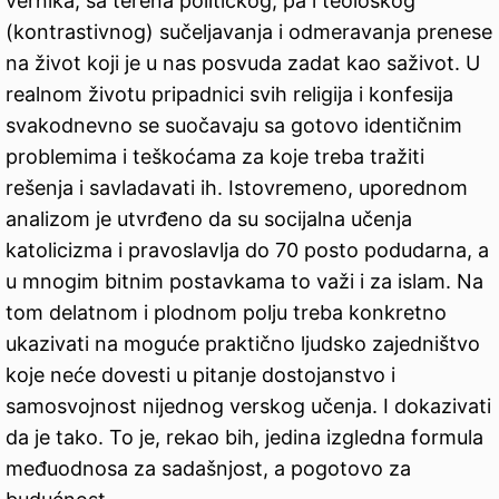
vernika, sa terena političkog, pa i teološkog
(kontrastivnog) sučeljavanja i odmeravanja prenese
na život koji je u nas posvuda zadat kao saživot. U
realnom životu pripadnici svih religija i konfesija
svakodnevno se suočavaju sa gotovo identičnim
problemima i teškoćama za koje treba tražiti
rešenja i savladavati ih. Istovremeno, uporednom
analizom je utvrđeno da su socijalna učenja
katolicizma i pravoslavlja do 70 posto podudarna, a
u mnogim bitnim postavkama to važi i za islam. Na
tom delatnom i plodnom polju treba konkretno
ukazivati na moguće praktično ljudsko zajedništvo
koje neće dovesti u pitanje dostojanstvo i
samosvojnost nijednog verskog učenja. I dokazivati
da je tako. To je, rekao bih, jedina izgledna formula
međuodnosa za sadašnjost, a pogotovo za