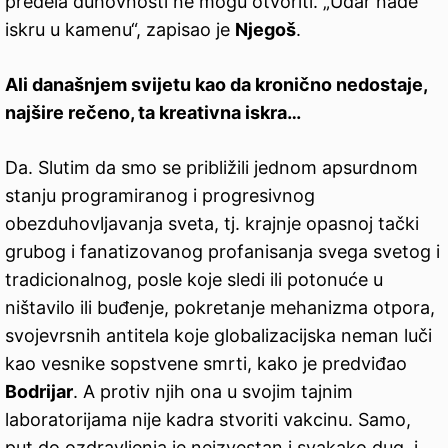
predela duhovnosti ne mogu otvoriti. „Udar nađe
iskru u kamenu“, zapisao je
Njegoš
.
Ali današnjem svijetu kao da kronično nedostaje,
najšire rečeno, ta kreativna iskra…
Da. Slutim da smo se približili jednom apsurdnom
stanju programiranog i progresivnog
obezduhovljavanja sveta, tj. krajnje opasnoj tački
grubog i fanatizovanog profanisanja svega svetog i
tradicionalnog, posle koje sledi ili potonuće u
ništavilo ili buđenje, pokretanje mehanizma otpora,
svojevrsnih antitela koje globalizacijska neman luči
kao vesnike sopstvene smrti, kako je predviđao
Bodrijar
. A protiv njih ona u svojim tajnim
laboratorijama nije kadra stvoriti vakcinu. Samo,
put do ozdravljenja je neizvestan i svakako dug, i