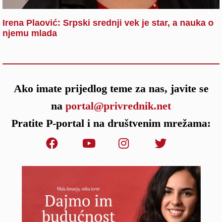
Irena Plaović: Srpski srednji vek je star, a nauka o
njemu mlada
Ako imate prijedlog teme za nas, javite se
na
portal@privrednik.net
Pratite P-portal i na društvenim mrežama: