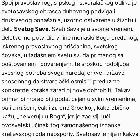
Spoj pravoslavnog, srpskog i stvaralačkog odlika je
svetosavskog obrasca duhovnog podviga i
društvenog ponašanja, uzorno ostvarena u životu i
delu
Svetog Save
. Sveti Sava je u svome vremenu
delotvorno potvrdio vrline monaški Bogu predanog,
iskrenog pravoslavnog hrišćanina, svetskog
čoveka, u tadašnjem svetu svuda primanog sa
poštovanjem i poverenjem, te srpskog rodoljuba
svesnog potreba svoga naroda, crkve i države –
sposobnog da stvaralački osmisli i preduzme
konkretne korake zarad njihove dobrobiti. Takav
primer bi morao biti podsticajan u svim vremenima,
pa i u našem, čak i za one Srbe koji, kako obično
kažu, „ne veruju u Boga“, jer je zadivljujući
ovosvetski učinak tog zamonašenog izdanka
kraljevskog roda neosporiv. Svetosavlje nije nikakva