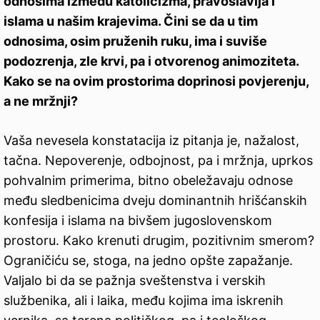
odnosima između katolicizma, pravoslavlja i
islama u našim krajevima. Čini se da u tim
odnosima, osim pruženih ruku, ima i suviše
podozrenja, zle krvi, pa i otvorenog animoziteta.
Kako se na ovim prostorima doprinosi povjerenju,
a ne mržnji?
Vaša nevesela konstatacija iz pitanja je, nažalost,
tačna. Nepoverenje, odbojnost, pa i mržnja, uprkos
pohvalnim primerima, bitno obeležavaju odnose
među sledbenicima dveju dominantnih hrišćanskih
konfesija i islama na bivšem jugoslovenskom
prostoru. Kako krenuti drugim, pozitivnim smerom?
Ograničiću se, stoga, na jedno opšte zapažanje.
Valjalo bi da se pažnja sveštenstva i verskih
službenika, ali i laika, među kojima ima iskrenih