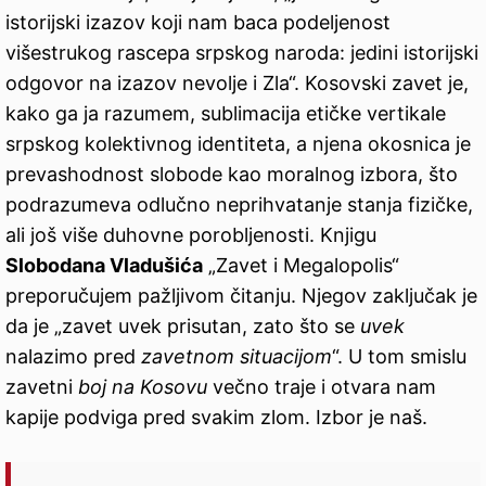
istorijski izazov koji nam baca podeljenost
višestrukog rascepa srpskog naroda: jedini istorijski
odgovor na izazov nevolje i Zla“. Kosovski zavet je,
kako ga ja razumem, sublimacija etičke vertikale
srpskog kolektivnog identiteta, a njena okosnica je
prevashodnost slobode kao moralnog izbora, što
podrazumeva odlučno neprihvatanje stanja fizičke,
ali još više duhovne porobljenosti. Knjigu
Slobodana Vladušića
„Zavet i Megalopolis“
preporučujem pažljivom čitanju. Njegov zaključak je
da je „zavet uvek prisutan, zato što se
uvek
nalazimo pred
zavetnom situacijom
“. U tom smislu
zavetni
boj na Kosovu
večno traje i otvara nam
kapije podviga pred svakim zlom. Izbor je naš.