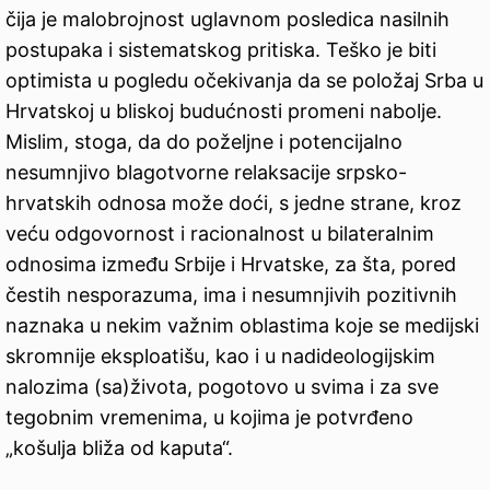
čija je malobrojnost uglavnom posledica nasilnih
postupaka i sistematskog pritiska. Teško je biti
optimista u pogledu očekivanja da se položaj Srba u
Hrvatskoj u bliskoj budućnosti promeni nabolje.
Mislim, stoga, da do poželjne i potencijalno
nesumnjivo blagotvorne relaksacije srpsko-
hrvatskih odnosa može doći, s jedne strane, kroz
veću odgovornost i racionalnost u bilateralnim
odnosima između Srbije i Hrvatske, za šta, pored
čestih nesporazuma, ima i nesumnjivih pozitivnih
naznaka u nekim važnim oblastima koje se medijski
skromnije eksploatišu, kao i u nadideologijskim
nalozima (sa)života, pogotovo u svima i za sve
tegobnim vremenima, u kojima je potvrđeno
„košulja bliža od kaputa“.