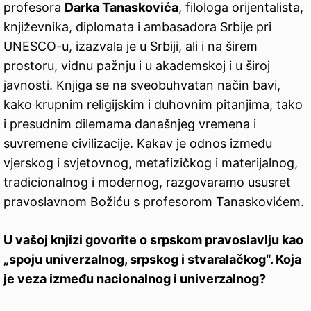
profesora
Darka Tanaskovića
, filologa orijentalista,
književnika, diplomata i ambasadora Srbije pri
UNESCO-u, izazvala je u Srbiji, ali i na širem
prostoru, vidnu pažnju i u akademskoj i u široj
javnosti. Knjiga se na sveobuhvatan način bavi,
kako krupnim religijskim i duhovnim pitanjima, tako
i presudnim dilemama današnjeg vremena i
suvremene civilizacije. Kakav je odnos između
vjerskog i svjetovnog, metafizičkog i materijalnog,
tradicionalnog i modernog, razgovaramo ususret
pravoslavnom Božiću s profesorom Tanaskovićem.
U vašoj knjizi govorite o srpskom pravoslavlju kao
„spoju univerzalnog, srpskog i stvaralačkog“. Koja
je veza između nacionalnog i univerzalnog?