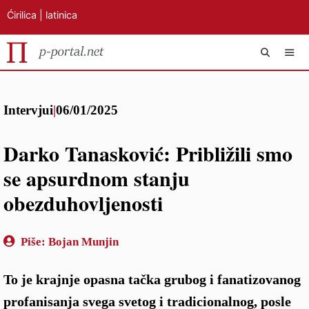
Ćirilica
|
latinica
Preskoči
IZB
na
Intervjui
|
06/01/2025
sadržaj
Darko Tanasković: Približili smo
se apsurdnom stanju
obezduhovljenosti
Piše:
Bojan Munjin
To je krajnje opasna tačka grubog i fanatizovanog
profanisanja svega svetog i tradicionalnog, posle