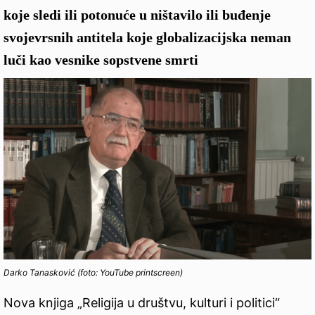
koje sledi ili potonuće u ništavilo ili buđenje
svojevrsnih antitela koje globalizacijska neman
luči kao vesnike sopstvene smrti
Darko Tanasković (foto: YouTube printscreen)
Nova knjiga „Religija u društvu, kulturi i politici“