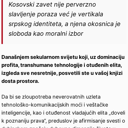
Kosovski zavet nije perverzno
slavljenje poraza već je vertikala
srpskog identiteta, a njena okosnica je
sloboda kao moralni izbor
Današnjem sekularnom svijetu koji, uz dominaciju
profita, transhumane tehnologije i otuđenih elita,
izgleda sve nesretnije, posvetili ste u vašoj knjizi
dosta prostora.
Da bi se zloupotreba neverovatnih uzleta
tehnološko-komunikacijskih moći i veštačke
inteligencije, kao i otuđenost vladajućih elita „doveli
k poznaniju prava“, preduslov je afirmisanje svesti o