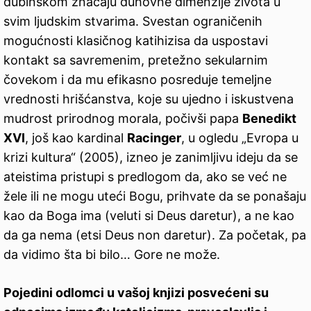
dubinskom značaju duhovne dimenzije života u
svim ljudskim stvarima. Svestan ograničenih
mogućnosti klasičnog katihizisa da uspostavi
kontakt sa savremenim, pretežno sekularnim
čovekom i da mu efikasno posreduje temeljne
vrednosti hrišćanstva, koje su ujedno i iskustvena
mudrost prirodnog morala, počivši papa
Benedikt
XVI
, još kao kardinal
Racinger
, u ogledu „Evropa u
krizi kultura“ (2005), izneo je zanimljivu ideju da se
ateistima pristupi s predlogom da, ako se već ne
žele ili ne mogu uteći Bogu, prihvate da se ponašaju
kao da Boga ima (veluti si Deus daretur), a ne kao
da ga nema (etsi Deus non daretur). Za početak, pa
da vidimo šta bi bilo… Gore ne može.
Pojedini odlomci u vašoj knjizi posvećeni su