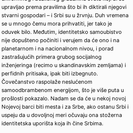
upravljao prema pravilima što bi ih diktirali njegovi
stvarni gospodari – i Srbi su u žrvnju. Duh vremena
se u mnogo čemu mora prihvatiti, jer tako je
oduvek bilo. Međutim, identitetsko samoubistvo
nije dopušteno počiniti i verujem da će ono i na
planetarnom i na nacionalnom nivou, i porad
zastrašujućih primera grubog socijalnog
inženjeringa (recimo u skandinavskim zemljama) i
perfidnih pritisaka, ipak biti izbegnuto.
Čovečanstvo raspolaže neslućenom
samoodbrambenom energijom, što je više puta u
prošlosti pokazalo. Nadam se da će u nekoj novoj
Nojevoj barci biti mesta i za Srbe, ako ostanu Srbi i
uspeju da u dovoljnoj meri očuvaju ona stožerna
identitetska uporišta koja ih čine Srbima.