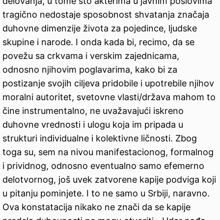
delovanja, u tome što akterima u javnim poslovima
tragično nedostaje sposobnost shvatanja značaja
duhovne dimenzije života za pojedince, ljudske
skupine i narode. I onda kada bi, recimo, da se
povežu sa crkvama i verskim zajednicama,
odnosno njihovim poglavarima, kako bi za
postizanje svojih ciljeva pridobile i upotrebile njihov
moralni autoritet, svetovne vlasti/država mahom to
čine instrumentalno, ne uvažavajući iskreno
duhovne vrednosti i ulogu koja im pripada u
strukturi individualne i kolektivne ličnosti. Zbog
toga su, sem na nivou manifestacionog, formalnog
i prividnog, odnosno eventualno samo efemerno
delotvornog, još uvek zatvorene kapije podviga koji
u pitanju pominjete. I to ne samo u Srbiji, naravno.
Ova konstatacija nikako ne znači da se kapije