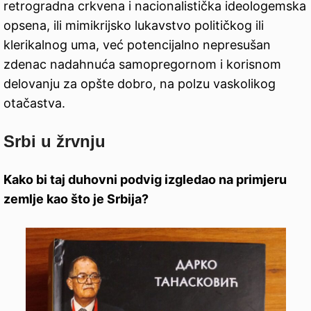
retrogradna crkvena i nacionalistička ideologemska
opsena, ili mimikrijsko lukavstvo političkog ili
klerikalnog uma, već potencijalno nepresušan
zdenac nadahnuća samopregornom i korisnom
delovanju za opšte dobro, na polzu vaskolikog
otačastva.
Srbi u žrvnju
Kako bi taj duhovni podvig izgledao na primjeru
zemlje kao što je Srbija?