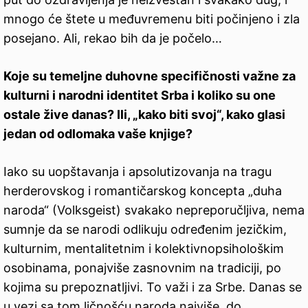
mnogo će štete u međuvremenu biti počinjeno i zla
posejano. Ali, rekao bih da je počelo…
Koje su temeljne duhovne specifičnosti važne za
kulturni i narodni identitet Srba i koliko su one
ostale žive danas? Ili, „kako biti svoj“, kako glasi
jedan od odlomaka vaše knjige?
Iako su uopštavanja i apsolutizovanja na tragu
herderovskog i romantičarskog koncepta „duha
naroda“ (Volksgeist) svakako nepreporučljiva, nema
sumnje da se narodi odlikuju određenim jezičkim,
kulturnim, mentalitetnim i kolektivnopsihološkim
osobinama, ponajviše zasnovnim na tradiciji, po
kojima su prepoznatljivi. To važi i za Srbe. Danas se
u vezi sa tom ličnošću naroda najviše, do