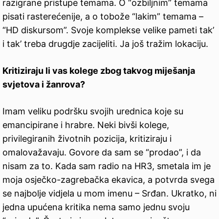
razigrane pristupe temama. O “ozbiljnim” temama
pisati rasterećenije, a o tobože “lakim” temama –
“HD diskursom”. Svoje komplekse velike pameti tak’
i tak’ treba drugdje zacijeliti. Ja još tražim lokaciju.
Kritiziraju li vas kolege zbog takvog miješanja
svjetova i žanrova?
Imam veliku podršku svojih urednica koje su
emancipirane i hrabre. Neki bivši kolege,
privilegiranih životnih pozicija, kritiziraju i
omalovažavaju. Govore da sam se “prodao”, i da
nisam za to. Kada sam radio na HR3, smetala im je
moja osječko-zagrebačka ekavica, a potvrda svega
se najbolje vidjela u mom imenu – Srđan. Ukratko, ni
jedna upućena kritika nema samo jednu svoju