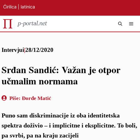
Ćirilica
|
latinica
Preskoči
IZB
na
Intervjui
|
28/12/2020
sadržaj
Srđan Sandić: Važan je otpor
učmalim normama
Piše:
Đorđe Matić
Puno sam diskriminacije iz oba identitetska
spektra doživio – i implicitne i eksplicitne. To boli,
pa svrbi, pa na kraju zacijeli