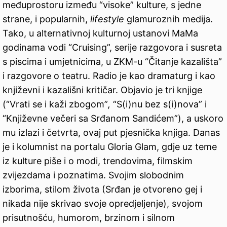
međuprostoru između “visoke” kulture, s jedne
strane, i popularnih,
lifestyle
glamuroznih medija.
Tako, u alternativnoj kulturnoj ustanovi MaMa
godinama vodi “Cruising”, serije razgovora i susreta
s piscima i umjetnicima, u ZKM-u “Čitanje kazališta”
i razgovore o teatru. Radio je kao dramaturg i kao
književni i kazališni kritičar. Objavio je tri knjige
(“Vrati se i kaži zbogom”
,
“S(i)nu bez s(i)nova” i
“Književne večeri sa Srđanom Sandićem”), a uskoro
mu izlazi i četvrta, ovaj put pjesnička knjiga. Danas
je i kolumnist na portalu Gloria Glam, gdje uz teme
iz kulture piše i o modi, trendovima, filmskim
zvijezdama i poznatima. Svojim slobodnim
izborima, stilom života (Srđan je otvoreno gej i
nikada nije skrivao svoje opredjeljenje), svojom
prisutnošću, humorom, brzinom i silnom