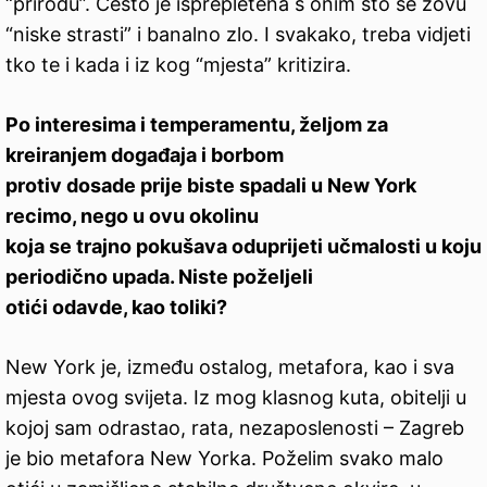
“prirodu”. Često je isprepletena s onim što se zovu
“niske strasti” i banalno zlo. I svakako, treba vidjeti
tko te i kada i iz kog “mjesta” kritizira.
Po interesima i temperamentu, željom za
kreiranjem događaja i borbom
protiv dosade prije biste spadali u New York
recimo, nego u ovu okolinu
koja se trajno pokušava oduprijeti učmalosti u koju
periodično upada. Niste poželjeli
otići odavde, kao toliki?
New York je, između ostalog, metafora, kao i sva
mjesta ovog svijeta. Iz mog klasnog kuta, obitelji u
kojoj sam odrastao, rata, nezaposlenosti – Zagreb
je bio metafora New Yorka. Poželim svako malo