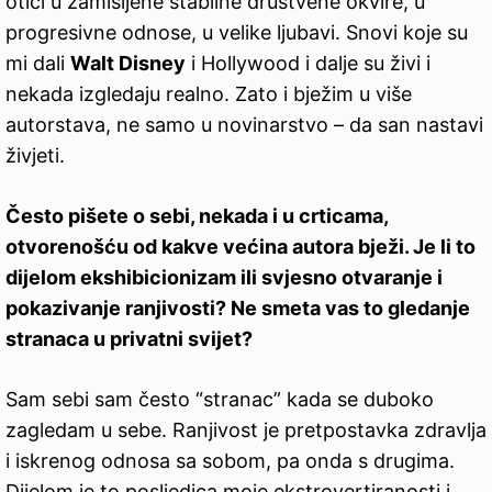
otići u zamišljene stabilne društvene okvire, u
progresivne odnose, u velike ljubavi. Snovi koje su
mi dali
Walt Disney
i Hollywood i dalje su živi i
nekada izgledaju realno. Zato i bježim u više
autorstava, ne samo u novinarstvo – da san nastavi
živjeti.
Često pišete o sebi, nekada i u crticama,
otvorenošću od kakve većina
autora bježi. Je li to
dijelom ekshibicionizam ili svjesno otvaranje i
pokazivanje ranjivosti? Ne smeta vas to gledanje
stranaca u privatni svijet?
Sam sebi sam često “stranac” kada se duboko
zagledam u sebe. Ranjivost je pretpostavka zdravlja
i iskrenog odnosa sa sobom, pa onda s drugima.
Dijelom je to posljedica moje ekstrovertiranosti i