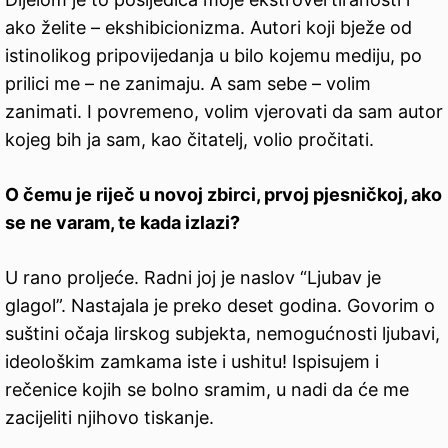
ako želite – ekshibicionizma. Autori koji bježe od
istinolikog pripovijedanja u bilo kojemu mediju, po
prilici me – ne zanimaju. A sam sebe – volim
zanimati. I povremeno, volim vjerovati da sam autor
kojeg bih ja sam, kao čitatelj, volio pročitati.
O čemu je riječ u novoj zbirci, prvoj pjesničkoj, ako
se ne varam, te kada izlazi?
U rano proljeće. Radni joj je naslov “Ljubav je
glagol”. Nastajala je preko deset godina. Govorim o
suštini očaja lirskog subjekta, nemogućnosti ljubavi,
ideološkim zamkama iste i ushitu! Ispisujem i
rečenice kojih se bolno sramim, u nadi da će me
zacijeliti njihovo tiskanje.