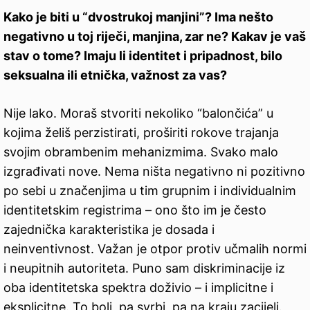
Kako je biti u “dvostrukoj manjini”? Ima nešto
negativno u toj riječi,
manjina, zar ne? Kakav je vaš
stav o tome? Imaju li identitet i pripadnost, bilo
seksualna ili etnička, važnost za vas?
Nije lako. Moraš stvoriti nekoliko “balončića” u
kojima želiš perzistirati, proširiti rokove trajanja
svojim obrambenim mehanizmima. Svako malo
izgrađivati nove. Nema ništa negativno ni pozitivno
po sebi u značenjima u tim grupnim i individualnim
identitetskim registrima – ono što im je često
zajednička karakteristika je dosada i
neinventivnost. Važan je otpor protiv učmalih normi
i neupitnih autoriteta. Puno sam diskriminacije iz
oba identitetska spektra doživio – i implicitne i
eksplicitne. To boli, pa svrbi, pa na kraju zacijeli.