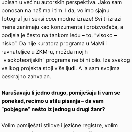
upisan u većinu autorskih perspektiva. Jako sam
ponosan na naš mali tim. I da, volimo sjajnu
fotografiju i seksi
cool
modne izraze! Svi ti izrazi
mene zanimaju kao konzumenta i proizvođača, a
podjela je često na tankom ledu – to, “visoko –
nisko”. Da nije kuratora programa u MaMi i
ravnateljice u ZKM-u, možda mojih
“visokoteorijskih” programa ne bi ni bilo. Iza svakog
velikog projekta stoji više ljudi. A ja sam svojima
beskrajno zahvalan.
Narušavaju li jedno drugo, pomiješaju li vam se
ponekad, recimo u stilu
pisanja – da vam
“pobjegne” nešto iz jednog u drugi žanr?
Volim pomiješati stilove i jezične registre, volim