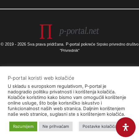
© 2019 - 2026 Sva prava pridržana. P-portal pokreće
Srpsko privredno društvo
"Privrednik"
Izneseni stavovi i mišljenja samo su autorova i ne odražavaju nužno
P-portal koristi web kolačiće
službena stajališta Europske unije ili Europske komisije, kao ni stajališta
U skladu s europskom regulativom, P-portal je
Agencije za elektroničke medije ni Ministarstva kulture i medija. Europska
nadogradio politiku privatnosti i korištenja kolačića.
unija i Europska komisija, kao ni Agencija za elektroničke medije ni
Kolačiće koristimo kako bismo vam omogućili korištenje
Ministarstvo kulture i medija ne mogu se smatrati odgovornima za njih.
online usluge, što bolje korisničko iskustvo i
funkcionalnost naših web stranica. Daljnim korištenjem
naše web stranice, suglasni ste s korištenjem kolačića.
Razumijem
Ne prihvaćam
Postavke kolačića