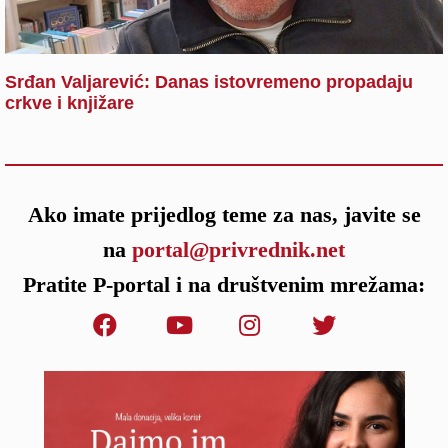
Srđan Valjarević: Danas istovremeno propadaju
crkve i knjižare
Ako imate prijedlog teme za nas, javite se
na
portal@privrednik.net
Pratite P-portal i na društvenim mrežama: