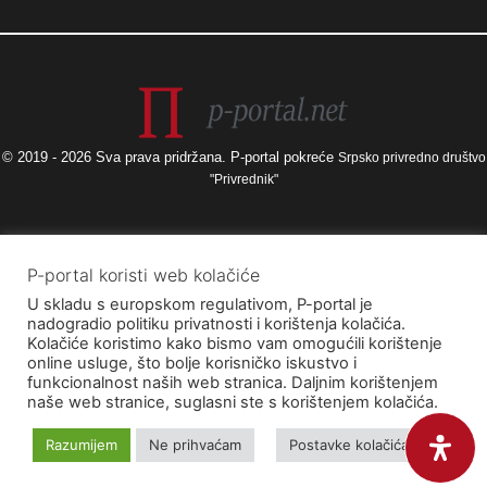
© 2019 - 2026 Sva prava pridržana. P-portal pokreće
Srpsko privredno društvo
"Privrednik"
Izneseni stavovi i mišljenja samo su autorova i ne odražavaju nužno
P-portal koristi web kolačiće
službena stajališta Europske unije ili Europske komisije, kao ni stajališta
U skladu s europskom regulativom, P-portal je
Agencije za elektroničke medije ni Ministarstva kulture i medija. Europska
nadogradio politiku privatnosti i korištenja kolačića.
unija i Europska komisija, kao ni Agencija za elektroničke medije ni
Kolačiće koristimo kako bismo vam omogućili korištenje
Ministarstvo kulture i medija ne mogu se smatrati odgovornima za njih.
online usluge, što bolje korisničko iskustvo i
funkcionalnost naših web stranica. Daljnim korištenjem
naše web stranice, suglasni ste s korištenjem kolačića.
Razumijem
Ne prihvaćam
Postavke kolačića