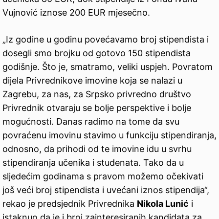
Vujnović iznose 200 EUR mjesečno.
„Iz godine u godinu povećavamo broj stipendista i
dosegli smo brojku od gotovo 150 stipendista
godišnje. Što je, smatramo, veliki uspjeh. Povratom
dijela Privrednikove imovine koja se nalazi u
Zagrebu, za nas, za Srpsko privredno društvo
Privrednik otvaraju se bolje perspektive i bolje
mogućnosti. Danas radimo na tome da svu
povraćenu imovinu stavimo u funkciju stipendiranja,
odnosno, da prihodi od te imovine idu u svrhu
stipendiranja učenika i studenata. Tako da u
sljedećim godinama s pravom možemo očekivati
još veći broj stipendista i uvećani iznos stipendija“,
rekao je predsjednik Privrednika
Nikola Lunić
i
istaknuo da je i broj zainteresiranih kandidata za