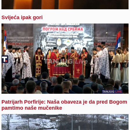
Svijeća ipak gori
Patrijarh Porfirije: Naša obaveza je da pred Bogom
pamtimo naše mučenike