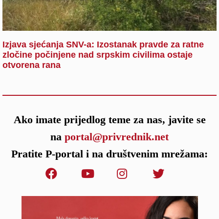
Izjava sjećanja SNV-a: Izostanak pravde za ratne
zločine počinjene nad srpskim civilima ostaje
otvorena rana
Ako imate prijedlog teme za nas, javite se
na
portal@privrednik.net
Pratite P-portal i na društvenim mrežama: