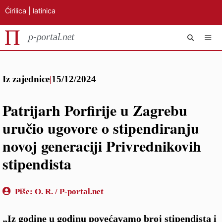
Ćirilica
|
latinica
Preskoči
IZB
na
Iz zajednice
|
15/12/2024
sadržaj
Patrijarh Porfirije u Zagrebu
uručio ugovore o stipendiranju
novoj generaciji Privrednikovih
stipendista
Piše:
O. R. / P-portal.net
„Iz godine u godinu povećavamo broj stipendista i