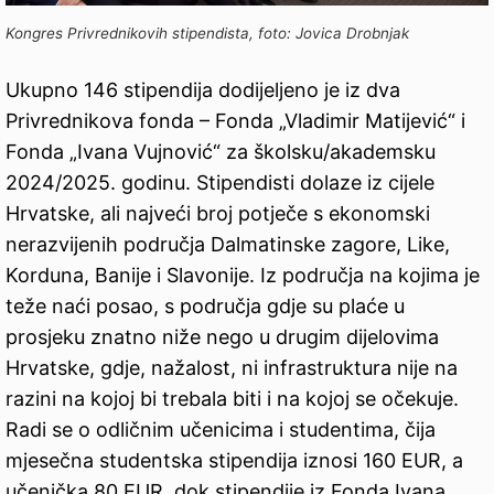
Kongres Privrednikovih stipendista, foto: Jovica Drobnjak
Ukupno 146 stipendija dodijeljeno je iz dva
Privrednikova fonda – Fonda „Vladimir Matijević“ i
Fonda „Ivana Vujnović“ za školsku/akademsku
2024/2025. godinu. Stipendisti dolaze iz cijele
Hrvatske, ali najveći broj potječe s ekonomski
nerazvijenih područja Dalmatinske zagore, Like,
Korduna, Banije i Slavonije. Iz područja na kojima je
teže naći posao, s područja gdje su plaće u
prosjeku znatno niže nego u drugim dijelovima
Hrvatske, gdje, nažalost, ni infrastruktura nije na
razini na kojoj bi trebala biti i na kojoj se očekuje.
Radi se o odličnim učenicima i studentima, čija
mjesečna studentska stipendija iznosi 160 EUR, a
učenička 80 EUR, dok stipendije iz Fonda Ivana