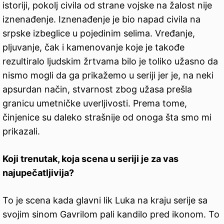
istoriji, pokolj civila od strane vojske na žalost nije
iznenađenje. Iznenađenje je bio napad civila na
srpske izbeglice u pojedinim selima. Vređanje,
pljuvanje, čak i kamenovanje koje je takođe
rezultiralo ljudskim žrtvama bilo je toliko užasno da
nismo mogli da ga prikažemo u seriji jer je, na neki
apsurdan način, stvarnost zbog užasa prešla
granicu umetničke uverljivosti. Prema tome,
činjenice su daleko strašnije od onoga šta smo mi
prikazali.
Koji trenutak, koja scena u seriji je za vas
najupečatljivija?
To je scena kada glavni lik Luka na kraju serije sa
svojim sinom Gavrilom pali kandilo pred ikonom. To