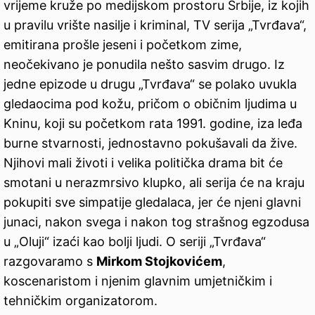
vrijeme kruže po medijskom prostoru Srbije, iz kojih
u pravilu vrište nasilje i kriminal, TV serija „Tvrđava“,
emitirana prošle jeseni i početkom zime,
neočekivano je ponudila nešto sasvim drugo. Iz
jedne epizode u drugu „Tvrđava“ se polako uvukla
gledaocima pod kožu, pričom o običnim ljudima u
Kninu, koji su početkom rata 1991. godine, iza leđa
burne stvarnosti, jednostavno pokušavali da žive.
Njihovi mali životi i velika politička drama bit će
smotani u nerazmrsivo klupko, ali serija će na kraju
pokupiti sve simpatije gledalaca, jer će njeni glavni
junaci, nakon svega i nakon tog strašnog egzodusa
u „Oluji“ izaći kao bolji ljudi. O seriji „Tvrđava“
razgovaramo s
Mirkom Stojkovićem
,
koscenaristom i njenim glavnim umjetničkim i
tehničkim organizatorom.