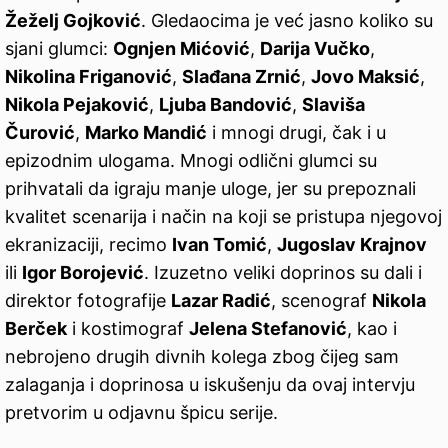
Žeželj Gojković
. Gledaocima je već jasno koliko su
sjani glumci:
Ognjen Mićović
,
Darija Vučko
,
Nikolina Friganović
,
Slađana Zrnić
,
Jovo Maksić
,
Nikola Pejaković
,
Ljuba Bandović
,
Slaviša
Čurović
,
Marko Mandić
i mnogi drugi, čak i u
epizodnim ulogama. Mnogi odlični glumci su
prihvatali da igraju manje uloge, jer su prepoznali
kvalitet scenarija i način na koji se pristupa njegovoj
ekranizaciji, recimo
Ivan Tomić
,
Jugoslav Krajnov
ili
Igor Borojević
. Izuzetno veliki doprinos su dali i
direktor fotografije
Lazar Radić
, scenograf
Nikola
Berček
i kostimograf
Jelena Stefanović
, kao i
nebrojeno drugih divnih kolega zbog čijeg sam
zalaganja i doprinosa u iskušenju da ovaj intervju
pretvorim u odjavnu špicu serije.