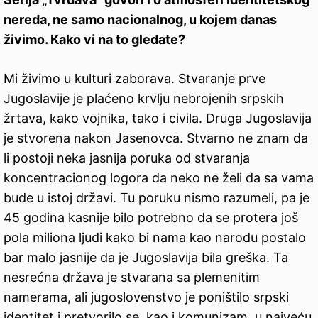
nereda, ne samo nacionalnog, u kojem danas
živimo. Kako vi na to gledate?
Mi živimo u kulturi zaborava. Stvaranje prve
Jugoslavije je plaćeno krvlju nebrojenih srpskih
žrtava, kako vojnika, tako i civila. Druga Jugoslavija
je stvorena nakon Jasenovca. Stvarno ne znam da
li postoji neka jasnija poruka od stvaranja
koncentracionog logora da neko ne želi da sa vama
bude u istoj državi. Tu poruku nismo razumeli, pa je
45 godina kasnije bilo potrebno da se protera još
pola miliona ljudi kako bi nama kao narodu postalo
bar malo jasnije da je Jugoslavija bila greška. Ta
nesrećna država je stvarana sa plemenitim
namerama, ali jugoslovenstvo je poništilo srpski
identitet i pretvorilo se, kao i komunizam, u najveću