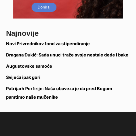
Doniraj
Najnovije
Novi Privrednikov fond za stipendiranje
Dragana Đukić: Sada unuci traže svoje nestale dede i bake
Augustovske samoće
Svijeća ipak gori
Patrijarh Porfirije: Naša obaveza je da pred Bogom
pamtimo naše mučenike