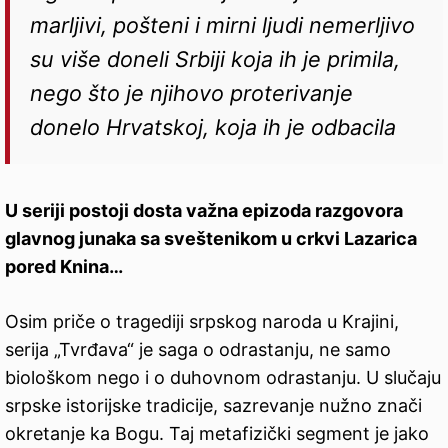
marljivi, pošteni i mirni ljudi nemerljivo
su više doneli Srbiji koja ih je primila,
nego što je njihovo proterivanje
donelo Hrvatskoj, koja ih je odbacila
U seriji postoji dosta važna epizoda razgovora
glavnog junaka sa sveštenikom u crkvi Lazarica
pored Knina…
Osim priče o tragediji srpskog naroda u Krajini,
serija „Tvrđava“ je saga o odrastanju, ne samo
biološkom nego i o duhovnom odrastanju. U slučaju
srpske istorijske tradicije, sazrevanje nužno znači
okretanje ka Bogu. Taj metafizički segment je jako