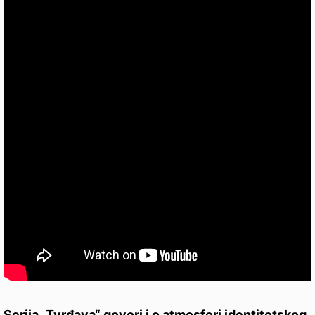
Serija „Tvrđava“ govori i o atmosferi identitetskog