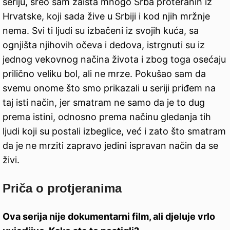
seriju, sreo sam zaista mnogo Srba proteranih iz
Hrvatske, koji sada žive u Srbiji i kod njih mržnje
nema. Svi ti ljudi su izbačeni iz svojih kuća, sa
ognjišta njihovih očeva i dedova, istrgnuti su iz
jednog vekovnog načina života i zbog toga osećaju
prilično veliku bol, ali ne mrze. Pokušao sam da
svemu onome što smo prikazali u seriji priđem na
taj isti način, jer smatram ne samo da je to dug
prema istini, odnosno prema načinu gledanja tih
ljudi koji su postali izbeglice, već i zato što smatram
da je ne mrziti zapravo jedini ispravan način da se
živi.
Priča o protjeranima
Ova serija nije dokumentarni film, ali djeluje vrlo