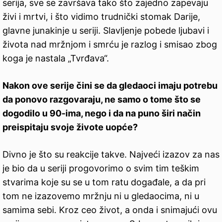
serija, sve se završava tako što zajedno zapevaju
živi i mrtvi, i što vidimo trudnički stomak Darije,
glavne junakinje u seriji. Slavljenje pobede ljubavi i
života nad mržnjom i smrću je razlog i smisao zbog
koga je nastala „Tvrđava“.
Nakon ove serije čini se da gledaoci imaju potrebu
da ponovo razgovaraju, ne samo o tome što se
dogodilo u 90-ima, nego i da na puno širi način
preispitaju svoje živote uopće?
Divno je što su reakcije takve. Najveći izazov za nas
je bio da u seriji progovorimo o svim tim teškim
stvarima koje su se u tom ratu događale, a da pri
tom ne izazovemo mržnju ni u gledaocima, ni u
samima sebi. Kroz ceo život, a onda i snimajući ovu