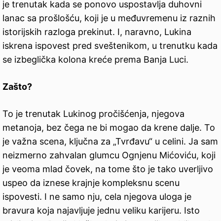
je trenutak kada se ponovo uspostavlja duhovni
lanac sa prošlošću, koji je u međuvremenu iz raznih
istorijskih razloga prekinut. I, naravno, Lukina
iskrena ispovest pred sveštenikom, u trenutku kada
se izbeglička kolona kreće prema Banja Luci.
Zašto?
To je trenutak Lukinog pročišćenja, njegova
metanoja, bez čega ne bi mogao da krene dalje. To
je važna scena, ključna za „Tvrđavu“ u celini. Ja sam
neizmerno zahvalan glumcu Ognjenu Mićoviću, koji
je veoma mlad čovek, na tome što je tako uverljivo
uspeo da iznese krajnje kompleksnu scenu
ispovesti. I ne samo nju, cela njegova uloga je
bravura koja najavljuje jednu veliku karijeru. Isto