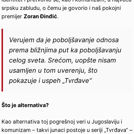
srpsku zabludu, o čemu je govorio i naš pokojni
premijer
Zoran Đinđić
.
Verujem da je poboljšavanje odnosa
prema bližnjima put ka poboljšavanju
celog sveta. Srećom, uopšte nisam
usamljen u tom uverenju, što
pokazuje i uspeh „Tvrđave“
Što je alternativa?
Kao alternativa toj pogrešnoj veri u Jugoslaviju i
komunizam – takvi junaci postoje u seriji „Tvrđava“ –