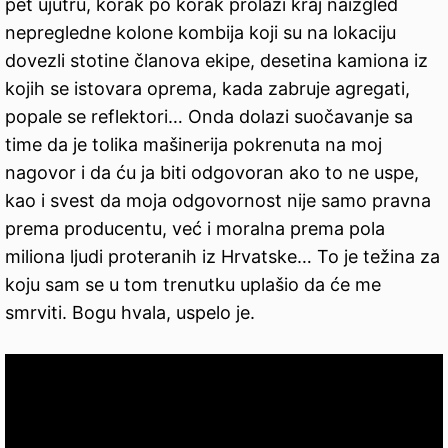
pet ujutru, korak po korak prolazi kraj naizgled
nepregledne kolone kombija koji su na lokaciju
dovezli stotine članova ekipe, desetina kamiona iz
kojih se istovara oprema, kada zabruje agregati,
popale se reflektori… Onda dolazi suočavanje sa
time da je tolika mašinerija pokrenuta na moj
nagovor i da ću ja biti odgovoran ako to ne uspe,
kao i svest da moja odgovornost nije samo pravna
prema producentu, već i moralna prema pola
miliona ljudi proteranih iz Hrvatske… To je težina za
koju sam se u tom trenutku uplašio da će me
smrviti. Bogu hvala, uspelo je.