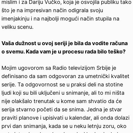
mislim i za Dariju Vučko, koja je osvojila publiku tako
što je na impresivan način odigrala svoju
imenjakinju i na najbolji mogući način stupila na
veliku scenu.
Vaša dužnost u ovoj seriji je bila da vodite računa
o svemu. Kada vam je u procesu rada bilo teško?
Mojim ugovorom sa Radio televizijom Srbije je
definisano da sam odgovoran za umetnički kvalitet
serije. Ta odgovornost se u praksi deli na stotine
ljudi koji su bili uključeni u snimanje, ali to mi ništa
nije olakšalo trenutak u kome sam shvatio da će
serija stvarno početi da se snima. Jedna je stvar
praviti planove i upisivati u kalendar, ali onda dolazi
prvi dan snimanja, kada se u neku letnju zoru, oko