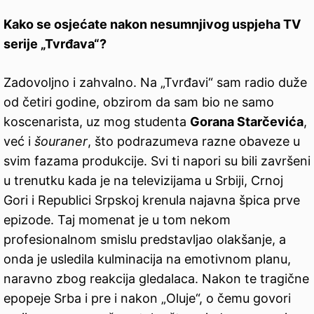
Kako se osjećate nakon nesumnjivog uspjeha TV
serije „Tvrđava“?
Zadovoljno i zahvalno. Na „Tvrđavi“ sam radio duže
od četiri godine, obzirom da sam bio ne samo
koscenarista, uz mog studenta
Gorana Starčevića
,
već i
šouraner
, što podrazumeva razne obaveze u
svim fazama produkcije. Svi ti napori su bili završeni
u trenutku kada je na televizijama u Srbiji, Crnoj
Gori i Republici Srpskoj krenula najavna špica prve
epizode. Taj momenat je u tom nekom
profesionalnom smislu predstavljao olakšanje, a
onda je usledila kulminacija na emotivnom planu,
naravno zbog reakcija gledalaca. Nakon te tragične
epopeje Srba i pre i nakon „Oluje“, o čemu govori