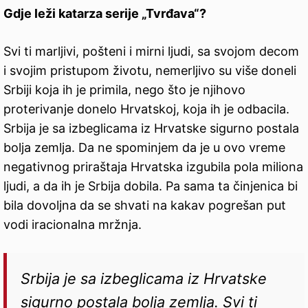
Gdje leži katarza serije „Tvrđava“?
Svi ti marljivi, pošteni i mirni ljudi, sa svojom decom
i svojim pristupom životu, nemerljivo su više doneli
Srbiji koja ih je primila, nego što je njihovo
proterivanje donelo Hrvatskoj, koja ih je odbacila.
Srbija je sa izbeglicama iz Hrvatske sigurno postala
bolja zemlja. Da ne spominjem da je u ovo vreme
negativnog priraštaja Hrvatska izgubila pola miliona
ljudi, a da ih je Srbija dobila. Pa sama ta činjenica bi
bila dovoljna da se shvati na kakav pogrešan put
vodi iracionalna mržnja.
Srbija je sa izbeglicama iz Hrvatske
sigurno postala bolja zemlja. Svi ti