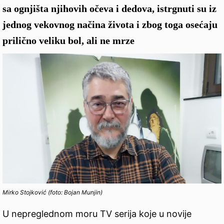
sa ognjišta njihovih očeva i dedova, istrgnuti su iz
jednog vekovnog načina života i zbog toga osećaju
prilično veliku bol, ali ne mrze
Mirko Stojković (foto: Bojan Munjin)
U nepreglednom moru TV serija koje u novije