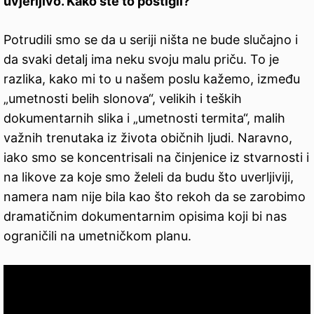
uvjerljivo. Kako ste to postigli?
Potrudili smo se da u seriji ništa ne bude slučajno i
da svaki detalj ima neku svoju malu priču. To je
razlika, kako mi to u našem poslu kažemo, između
„umetnosti belih slonova“, velikih i teških
dokumentarnih slika i „umetnosti termita“, malih
važnih trenutaka iz života običnih ljudi. Naravno,
iako smo se koncentrisali na činjenice iz stvarnosti i
na likove za koje smo želeli da budu što uverljiviji,
namera nam nije bila kao što rekoh da se zarobimo
dramatičnim dokumentarnim opisima koji bi nas
ograničili na umetničkom planu.