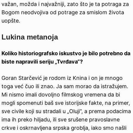
važan, možda i najvažniji, zato što je ta potraga za
Bogom neodvojiva od potrage za smislom života
uopšte.
Lukina metanoja
Koliko historiografsko iskustvo je bilo potrebno da
biste napravili seriju „Tvrđava“?
Goran Starčević je rodom iz Knina i on je mnogo
toga već čuo ili znao. Ja sam morao da istražujem.
Mi nismo imali dovoljno filmskog vremena da bi
mogli spomenuti baš sve istorijske fakte, na primer,
sve civile koji su stradali u „Oluji“, a prema podacima
ima ih preko hiljadu, ili sve srušene pravoslavne
crkve i oskrnavljena srpska groblja, iako smo našli