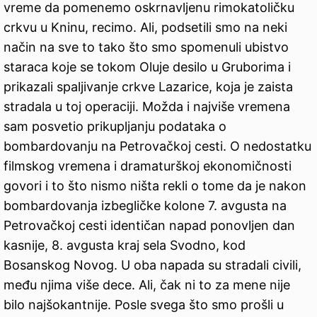
vreme da pomenemo oskrnavljenu rimokatoličku
crkvu u Kninu, recimo. Ali, podsetili smo na neki
način na sve to tako što smo spomenuli ubistvo
staraca koje se tokom Oluje desilo u Gruborima i
prikazali spaljivanje crkve Lazarice, koja je zaista
stradala u toj operaciji. Možda i najviše vremena
sam posvetio prikupljanju podataka o
bombardovanju na Petrovačkoj cesti. O nedostatku
filmskog vremena i dramaturškoj ekonomičnosti
govori i to što nismo ništa rekli o tome da je nakon
bombardovanja izbegličke kolone 7. avgusta na
Petrovačkoj cesti identičan napad ponovljen dan
kasnije, 8. avgusta kraj sela Svodno, kod
Bosanskog Novog. U oba napada su stradali civili,
među njima više dece. Ali, čak ni to za mene nije
bilo najšokantnije. Posle svega što smo prošli u