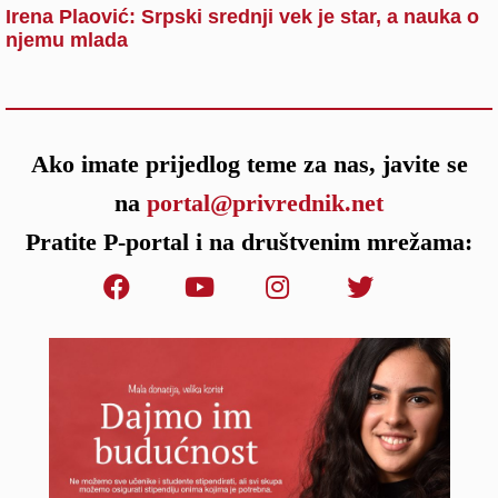
Irena Plaović: Srpski srednji vek je star, a nauka o
njemu mlada
Ako imate prijedlog teme za nas, javite se
na
portal@privrednik.net
Pratite P-portal i na društvenim mrežama: