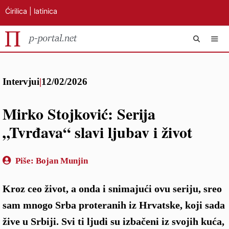
Ćirilica
|
latinica
Preskoči
IZB
na
Intervjui
|
12/02/2026
sadržaj
Mirko Stojković: Serija
„Tvrđava“ slavi ljubav i život
Piše:
Bojan Munjin
Kroz ceo život, a onda i snimajući ovu seriju, sreo
sam mnogo Srba proteranih iz Hrvatske, koji sada
žive u Srbiji. Svi ti ljudi su izbačeni iz svojih kuća,