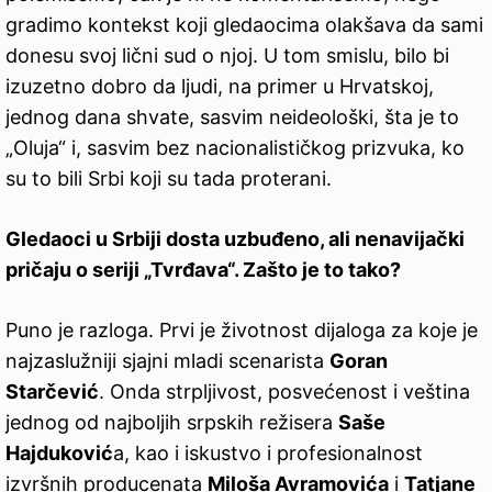
gradimo kontekst koji gledaocima olakšava da sami
donesu svoj lični sud o njoj. U tom smislu, bilo bi
izuzetno dobro da ljudi, na primer u Hrvatskoj,
jednog dana shvate, sasvim neideološki, šta je to
„Oluja“ i, sasvim bez nacionalističkog prizvuka, ko
su to bili Srbi koji su tada proterani.
Gledaoci u Srbiji dosta uzbuđeno, ali nenavijački
pričaju o seriji „Tvrđava“. Zašto je to tako?
Puno je razloga. Prvi je životnost dijaloga za koje je
najzaslužniji sjajni mladi scenarista
Goran
Starčević
. Onda strpljivost, posvećenost i veština
jednog od najboljih srpskih režisera
Saše
Hajduković
a, kao i iskustvo i profesionalnost
izvršnih producenata
Miloša Avramovića
i
Tatjane