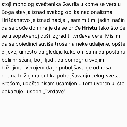
stoji monolog sveštenika Gavrila u kome se vera u
Boga stavlja iznad svakog oblika nacionalizma.
Hrišćanstvo je iznad nacije i, samim tim, jedini način
da se dođe do mira je da se priđe
Hristu
tako što će
se u sopstvenoj duši izgraditi tvrđava vere. Mislim
da se pojedinci suviše troše na neke udaljene, opšte
ciljeve, umesto da gledaju kako oni sami da postanu
bolji hrišćani, bolji ljudi, da pomognu svojim
bližnjima. Verujem da je poboljšavanje odnosa
prema bližnjima put ka poboljšavanju celog sveta.
Srećom, uopšte nisam usamljen u tom uverenju, što
pokazuje i uspeh „Tvrđave“.