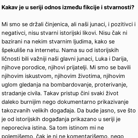
Kakav je u seriji odnos između fikcije i stvarnosti?
Mi smo se držali činjenica, ali naši junaci, i pozitivci i
negativci, nisu stvarni istorijski likovi. Nisu čak ni
bazirani na nekim stvarnim ljudima, kako se
špekuliše na internetu. Nama su od istorijskih
ličnosti bili važniji naši glavni junaci, Luka i Darija,
njihove porodice, njihovi prijatelji. Mi smo se bavili
njihovim iskustvom, njihovim životima, njihovim
uglom gledanja na bombardovanje, proterivanje,
stradanje civila. Takav pristup čini svaki život
daleko burnijim nego dokumentarno prikazivanje
takozvanih velikih događaja. Da bude jasno, sve što
je od istorijskih događanja prikazano u seriji je
neporeciva istina. Sa tom istinom mi ne
polemišemo, čak je ni ne komentarišemo, nego