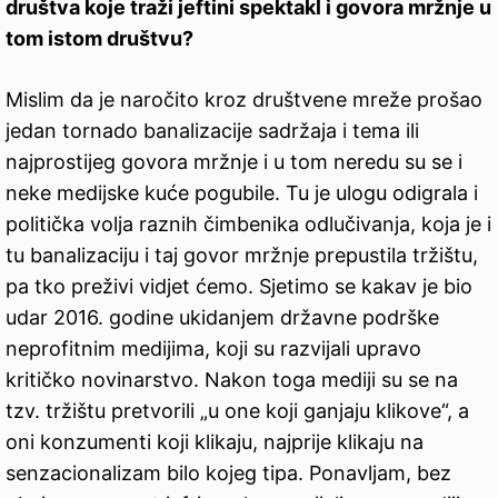
društva koje traži jeftini spektakl i govora mržnje u
tom istom društvu?
Mislim da je naročito kroz društvene mreže prošao
jedan tornado banalizacije sadržaja i tema ili
najprostijeg govora mržnje i u tom neredu su se i
neke medijske kuće pogubile. Tu je ulogu odigrala i
politička volja raznih čimbenika odlučivanja, koja je i
tu banalizaciju i taj govor mržnje prepustila tržištu,
pa tko preživi vidjet ćemo. Sjetimo se kakav je bio
udar 2016. godine ukidanjem državne podrške
neprofitnim medijima, koji su razvijali upravo
kritičko novinarstvo. Nakon toga mediji su se na
tzv. tržištu pretvorili „u one koji ganjaju klikove“, a
oni konzumenti koji klikaju, najprije klikaju na
senzacionalizam bilo kojeg tipa. Ponavljam, bez