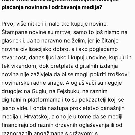
plaćanja novinara i održavanja medija?
Prvo, više nitko ili malo tko kupuje novine.
Štampane novine su mrtve, samo to još nismo na
glas rekli. Ja to naravno ne želim, jer je čitanje
novina civilizacijsko dobro, ali ako pogledamo
stvarnost, danas ljudi ako i kupuju novine, kupuju ih
tek vikendom, dok pretplata digitalnih izdanja
novina nije zaživjela da bi se mogli pokriti troškovi
novinarske radne snage. A oglašivači su negdje
drugdje: na Guglu, na Fejsbuku, na raznim
digitalnim platformama i to su pokazatelji koji se
jasno vide. I onda nastupa prokletstvo današnjih
medija u Hrvatskoj, a ono je u tome da se mediji
financiraju od raznih državnih oglašavanja ili od
raznoraznih angažmana s državom: s