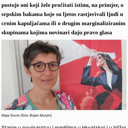
postoje oni koji žele pročitati istinu, na primjer, o
srpskim bakama koje su ljetos rastjerivali ljudi u
crnim kapuljačama ili o drugim marginaliziranim
skupinama kojima novinari daju pravo glasa
Maja Sever (foto: Bojan Munjin)
Stanje u novinarstvu i medijima u Hrvatskoj i u bližoj