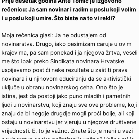
Prije desetak godina Ante Tomić je izgovorio
rečenicu: Ja sam novinar i radim u poslu koji volim
i u poslu koji umire. Što biste na to vi rekli?
Moja rečenica glasi: Ja ne odustajem od
novinarstva. Drugo, iako pesimizam caruje u ovim
krajevima, pa sam ponekad i ja njegova žrtva, veseli
me što ipak preko Sindikata novinara Hrvatske
uspijevamo postići neke rezultate u zaštiti prava
novinara i u njihovom educiranju da se aktivistički
uključe u obranu novinarskog ceha. Ono što je
istina, jest da postoji jako puno mladih i pametnih
ljudi u novinarstvu, koji znaju sve ove probleme, koji
znaju da bi negdje drugdje mogli proći bolje, ali koji
ostaju u novinarstvu jer vjeruju u njegove društvene
vrijednosti. E, to je važno. Znate što je meni u vezi