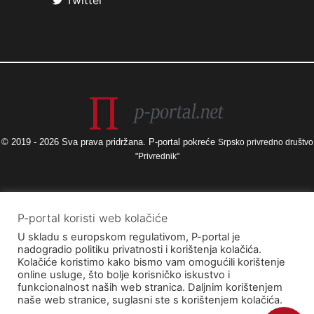
Twitter
© 2019 - 2026 Sva prava pridržana. P-portal pokreće
Srpsko privredno društvo
"Privrednik"
Izneseni stavovi i mišljenja samo su autorova i ne odražavaju nužno
P-portal koristi web kolačiće
službena stajališta Europske unije ili Europske komisije, kao ni stajališta
U skladu s europskom regulativom, P-portal je
Agencije za elektroničke medije ni Ministarstva kulture i medija. Europska
nadogradio politiku privatnosti i korištenja kolačića.
unija i Europska komisija, kao ni Agencija za elektroničke medije ni
Kolačiće koristimo kako bismo vam omogućili korištenje
Ministarstvo kulture i medija ne mogu se smatrati odgovornima za njih.
online usluge, što bolje korisničko iskustvo i
funkcionalnost naših web stranica. Daljnim korištenjem
naše web stranice, suglasni ste s korištenjem kolačića.