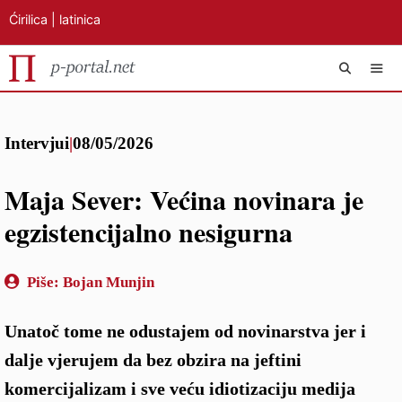
Ćirilica
|
latinica
Preskoči
IZB
na
Intervjui
|
08/05/2026
sadržaj
Maja Sever: Većina novinara je
egzistencijalno nesigurna
Piše:
Bojan Munjin
Unatoč tome ne odustajem od novinarstva jer i
dalje vjerujem da bez obzira na jeftini
komercijalizam i sve veću idiotizaciju medija