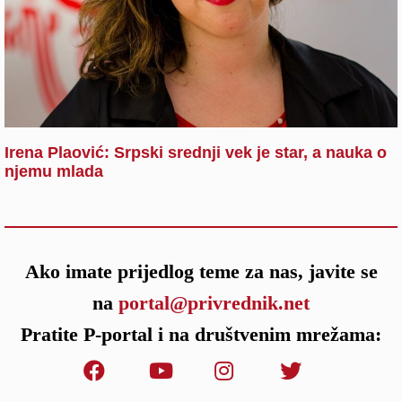
Irena Plaović: Srpski srednji vek je star, a nauka o
njemu mlada
Ako imate prijedlog teme za nas, javite se
na
portal@privrednik.net
Pratite P-portal i na društvenim mrežama: