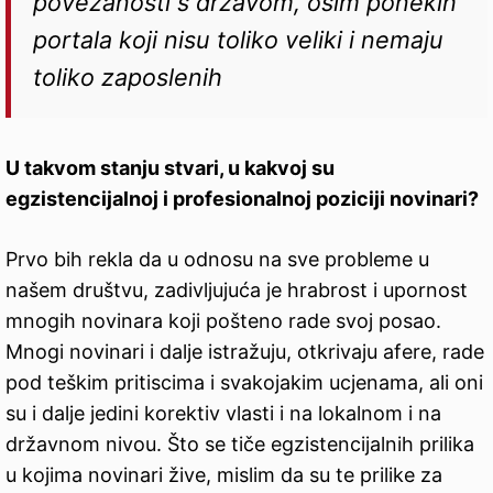
povezanosti s državom, osim ponekih
portala koji nisu toliko veliki i nemaju
toliko zaposlenih
U takvom stanju stvari, u kakvoj su
egzistencijalnoj i profesionalnoj poziciji novinari?
Prvo bih rekla da u odnosu na sve probleme u
našem društvu, zadivljujuća je hrabrost i upornost
mnogih novinara koji pošteno rade svoj posao.
Mnogi novinari i dalje istražuju, otkrivaju afere, rade
pod teškim pritiscima i svakojakim ucjenama, ali oni
su i dalje jedini korektiv vlasti i na lokalnom i na
državnom nivou. Što se tiče egzistencijalnih prilika
u kojima novinari žive, mislim da su te prilike za