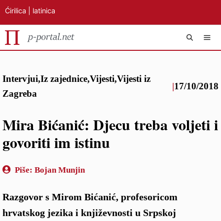
Ćirilica
|
latinica
Preskoči
IZB
na
Intervjui
,
Iz zajednice
,
Vijesti
,
Vijesti iz
sadržaj
|
17/10/2018
Zagreba
Mira Bićanić: Djecu treba voljeti i
govoriti im istinu
Piše:
Bojan Munjin
Razgovor s Mirom Bićanić, profesoricom
hrvatskog jezika i književnosti u Srpskoj