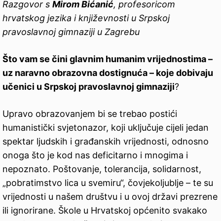
Razgovor s
Mirom Bićanić
, profesoricom
hrvatskog jezika i književnosti u Srpskoj
pravoslavnoj gimnaziji u Zagrebu
Što vam se čini glavnim humanim vrijednostima –
uz naravno obrazovna dostignuća – koje dobivaju
učenici u Srpskoj pravoslavnoj gimnaziji
?
Upravo obrazovanjem bi se trebao postići
humanistički svjetonazor, koji uključuje cijeli jedan
spektar ljudskih i građanskih vrijednosti, odnosno
onoga što je kod nas deficitarno i mnogima i
nepoznato. Poštovanje, tolerancija, solidarnost,
„pobratimstvo lica u svemiru“, čovjekoljublje – te su
vrijednosti u našem društvu i u ovoj državi prezrene
ili ignorirane. Škole u Hrvatskoj općenito svakako