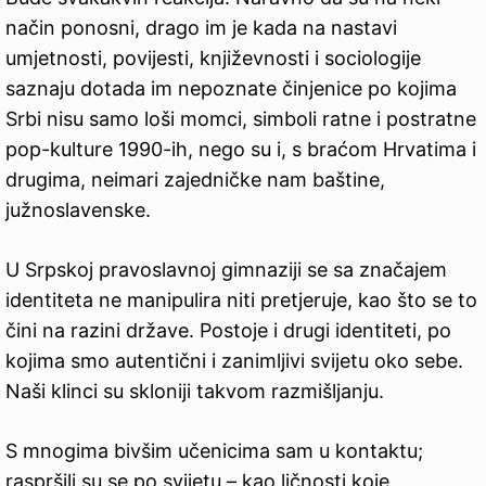
način ponosni, drago im je kada na nastavi
umjetnosti, povijesti, književnosti i sociologije
saznaju dotada im nepoznate činjenice po kojima
Srbi nisu samo loši momci, simboli ratne i postratne
pop-kulture 1990-ih, nego su i, s braćom Hrvatima i
drugima, neimari zajedničke nam baštine,
južnoslavenske.
U Srpskoj pravoslavnoj gimnaziji se sa značajem
identiteta ne manipulira niti pretjeruje, kao što se to
čini na razini države. Postoje i drugi identiteti, po
kojima smo autentični i zanimljivi svijetu oko sebe.
Naši klinci su skloniji takvom razmišljanju.
S mnogima bivšim učenicima sam u kontaktu;
raspršili su se po svijetu – kao ličnosti koje