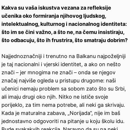
Kakva su vaša iskustva vezana za refleksije
učenika oko formiranja njihovog ljudskog,
intelektualnog, kulturnog i nacionalnog identiteta:
što im se čini važno, a što ne, na čemu insistiraju,
što odbacuju, što ih frustrira, što smatraju dobrim?
Najjednoznačniji i trenutno na Balkanu najpoželjniji
je taj nacionalni i vjerski identitet, a ako on nešto
znači – jer mnogima ne znači – onda se njegov
značaj najviše ogleda u pristupu drugome: naši
učenici nemaju problem sa sobom zato što su Srbi,
ali imaju drugi oko njih. Nitko ne ističe svoje
porijeklo, za tim nema potrebe, ali neki ga skrivaju.
Kada je maturalna zabava, „Norijada“, nije im baš
jednostavno odgovoriti na pitanje u koju školu idu.
Bude svakakvih reakcija. Naravno da su na neki