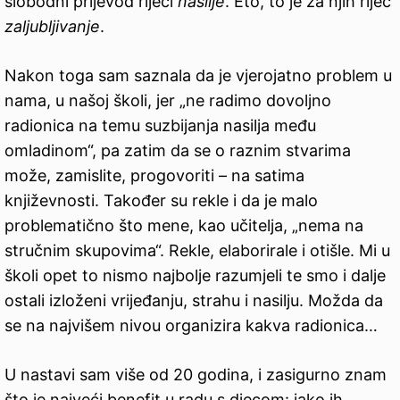
slobodni prijevod riječi
nasilje
. Eto, to je za njih riječ
zaljubljivanje
.
Nakon toga sam saznala da je vjerojatno problem u
nama, u našoj školi, jer „ne radimo dovoljno
radionica na temu suzbijanja nasilja među
omladinom“, pa zatim da se o raznim stvarima
može, zamislite, progovoriti – na satima
književnosti. Također su rekle i da je malo
problematično što mene, kao učitelja, „nema na
stručnim skupovima“. Rekle, elaborirale i otišle. Mi u
školi opet to nismo najbolje razumjeli te smo i dalje
ostali izloženi vrijeđanju, strahu i nasilju. Možda da
se na najvišem nivou organizira kakva radionica…
U nastavi sam više od 20 godina, i zasigurno znam
što je najveći benefit u radu s djecom: jako ih