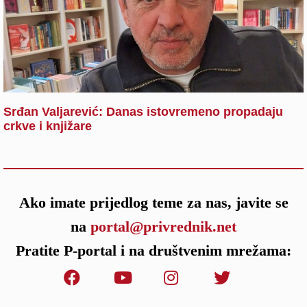
Srđan Valjarević: Danas istovremeno propadaju
crkve i knjižare
Ako imate prijedlog teme za nas, javite se
na
portal@privrednik.net
Pratite P-portal i na društvenim mrežama: