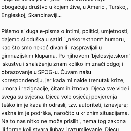
obogaćuju društvo u kojem žive, u Americi, Turskoj,
Engleskoj, Skandinaviji…
Pišemo si duga e-pisma o intimi, politici, umjetnosti,
dajemo si oduška u satiri i „nekorektnom“ humoru,
kao što smo nekoć divanili i raspravljali u
gimnazijskim klupama. Po njihovom ‘bjelosvjetskom’
iskustvu i snalaženju znam koliko im znači odgoj i
obrazovanje u SPOG-u. Čuvam našu
korespondenciju, jer kada mi naiđe trenutak krize,
umora i rezignacije, čitam ih iznova. Djeca sve vide i
svega su svjesna. Djeca vole osjećaj povjerenja i
teško im je kada ih odrasli, tzv. autoriteti, iznevjere;
važna im je podrška, naročito u kriznim situacijama.
Na to nas nitko ne može prisiliti, nema tog zakona
ili forme koji stvara ljubav i razumijevanje. Djecu