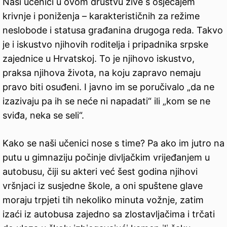
Naši učenici u ovom društvu žive s osjećajem
krivnje i poniženja – karakterističnih za režime
neslobode i statusa građanina drugoga reda. Takvo
je i iskustvo njihovih roditelja i pripadnika srpske
zajednice u Hrvatskoj. To je njihovo iskustvo,
praksa njihova života, na koju zapravo nemaju
pravo biti osuđeni. I javno im se poručivalo „da ne
izazivaju pa ih se neće ni napadati“ ili „kom se ne
sviđa, neka se seli“.
Kako se naši učenici nose s time? Pa ako im jutro na
putu u gimnaziju počinje divljačkim vrijeđanjem u
autobusu, čiji su akteri već šest godina njihovi
vršnjaci iz susjedne škole, a oni spuštene glave
moraju trpjeti tih nekoliko minuta vožnje, zatim
izaći iz autobusa zajedno sa zlostavljačima i trčati