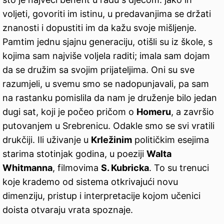
voljeti, govoriti im istinu, u predavanjima se držati
znanosti i dopustiti im da kažu svoje mišljenje.
Pamtim jednu sjajnu generaciju, otišli su iz škole, s
kojima sam najviše voljela raditi; imala sam dojam
da se družim sa svojim prijateljima. Oni su sve
razumjeli, u svemu smo se nadopunjavali, pa sam
na rastanku pomislila da nam je druženje bilo jedan
dugi sat, koji je počeo pričom o
Homeru
, a završio
putovanjem u Srebrenicu. Odakle smo se svi vratili
drukčiji. Ili uživanje u
Krležinim
političkim esejima
starima stotinjak godina, u poeziji
Walta
Whitmanna
, filmovima
S. Kubricka
. To su trenuci
koje krademo od sistema otkrivajući novu
dimenziju, pristup i interpretacije kojom učenici
doista otvaraju vrata spoznaje.