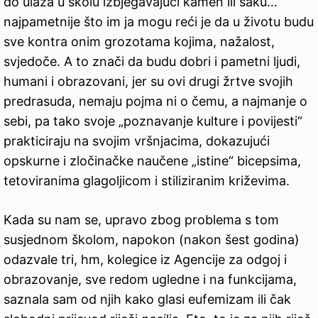
do ulaza u školu izbjegavajući kamen ili šaku…
najpametnije što im ja mogu reći je da u životu budu
sve kontra onim grozotama kojima, nažalost,
svjedoče. A to znači da budu dobri i pametni ljudi,
humani i obrazovani, jer su ovi drugi žrtve svojih
predrasuda, nemaju pojma ni o čemu, a najmanje o
sebi, pa tako svoje „poznavanje kulture i povijesti“
prakticiraju na svojim vršnjacima, dokazujući
opskurne i zločinačke naučene „istine“ bicepsima,
tetoviranima glagoljicom i stiliziranim križevima.
Kada su nam se, upravo zbog problema s tom
susjednom školom, napokon (nakon šest godina)
odazvale tri, hm, kolegice iz Agencije za odgoj i
obrazovanje, sve redom ugledne i na funkcijama,
saznala sam od njih kako glasi eufemizam ili čak