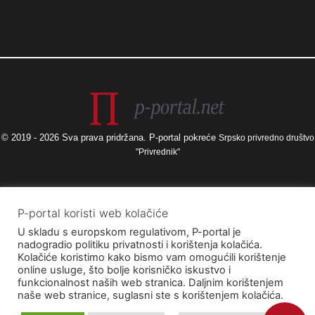
© 2019 - 2026 Sva prava pridržana. P-portal pokreće
Srpsko privredno društvo
"Privrednik"
Izneseni stavovi i mišljenja samo su autorova i ne odražavaju nužno
P-portal koristi web kolačiće
službena stajališta Europske unije ili Europske komisije, kao ni stajališta
U skladu s europskom regulativom, P-portal je
Agencije za elektroničke medije ni Ministarstva kulture i medija. Europska
nadogradio politiku privatnosti i korištenja kolačića.
unija i Europska komisija, kao ni Agencija za elektroničke medije ni
Kolačiće koristimo kako bismo vam omogućili korištenje
Ministarstvo kulture i medija ne mogu se smatrati odgovornima za njih.
online usluge, što bolje korisničko iskustvo i
funkcionalnost naših web stranica. Daljnim korištenjem
naše web stranice, suglasni ste s korištenjem kolačića.