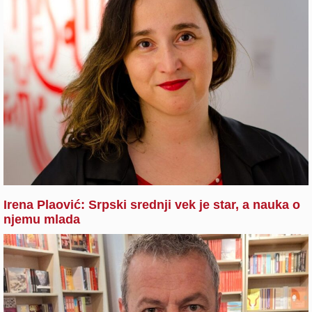
Irena Plaović: Srpski srednji vek je star, a nauka o
njemu mlada