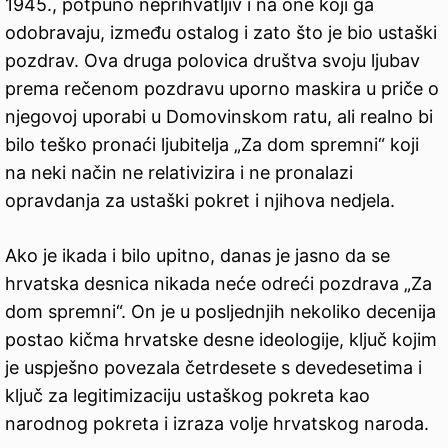
1945., potpuno neprihvatljiv i na one koji ga
odobravaju, između ostalog i zato što je bio ustaški
pozdrav. Ova druga polovica društva svoju ljubav
prema rečenom pozdravu uporno maskira u priče o
njegovoj uporabi u Domovinskom ratu, ali realno bi
bilo teško pronaći ljubitelja „Za dom spremni“ koji
na neki način ne relativizira i ne pronalazi
opravdanja za ustaški pokret i njihova nedjela.
Ako je ikada i bilo upitno, danas je jasno da se
hrvatska desnica nikada neće odreći pozdrava „Za
dom spremni“. On je u posljednjih nekoliko decenija
postao kičma hrvatske desne ideologije, ključ kojim
je uspješno povezala četrdesete s devedesetima i
ključ za legitimizaciju ustaškog pokreta kao
narodnog pokreta i izraza volje hrvatskog naroda.