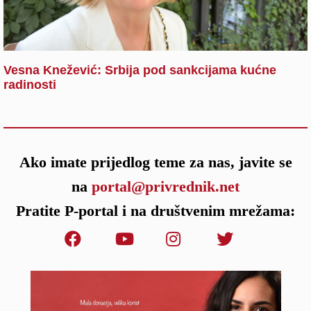
Vesna Knežević: Srbija pod sankcijama kućne
radinosti
Ako imate prijedlog teme za nas, javite se
na
portal@privrednik.net
Pratite P-portal i na društvenim mrežama: