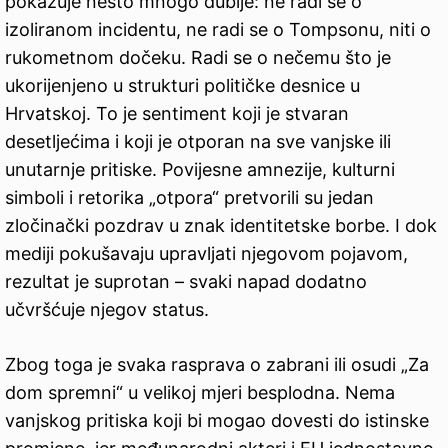
pokazuje nešto mnogo dublje: ne radi se o
izoliranom incidentu, ne radi se o Tompsonu, niti o
rukometnom dočeku. Radi se o nečemu što je
ukorijenjeno u strukturi političke desnice u
Hrvatskoj. To je sentiment koji je stvaran
desetljećima i koji je otporan na sve vanjske ili
unutarnje pritiske. Povijesne amnezije, kulturni
simboli i retorika „otpora“ pretvorili su jedan
zločinački pozdrav u znak identitetske borbe. I dok
mediji pokušavaju upravljati njegovom pojavom,
rezultat je suprotan – svaki napad dodatno
učvršćuje njegov status.
Zbog toga je svaka rasprava o zabrani ili osudi „Za
dom spremni“ u velikoj mjeri besplodna. Nema
vanjskog pritiska koji bi mogao dovesti do istinske