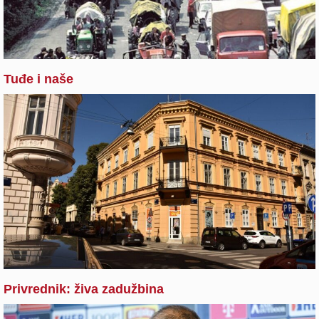
Tuđe i naše
Privrednik: živa zadužbina