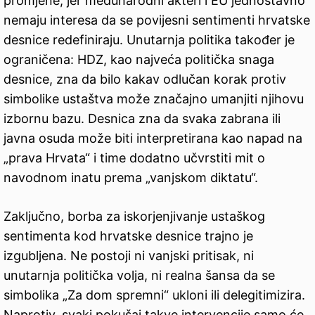
promjene, jer međunarodni akteri i EU jednostavno
nemaju interesa da se povijesni sentimenti hrvatske
desnice redefiniraju. Unutarnja politika također je
ograničena: HDZ, kao najveća politička snaga
desnice, zna da bilo kakav odlučan korak protiv
simbolike ustaštva može značajno umanjiti njihovu
izbornu bazu. Desnica zna da svaka zabrana ili
javna osuda može biti interpretirana kao napad na
„prava Hrvata“ i time dodatno učvrstiti mit o
navodnom inatu prema „vanjskom diktatu“.
Zaključno, borba za iskorjenjivanje ustaškog
sentimenta kod hrvatske desnice trajno je
izgubljena. Ne postoji ni vanjski pritisak, ni
unutarnja politička volja, ni realna šansa da se
simbolika „Za dom spremni“ ukloni ili delegitimizira.
Naprotiv, svaki pokušaj takve intervencije samo će