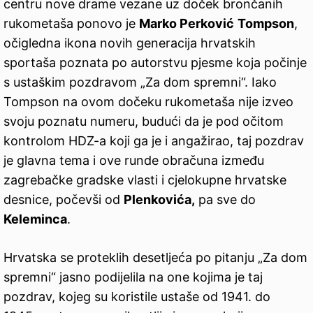
centru nove drame vezane uz doček brončanih
rukometaša ponovo je
Marko Perković
Tompson
,
očigledna ikona novih generacija hrvatskih
sportaša poznata po autorstvu pjesme koja počinje
s ustaškim pozdravom „Za dom spremni“. Iako
Tompson na ovom dočeku rukometaša nije izveo
svoju poznatu numeru, budući da je pod očitom
kontrolom HDZ-a koji ga je i angažirao, taj pozdrav
je glavna tema i ove runde obračuna između
zagrebačke gradske vlasti i cjelokupne hrvatske
desnice, počevši od
Plenkovića,
pa sve do
Keleminca
.
Hrvatska se proteklih desetljeća po pitanju „Za dom
spremni“ jasno podijelila na one kojima je taj
pozdrav, kojeg su koristile ustaše od 1941. do