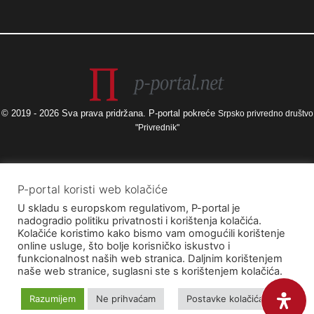
© 2019 - 2026 Sva prava pridržana. P-portal pokreće
Srpsko privredno društvo
"Privrednik"
Izneseni stavovi i mišljenja samo su autorova i ne odražavaju nužno
P-portal koristi web kolačiće
službena stajališta Europske unije ili Europske komisije, kao ni stajališta
U skladu s europskom regulativom, P-portal je
Agencije za elektroničke medije ni Ministarstva kulture i medija. Europska
nadogradio politiku privatnosti i korištenja kolačića.
unija i Europska komisija, kao ni Agencija za elektroničke medije ni
Kolačiće koristimo kako bismo vam omogućili korištenje
Ministarstvo kulture i medija ne mogu se smatrati odgovornima za njih.
online usluge, što bolje korisničko iskustvo i
funkcionalnost naših web stranica. Daljnim korištenjem
naše web stranice, suglasni ste s korištenjem kolačića.
Razumijem
Ne prihvaćam
Postavke kolačića