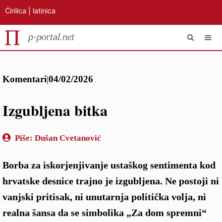
Ćirilica
|
latinica
Preskoči
IZB
na
Komentari
|
04/02/2026
sadržaj
Izgubljena bitka
Piše:
Dušan Cvetanović
Borba za iskorjenjivanje ustaškog sentimenta kod
hrvatske desnice trajno je izgubljena. Ne postoji ni
vanjski pritisak, ni unutarnja politička volja, ni
realna šansa da se simbolika „Za dom spremni“