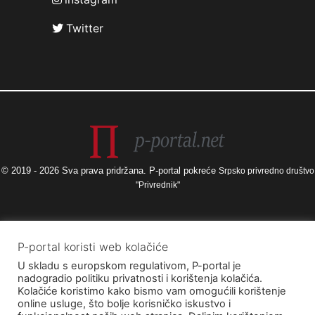
Twitter
© 2019 - 2026 Sva prava pridržana. P-portal pokreće
Srpsko privredno društvo
"Privrednik"
Izneseni stavovi i mišljenja samo su autorova i ne odražavaju nužno
P-portal koristi web kolačiće
službena stajališta Europske unije ili Europske komisije, kao ni stajališta
U skladu s europskom regulativom, P-portal je
Agencije za elektroničke medije ni Ministarstva kulture i medija. Europska
nadogradio politiku privatnosti i korištenja kolačića.
unija i Europska komisija, kao ni Agencija za elektroničke medije ni
Kolačiće koristimo kako bismo vam omogućili korištenje
Ministarstvo kulture i medija ne mogu se smatrati odgovornima za njih.
online usluge, što bolje korisničko iskustvo i