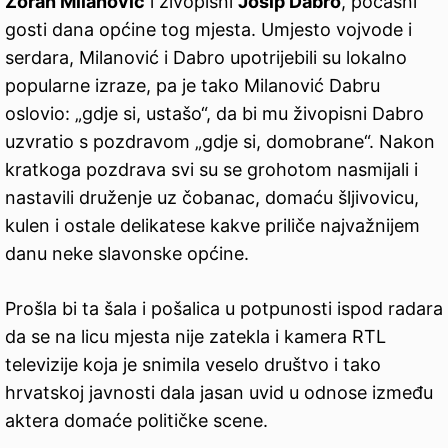
Zoran Milanović
i živopisni
Josip Dabro
, počasni
gosti dana općine tog mjesta. Umjesto vojvode i
serdara, Milanović i Dabro upotrijebili su lokalno
popularne izraze, pa je tako Milanović Dabru
oslovio: „gdje si, ustašo“, da bi mu živopisni Dabro
uzvratio s pozdravom „gdje si, domobrane“. Nakon
kratkoga pozdrava svi su se grohotom nasmijali i
nastavili druženje uz čobanac, domaću šljivovicu,
kulen i ostale delikatese kakve priliče najvažnijem
danu neke slavonske općine.
Prošla bi ta šala i pošalica u potpunosti ispod radara
da se na licu mjesta nije zatekla i kamera RTL
televizije koja je snimila veselo društvo i tako
hrvatskoj javnosti dala jasan uvid u odnose između
aktera domaće političke scene.