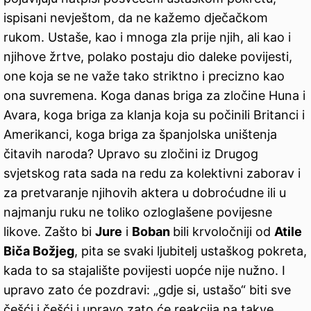
ispisani nevještom, da ne kažemo dječačkom
rukom. Ustaše, kao i mnoga zla prije njih, ali kao i
njihove žrtve, polako postaju dio daleke povijesti,
one koja se ne važe tako striktno i precizno kao
ona suvremena. Koga danas briga za zločine Huna i
Avara, koga briga za klanja koja su počinili Britanci i
Amerikanci, koga briga za španjolska uništenja
čitavih naroda? Upravo su zločini iz Drugog
svjetskog rata sada na redu za kolektivni zaborav i
za pretvaranje njihovih aktera u dobroćudne ili u
najmanju ruku ne toliko ozloglašene povijesne
likove. Zašto bi
Jure
i
Boban
bili krvoločniji od
Atile
Biča Božjeg
, pita se svaki ljubitelj ustaškog pokreta,
kada to sa stajalište povijesti uopće nije nužno. I
upravo zato će pozdravi: „gdje si, ustašo“ biti sve
češći i češći i upravo zato će reakcija na takve