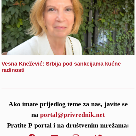
Vesna Knežević: Srbija pod sankcijama kućne
radinosti
Ako imate prijedlog teme za nas, javite se
na
portal@privrednik.net
Pratite P-portal i na društvenim mrežama: