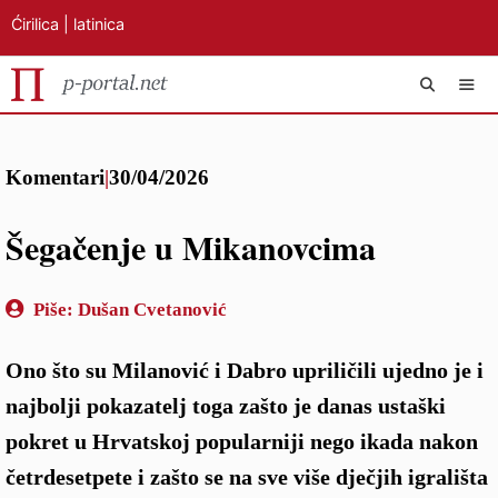
Ćirilica
|
latinica
Preskoči
IZB
na
Komentari
|
30/04/2026
sadržaj
Šegačenje u Mikanovcima
Piše:
Dušan Cvetanović
Ono što su Milanović i Dabro upriličili ujedno je i
najbolji pokazatelj toga zašto je danas ustaški
pokret u Hrvatskoj popularniji nego ikada nakon
četrdesetpete i zašto se na sve više dječjih igrališta