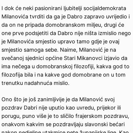
I dok će neki pasionirani ljubitelji socijaldemokrata
Milanovića tvrditi da ga je Dabro zapravo uvrijedio i
da on ne pripada domobranskom miljeu, drugi će
one prve podsjetiti da Dabro nije ništa izmislio nego
je Milanovića smjestio upravo tamo gdje je ovaj
smjestio samoga sebe. Naime, Milanović je na
svečanoj sjednici općine Stari Mikanovci izjavio da
ima nečega u domobranskoj filozofiji, kakva god to
filozofija bila i na kakve god domobrane on u tom
trenutku nadahnuća mislio.
Ono što je još zanimljivije je da Milanović svoj
pozdrav Dabri nije uputio kao uvredu, prijekor ili
porugu, puno više je to sličilo frajerskom pozdravu,
onakvom kakvim se pozdravljaju slavonski bećari
nakon nedjeljne utakmice pete županijske lige. Kao