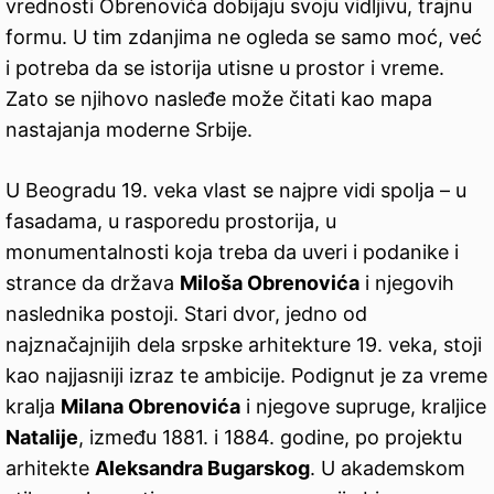
vrednosti Obrenovića dobijaju svoju vidljivu, trajnu
formu. U tim zdanjima ne ogleda se samo moć, već
i potreba da se istorija utisne u prostor i vreme.
Zato se njihovo nasleđe može čitati kao mapa
nastajanja moderne Srbije.
U Beogradu 19. veka vlast se najpre vidi spolja – u
fasadama, u rasporedu prostorija, u
monumentalnosti koja treba da uveri i podanike i
strance da država
Miloša Obrenovića
i njegovih
naslednika postoji. Stari dvor, jedno od
najznačajnijih dela srpske arhitekture 19. veka, stoji
kao najjasniji izraz te ambicije. Podignut je za vreme
kralja
Milana Obrenovića
i njegove supruge, kraljice
Natalije
, između 1881. i 1884. godine, po projektu
arhitekte
Aleksandra Bugarskog
. U akademskom