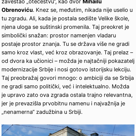
zaveštao „otečestvu“, kao dvor
Mihailu
Obrenoviću
. Knez se, međutim, nikada nije uselio u
tu zgradu. Ali, kada je postala sedište Velike škole,
njena uloga se suštinski promenila. Taj preokret je
simbolički snažan: prostor namenjen vladaru
postaje prostor znanja. Tu se država više ne gradi
samo kroz vlast, već kroz obrazovanje. Taj prelaz –
od dvora ka učionici – možda je najtačniji pokazatelj
modernizacije Srbije i nosi gotovo istorijsku lekciju.
Taj preobražaj govori mnogo: o ambiciji da se Srbija
ne gradi samo politički, već i intelektualno. Možda
je upravo zato ova zgrada ostala trajno relevantna,
jer je prevazišla prvobitnu namenu i najvažnija je
„nenamerna“ zadužbina u Srbiji.