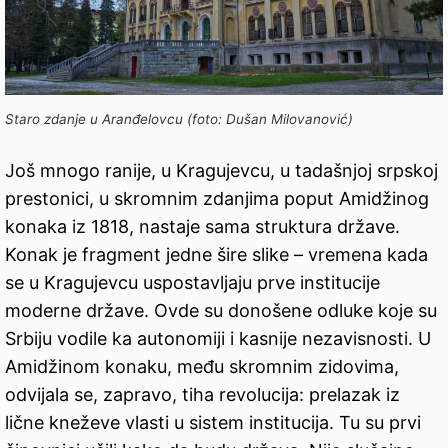
Staro zdanje u Aranđelovcu (foto: Dušan Milovanović)
Još mnogo ranije, u Kragujevcu, u tadašnjoj srpskoj
prestonici, u skromnim zdanjima poput Amidžinog
konaka iz 1818, nastaje sama struktura države.
Konak je fragment jedne šire slike – vremena kada
se u Kragujevcu uspostavljaju prve institucije
moderne države. Ovde su donošene odluke koje su
Srbiju vodile ka autonomiji i kasnije nezavisnosti. U
Amidžinom konaku, među skromnim zidovima,
odvijala se, zapravo, tiha revolucija: prelazak iz
lične kneževe vlasti u sistem institucija. Tu su prvi