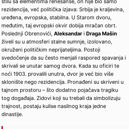
stilu sa elementima renesanse, on nije bio samo
rezidencija, već politička izjava: Srbija je kraljevina,
uređena, evropska, stabilna. U Starom dvoru,
međutim, taj evropski okvir dobija mračan obrt.
Poslednji Obrenovići,
Aleksandar
i
Draga Mašin
živeli su u atmosferi stalne sumnje, izolovano,
okruženi političkim neprijateljima. Postoji
svedočenje da su često menjali raspored spavanja i
skrivali se unutar samog dvora. Kada su oficiri te
noći 1903. provalili unutra, dvor je već bio više
sklonište nego rezidencija. Pronađeni su skriveni u
tajnom prostoru – što dodatno pojačava tragiku
tog događaja. Zidovi koji su trebali da simbolizuju
trajnost, postaju kulise nasilnog kraja jedne
dinastije.