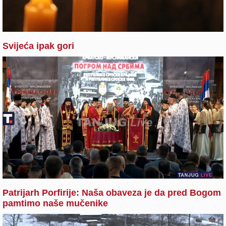
Svijeća ipak gori
Patrijarh Porfirije: Naša obaveza je da pred Bogom
pamtimo naše mučenike