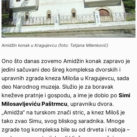
Amidžin konak u Kragujevcu (foto: Tatjana Milenković)
Ono što danas zovemo Amidžin konak zapravo je
jedini sačuvani deo šireg kompleksa dvorskih i
upravnih zgrada kneza Miloša u Kragujevcu, sada
deo Narodnog muzeja. Služio je za boravak
kneževe pratnje i gospodu, a ime je dobio po
Simi
Milosavljeviću Paštrmcu
, upravniku dvora.
„Amidža“ na turskom znači stric, a knez Miloš je
tako zvao Simu, svog bliskog saradnika. Mnoge
zgrade tog kompleksa bile su od drveta i naboja –