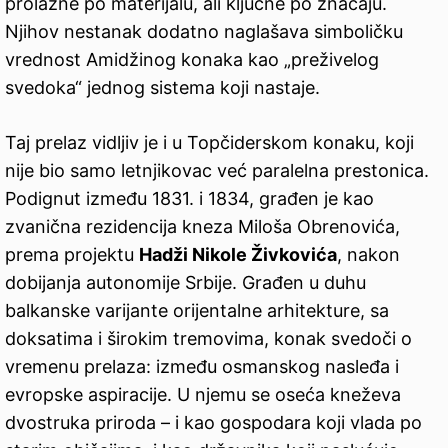
prolazne po materijalu, ali ključne po značaju.
Njihov nestanak dodatno naglašava simboličku
vrednost Amidžinog konaka kao „preživelog
svedoka“ jednog sistema koji nastaje.
Taj prelaz vidljiv je i u Topčiderskom konaku, koji
nije bio samo letnjikovac već paralelna prestonica.
Podignut između 1831. i 1834, građen je kao
zvanična rezidencija kneza Miloša Obrenovića,
prema projektu
Hadži Nikole Živkovića
, nakon
dobijanja autonomije Srbije. Građen u duhu
balkanske varijante orijentalne arhitekture, sa
doksatima i širokim tremovima, konak svedoči o
vremenu prelaza: između osmanskog nasleđa i
evropske aspiracije. U njemu se oseća kneževa
dvostruka priroda – i kao gospodara koji vlada po