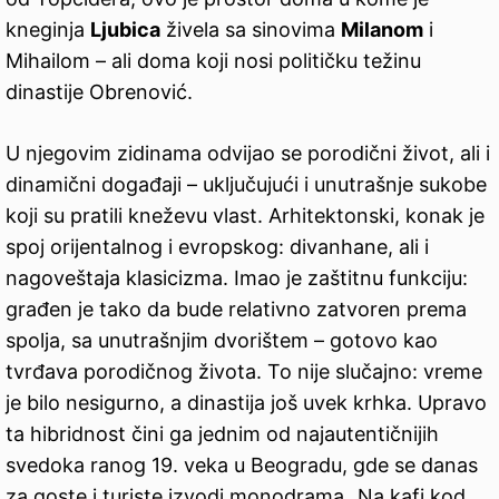
kneginja
Ljubica
živela sa sinovima
Milanom
i
Mihailom – ali doma koji nosi političku težinu
dinastije Obrenović.
U njegovim zidinama odvijao se porodični život, ali i
dinamični događaji – uključujući i unutrašnje sukobe
koji su pratili kneževu vlast. Arhitektonski, konak je
spoj orijentalnog i evropskog: divanhane, ali i
nagoveštaja klasicizma. Imao je zaštitnu funkciju:
građen je tako da bude relativno zatvoren prema
spolja, sa unutrašnjim dvorištem – gotovo kao
tvrđava porodičnog života. To nije slučajno: vreme
je bilo nesigurno, a dinastija još uvek krhka. Upravo
ta hibridnost čini ga jednim od najautentičnijih
svedoka ranog 19. veka u Beogradu, gde se danas
za goste i turiste izvodi monodrama „Na kafi kod