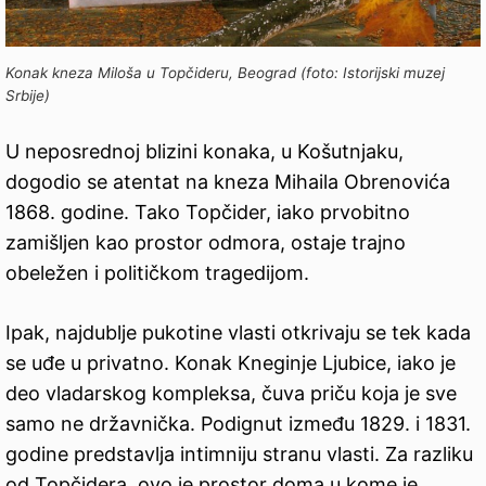
Konak kneza Miloša u Topčideru, Beograd (foto: Istorijski muzej
Srbije)
U neposrednoj blizini konaka, u Košutnjaku,
dogodio se atentat na kneza Mihaila Obrenovića
1868. godine. Tako Topčider, iako prvobitno
zamišljen kao prostor odmora, ostaje trajno
obeležen i političkom tragedijom.
Ipak, najdublje pukotine vlasti otkrivaju se tek kada
se uđe u privatno. Konak Kneginje Ljubice, iako je
deo vladarskog kompleksa, čuva priču koja je sve
samo ne državnička. Podignut između 1829. i 1831.
godine predstavlja intimniju stranu vlasti. Za razliku
od Topčidera, ovo je prostor doma u kome je