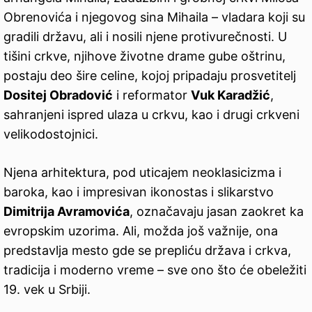
Obrenovića i njegovog sina Mihaila – vladara koji su
gradili državu, ali i nosili njene protivurečnosti. U
tišini crkve, njihove životne drame gube oštrinu,
postaju deo šire celine, kojoj pripadaju prosvetitelj
Dositej Obradović
i reformator
Vuk Karadžić
,
sahranjeni ispred ulaza u crkvu, kao i drugi crkveni
velikodostojnici.
Njena arhitektura, pod uticajem neoklasicizma i
baroka, kao i impresivan ikonostas i slikarstvo
Dimitrija Avramovića
, označavaju jasan zaokret ka
evropskim uzorima. Ali, možda još važnije, ona
predstavlja mesto gde se prepliću država i crkva,
tradicija i moderno vreme – sve ono što će obeležiti
19. vek u Srbiji.