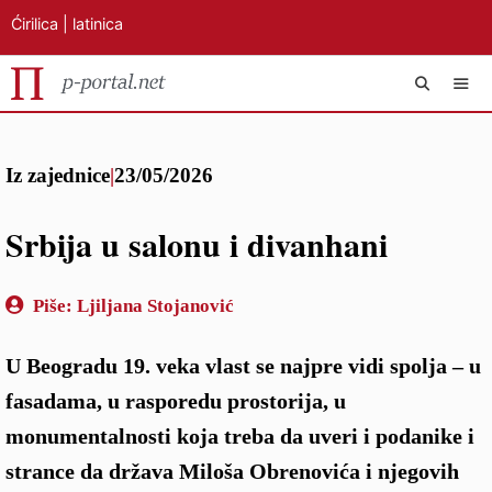
Ćirilica
|
latinica
Preskoči
IZB
na
Iz zajednice
|
23/05/2026
sadržaj
Srbija u salonu i divanhani
Piše:
Ljiljana Stojanović
U Beogradu 19. veka vlast se najpre vidi spolja – u
fasadama, u rasporedu prostorija, u
monumentalnosti koja treba da uveri i podanike i
strance da država Miloša Obrenovića i njegovih