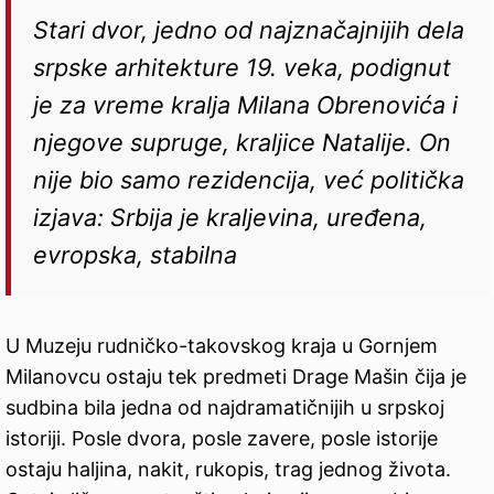
Stari dvor, jedno od najznačajnijih dela
srpske arhitekture 19. veka, podignut
je za vreme kralja Milana Obrenovića i
njegove supruge, kraljice Natalije. On
nije bio samo rezidencija, već politička
izjava: Srbija je kraljevina, uređena,
evropska, stabilna
U Muzeju rudničko-takovskog kraja u Gornjem
Milanovcu ostaju tek predmeti Drage Mašin čija je
sudbina bila jedna od najdramatičnijih u srpskoj
istoriji. Posle dvora, posle zavere, posle istorije
ostaju haljina, nakit, rukopis, trag jednog života.