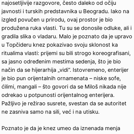
najosetljivije razgovore, često daleko od očiju
javnosti i turskih predstavnika u Beogradu. Iako na
izgled povučen u prirodu, ovaj prostor je bio
produžena ruka vlasti. Tu su se donosile odluke, ali i
gradila slika o vladaru. Malo je poznato da je upravo
u Topčideru knez pokazivao svoju sklonost ka
ritualima vlasti: prijemi su bili strogo koreografisani,
sa jasno određenim mestima sedenja, što je bio
način da se hijerarhija „vidi“. Istovremeno, enterijer
je bio pun orijentalnih ornamenata – niske sofe,
ćilimi, mangali – što govori da se Miloš nikada nije
odrekao u potpunosti orijentalnog enterijera.
Pažljivo je režirao susrete, svestan da se autoritet
ne zasniva samo na sili, već i na utisku.
Poznato je da je knez umeo da iznenada menja