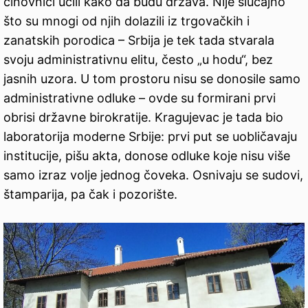
činovnici učili kako da budu država. Nije slučajno
što su mnogi od njih dolazili iz trgovačkih i
zanatskih porodica – Srbija je tek tada stvarala
svoju administrativnu elitu, često „u hodu“, bez
jasnih uzora. U tom prostoru nisu se donosile samo
administrativne odluke – ovde su formirani prvi
obrisi državne birokratije. Kragujevac je tada bio
laboratorija moderne Srbije: prvi put se uobličavaju
institucije, pišu akta, donose odluke koje nisu više
samo izraz volje jednog čoveka. Osnivaju se sudovi,
štamparija, pa čak i pozorište.