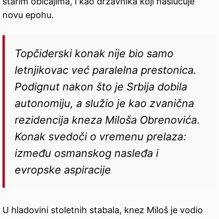
starim običajima, i kao državnika koji naslućuje
novu epohu.
Topčiderski konak nije bio samo
letnjikovac već paralelna prestonica.
Podignut nakon što je Srbija dobila
autonomiju, a služio je kao zvanična
rezidencija kneza Miloša Obrenovića.
Konak svedoči o vremenu prelaza:
između osmanskog nasleđa i
evropske aspiracije
U hladovini stoletnih stabala, knez Miloš je vodio