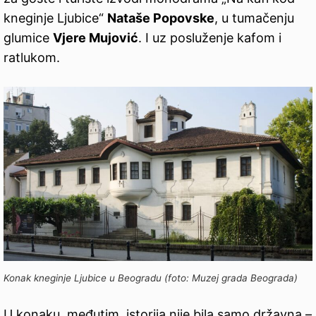
kneginje Ljubice“
Nataše Popovske
, u tumačenju
glumice
Vjere Mujović
. I uz posluženje kafom i
ratlukom.
Konak kneginje Ljubice u Beogradu (foto: Muzej grada Beograda)
U konaku, međutim, istorija nije bila samo državna –