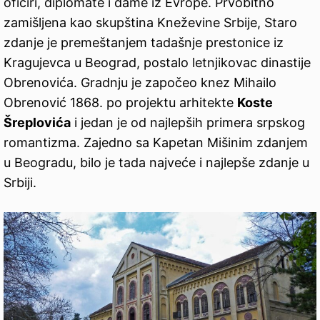
oficiri, diplomate i dame iz Evrope. Prvobitno
zamišljena kao skupština Kneževine Srbije, Staro
zdanje je premeštanjem tadašnje prestonice iz
Kragujevca u Beograd, postalo letnjikovac dinastije
Obrenovića. Gradnju je započeo knez Mihailo
Obrenović 1868. po projektu arhitekte
Koste
Šreplovića
i jedan je od najlepših primera srpskog
romantizma. Zajedno sa Kapetan Mišinim zdanjem
u Beogradu, bilo je tada najveće i najlepše zdanje u
Srbiji.