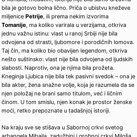
bila je gotovo bolna lično. Priča o ubistvu kneževe
miljenice
Petrije
, ili prema nekim izvorima
Tomanije
, ma koliko varirala u verzijama, otkriva
jednu važnu istinu: vlast u ranoj Srbiji nije bila
odvojena od strasti, ljubomore i porodičnih lomova.
Taj čin, ma koliko bio obavijen legendom, otkriva
nešto suštinsko: vlast nije bila odvojena od ljudskih
slabosti. Naprotiv, ona je njima bila prožeta.
Kneginja Ljubica nije bila tek pasivni svedok – ona je
bila akter, žena snažne volje, koja je razumela da se
njen položaj ne brani samo titulom, već i ličnim
činom. U tom smislu, njen konak je prostor ženske
moći, retko prepoznate u tadašnjoj istoriji.
Na kraju sve se stišava u Sabornoj crkvi svetog
arhangela Mihaila, zadužbini i grobnoj crkvi Miloša