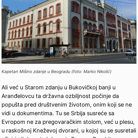
Kapetan Mišino zdanje u Beogradu (foto: Marko Nikolić)
Ali već u Starom zdanju u Bukovičkoj banji u
Aranđelovcu ta državna ozbiljnost počinje da
popušta pred društvenim životom, onim koji se ne
vidi u dokumentima. Tu se Srbija susreće sa
Evropom ne za pregovaračkim stolom, već u plesu,
u raskošnoj Kneževoj dvorani, u kojoj su se susretali