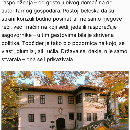
raspoloženja – od gostoljubivog domaćina do
autoritarnog gospodara. Postoji beleška da su
strani konzuli budno posmatrali ne samo njegove
reči, već i način na koji sedi, jede ili raspoređuje
sagovornike – u tim gestovima bila je skrivena
politika. Topčider je tako bio pozornica na kojoj se
vlast „glumila“, ali i učila. Država se, dakle, nije samo
stvarala – ona se i prikazivala.