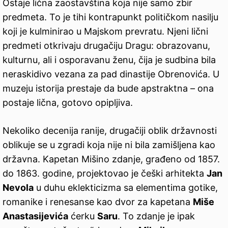
Ostaje lična zaostavština koja nije samo zbir
predmeta. To je tihi kontrapunkt političkom nasilju
koji je kulminirao u Majskom prevratu. Njeni lični
predmeti otkrivaju drugačiju Dragu: obrazovanu,
kulturnu, ali i osporavanu ženu, čija je sudbina bila
neraskidivo vezana za pad dinastije Obrenovića. U
muzeju istorija prestaje da bude apstraktna – ona
postaje lična, gotovo opipljiva.
Nekoliko decenija ranije, drugačiji oblik državnosti
oblikuje se u zgradi koja nije ni bila zamišljena kao
državna. Kapetan Mišino zdanje, građeno od 1857.
do 1863. godine, projektovao je češki arhitekta
Jan
Nevola
u duhu eklekticizma sa elementima gotike,
romanike i renesanse kao dvor za kapetana
Miše
Anastasijevića
ćerku
Saru
. To zdanje je ipak