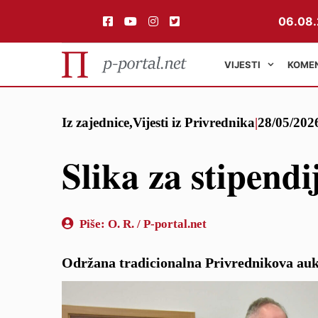
06.08.
VIJESTI
KOME
Preskoči
Iz zajednice
,
Vijesti iz Privrednika
|
28/05/202
na
sadržaj
Slika za stipendi
Piše:
O. R. / P-portal.net
Održana tradicionalna Privrednikova aukc