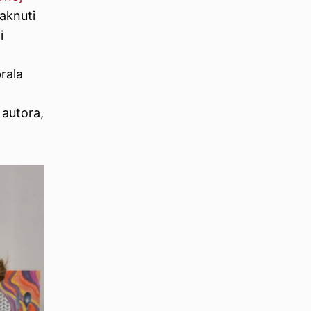
taknuti
i
brala
 autora,