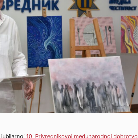
 jubilarnoj
10. Privrednikovoj međunarodnoj dobrotvo