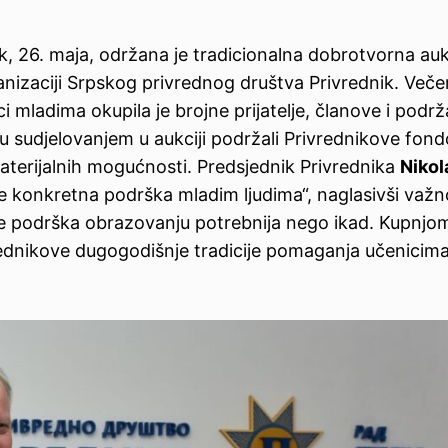
 26. maja, održana je tradicionalna dobrotvorna auk
rganizaciji Srpskog privrednog društva Privrednik. Veče
i mladima okupila je brojne prijatelje, članove i podrž
i su sudjelovanjem u aukciji podržali Privrednikove fon
materijalnih mogućnosti. Predsjednik Privrednika
Nikol
aje konkretna podrška mladim ljudima“, naglasivši važn
je podrška obrazovanju potrebnija nego ikad. Kupnjom
rednikove dugogodišnje tradicije pomaganja učenicima