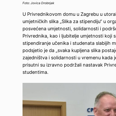
Foto: Jovica Drobnjak
U Privrednikovom domu u Zagrebu u utorak,
umjetničkih slika „Slika za stipendiju“ u o
posvećena umjetnosti, solidarnosti i podršc
Privrednika, kao i ljubitelje umjetnosti koj
stipendiranje učenika i studenata slabijih 
podsjetio je da „svaka kupljena slika post
zajedništva i solidarnosti u vremenu kada 
prisutni su izravno podržali nastavak Priv
studentima.