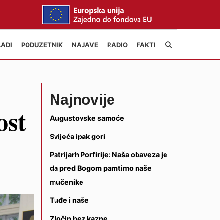
LADI
PODUZETNIK
NAJAVE
RADIO
FAKTI
Najnovije
ost
Augustovske samoće
Svijeća ipak gori
Patrijarh Porfirije: Naša obaveza je
da pred Bogom pamtimo naše
mučenike
Tuđe i naše
Zločin bez kazne