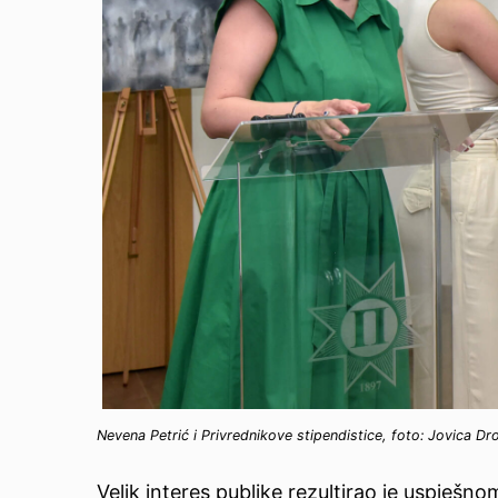
Nevena Petrić i Privrednikove stipendistice, foto: Jovica Dr
Velik interes publike rezultirao je uspješ