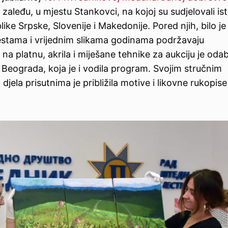
zaleđu, u mjestu Stankovci, na kojoj su sudjelovali is
ike Srpske, Slovenije i Makedonije. Pored njih, bilo je 
estama i vrijednim slikama godinama podržavaju
 na platnu, akrila i miješane tehnike za aukciju je oda
 Beograda, koja je i vodila program. Svojim stručnim
jela prisutnima je približila motive i likovne rukopise