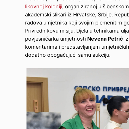
likovnoj koloniji
, organiziranoj u šibenskom 
akademski slikari iz Hrvatske, Srbije, Republ
radova umjetnika koji svojim plemenitim g
Privrednikovu misiju. Djela u tehnikama ulja
povjesničarka umjetnosti
Nevena Petrić
iz
komentarima i predstavljanjem umjetničkih d
dodatno obogaćujući samu aukciju.