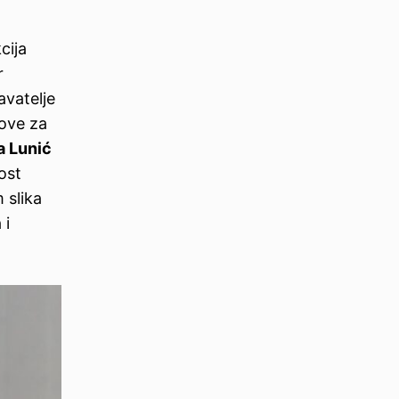
cija
r
avatelje
dove za
a Lunić
ost
 slika
 i