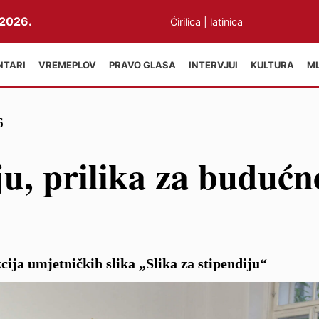
2026.
Ćirilica
|
latinica
NTARI
VREMEPLOV
PRAVO GLASA
INTERVJUI
KULTURA
M
6
ju, prilika za budućn
ija umjetničkih slika „Slika za stipendiju“