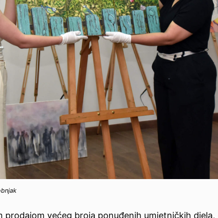
obnjak
nom prodajom većeg broja ponuđenih umjetničkih djela,