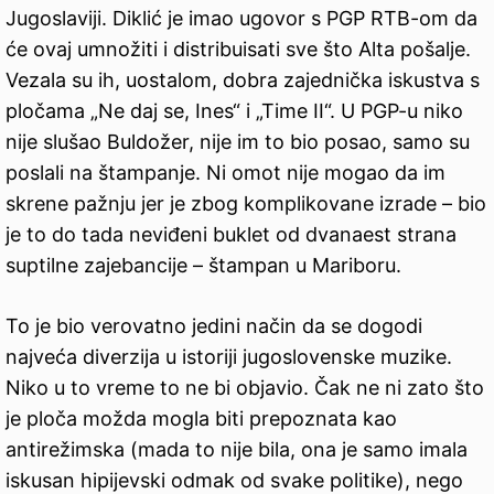
Jugoslaviji. Diklić je imao ugovor s PGP RTB-om da
će ovaj umnožiti i distribuisati sve što Alta pošalje.
Vezala su ih, uostalom, dobra zajednička iskustva s
pločama „Ne daj se, Ines“ i „Time II“. U PGP-u niko
nije slušao Buldožer, nije im to bio posao, samo su
poslali na štampanje. Ni omot nije mogao da im
skrene pažnju jer je zbog komplikovane izrade – bio
je to do tada neviđeni buklet od dvanaest strana
suptilne zajebancije – štampan u Mariboru.
To je bio verovatno jedini način da se dogodi
najveća diverzija u istoriji jugoslovenske muzike.
Niko u to vreme to ne bi objavio. Čak ne ni zato što
je ploča možda mogla biti prepoznata kao
antirežimska (mada to nije bila, ona je samo imala
iskusan hipijevski odmak od svake politike), nego