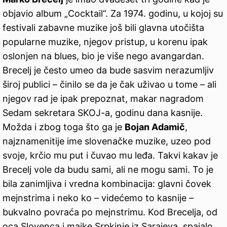
objavio album „Cocktail“. Za 1974. godinu, u kojoj su
festivali zabavne muzike još bili glavna utočišta
popularne muzike, njegov pristup, u korenu ipak
oslonjen na blues, bio je više nego avangardan.
Brecelj je često umeo da bude sasvim nerazumljiv
široj publici – činilo se da je čak uživao u tome – ali
njegov rad je ipak prepoznat, makar nagradom
Sedam sekretara SKOJ-a, godinu dana kasnije.
Možda i zbog toga što ga je
Bojan Adamič
,
najznamenitije ime slovenačke muzike, uzeo pod
svoje, krčio mu put i čuvao mu leđa. Takvi kakav je
Brecelj vole da budu sami, ali ne mogu sami. To je
bila zanimljiva i vredna kombinacija: glavni čovek
mejnstrima i neko ko – videćemo to kasnije –
bukvalno povraća po mejnstrimu. Kod Brecelja, od
oca Slovenca i majke Srpkinje iz Sarajeva, spajalo