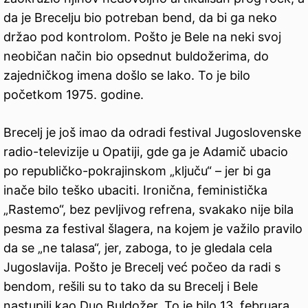
da je Brecelju bio potreban bend, da bi ga neko
držao pod kontrolom. Pošto je Bele na neki svoj
neobičan način bio opsednut buldožerima, do
zajedničkog imena došlo se lako. To je bilo
početkom 1975. godine.
Brecelj je još imao da odradi festival Jugoslovenske
radio-televizije u Opatiji, gde ga je Adamič ubacio
po republičko-pokrajinskom „ključu“ – jer bi ga
inače bilo teško ubaciti. Ironična, feministička
„Rastemo“, bez pevljivog refrena, svakako nije bila
pesma za festival šlagera, na kojem je važilo pravilo
da se „ne talasa“, jer, zaboga, to je gledala cela
Jugoslavija. Pošto je Brecelj već počeo da radi s
bendom, rešili su to tako da su Brecelj i Bele
nastupili kao Duo Buldožer. To je bilo 13. februara