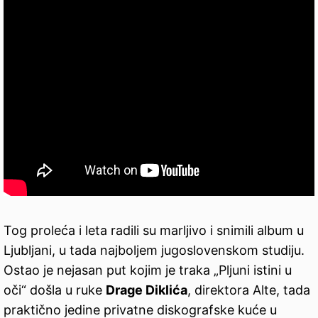
Tog proleća i leta radili su marljivo i snimili album u
Ljubljani, u tada najboljem jugoslovenskom studiju.
Ostao je nejasan put kojim je traka „Pljuni istini u
oči“ došla u ruke
Drage Diklića
, direktora Alte, tada
praktično jedine privatne diskografske kuće u