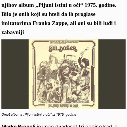
njihov album „Pljuni istini u oči“ 1975. godine.
Bilo je onih koji su hteli da ih proglase
imitatorima Frаnka Zappe, ali oni su bili luđi i
zabavniji
Omot albuma „Pljuni istini u oči“ iz 1975. godine
Marko Brecelj
je imao dvadeset tri godine kad je