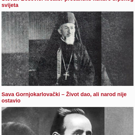
svijeta
Sava Gornjokarlovački – Život dao, ali narod nije
ostavio