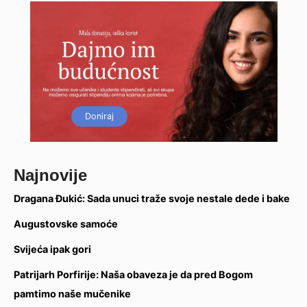
Doniraj
Najnovije
Dragana Đukić: Sada unuci traže svoje nestale dede i bake
Augustovske samoće
Svijeća ipak gori
Patrijarh Porfirije: Naša obaveza je da pred Bogom
pamtimo naše mučenike