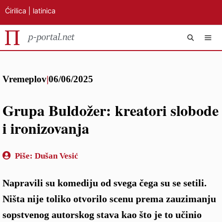
Ćirilica
|
latinica
Preskoči
IZB
na
Vremeplov
|
06/06/2025
sadržaj
Grupa Buldožer: kreatori slobode
i ironizovanja
Piše:
Dušan Vesić
Napravili su komediju od svega čega su se setili.
Ništa nije toliko otvorilo scenu prema zauzimanju
sopstvenog autorskog stava kao što je to učinio