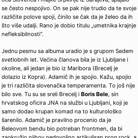
se često nespojivo. On se pak nije trudio da te svoje
različite polove spoji, činilo se čak da je želeo da ih
što više udalji. Rano je dobio titulu „umetnika krajnje
nefleksibilnosti“.
Jednu pesmu sa albuma uradio je s grupom Sedem
svetlobnih let. Većina članova bila je iz Ljubljane i
okoline, ali jedan je bio iz Maribora (Brecelj je
dolazio iz Kopra). Adamič ih je spojio. Kažu, spojio
je tri različita slovenačka temperamenta. To još nije
bilo sve. Tu su se sreli Brecelj i
Boris Bele
, sin
hrvatskog oficira JNA na službi u Ljubljani, koji je
samo dodao krupan komad na to kulturološko
šarenilo. Adamič je pravilno procenio da je
Beleovom bendu bio potreban frontmen, da bi
zaokružio njihov nedovoljno artikulisan prog rock, a