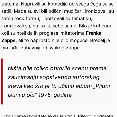
sistema. Napravili su komediju od svega čega su se
setili. Mada su svi bili odlični muzičari, ironizovali su
samu rock formu, ironizovali su tematiku,
ironizovali su, na kraju, sebe same. Bilo je kritičara
koji su hteli da ih proglase imitatorima
Fr
а
nka
Zap
p
e
, ali to naprosto nije bilo moguće. Brecelj je
bio luđi i zabavniji od svakog Zappe.
Ništa nije toliko otvorilo scenu prema
zauzimanju sopstvenog autorskog
stava kao što je to učinio album „Pljuni
istini u oči“ 1975. godine
U to vreme izgledalo je da je uticaj Bijelog dugmeta