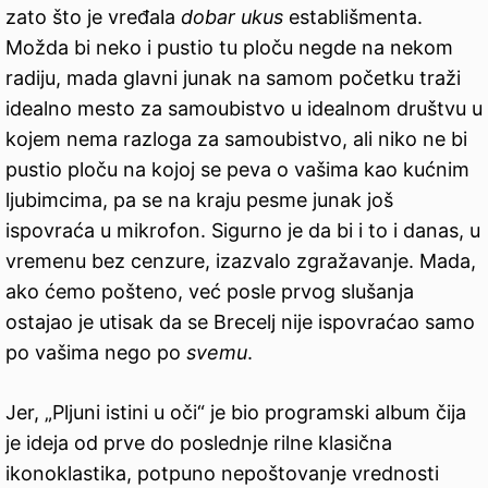
zato što je vređala
dobar ukus
establišmenta.
Možda bi neko i pustio tu ploču negde na nekom
radiju, mada glavni junak na samom početku traži
idealno mesto za samoubistvo u idealnom društvu u
kojem nema razloga za samoubistvo, ali niko ne bi
pustio ploču na kojoj se peva o vašima kao kućnim
ljubimcima, pa se na kraju pesme junak još
ispovraća u mikrofon. Sigurno je da bi i to i danas, u
vremenu bez cenzure, izazvalo zgražavanje. Mada,
ako ćemo pošteno, već posle prvog slušanja
ostajao je utisak da se Brecelj nije ispovraćao samo
po vašima nego po
svemu
.
Jer, „Pljuni istini u oči“ je bio programski album čija
je ideja od prve do poslednje rilne klasična
ikonoklastika, potpuno nepoštovanje vrednosti