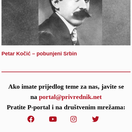
Petar Kočić – pobunjeni Srbin
Ako imate prijedlog teme za nas, javite se
na
portal@privrednik.net
Pratite P-portal i na društvenim mrežama: