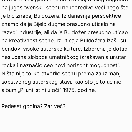
na jugoslovensku scenu neuporedivo veći nego što
je bio značaj Buldožera. Iz današnje perspektive
znamo da je Bijelo dugme presudno uticalo na
razvoj industrije, ali da je Buldožer presudno uticao
na kreativnost scene. Iz uticaja Buldožera izašli su
bendovi visoke autorske kulture. Izborena je dotad
neslućena sloboda umetničkog izražavanja unutar
rocka i naznačio ceo novi horizont mogućnosti.
Ništa nije toliko otvorilo scenu prema zauzimanju
sopstvenog autorskog stava kao što je to učinio
album „Pljuni istini u oči“ 1975. godine.
Pedeset godina? Zar već?