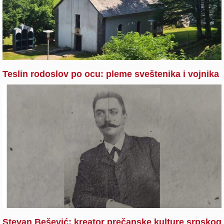
Teslin rodoslov po ocu: pleme sveštenika i vojnika
Stevan Bešević: kreator prečanske kulture srpskog