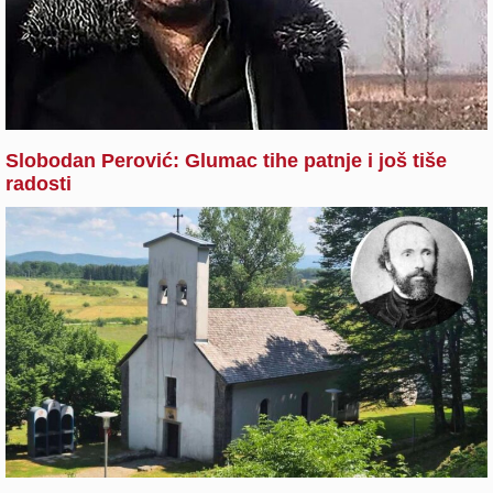
Slobodan Perović: Glumac tihe patnje i još tiše
radosti