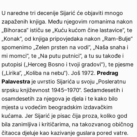
U naredne tri decenije Sijarić će objaviti mnogo
zapaženih knjiga. Među njegovim romanima nakon
„Bihoraca“ ističu se „Kuću kućom čine lastavice“, te
„Konak“, od knjiga pripovjedaka nakon „Ram-Bulje“
spomenimo „Zelen prsten na vodi“, „Naša snaha i
mi momci“, te „Na putu putnici“, a tu su takođe i
putopisi („Herceg Bosno i tvoji gradovi“), te pjesme
(„Lirika“, „Koliba na nebu“). Još 1972.
Predrag
Palavestra
je uvrstio Sijarića u svoju „Posleratnu
srpsku književnost 1945–1970“. Sedamdesetih i
osamdesetih za njegova je djela i te kako bilo
mjesta u vodećim beogradskim izdavačkim
kućama. Jer Sijarić je pisac čija proza, koliko god
bila zanimljiva i kritičarima, na takozvanog običnog
čitaoca djeluje kao kazivanje guslara pored vatre.