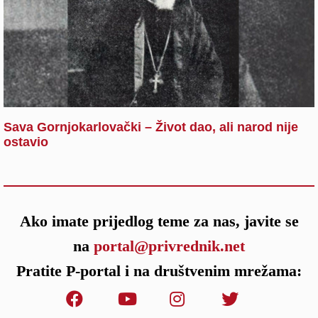
Sava Gornjokarlovački – Život dao, ali narod nije
ostavio
Ako imate prijedlog teme za nas, javite se
na
portal@privrednik.net
Pratite P-portal i na društvenim mrežama: