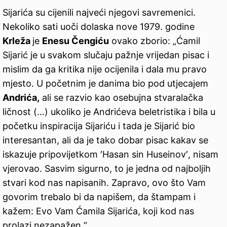
Sijarića su cijenili najveći njegovi savremenici.
Nekoliko sati uoči dolaska nove 1979. godine
Krleža
je
Enesu Čengiću
ovako zborio: „Ćamil
Sijarić je u svakom slučaju pažnje vrijedan pisac i
mislim da ga kritika nije ocijenila i dala mu pravo
mjesto. U početnim je danima bio pod utjecajem
Andrića,
ali se razvio kao osebujna stvaralačka
ličnost (…) ukoliko je Andrićeva beletristika i bila u
početku inspiracija Sijariću i tada je Sijarić bio
interesantan, ali da je tako dobar pisac kakav se
iskazuje pripovijetkom ′Hasan sin Huseinov′, nisam
vjerovao. Sasvim sigurno, to je jedna od najboljih
stvari kod nas napisanih. Zapravo, ovo što Vam
govorim trebalo bi da napišem, da štampam i
kažem: Evo Vam Ćamila Sijarića, koji kod nas
prolazi nezapažen.“