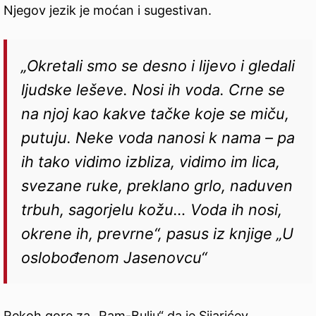
Njegov jezik je moćan i sugestivan.
„Okretali smo se desno i lijevo i gledali
ljudske leševe. Nosi ih voda. Crne se
na njoj kao kakve tačke koje se miču,
putuju. Neke voda nanosi k nama – pa
ih tako vidimo izbliza, vidimo im lica,
svezane ruke, preklano grlo, naduven
trbuh, sagorjelu kožu… Voda ih nosi,
okrene ih, prevrne“, pasus iz knjige „U
oslobođenom Jasenovcu“
Rekoh gore za „Ram-Bulju“ da je Sijarićev