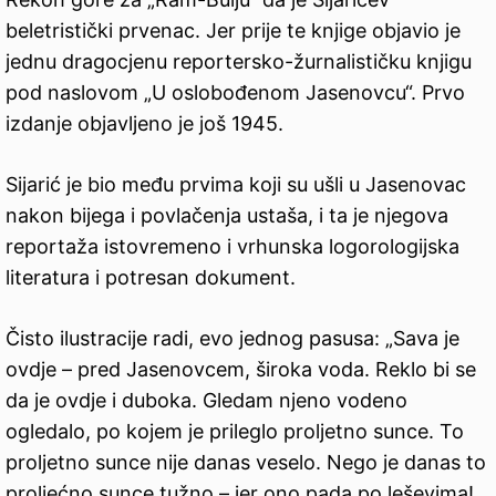
beletristički prvenac. Jer prije te knjige objavio je
jednu dragocjenu reportersko-žurnalističku knjigu
pod naslovom „U oslobođenom Jasenovcu“. Prvo
izdanje objavljeno je još 1945.
Sijarić je bio među prvima koji su ušli u Jasenovac
nakon bijega i povlačenja ustaša, i ta je njegova
reportaža istovremeno i vrhunska logorologijska
literatura i potresan dokument.
Čisto ilustracije radi, evo jednog pasusa: „Sava je
ovd‌je – pred Jasenovcem, široka voda. Reklo bi se
da je ovd‌je i duboka. Gledam njeno vodeno
ogledalo, po kojem je prileglo proljetno sunce. To
proljetno sunce nije danas veselo. Nego je danas to
proljećno sunce tužno – jer ono pada po leševima!