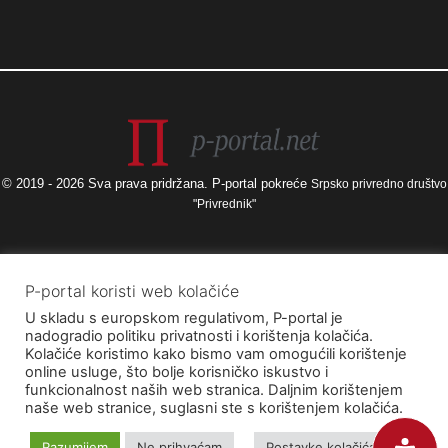
© 2019 - 2026 Sva prava pridržana. P-portal pokreće
Srpsko privredno društvo
"Privrednik"
Izneseni stavovi i mišljenja samo su autorova i ne odražavaju nužno
P-portal koristi web kolačiće
službena stajališta Europske unije ili Europske komisije, kao ni stajališta
U skladu s europskom regulativom, P-portal je
Agencije za elektroničke medije ni Ministarstva kulture i medija. Europska
nadogradio politiku privatnosti i korištenja kolačića.
unija i Europska komisija, kao ni Agencija za elektroničke medije ni
Kolačiće koristimo kako bismo vam omogućili korištenje
Ministarstvo kulture i medija ne mogu se smatrati odgovornima za njih.
online usluge, što bolje korisničko iskustvo i
funkcionalnost naših web stranica. Daljnim korištenjem
naše web stranice, suglasni ste s korištenjem kolačića.
Razumijem
Ne prihvaćam
Postavke kolačića