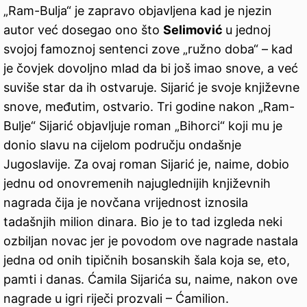
„Ram-Bulja“ je zapravo objavljena kad je njezin
autor već dosegao ono što
Selimović
u jednoj
svojoj famoznoj sentenci zove „ružno doba“ – kad
je čovjek dovoljno mlad da bi još imao snove, a već
suviše star da ih ostvaruje. Sijarić je svoje književne
snove, međutim, ostvario. Tri godine nakon „Ram-
Bulje“ Sijarić objavljuje roman „Bihorci“ koji mu je
donio slavu na cijelom području ondašnje
Jugoslavije. Za ovaj roman Sijarić je, naime, dobio
jednu od onovremenih najuglednijih književnih
nagrada čija je novčana vrijednost iznosila
tadašnjih milion dinara. Bio je to tad izgleda neki
ozbiljan novac jer je povodom ove nagrade nastala
jedna od onih tipičnih bosanskih šala koja se, eto,
pamti i danas. Ćamila Sijarića su, naime, nakon ove
nagrade u igri riječi prozvali – Ćamilion.