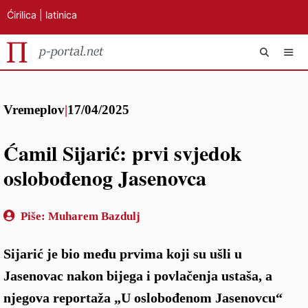
Ćirilica
|
latinica
Preskoči
IZB
na
Vremeplov
|
17/04/2025
sadržaj
Ćamil Sijarić: prvi svjedok
oslobođenog Jasenovca
Piše:
Muharem Bazdulj
Sijarić je bio među prvima koji su ušli u
Jasenovac nakon bijega i povlačenja ustaša, a
njegova reportaža „U oslobođenom Jasenovcu“