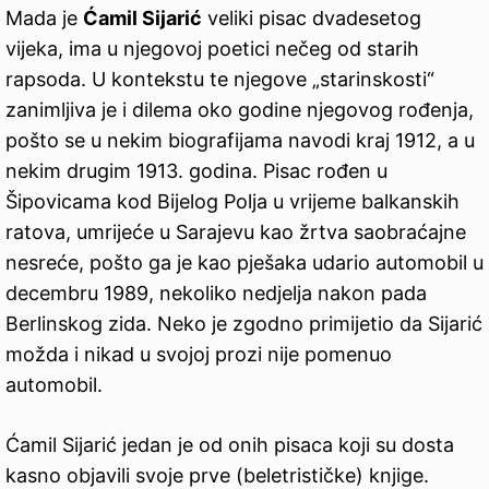
Mada je
Ćamil Sijarić
veliki pisac dvadesetog
vijeka, ima u njegovoj poetici nečeg od starih
rapsoda. U kontekstu te njegove „starinskosti“
zanimljiva je i dilema oko godine njegovog rođenja,
pošto se u nekim biografijama navodi kraj 1912, a u
nekim drugim 1913. godina. Pisac rođen u
Šipovicama kod Bijelog Polja u vrijeme balkanskih
ratova, umrijeće u Sarajevu kao žrtva saobraćajne
nesreće, pošto ga je kao pješaka udario automobil u
decembru 1989, nekoliko nedjelja nakon pada
Berlinskog zida. Neko je zgodno primijetio da Sijarić
možda i nikad u svojoj prozi nije pomenuo
automobil.
Ćamil Sijarić jedan je od onih pisaca koji su dosta
kasno objavili svoje prve (beletrističke) knjige.