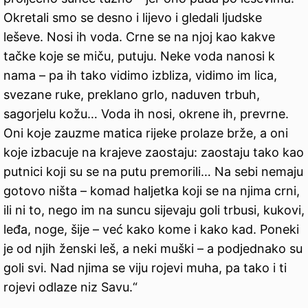
Okretali smo se desno i lijevo i gledali ljudske
leševe. Nosi ih voda. Crne se na njoj kao kakve
tačke koje se miču, putuju. Neke voda nanosi k
nama – pa ih tako vidimo izbliza, vidimo im lica,
svezane ruke, preklano grlo, naduven trbuh,
sagorjelu kožu… Voda ih nosi, okrene ih, prevrne.
Oni koje zauzme matica rijeke prolaze brže, a oni
koje izbacuje na krajeve zaostaju: zaostaju tako kao
putnici koji su se na putu premorili… Na sebi nemaju
gotovo ništa – komad haljetka koji se na njima crni,
ili ni to, nego im na suncu sijevaju goli trbusi, kukovi,
leđa, noge, šije – već kako kome i kako kad. Poneki
je od njih ženski leš, a neki muški – a podjednako su
goli svi. Nad njima se viju rojevi muha, pa tako i ti
rojevi odlaze niz Savu.“