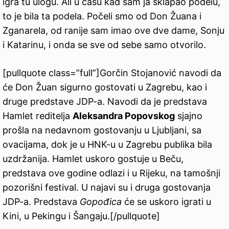
igra tu ulogu. Ali u času kad sam ja sklapao podelu,
to je bila ta podela. Počeli smo od Don Žuana i
Zganarela, od ranije sam imao ove dve dame, Sonju
i Katarinu, i onda se sve od sebe samo otvorilo.
[pullquote class=”full”]Gorčin Stojanović navodi da
će Don Žuan sigurno gostovati u Zagrebu, kao i
druge predstave JDP-a. Navodi da je predstava
Hamlet reditelja
Aleksandra Popovskog
sjajno
prošla na nedavnom gostovanju u Ljubljani, sa
ovacijama, dok je u HNK-u u Zagrebu publika bila
uzdržanija. Hamlet uskoro gostuje u Beču,
predstava ove godine odlazi i u Rijeku, na tamošnji
pozorišni festival. U najavi su i druga gostovanja
JDP-a. Predstava
Gopođica
će se uskoro igrati u
Kini, u Pekingu i Šangaju.[/pullquote]