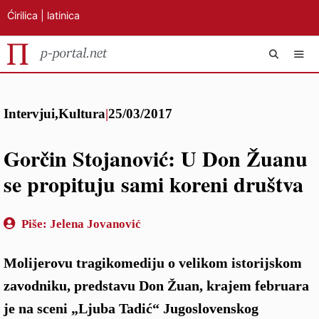
Ćirilica
|
latinica
Preskoči
IZB
na
Intervjui
,
Kultura
|
25/03/2017
sadržaj
Gorčin Stojanović: U Don Žuanu
se propituju sami koreni društva
Piše:
Jelena Jovanović
Molijerovu tragikomediju o velikom istorijskom
zavodniku, predstavu Don Žuan, krajem februara
je na sceni „Ljuba Tadić“ Jugoslovenskog