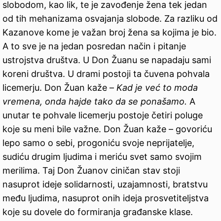
slobodom, kao lik, te je zavođenje žena tek jedan
od tih mehanizama osvajanja slobode. Za razliku od
Kazanove kome je važan broj žena sa kojima je bio.
A to sve je na jedan posredan način i pitanje
ustrojstva društva. U Don Žuanu se napadaju sami
koreni društva. U drami postoji ta čuvena pohvala
licemerju. Don Žuan kaže –
Kad je već to moda
vremena, onda hajde tako da se ponašamo.
A
unutar te pohvale licemerju postoje četiri poluge
koje su meni bile važne. Don Žuan kaže – govoriću
lepo samo o sebi, progoniću svoje neprijatelje,
sudiću drugim ljudima i meriću svet samo svojim
merilima. Taj Don Žuanov ciničan stav stoji
nasuprot ideje solidarnosti, uzajamnosti, bratstvu
među ljudima, nasuprot onih ideja prosvetiteljstva
koje su dovele do formiranja građanske klase.