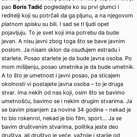
pao
Boris Tadić
pogledajte ko su prvi glumci i
reditelji koji su potrčali da ga pljunu, a na njegovom
platnom spisku
su bili. I sad se ti ljudi opet
pojavljuju. To je svet koji ima potrebu da bude
javan. A nisu javni zbog toga što se bave javnim
poslom. Ja nisam sklon da osuđujem estradu i
starlete. Posao starlete je da bude javna osoba. Po
mom mišljenju, posao umetnika je da bude umetnik.
A to što je umetnost i javni posao, pa sticajem
okolnosti vi postajete javna osoba – to je druga
stvar. Ima nekih od nas koji, osim što se bavimo
umetnošću, bavimo se i nekim drugim stvarima. Ja
se bavim pisanjem za novine 34 godine – nekad je
to bio rokenrol, nekad je bio film, sport… Ja se
bavim društvenim stvarima, politika jeste deo
društva, ali društvo je veće, važnije i starije od