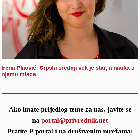
Irena Plaović: Srpski srednji vek je star, a nauka o
njemu mlada
Ako imate prijedlog teme za nas, javite se
na
portal@privrednik.net
Pratite P-portal i na društvenim mrežama: