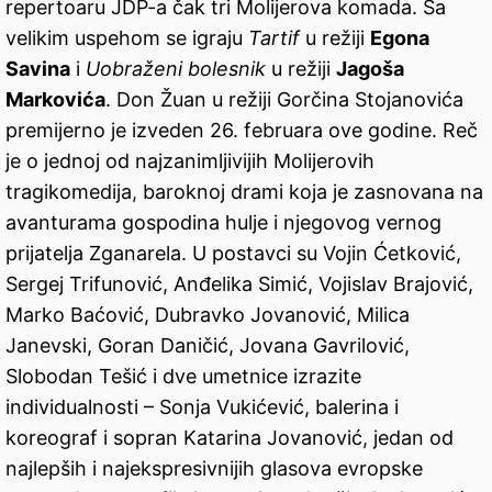
repertoaru JDP-a čak tri Molijerova komada. Sa
velikim uspehom se igraju
Tartif
u režiji
Egona
Savina
i
Uobraženi bolesnik
u režiji
Jagoša
Markovića
. Don Žuan u režiji Gorčina Stojanovića
premijerno je izveden 26. februara ove godine. Reč
je o jednoj od najzanimljivijih Molijerovih
tragikomedija, baroknoj drami koja je zasnovana na
avanturama gospodina hulje i njegovog vernog
prijatelja Zganarela. U postavci su Vojin Ćetković,
Sergej Trifunović, Anđelika Simić, Vojislav Brajović,
Marko Baćović, Dubravko Jovanović, Milica
Janevski, Goran Daničić, Jovana Gavrilović,
Slobodan Tešić i dve umetnice izrazite
individualnosti – Sonja Vukićević, balerina i
koreograf i sopran Katarina Jovanović, jedan od
najlepših i najekspresivnijih glasova evropske