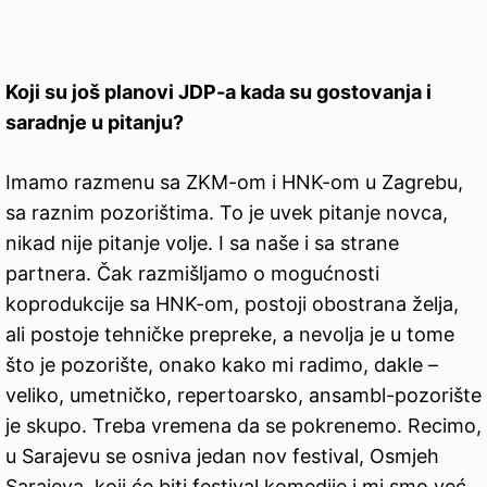
Koji su još planovi JDP-a kada su gostovanja i
saradnje u pitanju?
Imamo razmenu sa ZKM-om i HNK-om u Zagrebu,
sa raznim pozorištima. To je uvek pitanje novca,
nikad nije pitanje volje. I sa naše i sa strane
partnera. Čak razmišljamo o mogućnosti
koprodukcije sa HNK-om, postoji obostrana želja,
ali postoje tehničke prepreke, a nevolja je u tome
što je pozorište, onako kako mi radimo, dakle –
veliko, umetničko, repertoarsko, ansambl-pozorište
je skupo. Treba vremena da se pokrenemo. Recimo,
u Sarajevu se osniva jedan nov festival, Osmjeh
Sarajeva, koji će biti festival komedije i mi smo već