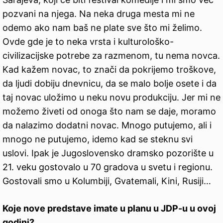
pozvani na njega. Na neka druga mesta mi ne
odemo ako nam baš ne plate sve što mi želimo.
Ovde gde je to neka vrsta i kulturološko-
civilizacijske potrebe za razmenom, tu nema novca.
Kad kažem novac, to znači da pokrijemo troškove,
da ljudi dobiju dnevnicu, da se malo bolje osete i da
taj novac uložimo u neku novu produkciju. Jer mi ne
možemo živeti od onoga što nam se daje, moramo
da nalazimo dodatni novac. Mnogo putujemo, ali i
mnogo ne putujemo, idemo kad se steknu svi
uslovi. Ipak je Jugoslovensko dramsko pozorište u
21. veku gostovalo u 70 gradova u svetu i regionu.
Gostovali smo u Kolumbiji, Gvatemali, Kini, Rusiji…
Koje nove predstave imate u planu u JDP-u u ovoj
godini?