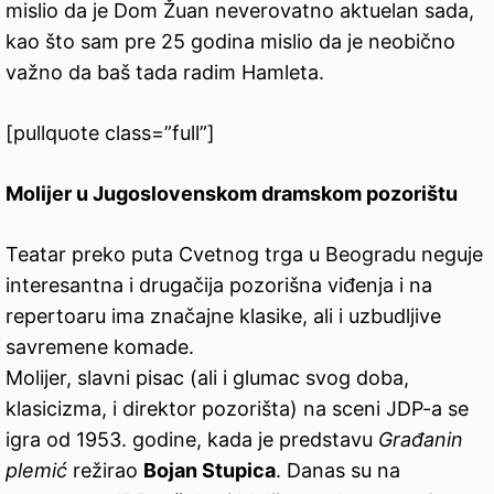
mislio da je Dom Žuan neverovatno aktuelan sada,
kao što sam pre 25 godina mislio da je neobično
važno da baš tada radim Hamleta.
[pullquote class=”full”]
Molijer u Jugoslovenskom dramskom pozorištu
Teatar preko puta Cvetnog trga u Beogradu neguje
interesantna i drugačija pozorišna viđenja i na
repertoaru ima značajne klasike, ali i uzbudljive
savremene komade.
Molijer, slavni pisac (ali i glumac svog doba,
klasicizma, i direktor pozorišta) na sceni JDP-a se
igra od 1953. godine, kada je predstavu
Građanin
plemić
režirao
Bojan Stupica
. Danas su na