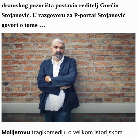
dramskog pozorišta postavio reditelj Gorčin
Stojanović. U razgovoru za P-portal Stojanović
govori o tome …
Molijerovu
tragikomediju o velikom istorijskom