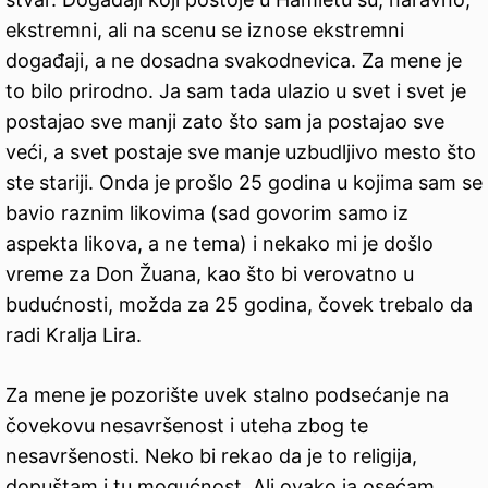
ekstremni, ali na scenu se iznose ekstremni
događaji, a ne dosadna svakodnevica. Za mene je
to bilo prirodno. Ja sam tada ulazio u svet i svet je
postajao sve manji zato što sam ja postajao sve
veći, a svet postaje sve manje uzbudljivo mesto što
ste stariji. Onda je prošlo 25 godina u kojima sam se
bavio raznim likovima (sad govorim samo iz
aspekta likova, a ne tema) i nekako mi je došlo
vreme za Don Žuana, kao što bi verovatno u
budućnosti, možda za 25 godina, čovek trebalo da
radi Kralja Lira.
Za mene je pozorište uvek stalno podsećanje na
čovekovu nesavršenost i uteha zbog te
nesavršenosti. Neko bi rekao da je to religija,
dopuštam i tu mogućnost. Ali ovako ja osećam