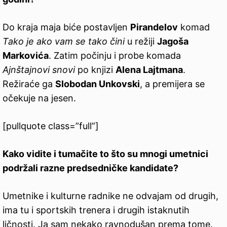
Do kraja maja biće postavljen
Pirandelov
komad
Tako je ako vam se tako čini
u režiji
Jagoša
Markovića
. Zatim počinju i probe komada
Ajnštajnovi snovi
po knjizi
Alena Lajtmana
.
Režiraće ga
Slobodan Unkovski
, a premijera se
očekuje na jesen.
[pullquote class=”full”]
Kako vidite i tumačite to što su mnogi umetnici
podržali razne predsedničke kandidate?
Umetnike i kulturne radnike ne odvajam od drugih,
ima tu i sportskih trenera i drugih istaknutih
ličnosti. Ja sam nekako ravnodušan prema tome.