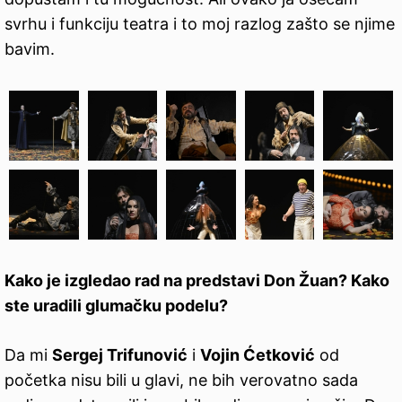
svrhu i funkciju teatra i to moj razlog zašto se njime
bavim.
Kako je izgledao rad na predstavi Don Žuan? Kako
ste uradili glumačku podelu?
Da mi
Sergej Trifunović
i
Vojin Ćetković
od
početka nisu bili u glavi, ne bih verovatno sada