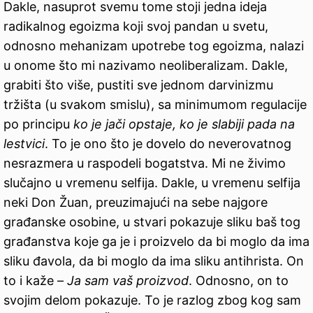
Dakle, nasuprot svemu tome stoji jedna ideja
radikalnog egoizma koji svoj pandan u svetu,
odnosno mehanizam upotrebe tog egoizma, nalazi
u onome što mi nazivamo neoliberalizam. Dakle,
grabiti što više, pustiti sve jednom darvinizmu
tržišta (u svakom smislu), sa minimumom regulacije
po principu
ko je jači opstaje, ko je slabiji pada na
lestvici
. To je ono što je dovelo do neverovatnog
nesrazmera u raspodeli bogatstva. Mi ne živimo
slučajno u vremenu selfija. Dakle, u vremenu selfija
neki Don Žuan, preuzimajući na sebe najgore
građanske osobine, u stvari pokazuje sliku baš tog
građanstva koje ga je i proizvelo da bi moglo da ima
sliku đavola, da bi moglo da ima sliku antihrista. On
to i kaže –
Ja sam vaš proizvod
. Odnosno, on to
svojim delom pokazuje. To je razlog zbog kog sam