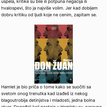
uspela, kritike su bile ili potpuna negacija ili
hvalospevi, što ja najviše volim. Jer kad dobijem
dobru kritiku od ljudi koje ne cenim, zapitam se.
Hamlet je bio priča o tome kako se suočiti sa
svetom onog trenutka kad izađeš iz nekog
blagoutrobija detinjstva i mladosti, jedna bolna
stvar. Događaji koji postoje u Hamletu su, naravno,