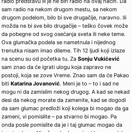
radio predstavu ili je ne bih radio na ovaj način. Da
sam radio na nekom drugom mestu, sa nekom
drugom podelom, bilo bi sve drugačije, naravno. Ili
možda ne bi sve bilo drugačije – teško čovek može
da pobegne od svog osećanja sveta ili neke teme.
Ova glumačka podela se nametnula i nijednog
trenutka nisam imao dileme. Tih 12 ljudi koji izlaze
na scenu su od početka tu. Za
Sonju Vukićević
sam znao da će igrati ulogu koja zapravo ne
postoji, koja se zove Vreme. Znao sam da će Pakao
biti
Katarina Jovanović
. Meni je to – to i sad ne
mogu ni da zamislim nekog drugog. A kad se nekad
desi da nekog morate da zamenite, kad se dogodi
da sam glumac predloži koji kolega bi mogao da ga
zameni, vi pomislite – pa stvarno bi mogao. Pa
onda posle pomislite da je i taj glumac mogao da