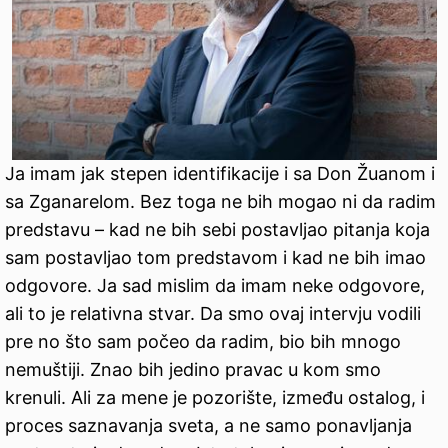
Ja imam jak stepen identifikacije i sa Don Žuanom i
sa Zganarelom. Bez toga ne bih mogao ni da radim
predstavu – kad ne bih sebi postavljao pitanja koja
sam postavljao tom predstavom i kad ne bih imao
odgovore. Ja sad mislim da imam neke odgovore,
ali to je relativna stvar. Da smo ovaj intervju vodili
pre no što sam počeo da radim, bio bih mnogo
nemuštiji. Znao bih jedino pravac u kom smo
krenuli. Ali za mene je pozorište, između ostalog, i
proces saznavanja sveta, a ne samo ponavljanja