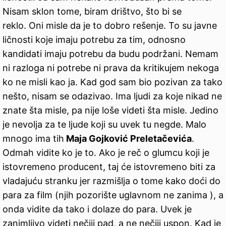
Nisam sklon tome, biram drištvo, što bi se
reklo. Oni misle da je to dobro rešenje. To su javne
ličnosti koje imaju potrebu za tim, odnosno
kandidati imaju potrebu da budu podržani. Nemam
ni razloga ni potrebe ni prava da kritikujem nekoga
ko ne misli kao ja. Kad god sam bio pozivan za tako
nešto, nisam se odazivao. Ima ljudi za koje nikad ne
znate šta misle, pa nije loše videti šta misle. Jedino
je nevolja za te ljude koji su uvek tu negde. Malo
mnogo ima tih
Maja Gojković Preletačevića
.
Odmah vidite ko je to. Ako je reč o glumcu koji je
istovremeno producent, taj će istovremeno biti za
vladajuću stranku jer razmišlja o tome kako doći do
para za film (njih pozorište uglavnom ne zanima ), a
onda vidite da tako i dolaze do para. Uvek je
zanimljivo videti nečiji pad, a ne nečiji uspon. Kad je