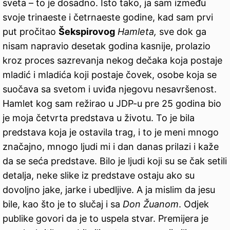
sveta – to je dosadno. Isto tako, ja sam između
svoje trinaeste i četrnaeste godine, kad sam prvi
put pročitao
Šekspirovog
Hamleta,
sve dok ga
nisam napravio desetak godina kasnije, prolazio
kroz proces sazrevanja nekog dečaka koja postaje
mladić i mladića koji postaje čovek, osobe koja se
suočava sa svetom i uviđa njegovu nesavršenost.
Hamlet kog sam režirao u JDP-u pre 25 godina bio
je moja četvrta predstava u životu. To je bila
predstava koja je ostavila trag, i to je meni mnogo
značajno, mnogo ljudi mi i dan danas prilazi i kaže
da se seća predstave. Bilo je ljudi koji su se čak setili
detalja, neke slike iz predstave ostaju ako su
dovoljno jake, jarke i ubedljive. A ja mislim da jesu
bile, kao što je to slučaj i sa
Don Žuanom
. Odjek
publike govori da je to uspela stvar. Premijera je