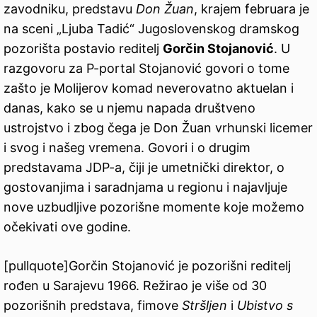
zavodniku, predstavu
Don Žuan
, krajem februara je
na sceni „Ljuba Tadić“ Jugoslovenskog dramskog
pozorišta postavio reditelj
Gorčin Stojanović
. U
razgovoru za P-portal Stojanović govori o tome
zašto je Molijerov komad neverovatno aktuelan i
danas, kako se u njemu napada društveno
ustrojstvo i zbog čega je Don Žuan vrhunski licemer
i svog i našeg vremena. Govori i o drugim
predstavama JDP-a, čiji je umetnički direktor, o
gostovanjima i saradnjama u regionu i najavljuje
nove uzbudljive pozorišne momente koje možemo
očekivati ove godine.
[pullquote]Gorčin Stojanović je pozorišni reditelj
rođen u Sarajevu 1966. Režirao je više od 30
pozorišnih predstava, fimove
Stršljen
i
Ubistvo s