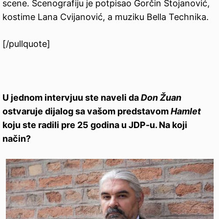
scene. Scenografiju je potpisao Gorčin Stojanović,
kostime Lana Cvijanović, a muziku Bella Technika.
[/pullquote]
U jednom intervjuu ste naveli da
Don Žuan
ostvaruje dijalog sa vašom predstavom
Hamlet
koju ste radili pre 25 godina u JDP-u. Na koji
način?