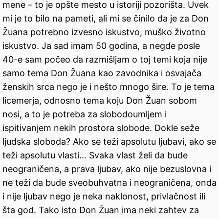
mene – to je opšte mesto u istoriji pozorišta. Uvek
mi je to bilo na pameti, ali mi se činilo da je za Don
Žuana potrebno izvesno iskustvo, muško životno
iskustvo. Ja sad imam 50 godina, a negde posle
40-e sam počeo da razmišljam o toj temi koja nije
samo tema Don Žuana kao zavodnika i osvajača
ženskih srca nego je i nešto mnogo šire. To je tema
licemerja, odnosno tema koju Don Žuan sobom
nosi, a to je potreba za slobodoumljem i
ispitivanjem nekih prostora slobode. Dokle seže
ljudska sloboda? Ako se teži apsolutu ljubavi, ako se
teži apsolutu vlasti… Svaka vlast želi da bude
neograničena, a prava ljubav, ako nije bezuslovna i
ne teži da bude sveobuhvatna i neograničena, onda
i nije ljubav nego je neka naklonost, privlačnost ili
šta god. Tako isto Don Žuan ima neki zahtev za