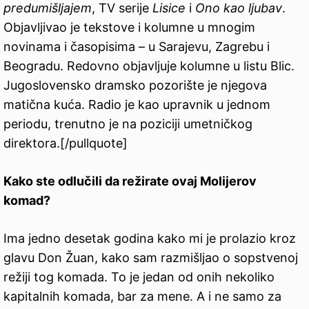
predumišljajem
, TV serije
Lisice
i
Ono kao ljubav
.
Objavljivao je tekstove i kolumne u mnogim
novinama i časopisima – u Sarajevu, Zagrebu i
Beogradu. Redovno objavljuje kolumne u listu Blic.
Jugoslovensko dramsko pozorište je njegova
matična kuća. Radio je kao upravnik u jednom
periodu, trenutno je na poziciji umetničkog
direktora.[/pullquote]
Kako ste odlučili da režirate ovaj Molijerov
komad?
Ima jedno desetak godina kako mi je prolazio kroz
glavu Don Žuan, kako sam razmišljao o sopstvenoj
režiji tog komada. To je jedan od onih nekoliko
kapitalnih komada, bar za mene. A i ne samo za