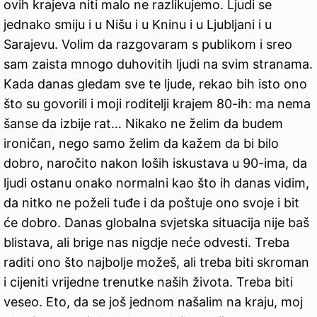
ovih krajeva niti malo ne razlikujemo. Ljudi se
jednako smiju i u Nišu i u Kninu i u Ljubljani i u
Sarajevu. Volim da razgovaram s publikom i sreo
sam zaista mnogo duhovitih ljudi na svim stranama.
Kada danas gledam sve te ljude, rekao bih isto ono
što su govorili i moji roditelji krajem 80-ih: ma nema
šanse da izbije rat… Nikako ne želim da budem
ironičan, nego samo želim da kažem da bi bilo
dobro, naročito nakon loših iskustava u 90-ima, da
ljudi ostanu onako normalni kao što ih danas vidim,
da nitko ne poželi tuđe i da poštuje ono svoje i bit
će dobro. Danas globalna svjetska situacija nije baš
blistava, ali brige nas nigdje neće odvesti. Treba
raditi ono što najbolje možeš, ali treba biti skroman
i cijeniti vrijedne trenutke naših života. Treba biti
veseo. Eto, da se još jednom našalim na kraju, moj