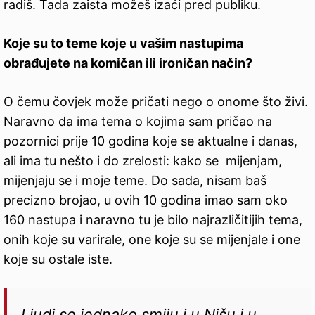
radiš. Tada zaista možeš izaći pred publiku.
Koje su to teme koje u vašim nastupima
obrađujete na komičan ili ironičan način?
O čemu čovjek može pričati nego o onome što živi.
Naravno da ima tema o kojima sam pričao na
pozornici prije 10 godina koje se aktualne i danas,
ali ima tu nešto i do zrelosti: kako se mijenjam,
mijenjaju se i moje teme. Do sada, nisam baš
precizno brojao, u ovih 10 godina imao sam oko
160 nastupa i naravno tu je bilo najrazličitijih tema,
onih koje su varirale, one koje su se mijenjale i one
koje su ostale iste.
Ljudi se jednako smiju i u Nišu i u