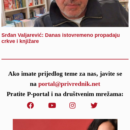
Srđan Valjarević: Danas istovremeno propadaju
crkve i knjižare
Ako imate prijedlog teme za nas, javite se
na
portal@privrednik.net
Pratite P-portal i na društvenim mrežama: