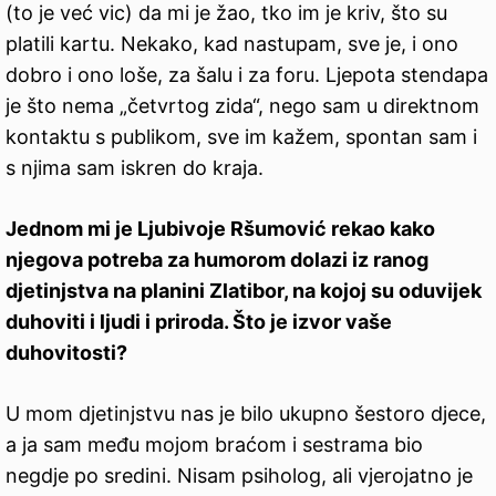
(to je već vic) da mi je žao, tko im je kriv, što su
platili kartu. Nekako, kad nastupam, sve je, i ono
dobro i ono loše, za šalu i za foru. Ljepota stendapa
je što nema „četvrtog zida“, nego sam u direktnom
kontaktu s publikom, sve im kažem, spontan sam i
s njima sam iskren do kraja.
Jednom mi je Ljubivoje Ršumović rekao kako
njegova potreba za humorom dolazi iz ranog
djetinjstva na planini Zlatibor, na kojoj su oduvijek
duhoviti i ljudi i priroda. Što je izvor vaše
duhovitosti?
U mom djetinjstvu nas je bilo ukupno šestoro djece,
a ja sam među mojom braćom i sestrama bio
negdje po sredini. Nisam psiholog, ali vjerojatno je