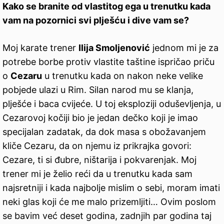
Kako se branite od vlastitog ega u trenutku kada
vam na pozornici svi plješću i dive vam se?
Moj karate trener
Ilija Smoljenović
jednom mi je za
potrebe borbe protiv vlastite taštine ispričao priču
o
Cezaru
u trenutku kada on nakon neke velike
pobjede ulazi u Rim. Silan narod mu se klanja,
plješće i baca cvijeće. U toj eksploziji oduševljenja, u
Cezarovoj kočiji bio je jedan dečko koji je imao
specijalan zadatak, da dok masa s obožavanjem
kliče Cezaru, da on njemu iz prikrajka govori:
Cezare, ti si đubre, ništarija i pokvarenjak. Moj
trener mi je želio reći da u trenutku kada sam
najsretniji i kada najbolje mislim o sebi, moram imati
neki glas koji će me malo prizemljiti… Ovim poslom
se bavim već deset godina, zadnjih par godina taj