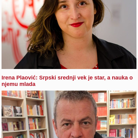
Irena Plaović: Srpski srednji vek je star, a nauka o
njemu mlada