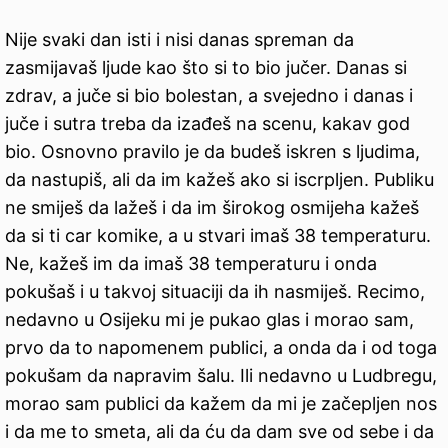
Nije svaki dan isti i nisi danas spreman da
zasmijavaš ljude kao što si to bio jučer. Danas si
zdrav, a juče si bio bolestan, a svejedno i danas i
juče i sutra treba da izađeš na scenu, kakav god
bio. Osnovno pravilo je da budeš iskren s ljudima,
da nastupiš, ali da im kažeš ako si iscrpljen. Publiku
ne smiješ da lažeš i da im širokog osmijeha kažeš
da si ti car komike, a u stvari imaš 38 temperaturu.
Ne, kažeš im da imaš 38 temperaturu i onda
pokušaš i u takvoj situaciji da ih nasmiješ. Recimo,
nedavno u Osijeku mi je pukao glas i morao sam,
prvo da to napomenem publici, a onda da i od toga
pokušam da napravim šalu. Ili nedavno u Ludbregu,
morao sam publici da kažem da mi je začepljen nos
i da me to smeta, ali da ću da dam sve od sebe i da