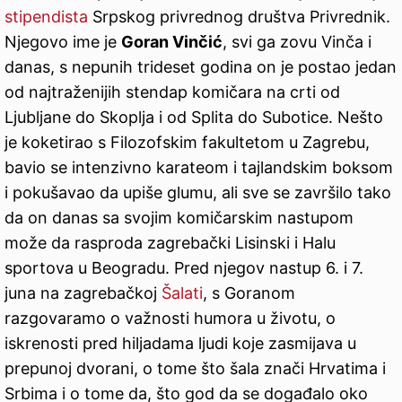
stipendista
Srpskog privrednog društva Privrednik.
Njegovo ime je
Goran Vinčić
, svi ga zovu Vinča i
danas, s nepunih trideset godina on je postao jedan
od najtraženijih stendap komičara na crti od
Ljubljane do Skoplja i od Splita do Subotice. Nešto
je koketirao s Filozofskim fakultetom u Zagrebu,
bavio se intenzivno karateom i tajlandskim boksom
i pokušavao da upiše glumu, ali sve se završilo tako
da on danas sa svojim komičarskim nastupom
može da rasproda zagrebački Lisinski i Halu
sportova u Beogradu. Pred njegov nastup 6. i 7.
juna na zagrebačkoj
Šalati
, s Goranom
razgovaramo o važnosti humora u životu, o
iskrenosti pred hiljadama ljudi koje zasmijava u
prepunoj dvorani, o tome što šala znači Hrvatima i
Srbima i o tome da, što god da se događalo oko