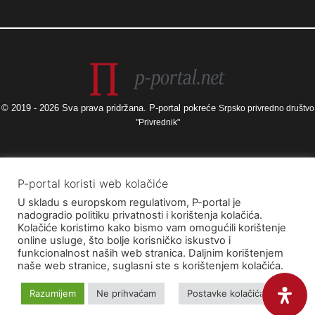
© 2019 - 2026 Sva prava pridržana. P-portal pokreće
Srpsko privredno društvo
"Privrednik"
Izneseni stavovi i mišljenja samo su autorova i ne odražavaju nužno
P-portal koristi web kolačiće
službena stajališta Europske unije ili Europske komisije, kao ni stajališta
U skladu s europskom regulativom, P-portal je
Agencije za elektroničke medije ni Ministarstva kulture i medija. Europska
nadogradio politiku privatnosti i korištenja kolačića.
unija i Europska komisija, kao ni Agencija za elektroničke medije ni
Kolačiće koristimo kako bismo vam omogućili korištenje
Ministarstvo kulture i medija ne mogu se smatrati odgovornima za njih.
online usluge, što bolje korisničko iskustvo i
funkcionalnost naših web stranica. Daljnim korištenjem
naše web stranice, suglasni ste s korištenjem kolačića.
Razumijem
Ne prihvaćam
Postavke kolačića