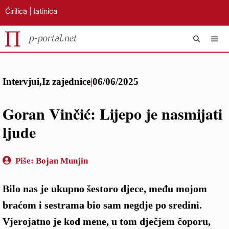
Ćirilica
|
latinica
Preskoči
IZB
na
Intervjui
,
Iz zajednice
|
06/06/2025
sadržaj
Goran Vinčić: Lijepo je nasmijati
ljude
Piše:
Bojan Munjin
Bilo nas je ukupno šestoro djece, među mojom
braćom i sestrama bio sam negdje po sredini.
Vjerojatno je kod mene, u tom dječjem čoporu,