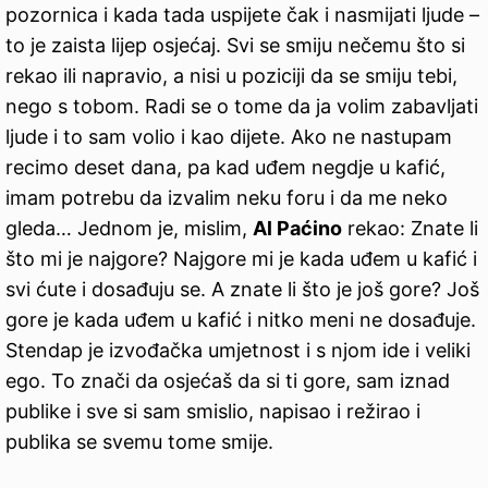
pozornica i kada tada uspijete čak i nasmijati ljude –
to je zaista lijep osjećaj. Svi se smiju nečemu što si
rekao ili napravio, a nisi u poziciji da se smiju tebi,
nego s tobom. Radi se o tome da ja volim zabavljati
ljude i to sam volio i kao dijete. Ako ne nastupam
recimo deset dana, pa kad uđem negdje u kafić,
imam potrebu da izvalim neku foru i da me neko
gleda… Jednom je, mislim,
Al Paćino
rekao: Znate li
što mi je najgore? Najgore mi je kada uđem u kafić i
svi ćute i dosađuju se. A znate li što je još gore? Još
gore je kada uđem u kafić i nitko meni ne dosađuje.
Stendap je izvođačka umjetnost i s njom ide i veliki
ego. To znači da osjećaš da si ti gore, sam iznad
publike i sve si sam smislio, napisao i režirao i
publika se svemu tome smije.