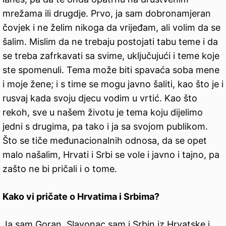
mrežama ili drugdje. Prvo, ja sam dobronamjeran
čovjek i ne želim nikoga da vrijeđam, ali volim da se
šalim. Mislim da ne trebaju postojati tabu teme i da
se treba zafrkavati sa svime, uključujući i teme koje
ste spomenuli. Tema može biti spavaća soba mene
i moje žene; i s time se mogu javno šaliti, kao što je i
rusvaj kada svoju djecu vodim u vrtić. Kao što
rekoh, sve u našem životu je tema koju dijelimo
jedni s drugima, pa tako i ja sa svojom publikom.
Što se tiče međunacionalnih odnosa, da se opet
malo našalim, Hrvati i Srbi se vole i javno i tajno, pa
zašto ne bi pričali i o tome.
Kako vi pričate o Hrvatima i Srbima?
Ja sam Goran, Slavonac sam i Srbin iz Hrvatske i