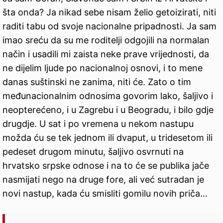
šta onda? Ja nikad sebe nisam želio getoizirati, niti
raditi tabu od svoje nacionalne pripadnosti. Ja sam
imao sreću da su me roditelji odgojili na normalan
način i usadili mi zaista neke prave vrijednosti, da
ne dijelim ljude po nacionalnoj osnovi, i to mene
danas suštinski ne zanima, niti će. Zato o tim
međunacionalnim odnosima govorim lako, šaljivo i
neopterećeno, i u Zagrebu i u Beogradu, i bilo gdje
drugdje. U sat i po vremena u nekom nastupu
možda ću se tek jednom ili dvaput, u tridesetom ili
pedeset drugom minutu, šaljivo osvrnuti na
hrvatsko srpske odnose i na to će se publika jače
nasmijati nego na druge fore, ali već sutradan je
novi nastup, kada ću smisliti gomilu novih priča…