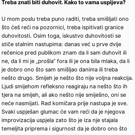
Treba znati biti duhovit. Kako to vama uspijeva?
U mom poslu treba puno raditi, treba smišljati ono
što ćeš reći na pozornici, treba ispitivati granice
duhovitosti. Osim toga, iskustvo duhovitosti se
stiče stalnim nastupima: danas već u prve dvije
rečenice pred publikom znam da li sam duhovit ili
ne, da li mi je „prošla“ fora ili je ona bila mlaka, da li
je dobro ono što sam smišljao danima ili treba
nešto drugo. Smijeh je nešto što nije voljna reakcija.
Ljudi smijehom refleksno reagiraju na nešto što ih
tjera na smijeh, ali ako nešto nije smiješno, oni se
neće nasmijati. Rad komičara prije nastupa je sve.
Svaki uspješan glumac će vam reći da je njegova
improvizacija uspjela zato što je iza nje stajala
temeljita priprema i sigurnost da je dobro ono što