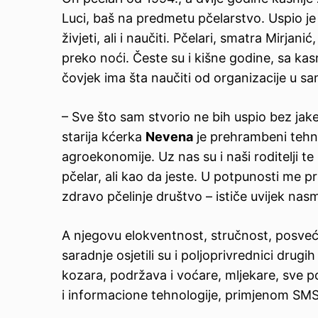
Luci, baš na predmetu pčelarstvo. Uspio je 
živjeti, ali i naučiti. Pčelari, smatra Mirjani
preko noći. Česte su i kišne godine, sa ka
čovjek ima šta naučiti od organizacije u sa
– Sve što sam stvorio ne bih uspio bez jak
starija kćerka
Nevena
je prehrambeni tehn
agroekonomije. Uz nas su i naši roditelji t
pčelar, ali kao da jeste. U potpunosti me pr
zdravo pčelinje društvo – ističe uvijek nasm
A njegovu elokventnost, stručnost, posveć
saradnje osjetili su i poljoprivrednici drugi
kozara, podržava i voćare, mljekare, sve polj
i informacione tehnologije, primjenom SMS