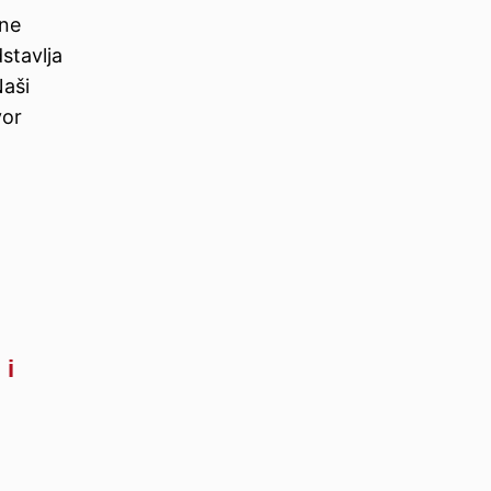
tne
stavlja
Naši
vor
 i