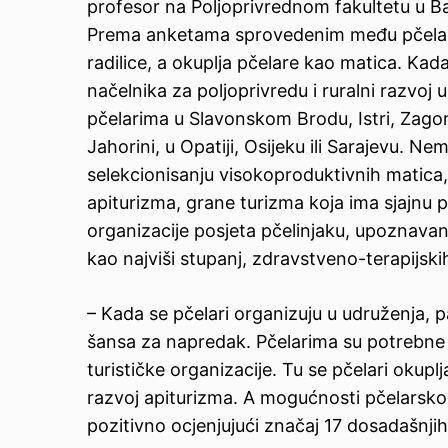
profesor na Poljoprivrednom fakultetu u Ban
Prema anketama sprovedenim među pčelarim
radilice, a okuplja pčelare kao matica. Kad
načelnika za poljoprivredu i ruralni razvoj
pčelarima u Slavonskom Brodu, Istri, Zagorj
Jahorini, u Opatiji, Osijeku ili Sarajevu. Ne
selekcionisanju visokoproduktivnih matica,
apiturizma, grane turizma koja ima sjajnu 
organizacije posjeta pčelinjaku, upoznavanj
kao najviši stupanj, zdravstveno-terapijski
– Kada se pčelari organizuju u udruženja, p
šansa za napredak. Pčelarima su potrebne su
turističke organizacije. Tu se pčelari okuplj
razvoj apiturizma. A mogućnosti pčelarskog
pozitivno ocjenjujući značaj 17 dosadašnjih