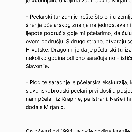
je
pčelinjake
o kojima vodi računa Mirjanić
– Pčelarski turizam je nešto što bi i u zem
širenja pčelarskog znanja na jednostavan i 
ljepote područja gdje mi pčelarimo, da čuju
ovom području. S druge strane, otvaraju 
Hrvatske. Drago mi je da je pčelarski tur
nekoliko godina odlično sarađujemo
–
istič
Slavonije.
– Plod te saradnje je pčelarska ekskurzija,
slavonskobrodski pčelari prvi došli u posj
nam pčelari iz Krapine, pa Istrani. Naše i 
dodaje Mirjanić.
On pčelari od 1994., a dvije godine kasnije