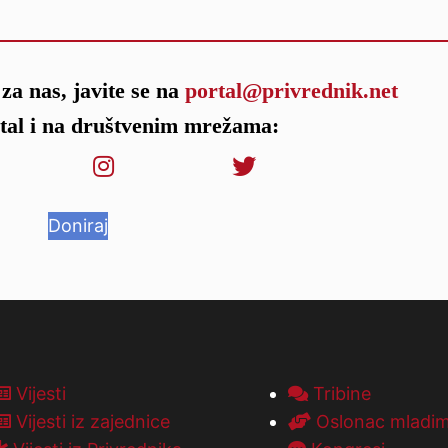
za nas, javite se na
portal@privrednik.net
rtal i na društvenim mrežama:
Doniraj
Vijesti
Tribine
Vijesti iz zajednice
Oslonac mladi