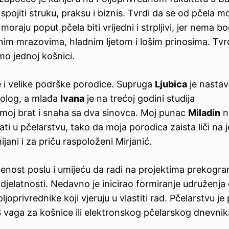
spojiti struku, praksu i biznis. Tvrdi da se od pčela m
ć, moraju poput pčela biti vrijedni i strpljivi, jer nema 
snim mrazovima, hladnim ljetom i lošim prinosima. Tvr
mo jednoj košnici.
e i velike podrške porodice. Supruga
Ljubica
je nastav
olog, a mlađa
Ivana
je na trećoj godini studija
e moj brat i snaha sa dva sinovca. Moj punac
Miladin
ni
ati u pčelarstvu, tako da moja porodica zaista liči na 
ijani i za priču raspoloženi Mirjanić.
enost poslu i umijeću da radi na projektima prekogra
h djelatnosti. Nedavno je inicirao formiranje udruženja
oprivrednike koji vjeruju u vlastiti rad. Pčelarstvu je p
 vaga za košnice ili elektronskog pčelarskog dnevnik