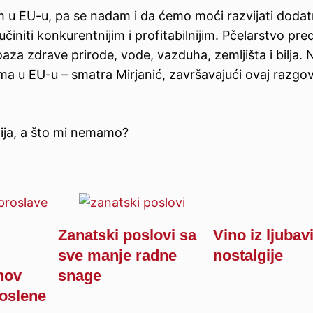
 u EU-u, pa se nadam i da ćemo moći razvijati doda
initi konkurentnijim i profitabilnijim. Pčelarstvo pred
aza zdrave prirode, vode, vazduha, zemljišta i bilja. 
ma u EU-u – smatra Mirjanić, završavajući ovaj razgo
enija, a što mi nemamo?
Zanatski poslovi sa
Vino iz ljubavi
sve manje radne
nostalgije
ihov
snage
poslene