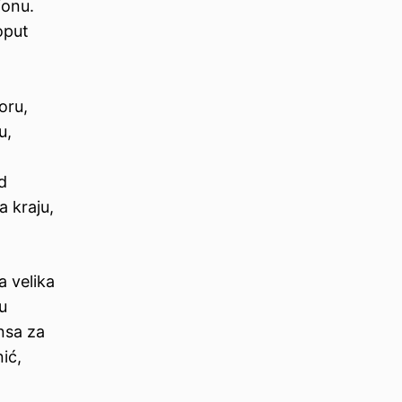
ionu.
oput
oru,
u,
d
a kraju,
a velika
u
ansa za
ić,