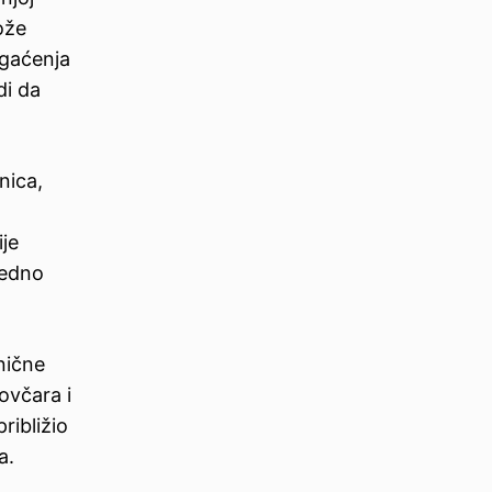
ože
bogaćenja
di da
nica,
je
jedno
nične
 ovčara i
ribližio
a.