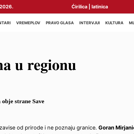
2026.
Ćirilica
|
latinica
NTARI
VREMEPLOV
PRAVO GLASA
INTERVJUI
KULTURA
M
ma u regionu
 obje strane Save
i, zavise od prirode i ne poznaju granice.
Goran Mirjani