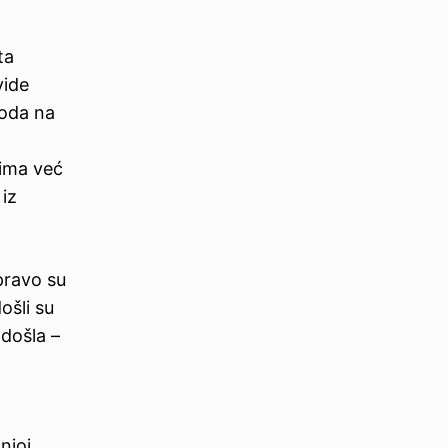
ta
vide
roda na
jima već
 iz
pravo su
ošli su
odošla –
njoj