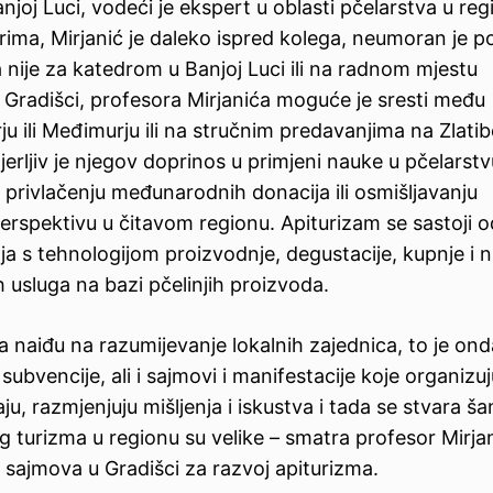
joj Luci, vodeći je ekspert u oblasti pčelarstva u reg
a, Mirjanić je daleko ispred kolega, neumoran je p
a nije za katedrom u Banjoj Luci ili na radnom mjestu
 u Gradišci, profesora Mirjanića moguće je sresti među
u ili Međimurju ili na stručnim predavanjima na Zlatib
mjerljiv je njegov doprinos u primjeni nauke u pčelarstv
 privlačenju međunarodnih donacija ili osmišljavanju
perspektivu u čitavom regionu. Apiturizam se sastoji o
a s tehnologijom proizvodnje, degustacije, kupnje i n
h usluga na bazi pčelinjih proizvoda.
a naiđu na razumijevanje lokalnih zajednica, to je ond
bvencije, ali i sajmovi i manifestacije koje organizuj
aju, razmjenjuju mišljenja i iskustva i tada se stvara š
 turizma u regionu su velike – smatra profesor Mirjan
 sajmova u Gradišci za razvoj apiturizma.