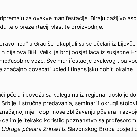
ripremaju za ovakve manifestacije. Biraju pažljivo as
u te o prezentaciji vlastite proizvodnje.
vomed” u Gradišci okupljali su se pčelari iz Lijevče p
h dijelova BiH. Veliki je broj posjetilaca iz susjedne H
ne međusobne veze. Sve manifestacije ovakvog tipa vo
 značajno povećati ugled i finansijsku dobit lokalne
ći pčelari povežu sa kolegama iz regiona, došlo je do
Srbije. I stručna predavanja, seminari i okrugli stolov
načajnoj mjeri doprinose zbližavanju pčelara i razvoj
rde da im je itekako koristilo poznanstvo sa profesorom
a
Udruge pčelara Zrinski
iz Slavonskog Broda posjetil