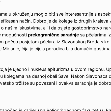
.
ljama u okruženju moglo biti sve interesantnije s aspek
efikasan način. Dobro je da kolege iz drugih krajeva 
 o našim iskustvima, ali i da osjete gostoprimstvo na
se mogućnosti
prekogranične saradnje
sa pčelarima iz
izam počeo posjetom pčelara iz Slavonskog Broda s ko
e Mirjanić, čija je cijela porodica bila domaćin gostima
 koja je ujedno i nukleus apiturizma u ovom regionu. U
etu kolegama na desnoj obali Save. Nakon Slavonaca d
hrvatsko tržište su povezani i ovakva saradnja je dobr
 započeo je karijeru na Poljoprivrednom fakultetu u Ba