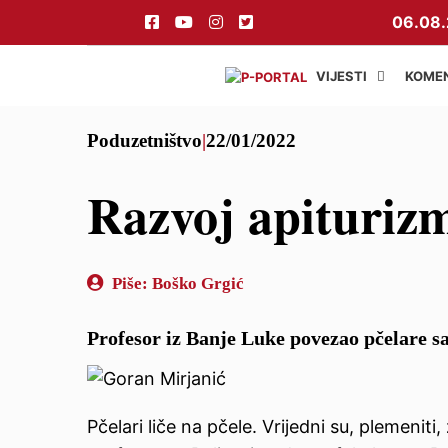
Preskoči
06.08.
na
sadržaj
VIJESTI
KOME
Poduzetništvo
|
22/01/2022
Razvoj apituriz
Piše:
Boško Grgić
Profesor iz Banje Luke povezao pčelare sa
Pčelari liče na pčele. Vrijedni su, plemenit