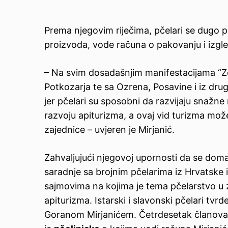
Prema njegovim riječima, pčelari se dugo p
proizvoda, vode računa o pakovanju i izgled
– Na svim dosadašnjim manifestacijama “Zdra
Potkozarja te sa Ozrena, Posavine i iz drugi
jer pčelari su sposobni da razvijaju snaž
razvoju apiturizma, a ovaj vid turizma može
zajednice – uvjeren je Mirjanić.
Zahvaljujući njegovoj upornosti da se doma
saradnje sa brojnim pčelarima iz Hrvatske i 
sajmovima na kojima je tema pčelarstvo u z
apiturizma. Istarski i slavonski pčelari tv
Goranom Mirjanićem. Četrdesetak članov