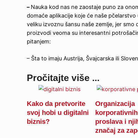
–
Nauka kod nas ne zaostaje puno za onom
domaće aplikacije koje će naše pčelarstvo uč
veliku izvoznu šansu naše zemlje, jer smo o
proizvodi veoma su interesantni potrošači
pitanjem:
– Šta to imaju Austrija, Švajcarska ili Slov
Pročitajte više ...
Kako da pretvorite
Organizacija
svoj hobi u digitalni
korporativnih
biznis?
proslava i nj
značaj za za