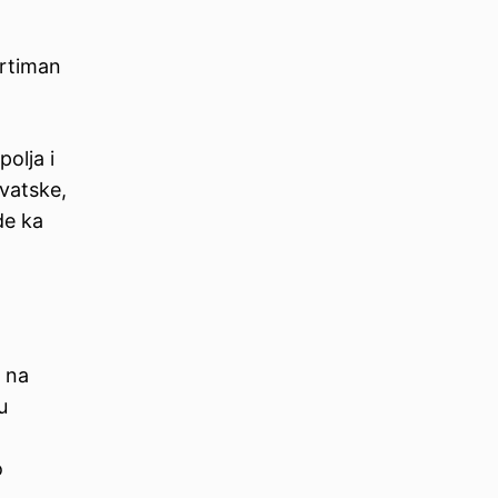
ortiman
olja i
rvatske,
de ka
i na
u
o