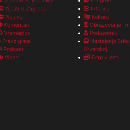
Vijesti iz Privrednika
Kongresi
Vijesti iz Zagreba
Intervjui
Najave
Kultura
Komentari
Obrazovanje i m
Vremeplov
Poduzetnik
Pravo glasa
Nestajanje Srba
Podcast
Hrvatskoj
Video
Foto vijesti