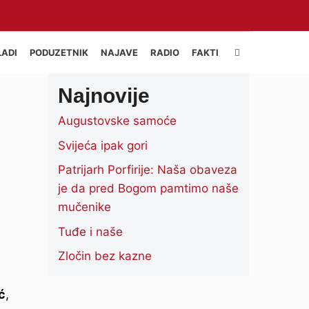
LADI
PODUZETNIK
NAJAVE
RADIO
FAKTI
Najnovije
Augustovske samoće
Svijeća ipak gori
Patrijarh Porfirije: Naša obaveza
je da pred Bogom pamtimo naše
mučenike
Tuđe i naše
Zločin bez kazne
ć
,