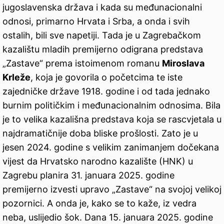
jugoslavenska država i kada su međunacionalni
odnosi, primarno Hrvata i Srba, a onda i svih
ostalih, bili sve napetiji. Tada je u Zagrebačkom
kazalištu mladih premijerno odigrana predstava
„Zastave“ prema istoimenom romanu
Miroslava
Krleže
, koja je govorila o početcima te iste
zajedničke države 1918. godine i od tada jednako
burnim političkim i međunacionalnim odnosima. Bila
je to velika kazališna predstava koja se rascvjetala u
najdramatičnije doba bliske prošlosti. Zato je u
jesen 2024. godine s velikim zanimanjem dočekana
vijest da Hrvatsko narodno kazalište (HNK) u
Zagrebu planira 31. januara 2025. godine
premijerno izvesti upravo „Zastave“ na svojoj velikoj
pozornici. A onda je, kako se to kaže, iz vedra
neba, uslijedio šok. Dana 15. januara 2025. godine