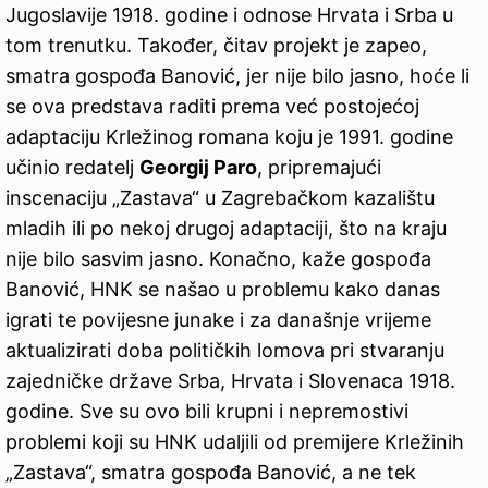
Jugoslavije 1918. godine i odnose Hrvata i Srba u
tom trenutku. Također, čitav projekt je zapeo,
smatra gospođa Banović, jer nije bilo jasno, hoće li
se ova predstava raditi prema već postojećoj
adaptaciju Krležinog romana koju je 1991. godine
učinio redatelj
Georgij Paro
, pripremajući
inscenaciju „Zastava“ u Zagrebačkom kazalištu
mladih ili po nekoj drugoj adaptaciji, što na kraju
nije bilo sasvim jasno. Konačno, kaže gospođa
Banović, HNK se našao u problemu kako danas
igrati te povijesne junake i za današnje vrijeme
aktualizirati doba političkih lomova pri stvaranju
zajedničke države Srba, Hrvata i Slovenaca 1918.
godine. Sve su ovo bili krupni i nepremostivi
problemi koji su HNK udaljili od premijere Krležinih
„Zastava“, smatra gospođa Banović, a ne tek