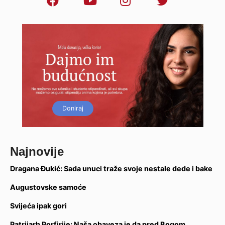
Doniraj
Najnovije
Dragana Đukić: Sada unuci traže svoje nestale dede i bake
Augustovske samoće
Svijeća ipak gori
Patrijarh Porfirije: Naša obaveza je da pred Bogom