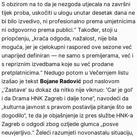
S obzirom na to da je nezgoda utjecala na završni
tijek proba, uskočiti u ulogu unutar desetak dana ne
bi bilo izvedivo, ni profesionalno prema umjetnicima
ni odgovorno prema publici.“ Također, stoji u
priopćenju, „kraća odgoda, nažalost, nije bila
moguća, jer je cjelokupni raspored ove sezone već
unaprijed definiran — ne samo s premijerama, već i
s repriznim izvedbama koje su već prodane
pretplatnicima.“ Nedugo potom u Večernjem listu
izašao je tekst
Bojane Radović
pod naslovom
„′Zastave′ su dokaz da nitko nije viknuo: ′Car je gol′
i da Drama HNK Zagreb i dalje tone“, navodeći da
„kulturna javnost s pravom postavlja pitanje što se
dogodilo“, te da je objašnjenje iz pres službe HNK-a
Zagreb o odgodi zbog ozljede glumca „posve
neuvjerljivo.“ Želeći razumjeti novonastalu situaciju,