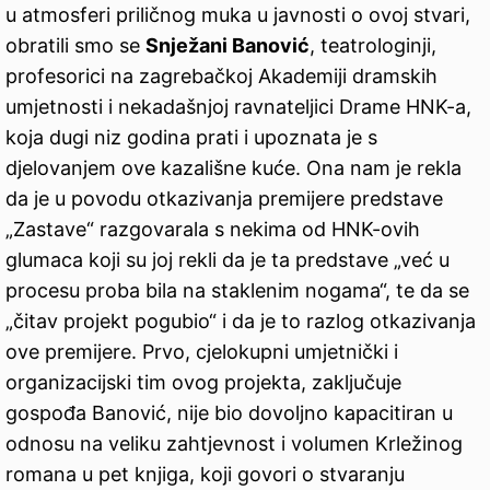
u atmosferi priličnog muka u javnosti o ovoj stvari,
obratili smo se
Snježani Banović
, teatrologinji,
profesorici na zagrebačkoj Akademiji dramskih
umjetnosti i nekadašnjoj ravnateljici Drame HNK-a,
koja dugi niz godina prati i upoznata je s
djelovanjem ove kazališne kuće. Ona nam je rekla
da je u povodu otkazivanja premijere predstave
„Zastave“ razgovarala s nekima od HNK-ovih
glumaca koji su joj rekli da je ta predstave „već u
procesu proba bila na staklenim nogama“, te da se
„čitav projekt pogubio“ i da je to razlog otkazivanja
ove premijere. Prvo, cjelokupni umjetnički i
organizacijski tim ovog projekta, zaključuje
gospođa Banović, nije bio dovoljno kapacitiran u
odnosu na veliku zahtjevnost i volumen Krležinog
romana u pet knjiga, koji govori o stvaranju