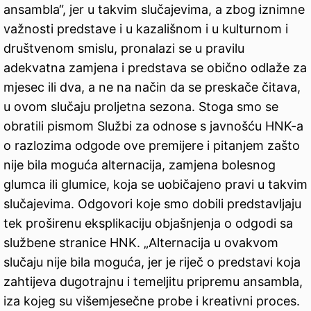
ansambla“, jer u takvim slučajevima, a zbog iznimne
važnosti predstave i u kazališnom i u kulturnom i
društvenom smislu, pronalazi se u pravilu
adekvatna zamjena i predstava se obično odlaže za
mjesec ili dva, a ne na način da se preskače čitava,
u ovom slučaju proljetna sezona. Stoga smo se
obratili pismom Službi za odnose s javnošću HNK-a
o razlozima odgode ove premijere i pitanjem zašto
nije bila moguća alternacija, zamjena bolesnog
glumca ili glumice, koja se uobičajeno pravi u takvim
slučajevima. Odgovori koje smo dobili predstavljaju
tek proširenu eksplikaciju objašnjenja o odgodi sa
službene stranice HNK. „Alternacija u ovakvom
slučaju nije bila moguća, jer je riječ o predstavi koja
zahtijeva dugotrajnu i temeljitu pripremu ansambla,
iza kojeg su višemjesečne probe i kreativni proces.