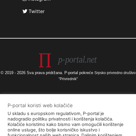
Twitter
© 2019 - 2026 Sva prava pridržana. P-portal pokreće
Srpsko privredno društvo
"Privrednik"
Izneseni stavovi i mišljenja samo su autorova i ne odražavaju nužno
P-portal koristi web kolačiće
službena stajališta Europske unije ili Europske komisije, kao ni stajališta
U skladu s europskom regulativom, P-portal je
Agencije za elektroničke medije ni Ministarstva kulture i medija. Europska
nadogradio politiku privatnosti i korištenja kolačića.
unija i Europska komisija, kao ni Agencija za elektroničke medije ni
Kolačiće koristimo kako bismo vam omogućili korištenje
Ministarstvo kulture i medija ne mogu se smatrati odgovornima za njih.
online usluge, što bolje korisničko iskustvo i
funkcionalnost naših web stranica. Daljnim korištenjem