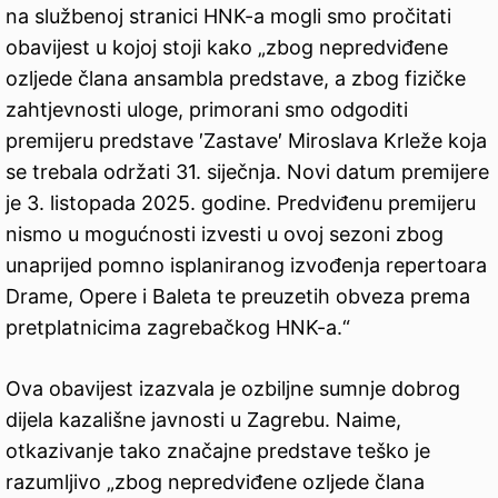
na službenoj stranici HNK-a mogli smo pročitati
obavijest u kojoj stoji kako „zbog nepredviđene
ozljede člana ansambla predstave, a zbog fizičke
zahtjevnosti uloge, primorani smo odgoditi
premijeru predstave ′Zastave′ Miroslava Krleže koja
se trebala održati 31. siječnja. Novi datum premijere
je 3. listopada 2025. godine. Predviđenu premijeru
nismo u mogućnosti izvesti u ovoj sezoni zbog
unaprijed pomno isplaniranog izvođenja repertoara
Drame, Opere i Baleta te preuzetih obveza prema
pretplatnicima zagrebačkog HNK-a.“
Ova obavijest izazvala je ozbiljne sumnje dobrog
dijela kazališne javnosti u Zagrebu. Naime,
otkazivanje tako značajne predstave teško je
razumljivo „zbog nepredviđene ozljede člana