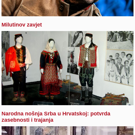
Milutinov zavjet
Narodna nošnja Srba u Hrvatskoj: potvrda
zasebnosti i trajanja