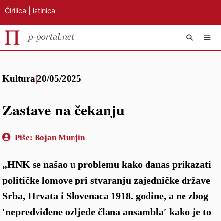
Ćirilica
|
latinica
Preskoči
IZB
na
Kultura
|
20/05/2025
sadržaj
Zastave na čekanju
Piše:
Bojan Munjin
„HNK se našao u problemu kako danas prikazati
političke lomove pri stvaranju zajedničke države
Srba, Hrvata i Slovenaca 1918. godine, a ne zbog
′nepredviđene ozljede člana ansambla′ kako je to