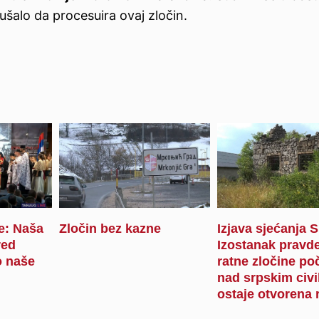
ušalo da procesuira ovaj zločin.
je: Naša
Zločin bez kazne
Izjava sjećanja 
red
Izostanak pravde
 naše
ratne zločine po
nad srpskim civi
ostaje otvorena 