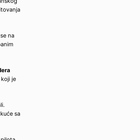
anskog
itovanja
 se na
abanim
dera
 koji je
i.
 kuće sa
pilota.