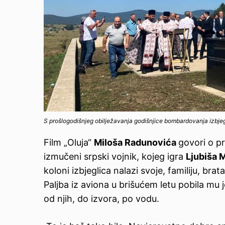
S prošlogodišnjeg obilježavanja godišnjice bombardovanja izbjeg
Film „Oluja“
Miloša Radunovića
govori o pr
izmučeni srpski vojnik, kojeg igra
Ljubiša M
koloni izbjeglica nalazi svoje, familiju, bra
Paljba iz aviona u brišućem letu pobila mu 
od njih, do izvora, po vodu.