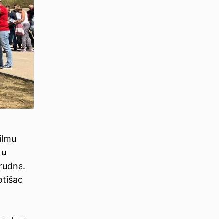
ilmu
 u
trudna.
otišao