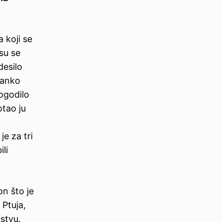
 koji se
su se
desilo
ranko
pogodilo
otao ju
e za tri
li
n što je
 Ptuja,
stvu.