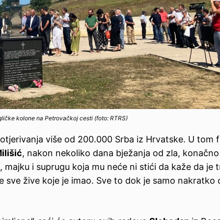
ličke kolone na Petrovačkoj cesti (foto: RTRS)
otjerivanja više od 200.000 Srba iz Hrvatske. U tom f
ilišić
, nakon nekoliko dana bježanja od zla, konačno
ta, majku i suprugu koja mu neće ni stići da kaže da je 
je sve žive koje je imao. Sve to dok je samo nakratko 