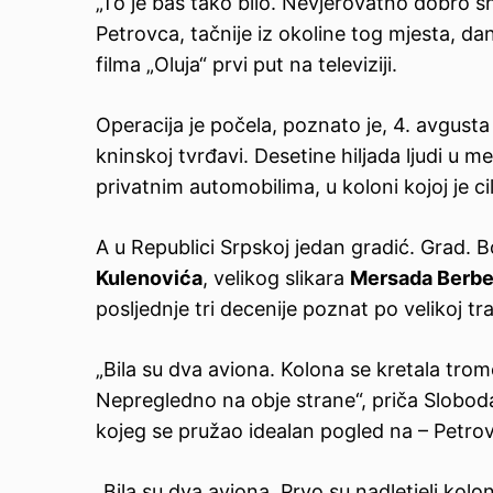
„To je baš tako bilo. Nevjerovatno dobro s
Petrovca, tačnije iz okoline tog mjesta, 
filma „Oluja“ prvi put na televiziji.
Operacija je počela, poznato je, 4. avgusta
kninskoj tvrđavi. Desetine hiljada ljudi u
privatnim automobilima, u koloni kojoj je cilj
A u Republici Srpskoj jedan gradić. Grad. 
Kulenovića
, velikog slikara
Mersada Berbe
posljednje tri decenije poznat po velikoj tra
„Bila su dva aviona. Kolona se kretala tromo
Nepregledno na obje strane“, priča Sloboda
kojeg se pružao idealan pogled na – Petrov
„Bila su dva aviona. Prvo su nadletjeli kolon