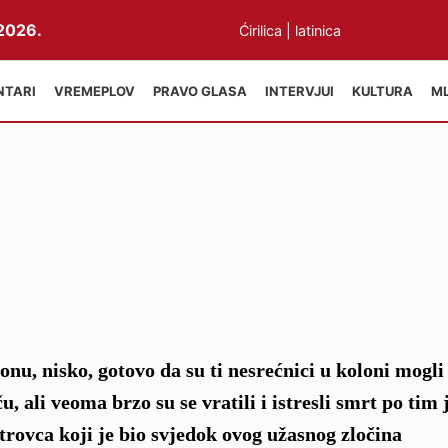
2026.
Ćirilica
|
latinica
NTARI
VREMEPLOV
PRAVO GLASA
INTERVJUI
KULTURA
M
onu, nisko, gotovo da su ti nesrećnici u koloni mogli
u, ali veoma brzo su se vratili i istresli smrt po tim
rovca koji je bio svjedok ovog užasnog zločina