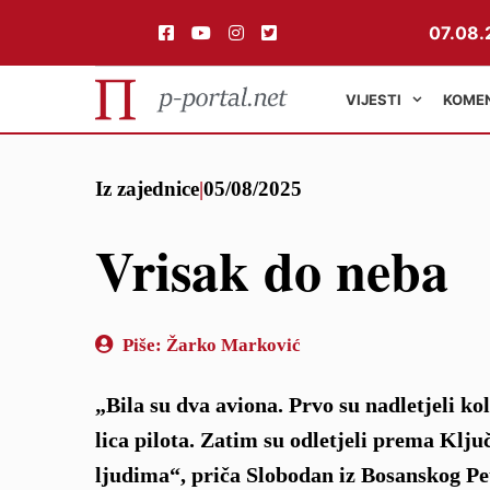
07.08.
VIJESTI
KOME
Preskoči
Iz zajednice
|
05/08/2025
na
sadržaj
Vrisak do neba
Piše:
Žarko Marković
„Bila su dva aviona. Prvo su nadletjeli kol
lica pilota. Zatim su odletjeli prema Ključ
ljudima“, priča Slobodan iz Bosanskog Pet