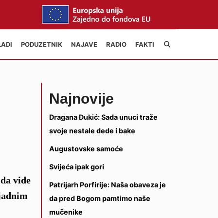
LADI
PODUZETNIK
NAJAVE
RADIO
FAKTI
Najnovije
Dragana Đukić: Sada unuci traže
svoje nestale dede i bake
Augustovske samoće
Svijeća ipak gori
 da vide
Patrijarh Porfirije: Naša obaveza je
 jadnim
da pred Bogom pamtimo naše
mučenike