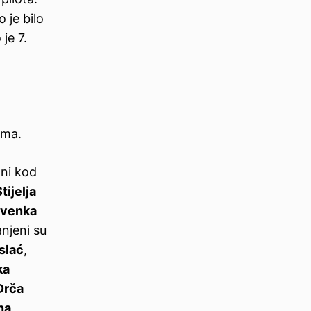
o je bilo
je 7.
ima.
ni kod
tijelja
venka
njeni su
slać
,
ka
Drča
na