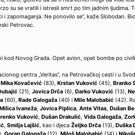
zo su se vratili i istresli smrt po tim jadnim ljudima. T
ci i zapomaganja. Ne ponovilo se“, kaže Slobodan. Bio 
nski Petrovac.
ni kod Novog Grada. Opet avion, opet bombe po civil
nog centra „Veritas“, na Petrovačkoj cesti i u Svod
,
Mika Kovačević
(83),
Krstan Vuković
(45),
Branko S
Dubajić
(21),
Jovica Drča
(6),
Darko Vuković
(13),
Ne
ža
(60),
Rade Galogaža
(40) i
Mile Malobabić
(42). Ra
Milica Ivaneža
,
Jovica Piplica
,
Ante Vitas
,
Dušan Be
renko Vuković
,
Dušan Drakulić
,
Vida Galogaža
,
Zor
ić
,
Smilja Lajšić
, kao i djeca
Željko Drča
(13),
Duška 
),
Goran Galogaža
(12),
Miloš Malobabić
(14) i
Nikoli