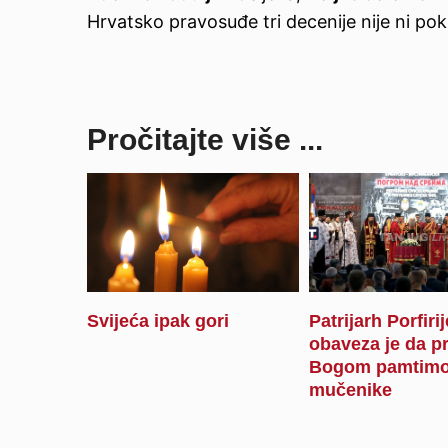
Hrvatsko pravosuđe tri decenije nije ni pok
Pročitajte više ...
Svijeća ipak gori
Patrijarh Porfiri
obaveza je da p
Bogom pamtimo
mučenike