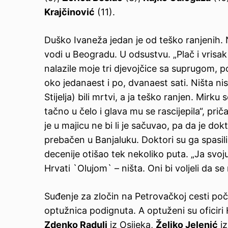
Krajčinović
(11).
Duško Ivaneža jedan je od teško ranjenih. 
vodi u Beogradu. U odsustvu. „Plač i vrisa
nalazile moje tri djevojčice sa suprugom, po
oko jedanaest i po, dvanaest sati. Ništa ni
Stijelja) bili mrtvi, a ja teško ranjen. Mi
tačno u čelo i glava mu se rascijepila“, pri
je u majicu ne bi li je sačuvao, pa da je do
prebačen u Banjaluku. Doktori su ga spasil
decenije otišao tek nekoliko puta. „Ja svoj
Hrvati `Olujom` – ništa. Oni bi voljeli da s
Suđenje za zločin na Petrovačkoj cesti poč
optužnica podignuta. A optuženi su ofici
Zdenko Radulj
iz Osijeka,
Željko Jelenić
iz