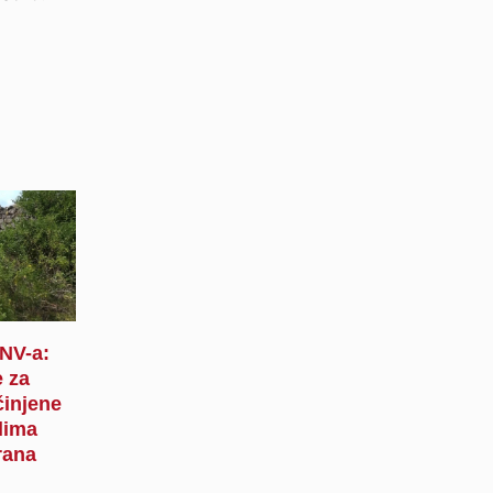
SNV-a:
 za
činjene
lima
rana