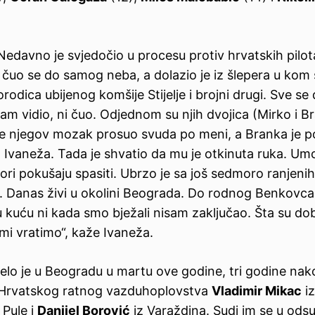
Nedavno je svjedočio u procesu protiv hrvatskih pilota
k čuo se do samog neba, a dolazio je iz šlepera u kom 
rodica ubijenog komšije Stijelje i brojni drugi. Sve se 
sam vidio, ni čuo. Odjednom su njih dvojica (Mirko i B
rku se njegov mozak prosuo svuda po meni, a Branka je 
ča Ivaneža. Tada je shvatio da mu je otkinuta ruka. Um
ktori pokušaju spasiti. Ubrzo je sa još sedmoro ranjenih
i. Danas živi u okolini Beograda. Do rodnog Benkovca j
u kuću ni kada smo bježali nisam zaključao. Šta su dobi
e mi vratimo“, kaže Ivaneža.
elo je u Beogradu u martu ove godine, tri godine nako
ri Hrvatskog ratnog vazduhoplovstva
Vladimir Mikac
iz
 Pule i
Danijel Borović
iz Varaždina. Sudi im se u odsu