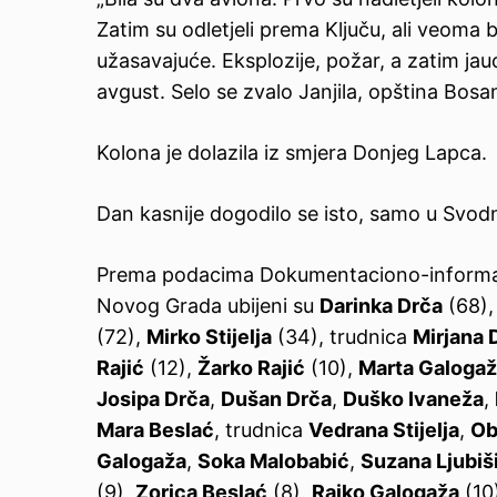
Zatim su odletjeli prema Ključu, ali veoma br
užasavajuće. Eksplozije, požar, a zatim jau
avgust. Selo se zvalo Janjila, opština Bosa
Kolona je dolazila iz smjera Donjeg Lapca.
Dan kasnije dogodilo se isto, samo u Svod
Prema podacima Dokumentaciono-informacio
Novog Grada ubijeni su
Darinka Drča
(68)
(72),
Mirko Stijelja
(34), trudnica
Mirjana 
Rajić
(12),
Žarko Rajić
(10),
Marta Galoga
Josipa Drča
,
Dušan Drča
,
Duško Ivaneža
,
Mara Beslać
, trudnica
Vedrana Stijelja
,
Ob
Galogaža
,
Soka Malobabić
,
Suzana Ljubiš
(9),
Zorica Beslać
(8),
Rajko Galogaža
(10