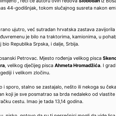
nimljeno“, reći će autoru ovih redova
Slobodan
iz Bos
danas 44-godišnjak, tokom slučajnog susreta nakon em
 rano ujutro, već sutradan hrvatska zastava zavijorila
 međuvremenu je bilo na traktorima, kamionima, u poh
 bio Republika Srpska, i dalje, Srbija.
Bosanski Petrovac. Mjesto rođenja velikog pisca
Sken
ra
, velikog dječijeg pisca
Ahmeta Hromadžića
. I grad
gediji i velikom zločinu.
 i sporo, stalno se zastajalo, nešto ili nekoga su čekal
n koji je sve posmatrao sa brda nedaleko od vlastite
ačku cestu. Imao je tada 13,14 godina.
u, nisko, gotovo da su ti nesrećnici mogli da vide lica 