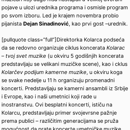
pojave u ulozi urednika programa i osmisle program
po svom izboru. Led je krajem novembra probio
pijanista
Dejan Sinadinović
, kao prvi gost –urednik.
[pullquote class=”full”]Direktorka Kolarca podseća
da se redovno organizuje ciklus koncerata
Kolarac
– tvoj svet muzike
(u okviru 5 godišnjih koncerata
predstavljaju se velikani muzičke scene), kao i cklus
Kolarčev podijum kamerne muzike
, u okviru koga
se svake nedelje u 11 h organizuju promenadni
koncerti. Predstavljaju se kamerni ansambli iz Srbije
i Evrope, kao i naši umetnici koji rade u
inostranstvu. Ovi besplatni koncerti, ističu na
Kolarcu, predstavljaju primer svojevrsne pažnje
prema publici – različitim generacijama se pruža
mogućnost da prate koncerte umetničke muzike.