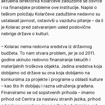
aktuelna direktorka Kolarčeve zadužbine se osvrće
i na finansijske probleme ove institucije. Napisi o
teškom položaju Kolarčeve zadužbine nedavno su
ustalasali javnost, ostavivši u vazduhu pitanje – da li
je Kolarac pred zatvaranjem usled poslovične
nebrige države o kulturi.
– Kolarac nema redovna sredstva iz državnog
budžeta. To nam stvara problem, jer je od 2011.
godine ukinuto redovno finansiranje tekućih i
materijalnih troškova objekta. Jedina sredstva koja
dobijamo od države su ona koja dobijamo na
konkursima za projekte i programe u oblasti kulture
– kao što ih dobijaju i razna udruženja građana.
Finansiramo se od sopstvenih prihoda – imamo
prihod od Centra za nastavu stranih jezika, prihod