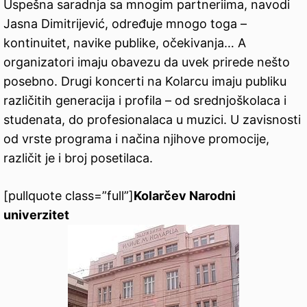
Uspešna saradnja sa mnogim partneriima, navodi
Jasna Dimitrijević, određuje mnogo toga –
kontinuitet, navike publike, očekivanja… A
organizatori imaju obavezu da uvek prirede nešto
posebno. Drugi koncerti na Kolarcu imaju publiku
različitih generacija i profila – od srednjoškolaca i
studenata, do profesionalaca u muzici. U zavisnosti
od vrste programa i načina njihove promocije,
različit je i broj posetilaca.
[pullquote class=”full”]
Kolarčev Narodni
univerzitet