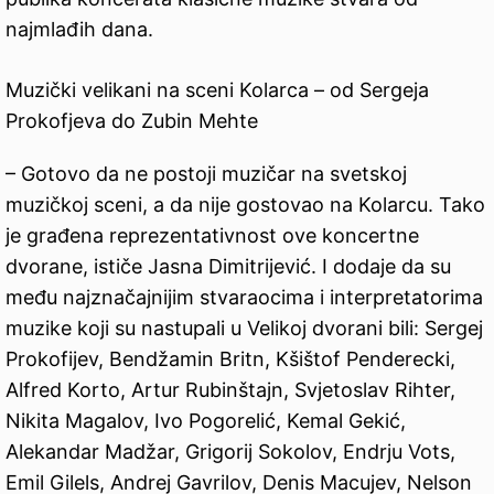
najmlađih dana.
Muzički velikani na sceni Kolarca – od Sergeja
Prokofjeva do Zubin Mehte
– Gotovo da ne postoji muzičar na svetskoj
muzičkoj sceni, a da nije gostovao na Kolarcu. Tako
je građena reprezentativnost ove koncertne
dvorane, ističe Jasna Dimitrijević. I dodaje da su
među najznačajnijim stvaraocima i interpretatorima
muzike koji su nastupali u Velikoj dvorani bili: Sergej
Prokofijev, Bendžamin Britn, Kšištof Penderecki,
Alfred Korto, Artur Rubinštajn, Svjetoslav Rihter,
Nikita Magalov, Ivo Pogorelić, Kemal Gekić,
Alekandar Madžar, Grigorij Sokolov, Endrju Vots,
Emil Gilels, Andrej Gavrilov, Denis Macujev, Nelson