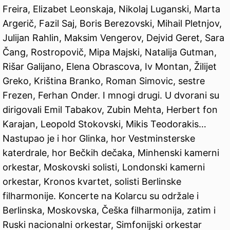
Freira, Elizabet Leonskaja, Nikolaj Luganski, Marta
Argerič, Fazil Saj, Boris Berezovski, Mihail Pletnjov,
Julijan Rahlin, Maksim Vengerov, Dejvid Geret, Sara
Čang, Rostropovič, Mipa Majski, Natalija Gutman,
Rišar Galijano, Elena Obrascova, Iv Montan, Žilijet
Greko, Kriština Branko, Roman Simovic, sestre
Frezen, Ferhan Onder. I mnogi drugi. U dvorani su
dirigovali Emil Tabakov, Zubin Mehta, Herbert fon
Karajan, Leopold Stokovski, Mikis Teodorakis…
Nastupao je i hor Glinka, hor Vestminsterske
katerdrale, hor Bečkih dečaka, Minhenski kamerni
orkestar, Moskovski solisti, Londonski kamerni
orkestar, Kronos kvartet, solisti Berlinske
filharmonije. Koncerte na Kolarcu su održale i
Berlinska, Moskovska, Češka filharmonija, zatim i
Ruski nacionalni orkestar, Simfonijski orkestar