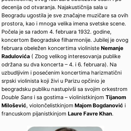
decenija od otvaranja. Najakustičnija sala u
Beogradu ugostila je sve značajne muzičare sa ovih
prostora, kao i mnoga velika imena svetske scene.
Počela je sa radom 4. februara 1932. godine,
koncertom Beogradske filharmonije. Jubilej je ovog
februara obeležen koncertima violiniste
Nemanje
Radulovića
( Zbog velikog interesovanja publike
održana su dva koncerta – 4. i 6. februara). Na
uzbudljivim i posećenim koncertima harizmatični
srpski violinista koji živi u Parizu opčinio je
beogradsku publiku nastupivši sa svojim orkestrom
Double Sans
i sa gostima – violinistkinjom
Tijanom
Milošević
, violončelistkinjom
Majom Bogdanović
i
francuskom pijanistkinjom
Laure Favre Khan
.