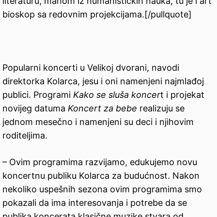
literaturu, mahom iz humanističkih nauka, tu je i art
bioskop sa redovnim projekcijama.[/pullquote]
Popularni koncerti u Velikoj dvorani, navodi
direktorka Kolarca, jesu i oni namenjeni najmlađoj
publici. Programi
Kako se sluša koncer
t i projekat
novijeg datuma
Koncert za bebe
realizuju se
jednom mesečno i namenjeni su deci i njihovim
roditeljima.
– Ovim programima razvijamo, edukujemo novu
koncertnu publiku Kolarca za budućnost. Nakon
nekoliko uspešnih sezona ovim programima smo
pokazali da ima interesovanja i potrebe da se
publika koncerata klasične muzike stvara od