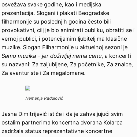
osvežava svake godine, kao i medijska
prezentacija. Slogani i plakati Beogradske
filharmonije su poslednjih godina često bili
provokativni, cilj je bio animirati publiku, obratiti se i
vernoj publici, i potencijalnim ljubiteljima klasične
muzike. Slogan Filharmonije u aktuelnoj sezoni je
Samo muzika – jer doživljaj nema cenu
, a koncerti
su nazvani: Za zalјublјene, Za početnike, Za znalce,
Za avanturiste i Za megalomane.
Nemanja Radulović
Jasna Dimitrijević ističe i da je zahvaljujući svim
ostalim partnerima koncertna dvorana Kolarca
zadržala status reprezentativne koncertne