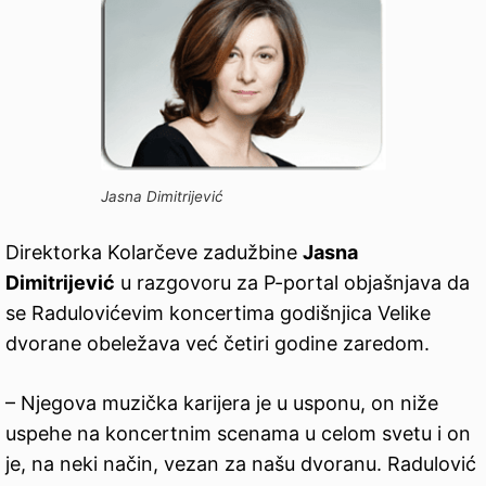
Jasna Dimitrijević
Direktorka Kolarčeve zadužbine
Jasna
Dimitrijević
u razgovoru za P-portal objašnjava da
se Radulovićevim koncertima godišnjica Velike
dvorane obeležava već četiri godine zaredom.
– Njegova muzička karijera je u usponu, on niže
uspehe na koncertnim scenama u celom svetu i on
je, na neki način, vezan za našu dvoranu. Radulović