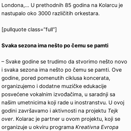
Londona,… U prethodnih 85 godina na Kolarcu je
nastupalo oko 3000 različitih orkestara.
[pullquote class=”full”]
Svaka sezona ima nešto po čemu se pamti
– Svake godine se trudimo da stvorimo nešto novo
i svaka sezona ima nešto po čemu se pamti. Ove
godine, pored pomenutih ciklusa koncerata,
organizujemo i dodatne muzičke edukacije
posvećene vokalnim izvođačima, u saradnji sa
našim umetnicima koji rade u inostranstvu. U ovoj
godini završavamo i aktivnosti na projektu
Tejk
over
. Kolarac je partner u ovom projektu, koji se
organizuje u okviru programa
Kreativna Evropa