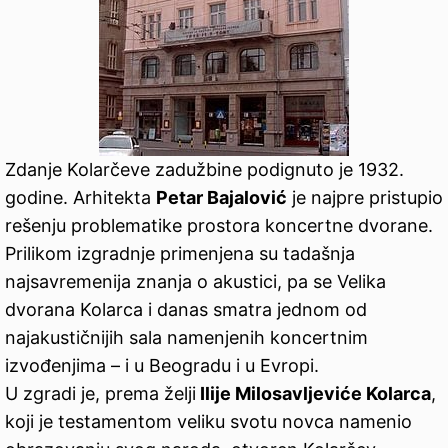
Zdanje Kolarčeve zadužbine podignuto je 1932.
godine. Arhitekta
Petar Bajalović
je najpre pristupio
rešenju problematike prostora koncertne dvorane.
Prilikom izgradnje primenjena su tadašnja
najsavremenija znanja o akustici, pa se Velika
dvorana Kolarca i danas smatra jednom od
najakustičnijih sala namenjenih koncertnim
izvođenjima – i u Beogradu i u Evropi.
U zgradi je, prema želji
Ilije Milosavljeviće Kolarca
,
koji je testamentom veliku svotu novca namenio