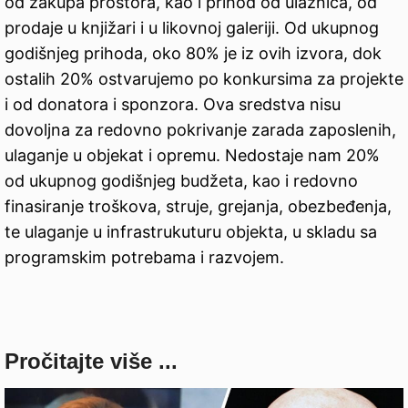
od zakupa prostora, kao i prihod od ulaznica, od
prodaje u knjižari i u likovnoj galeriji. Od ukupnog
godišnjeg prihoda, oko 80% je iz ovih izvora, dok
ostalih 20% ostvarujemo po konkursima za projekte
i od donatora i sponzora. Ova sredstva nisu
dovoljna za redovno pokrivanje zarada zaposlenih,
ulaganje u objekat i opremu. Nedostaje nam 20%
od ukupnog godišnjeg budžeta, kao i redovno
finasiranje troškova, struje, grejanja, obezbeđenja,
te ulaganje u infrastrukuturu objekta, u skladu sa
programskim potrebama i razvojem.
Pročitajte više ...