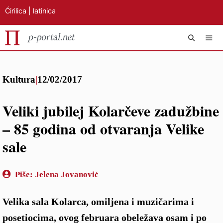
Ćirilica
|
latinica
Preskoči
IZB
na
Kultura
|
12/02/2017
sadržaj
Veliki jubilej Kolarčeve zadužbine
– 85 godina od otvaranja Velike
sale
Piše:
Jelena Jovanović
Velika sala Kolarca, omiljena i muzičarima i
posetiocima, ovog februara obeležava osam i po