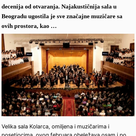
decenija od otvaranja. Najakustičnija sala u
Beogradu ugostila je sve značajne muzičare sa
ovih prostora, kao …
Velika sala Kolarca, omiljena i muzičarima i
posetiocima, ovog februara obeležava osam i po