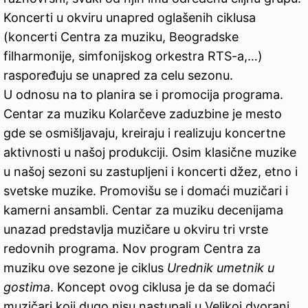
Koncerti u okviru unapred oglašenih ciklusa
(koncerti Centra za muziku, Beogradske
filharmonije, simfonijskog orkestra RTS-a,…)
raspoređuju se unapred za celu sezonu.
U odnosu na to planira se i promocija programa.
Centar za muziku Kolarčeve zaduzbine je mesto
gde se osmišljavaju, kreiraju i realizuju koncertne
aktivnosti u našoj produkciji. Osim klasične muzike
u našoj sezoni su zastupljeni i koncerti džez, etno i
svetske muzike. Promovišu se i domaći muzičari i
kamerni ansambli. Centar za muziku decenijama
unazad predstavlja muzičare u okviru tri vrste
redovnih programa. Nov program Centra za
muziku ove sezone je ciklus
Urednik umetnik u
gostima
. Koncept ovog ciklusa je da se domaći
muzičari koji dugo nisu nastupali u Velikoj dvorani