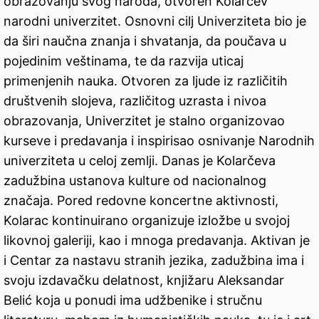
obrazovanju svog naroda, otvoren Kolarčev
narodni univerzitet. Osnovni cilj Univerziteta bio je
da širi naučna znanja i shvatanja, da poučava u
pojedinim veštinama, te da razvija uticaj
primenjenih nauka. Otvoren za ljude iz različitih
društvenih slojeva, različitog uzrasta i nivoa
obrazovanja, Univerzitet je stalno organizovao
kurseve i predavanja i inspirisao osnivanje Narodnih
univerziteta u celoj zemlji. Danas je Kolarčeva
zadužbina ustanova kulture od nacionalnog
značaja. Pored redovne koncertne aktivnosti,
Kolarac kontinuirano organizuje izložbe u svojoj
likovnoj galeriji, kao i mnoga predavanja. Aktivan je
i Centar za nastavu stranih jezika, zadužbina ima i
svoju izdavačku delatnost, knjižaru Aleksandar
Belić koja u ponudi ima udžbenike i stručnu