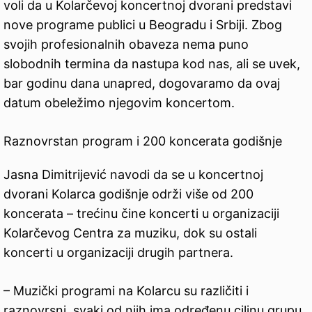
voli da u Kolarčevoj koncertnoj dvorani predstavi
nove programe publici u Beogradu i Srbiji. Zbog
svojih profesionalnih obaveza nema puno
slobodnih termina da nastupa kod nas, ali se uvek,
bar godinu dana unapred, dogovaramo da ovaj
datum obeležimo njegovim koncertom.
Raznovrstan program i 200 koncerata godišnje
Jasna Dimitrijević navodi da se u koncertnoj
dvorani Kolarca godišnje održi više od 200
koncerata – trećinu čine koncerti u organizaciji
Kolarčevog Centra za muziku, dok su ostali
koncerti u organizaciji drugih partnera.
– Muzički programi na Kolarcu su različiti i
raznovrsni, svaki od njih ima određenu ciljnu grupu.