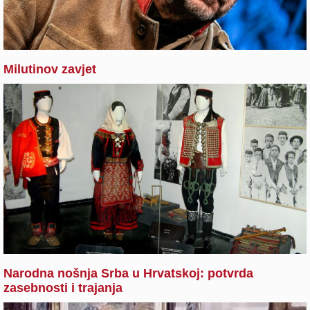
Milutinov zavjet
Narodna nošnja Srba u Hrvatskoj: potvrda
zasebnosti i trajanja