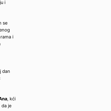
u i
n se
đenog
hrama i
n
j dan
c
Ana
, kći
 da je