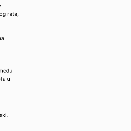
v
og rata,
ma
zmeđu
eta u
ski.