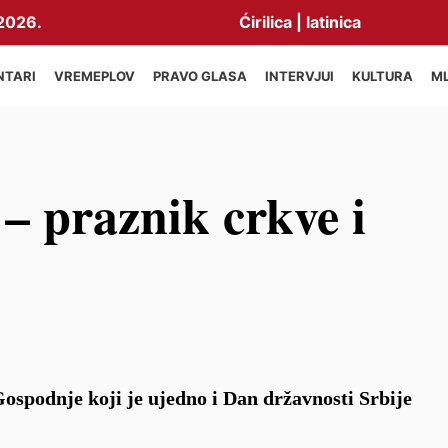
2026.
Ćirilica
|
latinica
NTARI
VREMEPLOV
PRAVO GLASA
INTERVJUI
KULTURA
M
 – praznik crkve i
Gospodnje koji je ujedno i Dan državnosti Srbije