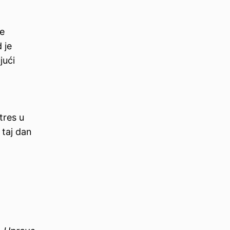
me
 je
jući
tres u
 taj dan