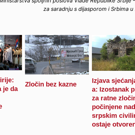
Ministarstva spoljnih poslova Vlade Republike Srbije
za saradnju s dijasporom i Srbima u
rije:
Izjava sjećan
Zločin bez kazne
 je da
a: Izostanak 
za ratne zloči
e
počinjene na
srpskim civil
ostaje otvore