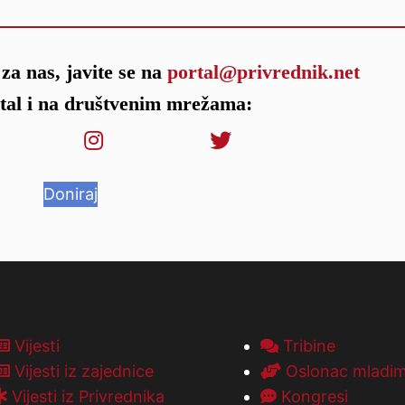
za nas, javite se na
portal@privrednik.net
rtal i na društvenim mrežama:
Doniraj
Vijesti
Tribine
Vijesti iz zajednice
Oslonac mladi
Vijesti iz Privrednika
Kongresi