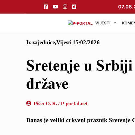
Preskoči
07.08.
na
sadržaj
VIJESTI
KOME
Iz zajednice
,
Vijesti
|
15/02/2026
Sretenje u Srbiji
države
Piše:
O. R. / P-portal.net
Danas je veliki crkveni praznik Sretenje 