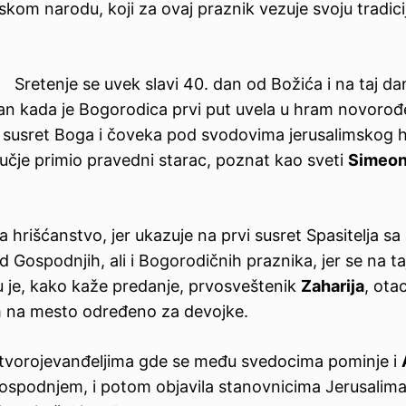
kom narodu, koji za ovaj praznik vezuje svoju tradicij
Sretenje se uvek slavi 40. dan od Božića i na taj da
dan kada je Bogorodica prvi put uvela u hram novoro
vi susret Boga i čoveka pod svodovima jerusalimskog 
učje primio pravedni starac, poznat kao sveti
Simeo
 hrišćanstvo, jer ukazuje na prvi susret Spasitelja sa
 Gospodnjih, ali i Bogorodičnih praznika, jer se na ta
u je, kako kaže predanje, prvosveštenik
Zaharija
, ota
am na mesto određeno za devojke.
četvorojevanđeljima gde se među svedocima pominje i
 Gospodnjem, i potom objavila stanovnicima Jerusalima