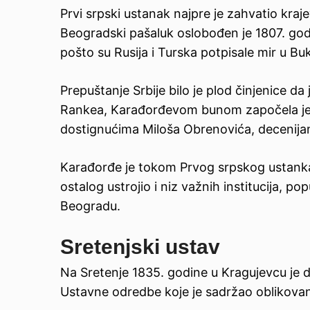
Prvi srpski ustanak najpre je zahvatio kra
Beogradski pašaluk oslobođen je 1807. godi
pošto su Rusija i Turska potpisale mir u Bu
Prepuštanje Srbije bilo je plod činjenice 
Rankea, Karađorđevom bunom započela je 
dostignućima Miloša Obrenovića, decenij
Karađorđe je tokom Prvog srpskog ustanka
ostalog ustrojio i niz važnih institucija, p
Beogradu.
Sretenjski ustav
Na Sretenje 1835. godine u Kragujevcu je d
Ustavne odredbe koje je sadržao oblikovan