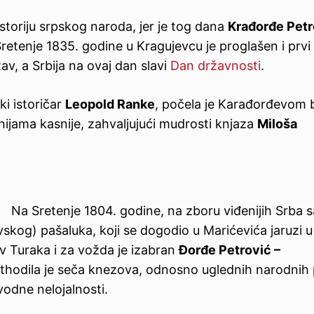
storiju srpskog naroda, jer je tog dana
Krađorđe Petr
retenje 1835. godine u Kragujevcu je proglašen i prvi
av, a Srbija na ovaj dan slavi
Dan državnosti
.
ki istoričar
Leopold Ranke
, počela je Karađorđevom
ijama kasnije, zahvaljujući mudrosti knjaza
Miloša
Na Sretenje 1804. godine, na zboru viđenijih Srba s
kog) pašaluka, koji se dogodio u Marićevića jaruzi u
v Turaka i za vožda je izabran
Đorđe Petrović –
ethodila je seča knezova, odnosno uglednih narodnih
vodne nelojalnosti.