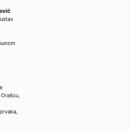
ović
 ustav
 bunom
a
 Orašcu,
 prvaka,