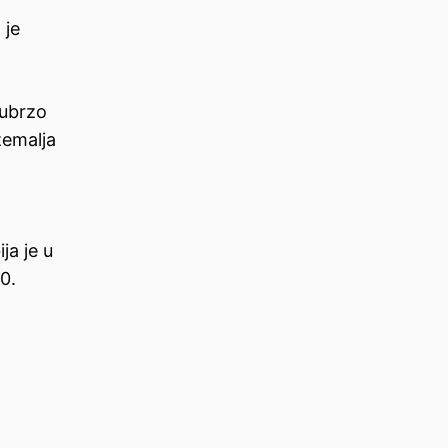
 je
 ubrzo
zemalja
ja je u
0.