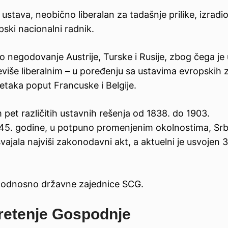
 ustava, neobično liberalan za tadašnje prilike, izradio
pski nacionalni radnik.
 negodovanje Austrije, Turske i Rusije, zbog čega je
eviše liberalnim – u poređenju sa ustavima evropskih 
zetaka poput Francuske i Belgije.
m pet različitih ustavnih rešenja od 1838. do 1903.
45. godine, u potpuno promenjenim okolnostima, Srbi
vajala najviši zakonodavni akt, a aktuelni je usvojen 3
J, odnosno državne zajednice SCG.
Sretenje Gospodnje