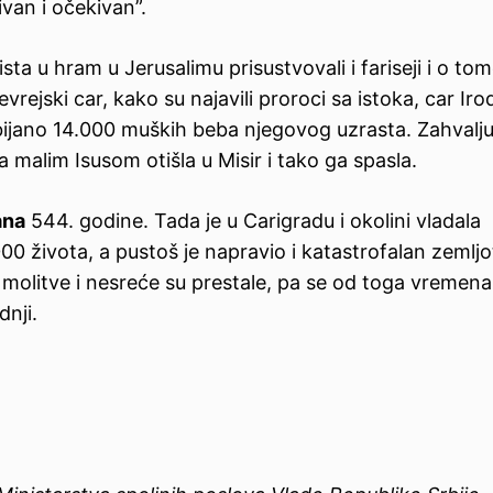
ivan i očekivan”.
ta u hram u Jerusalimu prisustvovali i fariseji i o to
evrejski car, kako su najavili proroci sa istoka, car Irod
ubijano 14.000 muških beba njegovog uzrasta. Zahvalju
 malim Isusom otišla u Misir i tako ga spasla.
ana
544. godine. Tada je u Carigradu i okolini vladala
0 života, a pustoš je napravio i katastrofalan zemljo
molitve i nesreće su prestale, pa se od toga vremena
nji.