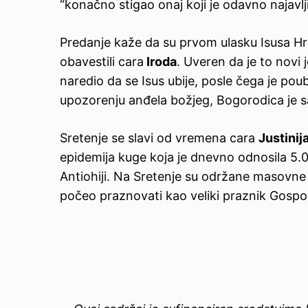
“konačno stigao onaj koji je odavno najavlj
Predanje kaže da su prvom ulasku Isusa Hris
obavestili cara
Iroda
. Uveren da je to novi j
naredio da se Isus ubije, posle čega je po
upozorenju anđela božjeg, Bogorodica je sa
Sretenje se slavi od vremena cara
Justinij
epidemija kuge koja je dnevno odnosila 5.00
Antiohiji. Na Sretenje su održane masovne 
počeo praznovati kao veliki praznik Gospod