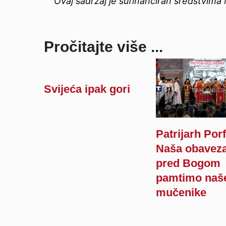
Ovaj sadržaj je sufinanciran sredstvima 
Pročitajte više ...
Svijeća ipak gori
Patrijarh Porfi
Naša obaveza
pred Bogom
pamtimo naš
mučenike