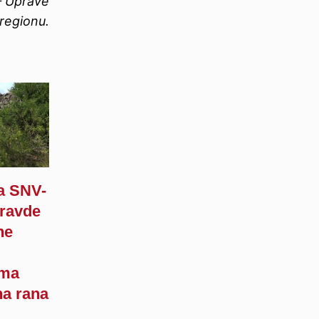
 – Uprave
 regionu.
ja SNV-
pravde
ne
d
ima
na rana