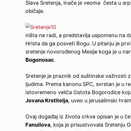
Slava Sretenja, inače je veoma česta u srps
običaje.
ništa ne radi, a predstavlja uspomenu na 
Hrista da ga posveti Bogu. U pitanju je pr
sretenje novorođenog Mesije koga je u nar
Bogonosac
.
Sretenje je praznik od suštinske važnosti za
ljudima. Prema kanonu SPC, svrstan je u red
istovremeno veliča čistota Bogorodice koj
Jovana Krstitelja
, uveo u jerusalimski hr
Ovaj događaj iz života crkve opisan je u 
Fanuilova
, koja je prisustvovala Sretenju