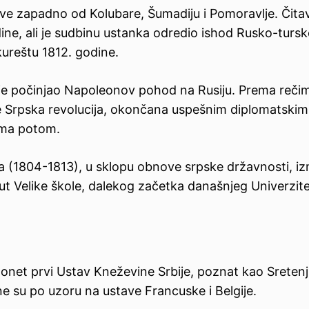
jeve zapadno od Kolubare, Šumadiju i Pomoravlje. Čita
ne, ali je sudbinu ustanka odredio ishod Rusko-tursk
kureštu 1812. godine.
da je počinjao Napoleonov pohod na Rusiju. Prema reči
Srpska revolucija, okončana uspešnim diplomatskim
ama potom.
 (1804-1813), u sklopu obnove srpske državnosti, i
oput Velike škole, dalekog začetka današnjeg Univerzit
onet prvi Ustav Kneževine Srbije, poznat kao Sretenj
e su po uzoru na ustave Francuske i Belgije.