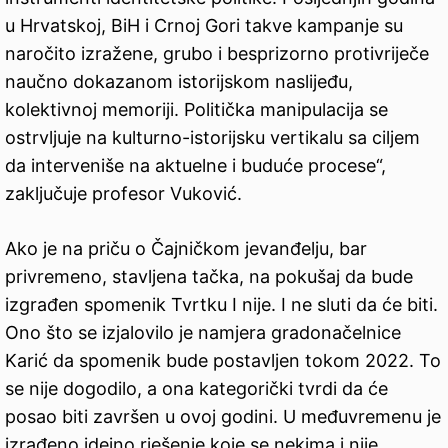
u Hrvatskoj, BiH i Crnoj Gori takve kampanje su
naročito izražene, grubo i besprizorno protivriječe
naučno dokazanom istorijskom naslijeđu,
kolektivnoj memoriji. Politička manipulacija se
ostrvljuje na kulturno-istorijsku vertikalu sa ciljem
da interveniše na aktuelne i buduće procese“,
zaključuje profesor Vuković.
Ako je na priču o Čajničkom jevanđelju, bar
privremeno, stavljena tačka, na pokušaj da bude
izgrađen spomenik Tvrtku I nije. I ne sluti da će biti.
Ono što se izjalovilo je namjera gradonačelnice
Karić da spomenik bude postavljen tokom 2022. To
se nije dogodilo, a ona kategorički tvrdi da će
posao biti završen u ovoj godini. U međuvremenu je
izrađeno idejno rješenje koje se nekima i nije