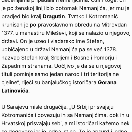
je po ženskoj liniji bio potomak Nemanjića, jer mu je
pradjed bio kralj
Dragutin
. Tvrtko I Kotromanić
krunisan je po pravoslavnom obredu na Mitrovdan
1377. u manastiru Mileševi, koji se nalazio u njegovoj
državi. On je uzeo i vladarsko ime Stefan,
uobičajeno u državi Nemanjića pa se već 1378.
nazvao Stefan kralj Srbljem i Bosne i Pomorju i
Zapadnim stranama. Uočljivo je da se u njegovoj
tituli pominje samo jedan narod i tri teritorijalne
cjeline“, riječi su banjalučkog istoričara
Gorana
Latinovića
.
U Sarajevu misle drugačije. „U Srbiji prisvajaju
Kotromaniće i povezuju ih sa Nemanjićima, dok ih u
Hrvatskoj prisvajaju sebi, a mi istoričari kažemo nek
se dogovore jer je jedna istina. To je apsurd i jedne i