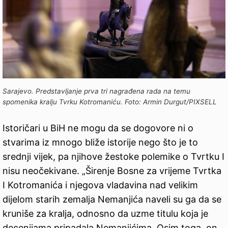
Sarajevo. Predstavljanje prva tri nagrađena rada na temu
spomenika kralju Tvrku Kotromaniću. Foto: Armin Durgut/PIXSELL
Istoričari u BiH ne mogu da se dogovore ni o
stvarima iz mnogo bliže istorije nego što je to
srednji vijek, pa njihove žestoke polemike o Tvrtku I
nisu neočekivane. „Širenje Bosne za vrijeme Tvrtka
I Kotromanića i njegova vladavina nad velikim
dijelom starih zemalja Nemanjića naveli su ga da se
kruniše za kralja, odnosno da uzme titulu koja je
decenijama pripadala Nemanjićima. Osim toga, on