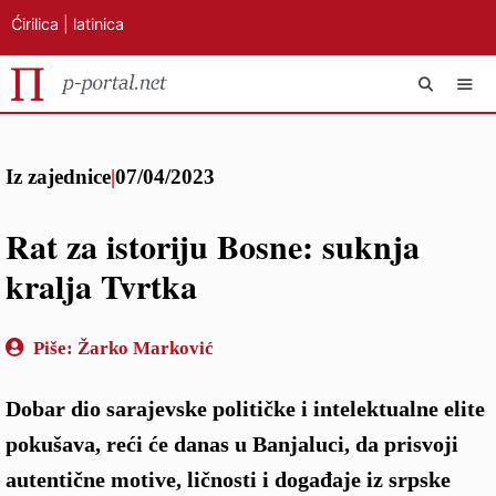
Ćirilica
|
latinica
Preskoči
IZB
na
Iz zajednice
|
07/04/2023
sadržaj
Rat za istoriju Bosne: suknja
kralja Tvrtka
Piše:
Žarko Marković
Dobar dio sarajevske političke i intelektualne elite
pokušava, reći će danas u Banjaluci, da prisvoji
autentične motive, ličnosti i događaje iz srpske