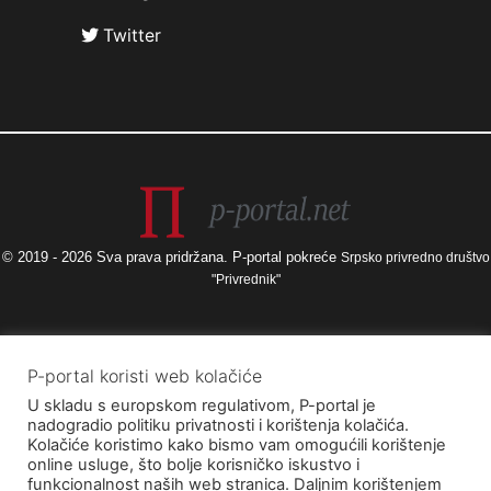
Twitter
© 2019 - 2026 Sva prava pridržana. P-portal pokreće
Srpsko privredno društvo
"Privrednik"
Izneseni stavovi i mišljenja samo su autorova i ne odražavaju nužno
P-portal koristi web kolačiće
službena stajališta Europske unije ili Europske komisije, kao ni stajališta
U skladu s europskom regulativom, P-portal je
Agencije za elektroničke medije ni Ministarstva kulture i medija. Europska
nadogradio politiku privatnosti i korištenja kolačića.
unija i Europska komisija, kao ni Agencija za elektroničke medije ni
Kolačiće koristimo kako bismo vam omogućili korištenje
Ministarstvo kulture i medija ne mogu se smatrati odgovornima za njih.
online usluge, što bolje korisničko iskustvo i
funkcionalnost naših web stranica. Daljnim korištenjem