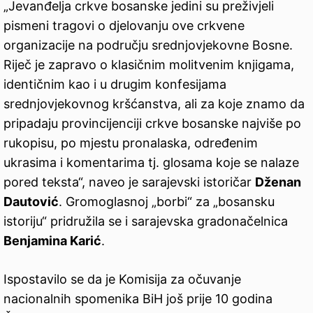
„Jevanđelja crkve bosanske jedini su preživjeli
pismeni tragovi o djelovanju ove crkvene
organizacije na području srednjovjekovne Bosne.
Riječ je zapravo o klasičnim molitvenim knjigama,
identičnim kao i u drugim konfesijama
srednjovjekovnog kršćanstva, ali za koje znamo da
pripadaju provincijenciji crkve bosanske najviše po
rukopisu, po mjestu pronalaska, određenim
ukrasima i komentarima tj. glosama koje se nalaze
pored teksta“, naveo je sarajevski istoričar
Dženan
Dautović
. Gromoglasnoj „borbi“ za „bosansku
istoriju“ pridružila se i sarajevska gradonačelnica
Benjamina Karić
.
Ispostavilo se da je Komisija za očuvanje
nacionalnih spomenika BiH još prije 10 godina