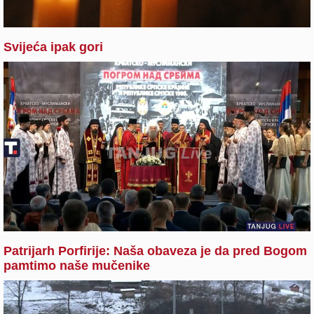
Svijeća ipak gori
Patrijarh Porfirije: Naša obaveza je da pred Bogom
pamtimo naše mučenike