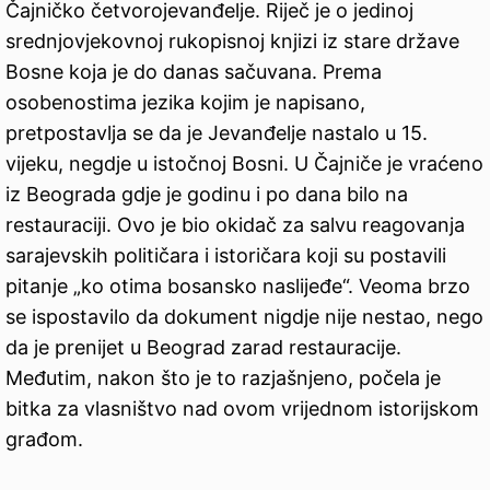
Čajničko četvorojevanđelje. Riječ je o jedinoj
srednjovjekovnoj rukopisnoj knjizi iz stare države
Bosne koja je do danas sačuvana. Prema
osobenostima jezika kojim je napisano,
pretpostavlja se da je Jevanđelje nastalo u 15.
vijeku, negdje u istočnoj Bosni. U Čajniče je vraćeno
iz Beograda gdje je godinu i po dana bilo na
restauraciji. Ovo je bio okidač za salvu reagovanja
sarajevskih političara i istoričara koji su postavili
pitanje „ko otima bosansko naslijeđe“. Veoma brzo
se ispostavilo da dokument nigdje nije nestao, nego
da je prenijet u Beograd zarad restauracije.
Međutim, nakon što je to razjašnjeno, počela je
bitka za vlasništvo nad ovom vrijednom istorijskom
građom.