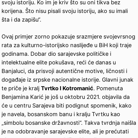
svoju istoriju. Ko im je kriv što su oni tikva bez
korijena. Što nisu pisali svoju istoriju, ako su imali
šta i da zapišu“.
Ovaj primjer zorno pokazuje srazmjere svojevrsnog
rata za kulturno-istorijsko naslijeđe u BiH koji traje
godinama. Dobar dio sarajevske političke i
intelektualne elite pokušava, reći će danas u
Banjaluci, da prisvoji autentične motive, ličnosti i
događaje iz srpske nacionalne istorije. Glavni junak
te priče je kralj
Tvrtko I Kotromanić
. Pomenuta
Benjamina Karić je još u oktobru 2021. objavila da
će u centru Sarajeva biti podignut spomenik, kako
je navela, bosanskom banu i kralju Tvrtku kao
„simbolu bosanske državnosti“. Takva tvrdnja naišla
je na odobravanje sarajevske elite, ali je prećutati