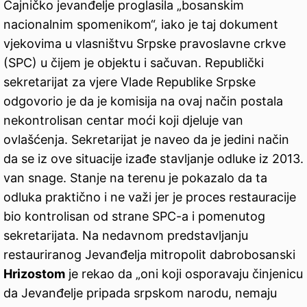
Čajničko jevanđelje proglasila „bosanskim
nacionalnim spomenikom“, iako je taj dokument
vjekovima u vlasništvu Srpske pravoslavne crkve
(SPC) u čijem je objektu i sačuvan. Republički
sekretarijat za vjere Vlade Republike Srpske
odgovorio je da je komisija na ovaj način postala
nekontrolisan centar moći koji djeluje van
ovlašćenja. Sekretarijat je naveo da je jedini način
da se iz ove situacije izađe stavljanje odluke iz 2013.
van snage. Stanje na terenu je pokazalo da ta
odluka praktično i ne važi jer je proces restauracije
bio kontrolisan od strane SPC-a i pomenutog
sekretarijata. Na nedavnom predstavljanju
restauriranog Jevanđelja mitropolit dabrobosanski
Hrizostom
je rekao da „oni koji osporavaju činjenicu
da Jevanđelje pripada srpskom narodu, nemaju