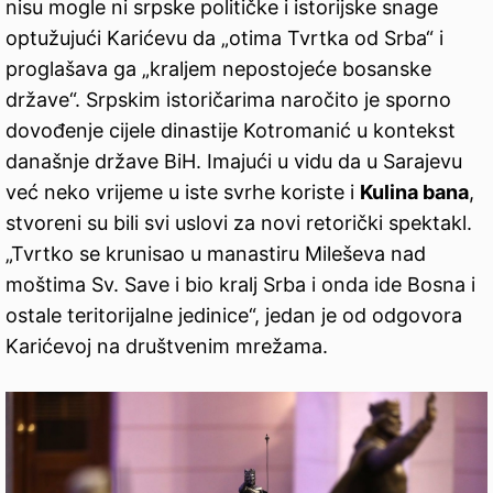
nisu mogle ni srpske političke i istorijske snage
optužujući Karićevu da „otima Tvrtka od Srba“ i
proglašava ga „kraljem nepostojeće bosanske
države“. Srpskim istoričarima naročito je sporno
dovođenje cijele dinastije Kotromanić u kontekst
današnje države BiH. Imajući u vidu da u Sarajevu
već neko vrijeme u iste svrhe koriste i
Kulina bana
,
stvoreni su bili svi uslovi za novi retorički spektakl.
„Tvrtko se krunisao u manastiru Mileševa nad
moštima Sv. Save i bio kralj Srba i onda ide Bosna i
ostale teritorijalne jedinice“, jedan je od odgovora
Karićevoj na društvenim mrežama.