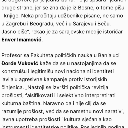
druge strane, jer se zna da je iz Bosne, o tome pišu
i knjige. Neka pročitaju udžbenike pisane, ne samo
u Zagrebu i Beogradu, već i u Sarajevu i Beču.
Jasno piše“, rekao je za sarajevske medije istoričar
Enver Imamović
.
Profesor sa Fakulteta političkih nauka u Banjaluci
Đorđe Vuković
kaže da se u nastojanjima da se
konstruišu i legitimišu novi nacionalni identiteti
javljaju agresivne kampanje protiv istorijskih
činjenica. „Nastoji se izvršiti politička revizija
prošlosti, falsifikovati ili selektivno interpretirati
kulturna baština. Naravno da i nije cilj da se
razumije prošlost, već da se nametnu novi narativi,
javna upotreba prošlosti i kultura sjećanja kao
instrumenti identitetske politike. Posljednjih godina