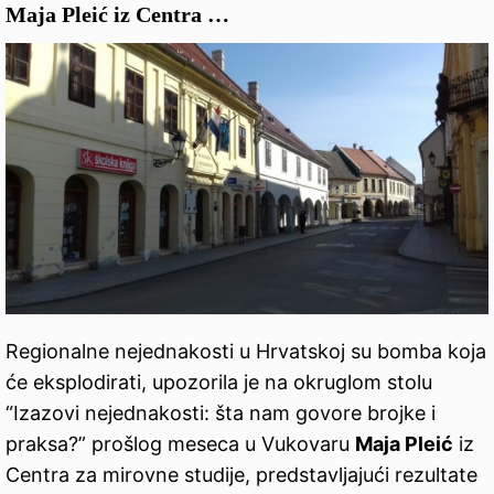
Maja Pleić iz Centra …
Regionalne nejednakosti u Hrvatskoj su bomba koja
će eksplodirati, upozorila je na okruglom stolu
“Izazovi nejednakosti: šta nam govore brojke i
praksa?” prošlog meseca u Vukovaru
Maja Pleić
iz
Centra za mirovne studije, predstavljajući rezultate