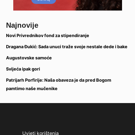
Najnovije
Novi Privrednikov fond za stipendiranje
Dragana Đukić: Sada unuci traže svoje nestale dede i bake
Augustovske samoće
Svijeća ipak gori
Patrijarh Porfirije: Naša obaveza je da pred Bogom
pamtimo naše mučenike
Uvjeti korištenja