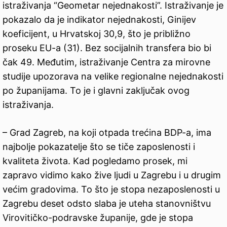
istraživanja “Geometar nejednakosti”. Istraživanje je
pokazalo da je indikator nejednakosti, Ginijev
koeficijent, u Hrvatskoj 30,9, što je približno
proseku EU-a (31). Bez socijalnih transfera bio bi
čak 49. Međutim, istraživanje Centra za mirovne
studije upozorava na velike regionalne nejednakosti
po županijama. To je i glavni zaključak ovog
istraživanja.
– Grad Zagreb, na koji otpada trećina BDP-a, ima
najbolje pokazatelje što se tiče zaposlenosti i
kvaliteta života. Kad pogledamo prosek, mi
zapravo vidimo kako žive ljudi u Zagrebu i u drugim
većim gradovima. To što je stopa nezaposlenosti u
Zagrebu deset odsto slaba je uteha stanovništvu
Virovitičko-podravske županije, gde je stopa