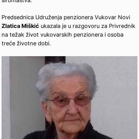
siromaštva.
Predsednica Udruženja penzionera Vukovar Novi
Zlatica Miškić
ukazala je u razgovoru za Privrednik
na težak život vukovarskih penzionera i osoba
treće životne dobi.