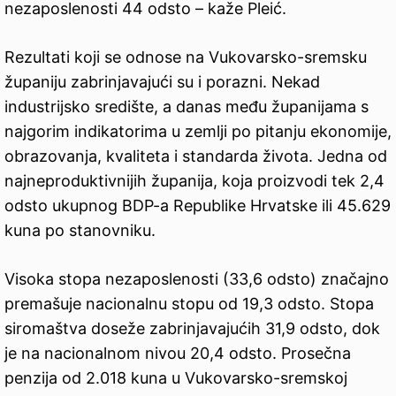
nezaposlenosti 44 odsto – kaže Pleić.
Rezultati koji se odnose na Vukovarsko-sremsku
županiju zabrinjavajući su i porazni. Nekad
industrijsko središte, a danas među županijama s
najgorim indikatorima u zemlji po pitanju ekonomije,
obrazovanja, kvaliteta i standarda života. Jedna od
najneproduktivnijih županija, koja proizvodi tek 2,4
odsto ukupnog BDP-a Republike Hrvatske ili 45.629
kuna po stanovniku.
Visoka stopa nezaposlenosti (33,6 odsto) značajno
premašuje nacionalnu stopu od 19,3 odsto. Stopa
siromaštva doseže zabrinjavajućih 31,9 odsto, dok
je na nacionalnom nivou 20,4 odsto. Prosečna
penzija od 2.018 kuna u Vukovarsko-sremskoj