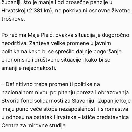
županiji, što je manje i od prosečne penzije u
Hrvatskoj (2.381 kn), ne pokriva ni osnovne životne
troškove.
Po rečima Maje Pleić, ovakva situacija je dugoročno
neodrživa. Zahteva velike promene u javnim
politikama kako bi se sprečilo daljnje pogoršanje
ekonomske i društvene situacije i kako bi se
smanjile nejednakosti.
– Definitivno treba promeniti politike na
nacionalnom nivou po pitanju poreza i obrazovanja.
Stvoriti fond solidarnosti za Slavoniju i županije koje
imaju puno veće stope nezaposlenosti i siromaštva
u odnosu na ostatak Hrvatske – ističe predstavnica
Centra za mirovne studije.