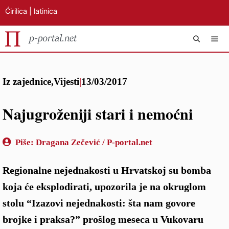
Ćirilica
|
latinica
Preskoči
IZB
na
Iz zajednice
,
Vijesti
|
13/03/2017
sadržaj
Najugroženiji stari i nemoćni
Piše:
Dragana Zečević / P-portal.net
Regionalne nejednakosti u Hrvatskoj su bomba
koja će eksplodirati, upozorila je na okruglom
stolu “Izazovi nejednakosti: šta nam govore
brojke i praksa?” prošlog meseca u Vukovaru