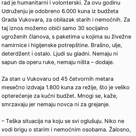
rad je humanitarni i volonterski. Za ovu godinu
Udruženju je odobreno 6.000 kuna iz budžeta
Grada Vukovara, za obilazak starih i nemoćnih. Za
taj iznos možemo obići samo 30 socijalno
ugroženih članova, s paketima u kojima su živežne
namirnice i higijenske potrepštine. Brašno, ulje,
deterdžent i ostalo. Ljudi su gladni. Nemaju ni
sapun da operu ruke, nemaju ništa – dodaje.
Za stan u Vukovaru od 45 četvornih metara
mesečno izdvaja 1.800 kuna za režije, što je veliko
opterećenje za kućni budžet. Mnogi se, kaže,
smrzavaju jer nemaju novca ni za grejanje.
– Teška situacija na koju se svi oglušuju. Niko ne
vodi brigu o starim i nemoćnim osobama. Žalosno,