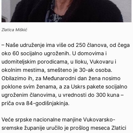
Zlatica Miškić
– Naše udruženje ima više od 250 članova, od čega
oko 60 socijalno ugroženih. U domovima i
udomiteljskim porodicama, u Iloku, Vukovaru i
okolnim mestima, smešteno je 30-ak osoba.
Obilazimo ih, za Međunarodni dan žena nosimo
poklone svim ženama, a za Uskrs pakete socijalno
ugroženim članovima, u vrednosti do 300 kuna –
priča ova 84-godišnjakinja.
Veće srpske nacionalne manjine Vukovarsko-
sremske županije uručilo je prošlog meseca Zlatici