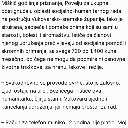
Miškić godišnje priznanje, Povelju za ukupna
postignuća u oblasti socijalno-humanitarnog rada
na području Vukovarsko-sremske županije. Iako je
situirana, saoseća i pomaže onima koji su sami u
starosti, bolesti i siromaštvu. Ističe da članovi
njenog udruženja preživljavaju od socijalne pomoći i
skromnih primanja, sa svega 720 do 1.400 kuna
mesečno, od čega ne mogu da podmire ni osnovne
životne troškove, za hranu, lekove i režije.
– Svakodnevno se provode ovrhe, što je žalosno.
Ljudi ostaju na ulici. Bez ičega – ističe ova
humanitarka, čiji je stan u Vukovaru ujedno i
kancelarija udruženja, jer nemaju prostor za rad.
– Račun za telefon mi niko 12 godina nije platio. Moj