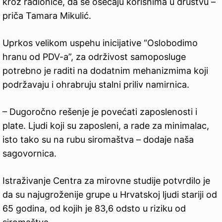
kroz radionice, da se osećaju korisnima u društvu –
priča Tamara Mikulić.
Uprkos velikom uspehu inicijative “Oslobodimo
hranu od PDV-a”, za održivost samoposluge
potrebno je raditi na dodatnim mehanizmima koji
podržavaju i ohrabruju stalni priliv namirnica.
– Dugoročno rešenje je povećati zaposlenosti i
plate. Ljudi koji su zaposleni, a rade za minimalac,
isto tako su na rubu siromaštva – dodaje naša
sagovornica.
Istraživanje Centra za mirovne studije potvrdilo je
da su najugroženije grupe u Hrvatskoj ljudi stariji od
65 godina, od kojih je 83,6 odsto u riziku od