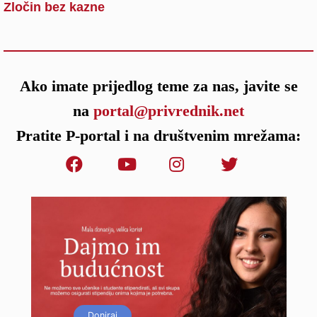
Zločin bez kazne
Ako imate prijedlog teme za nas, javite se
na
portal@privrednik.net
Pratite P-portal i na društvenim mrežama:
Doniraj