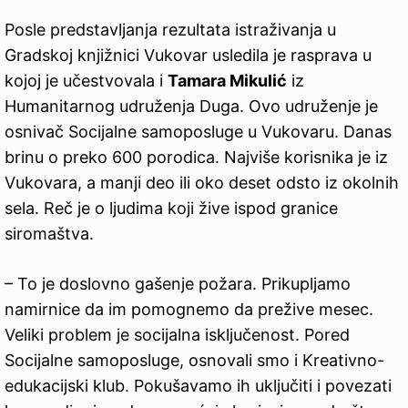
Posle predstavljanja rezultata istraživanja u
Gradskoj knjižnici Vukovar usledila je rasprava u
kojoj je učestvovala i
Tamara Mikulić
iz
Humanitarnog udruženja Duga. Ovo udruženje je
osnivač Socijalne samoposluge u Vukovaru. Danas
brinu o preko 600 porodica. Najviše korisnika je iz
Vukovara, a manji deo ili oko deset odsto iz okolnih
sela. Reč je o ljudima koji žive ispod granice
siromaštva.
– To je doslovno gašenje požara. Prikupljamo
namirnice da im pomognemo da prežive mesec.
Veliki problem je socijalna isključenost. Pored
Socijalne samoposluge, osnovali smo i Kreativno-
edukacijski klub. Pokušavamo ih uključiti i povezati