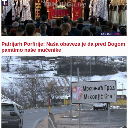
Patrijarh Porfirije: Naša obaveza je da pred Bogom
pamtimo naše mučenike