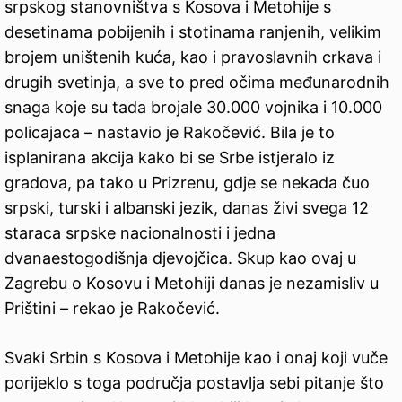
srpskog stanovništva s Kosova i Metohije s
desetinama pobijenih i stotinama ranjenih, velikim
brojem uništenih kuća, kao i pravoslavnih crkava i
drugih svetinja, a sve to pred očima međunarodnih
snaga koje su tada brojale 30.000 vojnika i 10.000
policajaca – nastavio je Rakočević. Bila je to
isplanirana akcija kako bi se Srbe istjeralo iz
gradova, pa tako u Prizrenu, gdje se nekada čuo
srpski, turski i albanski jezik, danas živi svega 12
staraca srpske nacionalnosti i jedna
dvanaestogodišnja djevojčica. Skup kao ovaj u
Zagrebu o Kosovu i Metohiji danas je nezamisliv u
Prištini – rekao je Rakočević.
Svaki Srbin s Kosova i Metohije kao i onaj koji vuče
porijeklo s toga područja postavlja sebi pitanje što