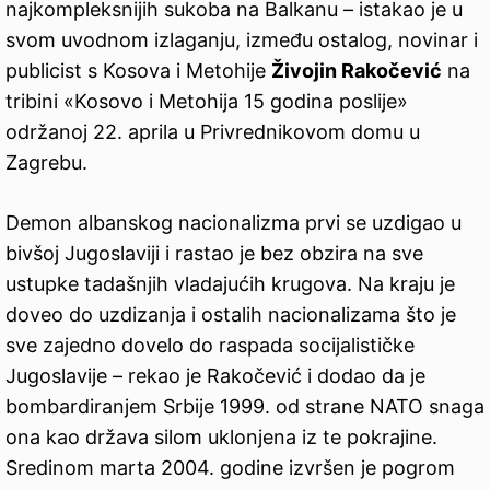
najkompleksnijih sukoba na Balkanu – istakao je u
svom uvodnom izlaganju, između ostalog, novinar i
publicist s Kosova i Metohije
Živojin Rakočević
na
tribini «Kosovo i Metohija 15 godina poslije»
održanoj 22. aprila u Privrednikovom domu u
Zagrebu.
Demon albanskog nacionalizma prvi se uzdigao u
bivšoj Jugoslaviji i rastao je bez obzira na sve
ustupke tadašnjih vladajućih krugova. Na kraju je
doveo do uzdizanja i ostalih nacionalizama što je
sve zajedno dovelo do raspada socijalističke
Jugoslavije – rekao je Rakočević i dodao da je
bombardiranjem Srbije 1999. od strane NATO snaga
ona kao država silom uklonjena iz te pokrajine.
Sredinom marta 2004. godine izvršen je pogrom