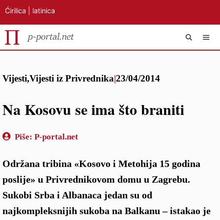
Ćirilica
|
latinica
Preskoči
IZB
na
Vijesti
,
Vijesti iz Privrednika
|
23/04/2014
sadržaj
Na Kosovu se ima što braniti
Piše:
P-portal.net
Održana tribina «Kosovo i Metohija 15 godina
poslije» u Privrednikovom domu u Zagrebu.
Sukobi Srba i Albanaca jedan su od
najkompleksnijih sukoba na Balkanu – istakao je