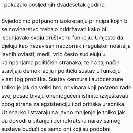
i pokazalo posljednjih dvadesetak godina.
Svjedočimo potpunom izokretanju principa kojih bi
se novinarstvo trebalo pridržavati kako bi
ispunjavalo svoju društvenu funkciju. Umjesto da
djeluju kao nezavisan nadzornik i regulator nositelja
javnih ovlasti, mediji vrlo često sudjeluju u
kampanjama političkih stranaka, te na taj način
stavljaju demokraciju i politički sustav u funkciju
vlastitog probitka. Sustav cenzure i autocenzure
toliko je jak da veliki broj novinara koji pošteno rade
svoj posao bivaju onemogućeni istinito izvještavati
zbog straha za egzistenciju i od pritiska urednika.
Utjecaj koji stvaraju na javno mnijenje je toliko jak
da dovodi u pitanje i demokratsku narav samog
sustava budući da samo oni koji su podobni