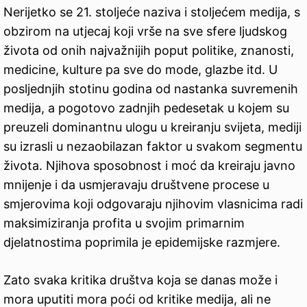
Nerijetko se 21. stoljeće naziva i stoljećem medija, s
obzirom na utjecaj koji vrše na sve sfere ljudskog
života od onih najvažnijih poput politike, znanosti,
medicine, kulture pa sve do mode, glazbe itd. U
posljednjih stotinu godina od nastanka suvremenih
medija, a pogotovo zadnjih pedesetak u kojem su
preuzeli dominantnu ulogu u kreiranju svijeta, mediji
su izrasli u nezaobilazan faktor u svakom segmentu
života. Njihova sposobnost i moć da kreiraju javno
mnijenje i da usmjeravaju društvene procese u
smjerovima koji odgovaraju njihovim vlasnicima radi
maksimiziranja profita u svojim primarnim
djelatnostima poprimila je epidemijske razmjere.
Zato svaka kritika društva koja se danas može i
mora uputiti mora poći od kritike medija, ali ne