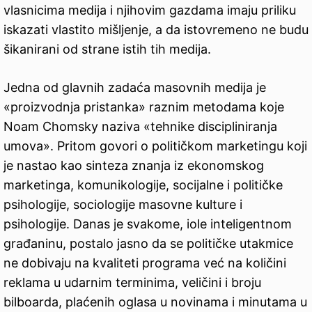
vlasnicima medija i njihovim gazdama imaju priliku
iskazati vlastito mišljenje, a da istovremeno ne budu
šikanirani od strane istih tih medija.
Jedna od glavnih zadaća masovnih medija je
«proizvodnja pristanka» raznim metodama koje
Noam Chomsky naziva «tehnike discipliniranja
umova». Pritom govori o političkom marketingu koji
je nastao kao sinteza znanja iz ekonomskog
marketinga, komunikologije, socijalne i političke
psihologije, sociologije masovne kulture i
psihologije. Danas je svakome, iole inteligentnom
građaninu, postalo jasno da se političke utakmice
ne dobivaju na kvaliteti programa već na količini
reklama u udarnim terminima, veličini i broju
bilboarda, plaćenih oglasa u novinama i minutama u