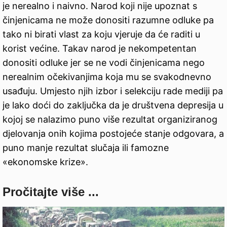
je nerealno i naivno. Narod koji nije upoznat s
činjenicama ne može donositi razumne odluke pa
tako ni birati vlast za koju vjeruje da će raditi u
korist većine. Takav narod je nekompetentan
donositi odluke jer se ne vodi činjenicama nego
nerealnim očekivanjima koja mu se svakodnevno
usađuju. Umjesto njih izbor i selekciju rade mediji pa
je lako doći do zaključka da je društvena depresija u
kojoj se nalazimo puno više rezultat organiziranog
djelovanja onih kojima postojeće stanje odgovara, a
puno manje rezultat slučaja ili famozne
«ekonomske krize».
Pročitajte više ...