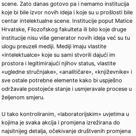
scene. Zato danas gotovo pa i nemamo institucija
koje bi bile izvor novih ideja i koje su u prošlosti bile
centar intelektualne scene. Institucije poput Matice
Hrvatske, Filozofskog fakulteta ili bilo koje druge
institucije nisu više generator novih ideja već su tu
ulogu preuzeli mediji. Mediji imaju vlastite
«intelektualce» koje su sami stvorili dajući im
prostora i legitimirajući njihov status, vlastite
«ugledne stručnjake», «analitičare», «književnike» i
sve ostale potrebne elemente kako bi uspješno
održavale postojeće stanje i usmjeravale procese u
željenom smjeru.
U tako kontroliranim, «laboratorijskim» uvjetima u
kojima je svaka akcija i promjena izrežirana do
najsitnijeg detalja, očekivanje društvenih promjena