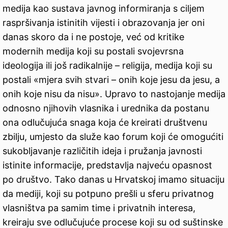
medija kao sustava javnog informiranja s ciljem
raspršivanja istinitih vijesti i obrazovanja jer oni
danas skoro da i ne postoje, već od kritike
modernih medija koji su postali svojevrsna
ideologija ili još radikalnije – religija, medija koji su
postali «mjera svih stvari – onih koje jesu da jesu, a
onih koje nisu da nisu». Upravo to nastojanje medija
odnosno njihovih vlasnika i urednika da postanu
ona odlučujuća snaga koja će kreirati društvenu
zbilju, umjesto da služe kao forum koji će omogućiti
sukobljavanje različitih ideja i pružanja javnosti
istinite informacije, predstavlja najveću opasnost
po društvo. Tako danas u Hrvatskoj imamo situaciju
da mediji, koji su potpuno prešli u sferu privatnog
vlasništva pa samim time i privatnih interesa,
kreiraju sve odlučujuće procese koji su od suštinske