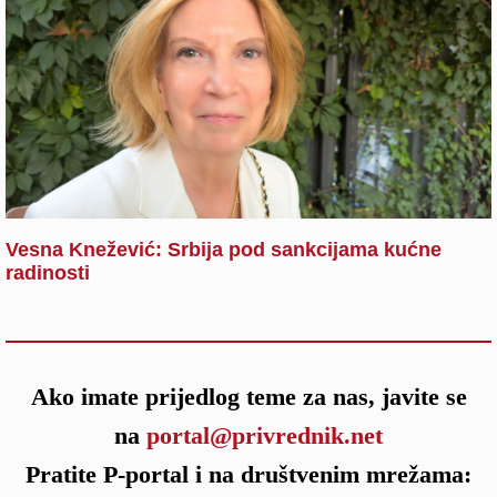
Vesna Knežević: Srbija pod sankcijama kućne
radinosti
Ako imate prijedlog teme za nas, javite se
na
portal@privrednik.net
Pratite P-portal i na društvenim mrežama: