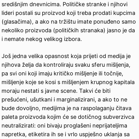
središnjim dnevnicima. Političke stranke i njihovi
lideri postali su proizvod koji treba prodati kupcima
(glasačima), a ako na tržištu imate ponuđeno samo
nekoliko proizvoda (političkih stranaka) jasno je da
i nemate nekog velikog izbora.
Još jedna velika opasnost koja prijeti od medija je
njihova želja da kontroliraju svaku sferu mišljenja,
pa svi oni koji imaju kritičko mišljenje ili točnije,
mišljenje koje se kosi s mišljenjem krupnog kapitala
moraju nestati s javne scene. Takvi će biti
prešućeni, ušutkani i marginalizirani, a ako to ne
bude dovoljno, medijima je na raspolaganju čitava
paleta proizvoda kojim će se dotičnog subverzivca
neutralizirati: oni bivaju proglašeni neprijateljima
napretka, etiketira ih se i vrlo uspješno uklanja sa