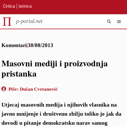
Ćirilica
|
latinica
Preskoči
IZB
na
Komentari
|
30/08/2013
sadržaj
Masovni mediji i proizvodnja
pristanka
Piše:
Dušan Cvetanović
Utjecaj masovnih medija i njihovih vlasnika na
javno mnijenje i društvenu zbilju toliko je jak da
dovodi u pitanje demokratsku narav samog