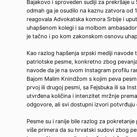
Bajakovo i sproveden sudiji za prekršaje u 
odmah ga je osudilo na kaznu zatvora od 15
reagovala
Advokatska komora Srbije i uputi
uhapšenom kolegi i sa molbom ambasador
je tačno i po kom zakonskom osnovu uhapš
Kao razlog hapšenja srpski mediji navode
patriotske pesme, konkretno
zbog pevanja
navode da je na svom I
nstagram profilu ra
Bajom Malim Knindžom s kojim peva pesmu o
prvoj ili drugoj pesmi, sa Fejsbuka ili sa In
utvrđena količina i intenzitet mržnje pre
odgovore, ali svi dostupni izvori potvrđuju
Pesme su i ranije bile razlog za pokretanje
više primera da su hrvatski sudovi zbog
pe