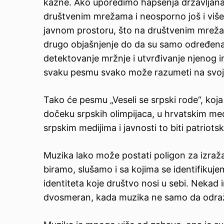
kazne.
Ako uporedimo hapšenja državljana
društvenim mrežama i neosporno još i više
javnom prostoru, što na društvenim mrežam
drugo objašnjenje do da su samo određena
detektovanje mržnje i utvrđivanje njenog i
svaku pesmu svako može razumeti na svoj
Tako će pesmu „Veseli se srpski rode“, koj
dočeku srpskih olimpijaca, u hrvatskim me
srpskim medijima i javnosti to biti patriots
Muzika lako može postati poligon za izražav
biramo, slušamo i sa kojima se identifikujem
identiteta koje društvo nosi u sebi. Nekad
dvosmeran, kada muzika ne samo da odraža