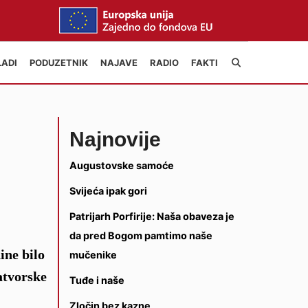
LADI
PODUZETNIK
NAJAVE
RADIO
FAKTI
Najnovije
Augustovske samoće
Svijeća ipak gori
Patrijarh Porfirije: Naša obaveza je
da pred Bogom pamtimo naše
ine bilo
mučenike
atvorske
Tuđe i naše
Zločin bez kazne