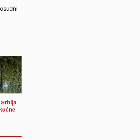
vosudni
Srbija
 kućne