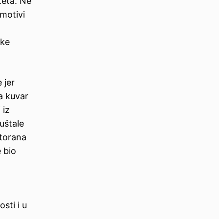
teta. Ne
 motivi
čke
 jer
a kuvar
 iz
uštale
storana
 bio
sti i u