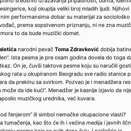
tilno sredstvo izražavanja pripadnosti, bunta, identi
esingerice, koji okuplja veliki broj mladih ljudi. Njihovi
arnim performansima dobar su materijal za sociološko
 izvođač, prema sopstvenom priznanju, ni ne zna muzi
e mora to da bude muzički domet.
aletića
narodni pevač
Toma Zdravković
dobija batine
len“. Ista pesma je pre osam godina dovela do toga d
z. On je, čuvši taktove pesme koju su naručili gosti
kog rata u okupiranom Beogradu sve radio stanice p
ara da prekinu sa svirkom. Pozvao je i menadžera re
 može da ide kući”. Menadžer je kasnije izjavio da nije
zaposlio muzičkog urednika, već kuvara.
od fenjerom“ ili simbol nemačke okupacione vlasti?
 tumačenja, kao što će ih i većina medija i javnih lično
 pitanju pesme koje se ovih dana čuju. I najčešće je