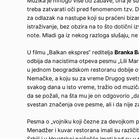
Muzika je mnogo više od zabave, ona je sup
treba zatvarati oči pred fenomenom
tzv.
D
za odlazak na nastupe koji su praćeni biz
istraživanje, bez obzira na to što dotični
note. Mladi ga iz nekog razloga slušaju, n
U filmu „Balkan ekspres“ reditelja
Branka B
odbija da nacistima otpeva pesmu „Lili Mar
u jednom beogradskom restoranu dobije otka
Nemačke, a koju su za vreme Drugog svets
svakog dana u isto vreme, tražio od muzič
da se požali, na šta mu je on odgovorio „da
svestan značenja ove pesme, ali i da nije 
Pesma o „vojniku koji čezne za devojkom p
Menadžer i kuvar restorana imali su različita
Srbiji i u Hrvatskoj najčešće imati kad su u