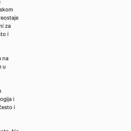
a
atskom
reostaje
mi za
to i
u na
e u
e
gija i
često i