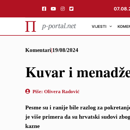
07.08.
VIJESTI
KOME
Preskoči
Komentari
|
19/08/2024
na
sadržaj
Kuvar i menadž
Piše:
Olivera Radović
Pesme su i ranije bile razlog za pokretanj
je više primera da su hrvatski sudovi zb
kazne