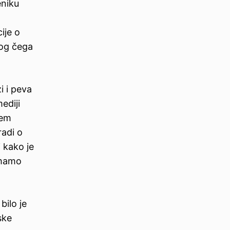
eniku
ije o
bog čega
i i peva
ediji
čem
radi o
i kako je
emamo
bilo je
ske