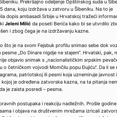
Šibeniku.
Prekršajno odeljenje Opštinskog suda u Šib
 dana, koju izdržava u zatvoru u Šibeniku.
Na to je
la dopis ambasadi Srbije u Hrvatskoj tražeći informac
ki
Jeleni Milić
da poseti Berića kako bi se utvrdilo z
en i zbog čega je na izdržavanju kazne.
to što je na svom Fejsbuk profilu snimao sebe dok voz
 pesme „Do Dinare nigdje ne stajem“
. Hrvatski, pak, m
nije objavio snimak s „nacionalističkim srpskim peva
 četničkom vojvodi Momčilu popu Đujiću“. Da li se 
stagrama, patriotskoj ili pesmi koja uznemiruje javnost 
ma kojoj je određena zatvorska kazna, na ta pitanja n
 da je zaista posredi – pesma.
 pravnih postupaka i reakciju nadležnih
.
Prošle godine 
sama i objava na društvenim mrežama
izricali zatvor