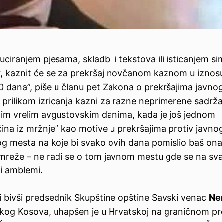
iranjem pjesama, skladbi i tekstova ili isticanjem si
r,
kaznit će se za prekršaj novčanom kaznom u iznos
30 dana
”
, piše
u članu pet Zakona o prekršajima javnog
 prilikom izricanja kazni za razne
neprimerene sadržaj
 ovim vrelim avgustovskim danima, kada je još jednom
čina iz mržnje” kao motive u prekršajima protiv javnog
og mesta na koje bi svako ovih dana pomislio baš ona 
e mreže – ne radi se o tom javnom mestu gde se na s
i amblemi.
 bivši
predsednik Skupštine opštine Savski venac
Ne
skog Kosova,
uhapšen je u Hrvatskoj na graničnom pr