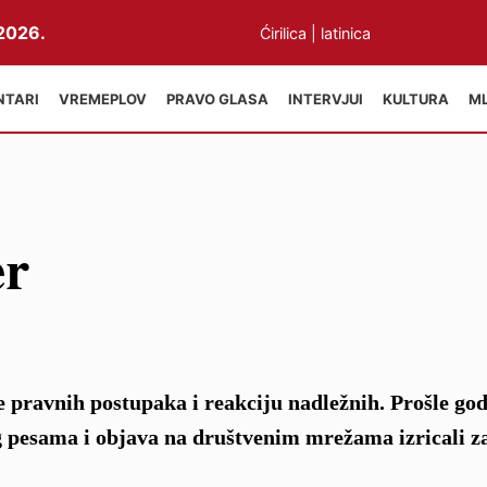
2026.
Ćirilica
|
latinica
NTARI
VREMEPLOV
PRAVO GLASA
INTERVJUI
KULTURA
M
er
e pravnih postupaka i reakciju nadležnih. Prošle god
og pesama i objava na društvenim mrežama izricali z