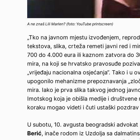
A ne znaš Lili Marlen? (foto: YouTube printscreen)
„Tk
o na javnom mjestu izvođenjem, reproduc
tekstova, slika, crteža remeti javni red i mi
700 do 4.000 eura ili kaznom zatvora do 
mira
, na koji se hrvatsko pravosuđe poziva
„vrijeđaju nacionalna osjećanja“. Tako i u
upogonilo mehanizme prepoznavanja
„
zlo
mira. Iako je prva slika takvog jednog javn
Imotskog koja je obišla medije i društven
koraku mogao videti i čuti
ustašk
i
pozdrav
U subotu, 10. avgusta
beogradski advokat i
Berić
, inače
rodom iz Uzdolja sa dalmatin