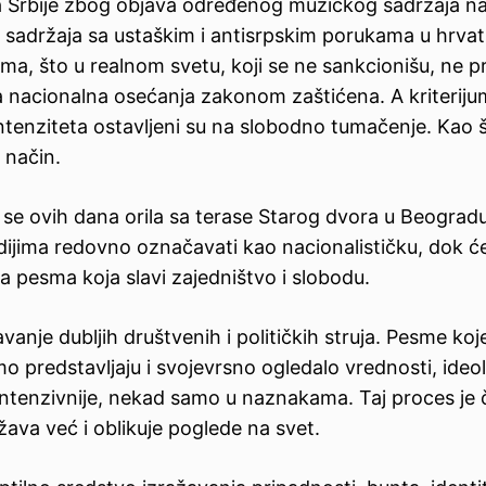
 Srbije zbog objava određenog muzičkog sadržaja n
 sadržaja sa ustaškim i antisrpskim porukama u hrv
a, što u realnom svetu, koji se ne sankcionišu, ne p
 nacionalna osećanja zakonom zaštićena. A kriteriju
ntenziteta ostavljeni su na slobodno tumačenje. Kao š
 način.
a se ovih dana orila sa terase Starog dvora u Beograd
dijima redovno označavati kao nacionalističku, dok ć
ka pesma koja slavi zajedništvo i slobodu.
anje dubljih društvenih i političkih struja. Pesme koj
o predstavljaju i svojevrsno ogledalo vrednosti, ideolo
 intenzivnije, nekad samo u naznakama. Taj proces je 
va već i oblikuje poglede na svet.