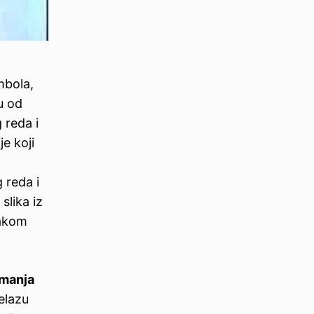
mbola,
u od
 reda i
e koji
 reda i
slika iz
vakom
manja
elazu