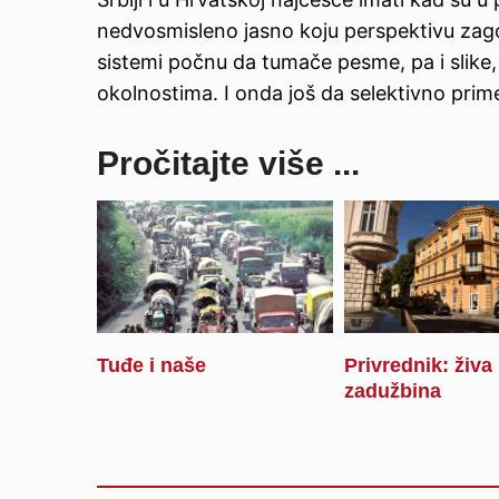
nedvosmisleno jasno koju perspektivu zago
sistemi počnu da tumače pesme, pa i slike, i
okolnostima. I onda još da selektivno pri
Pročitajte više ...
Tuđe i naše
Privrednik: živa
zadužbina