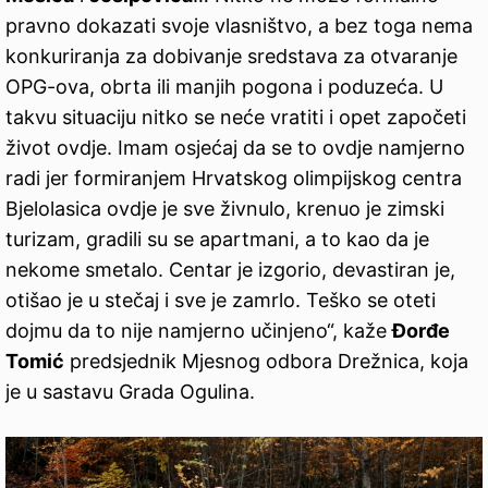
pravno dokazati svoje vlasništvo, a bez toga nema
konkuriranja za dobivanje sredstava za otvaranje
OPG-ova, obrta ili manjih pogona i poduzeća. U
takvu situaciju nitko se neće vratiti i opet započeti
život ovdje. Imam osjećaj da se to ovdje namjerno
radi jer formiranjem Hrvatskog olimpijskog centra
Bjelolasica ovdje je sve živnulo, krenuo je zimski
turizam, gradili su se apartmani, a to kao da je
nekome smetalo. Centar je izgorio, devastiran je,
otišao je u stečaj i sve je zamrlo. Teško se oteti
dojmu da to nije namjerno učinjeno“, kaže
Đorđe
Tomić
predsjednik Mjesnog odbora Drežnica, koja
je u sastavu Grada Ogulina.