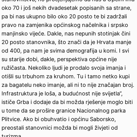
oko 70 i još nekih dvadesetak popisanih sa strane,
pa bi nas ukupno bilo oko 20 posto te bi zadržali
pravo na zamjenika općinskog načelnika i srpsko
manjinsko vijeće. Dakle, nas nepunih stotinjak čini
20 posto stanovnika, što znači da je Hrvata manje
od 400, pa nam je svima demografija u komi. I svi
su starije dobi, dakle, perspektiva općine nije
ružičasta. Nekoliko ljudi je prodalo svoja imanja i
otišli su trbuhom za kruhom. Tu i tamo netko kupi
za bagatelu neko imanje, ali ni to nije značajan broj.
Infrastruktura je loša, a budućnost nije svijetla“,
ističe Grba i dodaje da bi možda rješenje moglo biti
u tome da se prošire granice Nacionalnog parka
Plitvice. Ako bi obuhvatio i općinu Saborsko,
preostali stanovnici možda bi mogli živjeti od
turizma.