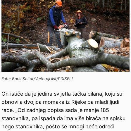
Foto: Boris Scitar/Večernji list/PIXSELL
On ističe da je jedina svijetla tačka pilana, koju su
obnovila dvojica momaka iz Rijeke pa mladi ljudi
rade. „Od zadnjeg popisa sada je manje 185
stanovnika, pa ispada da ima više birača na spisku
nego stanovnika, pošto se mnogi neće odreći