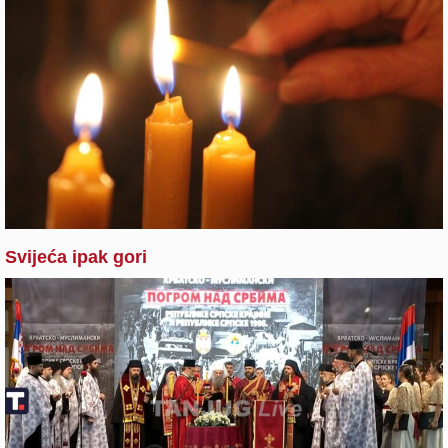
Svijeća ipak gori