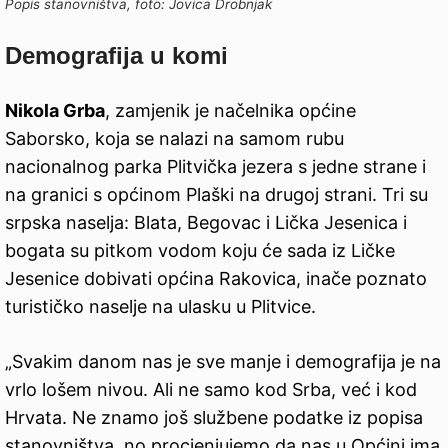
Popis stanovništva, foto: Jovica Drobnjak
Demografija u komi
Nikola Grba
, zamjenik je načelnika općine
Saborsko, koja se nalazi na samom rubu
nacionalnog parka Plitvička jezera s jedne strane i
na granici s općinom Plaški na drugoj strani. Tri su
srpska naselja: Blata, Begovac i Lička Jesenica i
bogata su pitkom vodom koju će sada iz Ličke
Jesenice dobivati općina Rakovica, inače poznato
turističko naselje na ulasku u Plitvice.
„Svakim danom nas je sve manje i demografija je na
vrlo lošem nivou. Ali ne samo kod Srba, već i kod
Hrvata. Ne znamo još službene podatke iz popisa
stanovništva, no procjenjujemo da nas u Općini ima