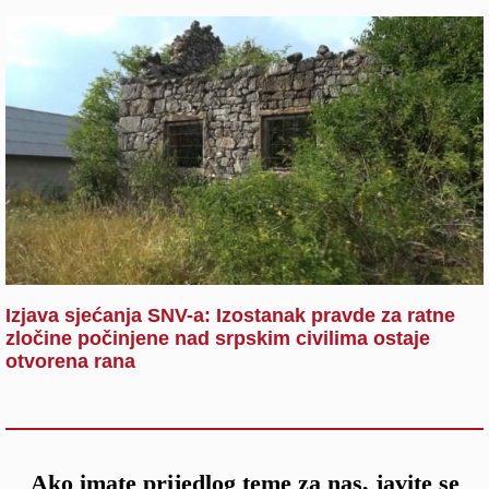
Izjava sjećanja SNV-a: Izostanak pravde za ratne
zločine počinjene nad srpskim civilima ostaje
otvorena rana
Ako imate prijedlog teme za nas, javite se