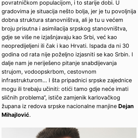
povratničkom populacijom, i to starije dobi. U
gradovima je situacija nešto bolja, jer je tu povoljnija
dobna struktura stanovništva, ali je tu u većem
broju prisutna i asimilacija srpskog stanovništva,
gdje se više ne izjašnjavaju kao Srbi, već kao
neopredijeljeni ili čak i kao Hrvati. Ispada da ni 30
godina od rata nije poželjno izjasniti se kao Srbin. I
dalje nam je neriješeno pitanje snabdijevanja
strujom, vodoopskrbom, cestovnom
infrastrukturom… I šta pripadnici srpske zajednice
mogu ili trebaju učiniti: otići tamo gdje neće imati
sličnih problema“, ističe zamjenik karlovačkog
župana iz redova srpske nacionalne manjine
Dejan
Mihajlović
.