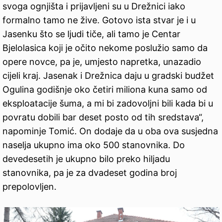
svoga ognjišta i prijavljeni su u Drežnici iako
formalno tamo ne žive. Gotovo ista stvar je i u
Jasenku što se ljudi tiče, ali tamo je Centar
Bjelolasica koji je očito nekome poslužio samo da
opere novce, pa je, umjesto napretka, unazadio
cijeli kraj. Jasenak i Drežnica daju u gradski budžet
Ogulina godišnje oko četiri miliona kuna samo od
eksploatacije šuma, a mi bi zadovoljni bili kada bi u
povratu dobili bar deset posto od tih sredstava“,
napominje Tomić. On dodaje da u oba ova susjedna
naselja ukupno ima oko 500 stanovnika. Do
devedesetih je ukupno bilo preko hiljadu
stanovnika, pa je za dvadeset godina broj
prepolovljen.