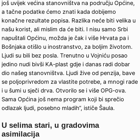
još uvijek većina stanovništva na području Općine,
a tačne podatke ćemo znati kada dobijemo
konačne rezultate popisa. Razlika neće biti velika u
našu korist, ali mislim da će biti. I nisu samo Srbi
napuštali Općinu, možda je čak i više Hrvata pa i
Bošnjaka otišlo u inostranstvo, za boljim životom.
Ljudi su bili bez posla. Trenutno u Vojniću posao
jedino nudi bivši KA-plast gdje i danas radi dobar
dio našeg stanovništva. Ljudi žive od penzija, bave
se poljoprivredom za vlastite potrebe, a mnogi rade
i u šumi u sječi drva. Otvorilo se i više OPG-ova.
Sama Općina još nema program koji bi sprečio
odlazak ljudi, posebno mladih“, ističe Šaula.
U selima stari, u gradovima
asimilacija