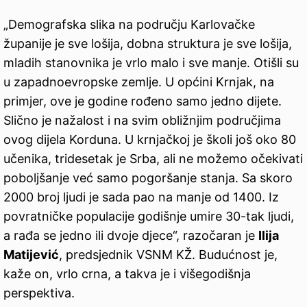
„Demografska slika na području Karlovačke
županije je sve lošija, dobna struktura je sve lošija,
mladih stanovnika je vrlo malo i sve manje. Otišli su
u zapadnoevropske zemlje. U općini Krnjak, na
primjer, ove je godine rođeno samo jedno dijete.
Slično je nažalost i na svim obližnjim područjima
ovog dijela Korduna. U krnjačkoj je školi još oko 80
učenika, tridesetak je Srba, ali ne možemo očekivati
poboljšanje već samo pogoršanje stanja. Sa skoro
2000 broj ljudi je sada pao na manje od 1400. Iz
povratničke populacije godišnje umire 30-tak ljudi,
a rađa se jedno ili dvoje djece“, razočaran je
Ilija
Matijević
, predsjednik VSNM KŽ. Budućnost je,
kaže on, vrlo crna, a takva je i višegodišnja
perspektiva.