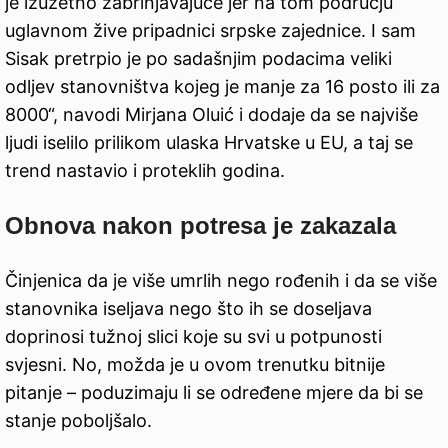
je izuzetno zabrinjavajuće jer na tom području
uglavnom žive pripadnici srpske zajednice. I sam
Sisak pretrpio je po sadašnjim podacima veliki
odljev stanovništva kojeg je manje za 16 posto ili za
8000“, navodi Mirjana Oluić i dodaje da se najviše
ljudi iselilo prilikom ulaska Hrvatske u EU, a taj se
trend nastavio i proteklih godina.
Obnova nakon potresa je zakazala
Činjenica da je više umrlih nego rođenih i da se više
stanovnika iseljava nego što ih se doseljava
doprinosi tužnoj slici koje su svi u potpunosti
svjesni. No, možda je u ovom trenutku bitnije
pitanje – poduzimaju li se određene mjere da bi se
stanje poboljšalo.