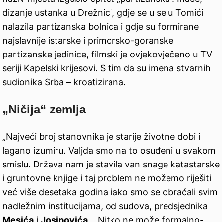
dizanje ustanka u Drežnici, gdje se u selu Tomići
nalazila partizanska bolnica i gdje su formirane
najslavnije istarske i primorsko-goranske
partizanske jedinice, filmski je ovjekovječeno u TV
seriji Kapelski krijesovi. S tim da su imena stvarnih
sudionika Srba – kroatizirana.
„Ničija“ zemlja
„Najveći broj stanovnika je starije životne dobi i
lagano izumiru. Valjda smo na to osuđeni u svakom
smislu. Država nam je stavila van snage katastarske
i gruntovne knjige i taj problem ne možemo riješiti
već više desetaka godina iako smo se obraćali svim
nadležnim institucijama, od sudova, predsjednika
Mesića
i
Josipovića
… Nitko ne može formalno-