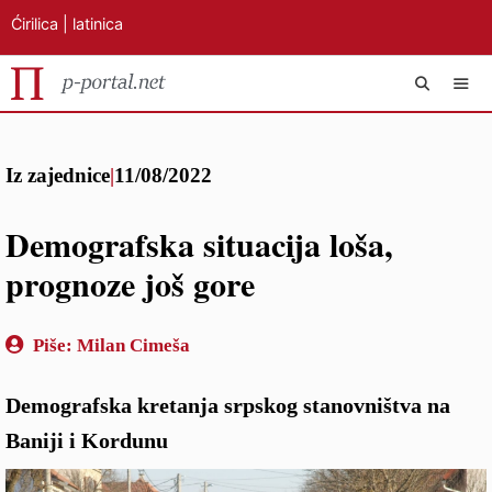
Ćirilica
|
latinica
Preskoči
IZB
na
Iz zajednice
|
11/08/2022
sadržaj
Demografska situacija loša,
prognoze još gore
Piše:
Milan Cimeša
Demografska kretanja srpskog stanovništva na
Baniji i Kordunu