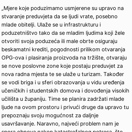
„Mjere koje poduzimamo usmjerene su upravo na
stvaranje preduvjeta da se ljudi vrate, posebno
mlade obitelji. Ulaže se u infrastrukturu i
poduzetništvo tako da se mladim ljudima koji žele
otvoriti svoja poduzeća ili male obrte osiguraju
beskamatni krediti, pogodnosti prilikom otvaranja
OPG-ova i plasiranja proizvoda na tržište, otvaraju
se nove poslovne zone koje postaju preduvjet za
nova radna mjesta te se ulaže u turizam. Također
se vodi briga i u sferi obrazovanja u vidu uređenja
učeničkih i studentskih domova i dovođenja visokih
učilišta u županiju. Time se planira zadržati mlade
ljude na ovom prostoru i privući druge da upravo tu
prepoznaju svoju mogućnost za daljnje
usavršavanje. Naravno, najveći problem nam je
spora obnova nakon katastrofalnog potresa, što