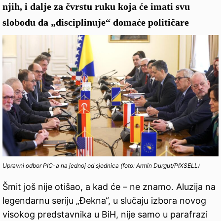
njih, i dalje za čvrstu ruku koja će imati svu
slobodu da „disciplinuje“ domaće političare
Upravni odbor PIC-a na jednoj od sjednica (foto: Armin Durgut/PIXSELL)
Šmit još nije otišao, a kad će – ne znamo. Aluzija na
legendarnu seriju „Đekna“, u slučaju izbora novog
visokog predstavnika u BiH, nije samo u parafrazi