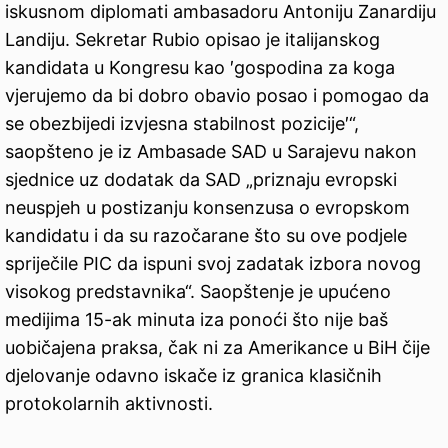
iskusnom diplomati ambasadoru Antoniju Zanardiju
Landiju. Sekretar Rubio opisao je italijanskog
kandidata u Kongresu kao ′gospodina za koga
vjerujemo da bi dobro obavio posao i pomogao da
se obezbijedi izvjesna stabilnost pozicije′“,
saopšteno je iz Ambasade SAD u Sarajevu nakon
sjednice uz dodatak da SAD „priznaju evropski
neuspjeh u postizanju konsenzusa o evropskom
kandidatu i da su razočarane što su ove podjele
spriječile PIC da ispuni svoj zadatak izbora novog
visokog predstavnika“. Saopštenje je upućeno
medijima 15-ak minuta iza ponoći što nije baš
uobičajena praksa, čak ni za Amerikance u BiH čije
djelovanje odavno iskače iz granica klasičnih
protokolarnih aktivnosti.