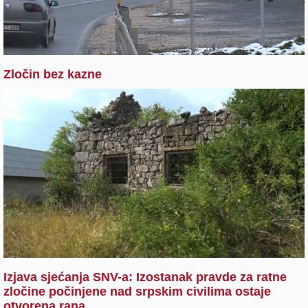
Zločin bez kazne
Izjava sjećanja SNV-a: Izostanak pravde za ratne
zločine počinjene nad srpskim civilima ostaje
otvorena rana