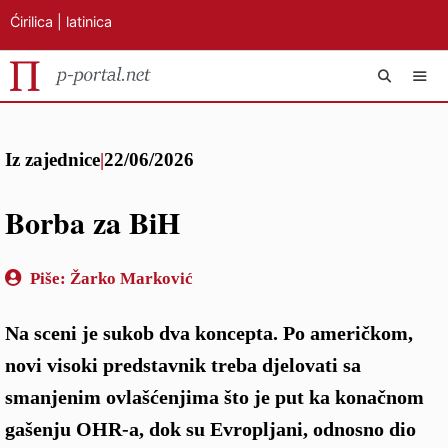
Ćirilica
|
latinica
Preskoči
IZB
na
Iz zajednice
|
22/06/2026
sadržaj
Borba za BiH
Piše:
Žarko Marković
Na sceni je sukob dva koncepta. Po američkom,
novi visoki predstavnik treba djelovati sa
smanjenim ovlašćenjima što je put ka konačnom
gašenju OHR-a, dok su Evropljani, odnosno dio