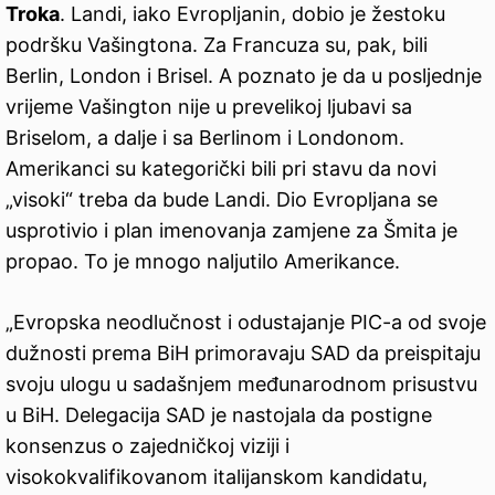
Troka
. Landi, iako Evropljanin, dobio je žestoku
podršku Vašingtona. Za Francuza su, pak, bili
Berlin, London i Brisel. A poznato je da u posljednje
vrijeme Vašington nije u prevelikoj ljubavi sa
Briselom, a dalje i sa Berlinom i Londonom.
Amerikanci su kategorički bili pri stavu da novi
„visoki“ treba da bude Landi. Dio Evropljana se
usprotivio i plan imenovanja zamjene za Šmita je
propao. To je mnogo naljutilo Amerikance.
„Evropska neodlučnost i odustajanje PIC-a od svoje
dužnosti prema BiH primoravaju SAD da preispitaju
svoju ulogu u sadašnjem međunarodnom prisustvu
u BiH. Delegacija SAD je nastojala da postigne
konsenzus o zajedničkoj viziji i
visokokvalifikovanom italijanskom kandidatu,