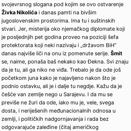
svojevrsnog slogana pod kojim se ovo ostvarenje
Živka Nikolića
i danas pamti na bivšim
jugoslovenskim prostorima. Ima tu i suštinskih
stvari. Jer, misterija oko njemačkog diplomate koji
je posljednjih pet godina proveo na poziciji šefa
protektorata koji neki nazivaju i „državom BiH“
danas najviše liči na onu iz pomenute serije.
Šmit
se, naime, ponaša baš nekako kao Đekna. Svi znaju
da je tu, ali ga niko ne viđa. Trebalo je da ode još
početkom juna kako je najavljeno nakon što je
podnio ostavku, ali je i dalje tu negdje. Kažu da je
češće van zemlje nego u Sarajevu. I da mu se
previše ne žuri da ode, iako mu je, vele, svega
dosta, i neriješenih međunacionalnih odnosa u
zemlji, i političkih nadgornjavanja i rada bez
odgovarajuće zaleđine (čitaj američkog