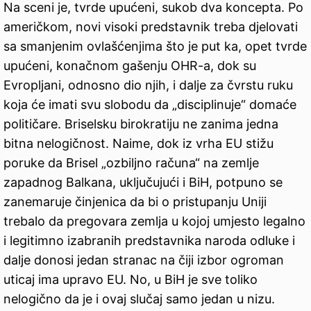
Na sceni je, tvrde upućeni, sukob dva koncepta. Po
američkom, novi visoki predstavnik treba djelovati
sa smanjenim ovlašćenjima što je put ka, opet tvrde
upućeni, konačnom gašenju OHR-a, dok su
Evropljani, odnosno dio njih, i dalje za čvrstu ruku
koja će imati svu slobodu da „disciplinuje“ domaće
političare. Briselsku birokratiju ne zanima jedna
bitna nelogičnost. Naime, dok iz vrha EU stižu
poruke da Brisel „ozbiljno računa“ na zemlje
zapadnog Balkana, uključujući i BiH, potpuno se
zanemaruje činjenica da bi o pristupanju Uniji
trebalo da pregovara zemlja u kojoj umjesto legalno
i legitimno izabranih predstavnika naroda odluke i
dalje donosi jedan stranac na čiji izbor ogroman
uticaj ima upravo EU. No, u BiH je sve toliko
nelogično da je i ovaj slučaj samo jedan u nizu.