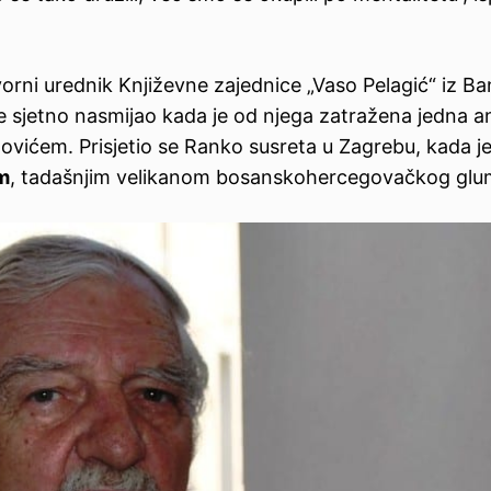
vorni urednik Književne zajednice „Vaso Pelagić“ iz Ba
 sjetno nasmijao kada je od njega zatražena jedna 
ovićem. Prisjetio se Ranko susreta u Zagrebu, kada je
m
, tadašnjim velikanom bosanskohercegovačkog glum