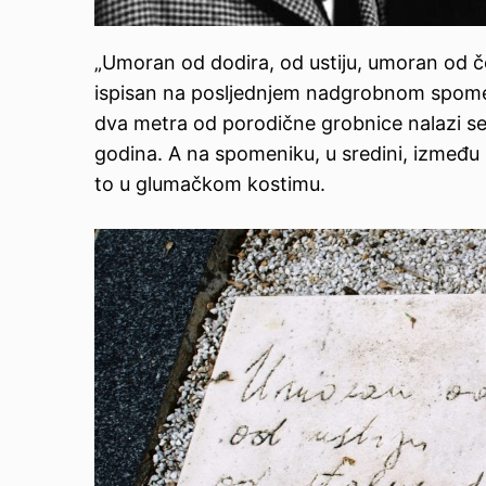
„Umoran od dodira, od ustiju, umoran od č
ispisan na posljednjem nadgrobnom spome
dva metra od porodične grobnice nalazi se m
godina. A na spomeniku, u sredini, izmeđ
to u glumačkom kostimu.