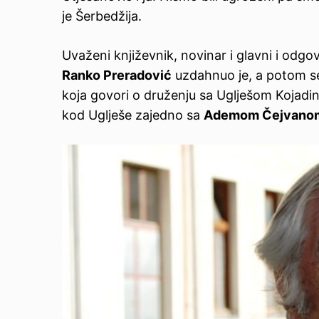
je Šerbedžija.
Uvaženi književnik, novinar i glavni i odgo
Ranko Preradović
uzdahnuo je, a potom se
koja govori o druženju sa Uglješom Kojadin
kod Uglješe zajedno sa
Ademom Čejvano