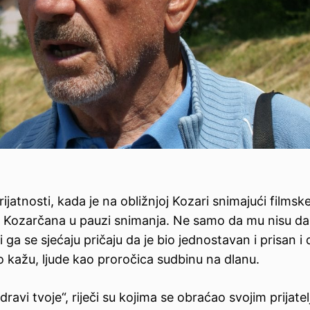
ijatnosti, kada je na obližnjoj Kozari snimajući filmsk
d Kozarčana u pauzi snimanja. Ne samo da mu nisu da
i ga se sjećaju pričaju da je bio jednostavan i prisan i 
o kažu, ljude kao proročica sudbinu na dlanu.
dravi tvoje“, riječi su kojima se obraćao svojim prijate