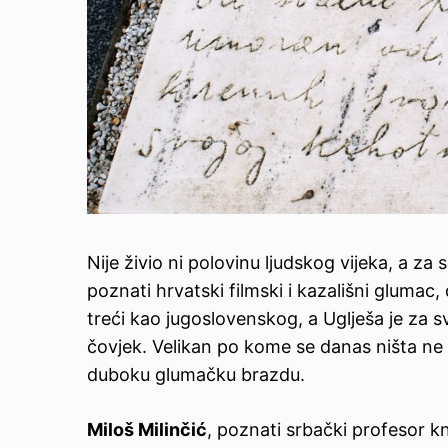
Nije živio ni polovinu ljudskog vijeka, a za
poznati hrvatski filmski i kazališni glumac
treći kao jugoslovenskog, a Uglješa je za 
čovjek. Velikan po kome se danas ništa ne 
duboku glumačku brazdu.
Miloš Milinčić
, poznati srbački profesor kn