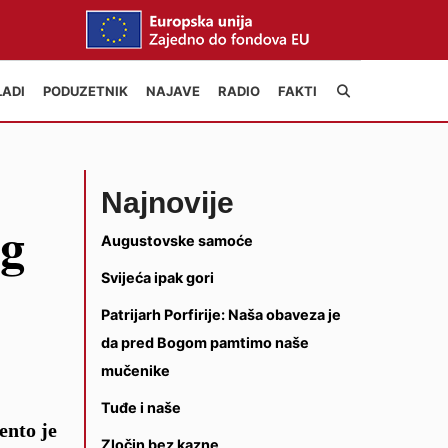
LADI
PODUZETNIK
NAJAVE
RADIO
FAKTI
Najnovije
og
Augustovske samoće
Svijeća ipak gori
Patrijarh Porfirije: Naša obaveza je
da pred Bogom pamtimo naše
mučenike
Tuđe i naše
ento je
Zločin bez kazne