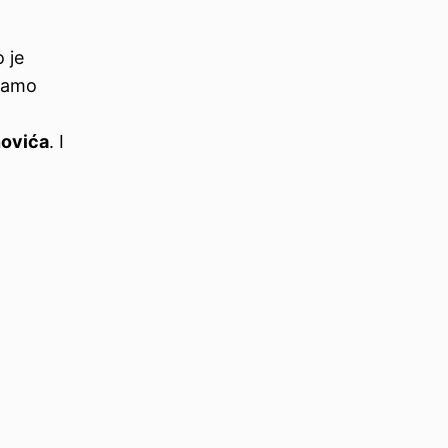
 je
 Samo
h
novića
. I