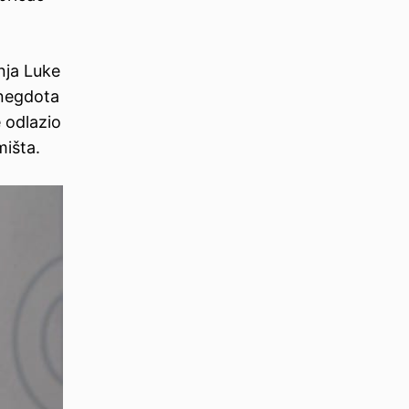
nja Luke
anegdota
 odlazio
išta.