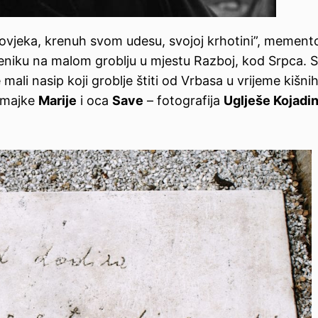
ovjeka, krenuh svom udesu, svojoj krhotini”, memento
niku na malom groblju u mjestu Razboj, kod Srpca.
ali nasip koji groblje štiti od Vrbasa u vrijeme kišni
u majke
Marije
i oca
Save
– fotografija
Uglješe Kojadi