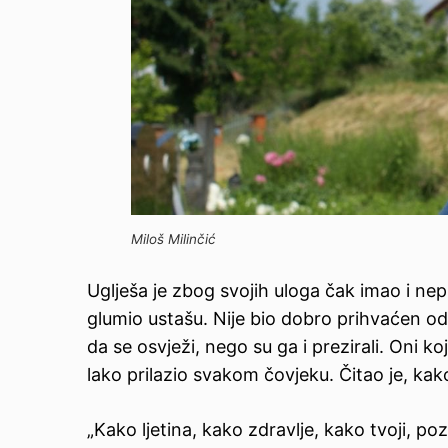
Miloš Milinčić
Uglješa je zbog svojih uloga čak imao i nepr
glumio ustašu. Nije bio dobro prihvaćen o
da se osvježi, nego su ga i prezirali. Oni koj
lako prilazio svakom čovjeku. Čitao je, kak
„Kako ljetina, kako zdravlje, kako tvoji, poz