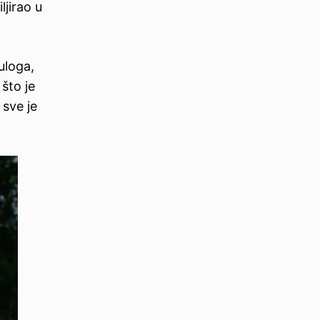
ljirao u
 uloga,
što je
 sve je