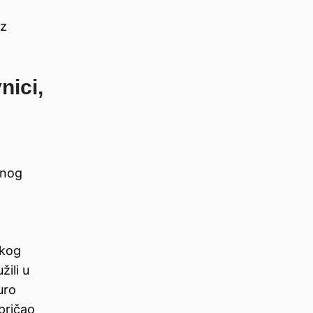
iz
nici,
dnog
čkog
žili u
uro
spričao