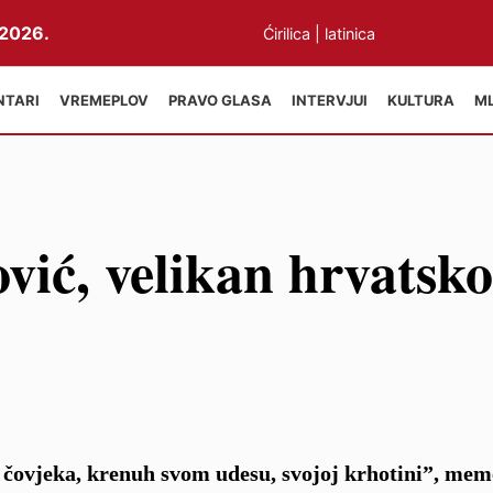
2026.
Ćirilica
|
latinica
NTARI
VREMEPLOV
PRAVO GLASA
INTERVJUI
KULTURA
M
vić, velikan hrvatsk
čovjeka, krenuh svom udesu, svojoj krhotini”, mem