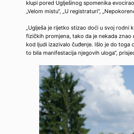
klupi pored Uglješinog spomenika evocirao 
„Velom mistu“, „U registraturi“, „Nepokore
„Uglješa je rijetko stizao doći u svoj rodni 
fizičkih promjena, tako da je nekada znao
kod ljudi izazivalo čuđenje. Išlo je do toga da
to bila manifestacija njegovih uloga“, prisje