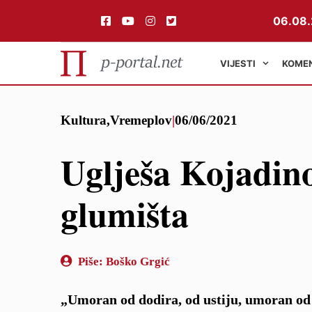
06.08.
VIJESTI
KOME
Preskoči
Kultura
,
Vremeplov
|
06/06/2021
na
sadržaj
Uglješa Kojadino
glumišta
Piše:
Boško Grgić
„Umoran od dodira, od ustiju, umoran od 