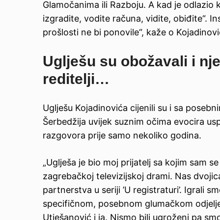
Glamočanima ili Razboju. A kad je odlazio ko
izgradite, vodite računa, vidite, obiđite“. In
prošlosti ne bi ponovile“, kaže o Kojadinov
Uglješu su obožavali i nje
reditelji…
Uglješu Kojadinovića cijenili su i sa pose
Šerbedžija uvijek suznim očima evocira uspo
razgovora prije samo nekoliko godina.
„Uglješa je bio moj prijatelj sa kojim sam s
zagrebačkoj televizijskoj drami. Nas dvoj
partnerstva u seriji ’U registraturi’. Igrali
specifičnom, posebnom glumačkom odjeljenju
Utješanović i ja. Nismo bili ugroženi pa smo