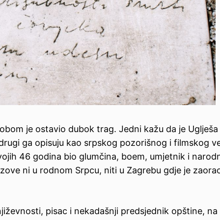
 sobom je ostavio dubok trag. Jedni kažu da je Uglješa
, drugi ga opisuju kao srpskog pozorišnog i filmskog ve
svojih 46 godina bio glumčina, boem, umjetnik i narodn
zove ni u rodnom Srpcu, niti u Zagrebu gdje je zaora
jiževnosti, pisac i nekadašnji predsjednik opštine, na