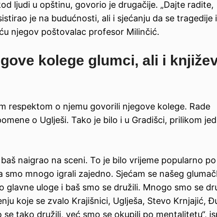
d ljudi u opštinu, govorio je drugačije. „Dajte radite,
sistirao je na budućnosti, ali i sjećanju da se tragedije 
iću njegov poštovalac profesor Milinčić.
gove kolege glumci, ali i književ
bnim respektom o njemu govorili njegove kolege. Rade
mene o Uglješi. Tako je bilo i u Gradišci, prilikom je
e baš naigrao na sceni. To je bilo vrijeme popularno po
ica smo mnogo igrali zajedno. Sjećam se našeg gluma
 smo glavne uloge i baš smo se družili. Mnogo smo se dru
 koje se zvalo Krajišnici, Uglješa, Stevo Krnjajić, Đ
 se tako družili, već smo se okupili po mentalitetu“, i