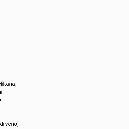
 bio
likana,
i
o
 drvenoj