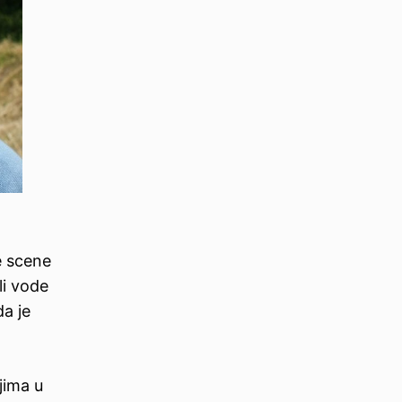
e scene
li vode
da je
ljima u