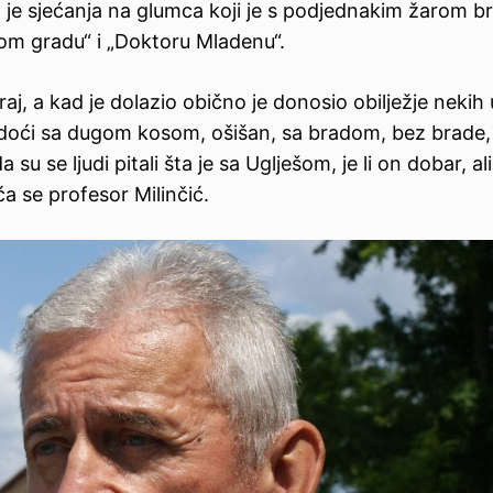
je sjećanja na glumca koji je s podjednakim žarom bri
nom gradu“ i „Doktoru Mladenu“.
kraj, a kad je dolazio obično je donosio obilježje nekih
 doći sa dugom kosom, ošišan, sa bradom, bez brade, 
 su se ljudi pitali šta je sa Uglješom, je li on dobar, ali
ća se profesor Milinčić.