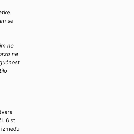
etke.
sam se
tim ne
ubrzo ne
ogućnost
ilo
tvara
. 6 st.
, između