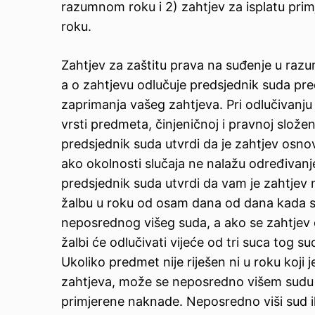
razumnom roku i 2) zahtjev za isplatu pr
roku.
Zahtjev za zaštitu prava na suđenje u raz
a o zahtjevu odlučuje predsjednik suda pr
zaprimanja vašeg zahtjeva. Pri odlučivanj
vrsti predmeta, činjeničnoj i pravnoj slož
predsjednik suda utvrdi da je zahtjev osnov
ako okolnosti slučaja ne nalažu određivanj
predsjednik suda utvrdi da vam je zahtjev 
žalbu u roku od osam dana od dana kada ste 
neposrednog višeg suda, a ako se zahtjev 
žalbi će odlučivati vijeće od tri suca tog su
Ukoliko predmet nije riješen ni u roku koji
zahtjeva, može se neposredno višem sudu u 
primjerene naknade. Neposredno viši sud i