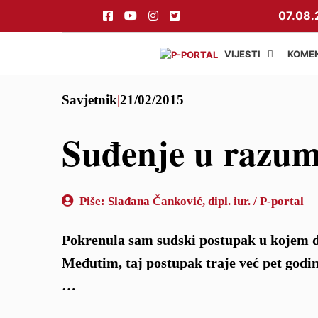
Preskoči
07.08.
na
sadržaj
VIJESTI
KOME
Savjetnik
|
21/02/2015
Suđenje u razu
Piše:
Slađana Čanković, dipl. iur. / P-portal
Pokrenula sam sudski postupak u kojem d
Međutim, taj postupak traje već pet godin
…