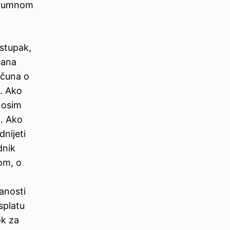
razumnom
stupak,
dana
ačuna o
a. Ako
, osim
t. Ako
nijeti
dnik
om, o
anosti
splatu
ok za