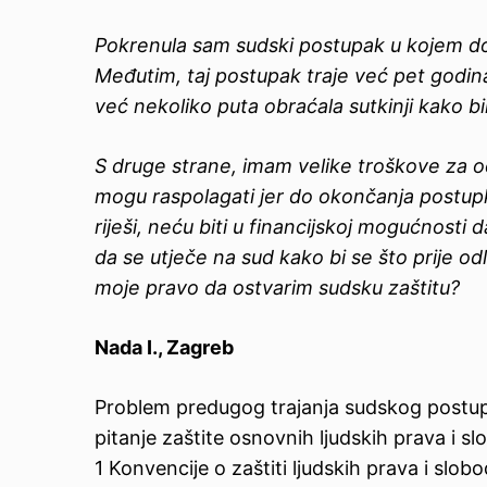
Pokrenula sam sudski postupak u kojem do
Međutim, taj postupak traje već pet godin
već nekoliko puta obraćala sutkinji kako b
S druge strane, imam velike troškove za o
mogu raspolagati jer do okončanja postupk
riješi, neću biti u financijskoj mogućnosti
da se utječe na sud kako bi se što prije odl
moje pravo da ostvarim sudsku zaštitu?
Nada I., Zagreb
Problem predugog trajanja sudskog postup
pitanje zaštite osnovnih ljudskih prava i s
1 Konvencije o zaštiti ljudskih prava i slo