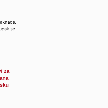
 naknade.
tupak se
i za
jana
tsku