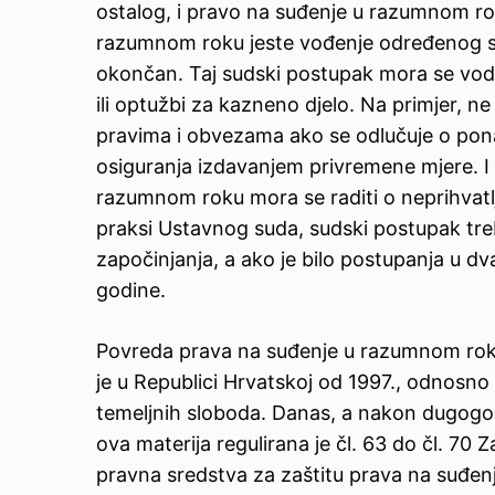
ostalog, i pravo na suđenje u razumnom r
razumnom roku jeste vođenje određenog s
okončan. Taj sudski postupak mora se vodi
ili optužbi za kazneno djelo. Na primjer, n
pravima i obvezama ako se odlučuje o pon
osiguranja izdavanjem privremene mjere. I n
razumnom roku mora se raditi o neprihvat
praksi Ustavnog suda, sudski postupak tr
započinjanja, a ako je bilo postupanja u dv
godine.
Povreda prava na suđenje u razumnom roku
je u Republici Hrvatskoj od 1997., odnosno o
temeljnih sloboda. Danas, a nakon dugogo
ova materija regulirana je čl. 63 do čl. 7
pravna sredstva za zaštitu prava na suđen