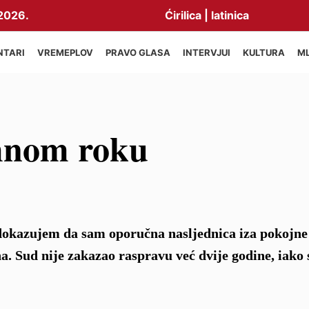
2026.
Ćirilica
|
latinica
NTARI
VREMEPLOV
PRAVO GLASA
INTERVJUI
KULTURA
M
mnom roku
okazujem da sam oporučna nasljednica iza pokojne 
a. Sud nije zakazao raspravu već dvije godine, iako