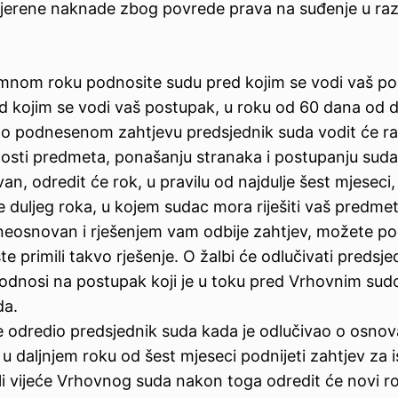
imjerene naknade zbog povrede prava na suđenje u 
umnom roku podnosite sudu pred kojim se vodi vaš po
ed kojim se vodi vaš postupak, u roku od 60 dana od 
u o podnesenom zahtjevu predsjednik suda vodit će r
enosti predmeta, ponašanju stranaka i postupanju sud
an, odredit će rok, u pravilu od najdulje šest mjeseci
e duljeg roka, u kojem sudac mora riješiti vaš predme
neosnovan i rješenjem vam odbije zahtjev, možete pod
primili takvo rješenje. O žalbi će odlučivati predsje
odnosi na postupak koji je u toku pred Vrhovnim sud
da.
 je odredio predsjednik suda kada je odlučivao o osnov
daljnjem roku od šest mjeseci podnijeti zahtjev za i
li vijeće Vrhovnog suda nakon toga odredit će novi r