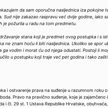
kazujem da sam oporučna nasljednica iza pokojne t
a.
Sud nije zakazao raspravu već dvije godine, iako 
ih je požurila u radu na tom predmetu.
državanje stana koji je predmet ovog postupka i s is
a ne znam hoću li biti nasljednica. Ukoliko se spor 
 da ga vodim i morat ću od njega odustati. Postoji li m
učilo u postupku koji traje već pet godina i tako zaštit
ka i ostvarenje prava na suđenje u razumnom roku o
loboda. Pravo na pravično suđenje, koje je zajamčeno čl
boda i čl. 29 st. 1 Ustava Republike Hrvatske, obuhvaća