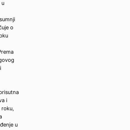
 u
 sumnji
čuje o
upku
 Prema
egovog
i
prisutna
va i
 roku,
a
uđenje u