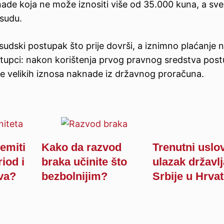
knade koja ne može iznositi više od 35.000 kuna, a sve
sudu.
e sudski postupak što prije dovrši, a iznimno plaćanje
ostupci: nakon korištenja prvog pravnog sredstva pos
anje velikih iznosa naknade iz državnog proračuna.
emiti
Kako da razvod
Trenutni uslov
riod i
braka učinite što
ulazak državl
va?
bezbolnijim?
Srbije u Hrva