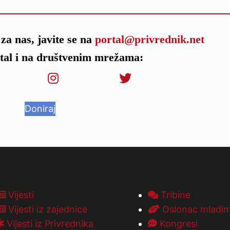
za nas, javite se na
portal@privrednik.net
rtal i na društvenim mrežama:
Doniraj
Vijesti
Tribine
Vijesti iz zajednice
Oslonac mladi
Vijesti iz Privrednika
Kongresi