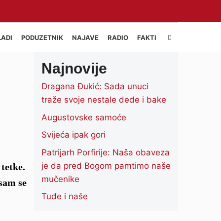
LADI
PODUZETNIK
NAJAVE
RADIO
FAKTI
Najnovije
Dragana Đukić: Sada unuci
traže svoje nestale dede i bake
Augustovske samoće
Svijeća ipak gori
Patrijarh Porfirije: Naša obaveza
je da pred Bogom pamtimo naše
tetke.
mučenike
 sam se
Tuđe i naše