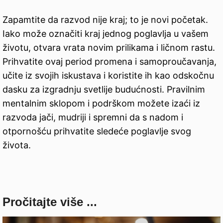
Zapamtite da razvod nije kraj; to je novi početak.
Iako može označiti kraj jednog poglavlja u vašem
životu, otvara vrata novim prilikama i ličnom rastu.
Prihvatite ovaj period promena i samoproučavanja,
učite iz svojih iskustava i koristite ih kao odskočnu
dasku za izgradnju svetlije budućnosti. Pravilnim
mentalnim sklopom i podrškom možete izaći iz
razvoda jači, mudriji i spremni da s nadom i
otpornošću prihvatite sledeće poglavlje svog
života.
Pročitajte više ...