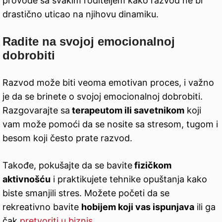
provode sa svakim roditeljem kako razvod ne bi
drastično uticao na njihovu dinamiku.
Radite na svojoj emocionalnoj
dobrobiti
Razvod može biti veoma emotivan proces, i važno
je da se brinete o svojoj emocionalnoj dobrobiti.
Razgovarajte sa
terapeutom ili savetnikom
koji
vam može pomoći da se nosite sa stresom, tugom i
besom koji često prate razvod.
Takođe, pokušajte da se bavite
fizičkom
aktivnošću
i praktikujete tehnike opuštanja kako
biste smanjili stres. Možete početi da se
rekreativno bavite
hobijem koji vas ispunjava
ili ga
čak
pretvoriti u biznis
.