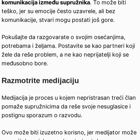
komunikacija između supružnika
. To može biti
teško, jer su emocije često uzavrele, ali bez
komunikacije, stvari mogu postati još gore.
Pokušajte da razgovarate o svojim osećanjima,
potrebama i željama. Postavite se kao partneri koji
žele da reše problem, a ne kao neprijatelji koji se
međusobno bore.
Razmotrite medijaciju
Medijacija je proces u kojem nepristrasan treći član
pomaže supružnicima da reše svoje nesuglasice i
postignu sporazum o razvodu.
Ovo može biti izuzetno korisno, jer medijator može