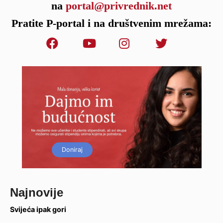
na
portal@privrednik.net
Pratite P-portal i na društvenim mrežama:
Doniraj
Najnovije
Svijeća ipak gori