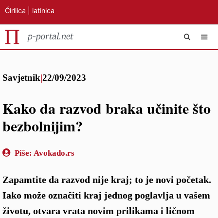
Ćirilica
|
latinica
Preskoči
IZB
na
Savjetnik
|
22/09/2023
sadržaj
Kako da razvod braka učinite što
bezbolnijim?
Piše:
Avokado.rs
Zapamtite da razvod nije kraj; to je novi početak.
Iako može označiti kraj jednog poglavlja u vašem
životu, otvara vrata novim prilikama i ličnom