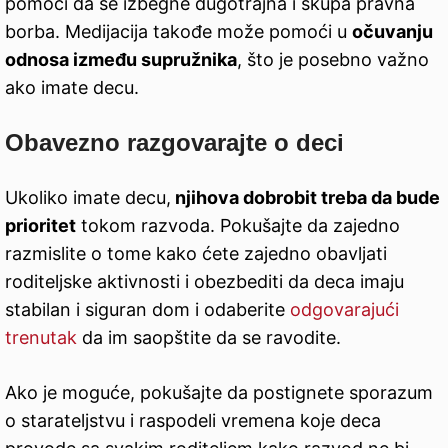
pomoći da se izbegne dugotrajna i skupa pravna
borba. Medijacija takođe može pomoći u
očuvanju
odnosa između supružnika
, što je posebno važno
ako imate decu.
Obavezno razgovarajte o deci
Ukoliko imate decu,
njihova dobrobit treba da bude
prioritet
tokom razvoda. Pokušajte da zajedno
razmislite o tome kako ćete zajedno obavljati
roditeljske aktivnosti i obezbediti da deca imaju
stabilan i siguran dom i odaberite
odgovarajući
trenutak
da im saopštite da se ravodite.
Ako je moguće, pokušajte da postignete sporazum
o starateljstvu i raspodeli vremena koje deca