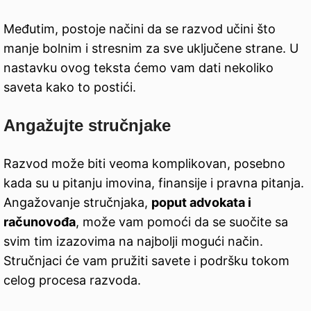
Međutim, postoje načini da se razvod učini što
manje bolnim i stresnim za sve uključene strane. U
nastavku ovog teksta ćemo vam dati nekoliko
saveta kako to postići.
Angažujte stručnjake
Razvod može biti veoma komplikovan, posebno
kada su u pitanju imovina, finansije i pravna pitanja.
Angažovanje stručnjaka,
poput advokata i
računovođa
, može vam pomoći da se suočite sa
svim tim izazovima na najbolji mogući način.
Stručnjaci će vam pružiti savete i podršku tokom
celog procesa razvoda.