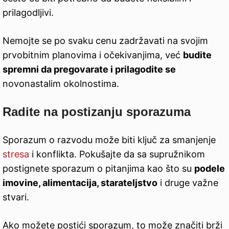
prilagodljivi.
Nemojte se po svaku cenu zadržavati na svojim
prvobitnim planovima i očekivanjima, već
budite
spremni da pregovarate i prilagodite se
novonastalim okolnostima.
Radite na postizanju sporazuma
Sporazum o razvodu može biti ključ za smanjenje
stresa
i konflikta. Pokušajte da sa supružnikom
postignete sporazum o pitanjima kao što su
podele
imovine, alimentacija, starateljstvo
i druge važne
stvari.
Ako možete postići sporazum, to može značiti brži