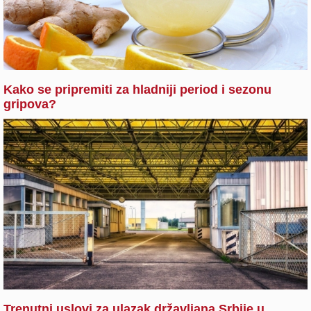
Kako se pripremiti za hladniji period i sezonu
gripova?
Trenutni uslovi za ulazak državljana Srbije u