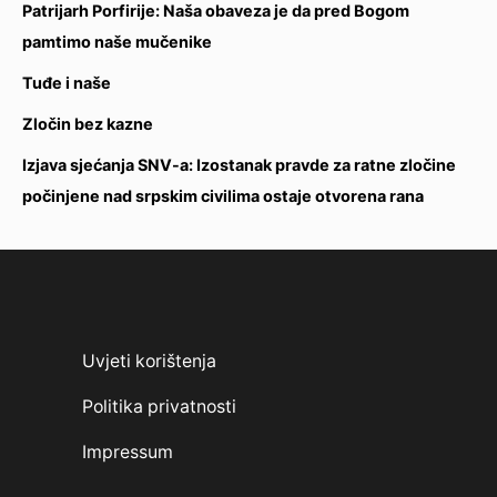
Patrijarh Porfirije: Naša obaveza je da pred Bogom
pamtimo naše mučenike
Tuđe i naše
Zločin bez kazne
Izjava sjećanja SNV-a: Izostanak pravde za ratne zločine
počinjene nad srpskim civilima ostaje otvorena rana
Uvjeti korištenja
Politika privatnosti
Impressum