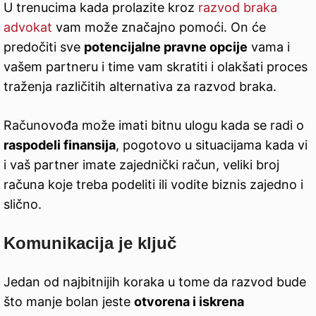
U trenucima kada prolazite kroz
razvod braka
advokat
vam može značajno pomoći. On će
predočiti sve
potencijalne pravne opcije
vama i
vašem partneru i time vam skratiti i olakšati proces
traženja različitih alternativa za razvod braka.
Računovođa može imati bitnu ulogu kada se radi o
raspodeli finansija
, pogotovo u situacijama kada vi
i vaš partner imate zajednički račun, veliki broj
računa koje treba podeliti ili vodite biznis zajedno i
slično.
Komunikacija je ključ
Jedan od najbitnijih koraka u tome da razvod bude
što manje bolan jeste
otvorena i iskrena