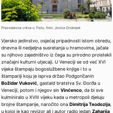
Pravoslavna crkva u Trstu, foto: Jovica Drobnjak
Vjersko jedinstvo, osjećaj pripadnosti istom obredu,
dnevna ili nedjeljna susretanja u hramovima, jačala
su njihovo zajedništvo iz čega su prirodno proistekli
značajni kulturni utjecaji. U Veneciji se od već XVI
vijeka štampaju bogoslužbene knjige i to u
štampariji koju je isprva držao Podgoričanin
Božidar Vuković
, gastald bratstva Sv. Đorđa u
Veneciji, potom i njegov sin
Vinćenco
, da bi sve
kulminiralo u XVIII vijeku kada u metropoli djeluju
brojne štamparije, naročito ona
Dimitrija Teodozija
,
u kojoj je kao revizor ali i autor radio jedan
Zaharija