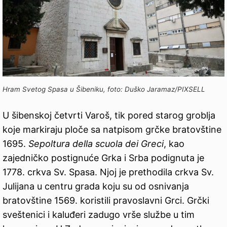
Hram Svetog Spasa u Šibeniku, foto: Duško Jaramaz/PIXSELL
U šibenskoj četvrti Varoš, tik pored starog groblja
koje markiraju ploče sa natpisom grčke bratovštine
1695.
Sepoltura della scuola dei Greci
, kao
zajedničko postignuće Grka i Srba podignuta je
1778. crkva Sv. Spasa. Njoj je prethodila crkva Sv.
Julijana u centru grada koju su od osnivanja
bratovštine 1569. koristili pravoslavni Grci. Grčki
sveštenici i kaluđeri zadugo vrše službe u tim