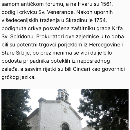
samom antičkom forumu, a na Hvaru su 1561.
podigli crkvicu Sv. Venerande. Nakon upornih
višedecenijskih traženja u Skradinu je 1754.
podignuta crkva posvećena zaštitniku grada Кrfa
Sv. Spiridonu. Prokuratori ove zajednice u to doba
bili su potentni trgovci porjeklom iz Hercegovine i
Stare Srbije, po prezimenima se vidi da je bilo i
podosta pripadnika poteklih iz neposrednog
zaleđa, a sasvim rijetki su bili Cincari kao govornici
grčkog jezika.