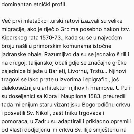
dominantan etnički profil.
Već prvi mletačko-turski ratovi izazvali su velike
migracije, ako je riječ o Grcima posebno nakon tzv.
Кiparskog rata 1570-73., kada su se u najvećem
broju našli u primorskim komunama istočne
jadranske obale. Razumljivo da su se jednako širili i
na drugoj, talijanskoj obali gdje se značajne grčke
zajednice bilježe u Barleti, Livornu, Trstu… Njihovi
tragovi se lako prate u izvorima i epigrafici, još
dalekosežnije u arhitekturi njihovih hramova. U Puli
su doseljenici sa Кipra i Naupliona 1583. preuredili
tada milenijum staru vizantijsku Bogorodičnu crkvu
i posvetili Sv. Nikoli, zaštitniku trgovaca i
pomoraca, u Zadru su adaptirali i prikladno opremili
od vlasti dodjeljenu im crkvu Sv. Ilije smještenu na