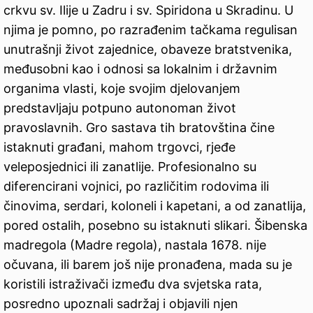
crkvu sv. Ilije u Zadru i sv. Spiridona u Skradinu. U
njima je pomno, po razrađenim tačkama regulisan
unutrašnji život zajednice, obaveze bratstvenika,
međusobni kao i odnosi sa lokalnim i državnim
organima vlasti, koje svojim djelovanjem
predstavljaju potpuno autonoman život
pravoslavnih. Gro sastava tih bratovština čine
istaknuti građani, mahom trgovci, rjeđe
veleposjednici ili zanatlije. Profesionalno su
diferencirani vojnici, po različitim rodovima ili
činovima, serdari, koloneli i kapetani, a od zanatlija,
pored ostalih, posebno su istaknuti slikari. Šibenska
madregola (Madre regola), nastala 1678. nije
očuvana, ili barem još nije pronađena, mada su je
koristili istraživači između dva svjetska rata,
posredno upoznali sadržaj i objavili njen