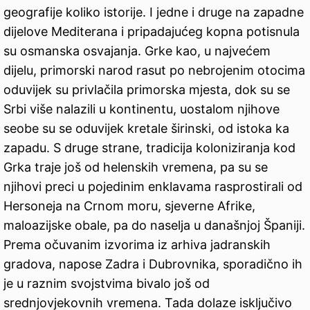
geografije koliko istorije. I jedne i druge na zapadne
dijelove Mediterana i pripadajućeg kopna potisnula
su osmanska osvajanja. Grke kao, u najvećem
dijelu, primorski narod rasut po nebrojenim otocima
oduvijek su privlačila primorska mjesta, dok su se
Srbi više nalazili u kontinentu, uostalom njihove
seobe su se oduvijek kretale širinski, od istoka ka
zapadu. S druge strane, tradicija koloniziranja kod
Grka traje još od helenskih vremena, pa su se
njihovi preci u pojedinim enklavama rasprostirali od
Hersoneja na Crnom moru, sjeverne Afrike,
maloazijske obale, pa do naselja u današnjoj Španiji.
Prema očuvanim izvorima iz arhiva jadranskih
gradova, napose Zadra i Dubrovnika, sporadično ih
je u raznim svojstvima bivalo još od
srednjovjekovnih vremena. Tada dolaze isključivo