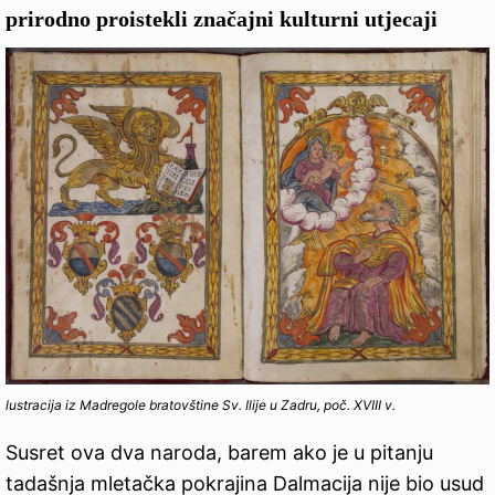
prirodno proistekli značajni kulturni utjecaji
lustracija iz Madregole bratovštine Sv. Ilije u Zadru, poč. XVIII v.
Susret ova dva naroda, barem ako je u pitanju
tadašnja mletačka pokrajina Dalmacija nije bio usud