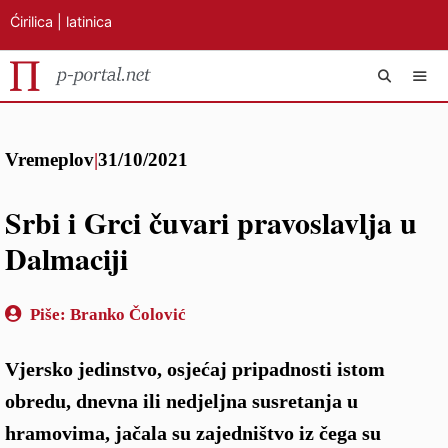
Ćirilica
|
latinica
Preskoči
IZB
na
Vremeplov
|
31/10/2021
sadržaj
Srbi i Grci čuvari pravoslavlja u
Dalmaciji
Piše:
Branko Čolović
Vjersko jedinstvo, osjećaj pripadnosti istom
obredu, dnevna ili nedjeljna susretanja u
hramovima, jačala su zajedništvo iz čega su