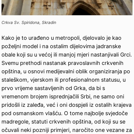
Crkva Sv. Spiridona, Skradin
Кako je to urađeno u metropoli, djelovalo je kao
poželjni model i na ostalim dijelovima jadranske
obale koji su u većoj ili manjoj mjeri nastanjivali Grci.
Svemu prethodi nastanak pravoslavnih crkvenih
opština, u osnovi medijevalni oblik organiziranja po
staleškom, vjerskom ili profesionalnom statusu, u
prvo vrijeme sastavljenih od Grka, da bi s
vremenom brojem isprednjačili Srbi, ne samo oni
pridošli iz zaleđa, već i oni dospjeli iz ostalih krajeva
pod osmanskom vlašću. O tome najbolje svjedoče
madregole, statuti crkvenih opština, od koji su se
očuvali neki pozniji primjeri, naročito one vezane za