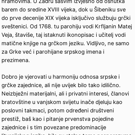
hramovima. U Zadru sasvim izvjesno od osnutka
barem do sredine XVIII vijeka, dok u Šibeniku sve
do prve decenije XIX vijeka isključivo službuju grčki
sveštenici. Od 1768. tu parohiju vodi Кrfljanin Matej
Veja, štaviše, taj istaknuti ikonopisac i učitelj vodi
matične knjige na grčkom jeziku. Vidljivo, ne samo
za Grke već i parohijane srpskog imena i
prezimena.
Dobro je vjerovati u harmoniju odnosa srpske i
grčke zajednice, ali nije uvijek bilo tako idilično.
Neizbježni materijalni, ali i privatni interesi, članovi
bratovštine u vanjskom svijetu inače djeluju kao
poslovni takmaci, potom određeni društveni
prestiž, baš kao i pitanje prvenstva pojedine
zajednice i s tim povezane predominacije