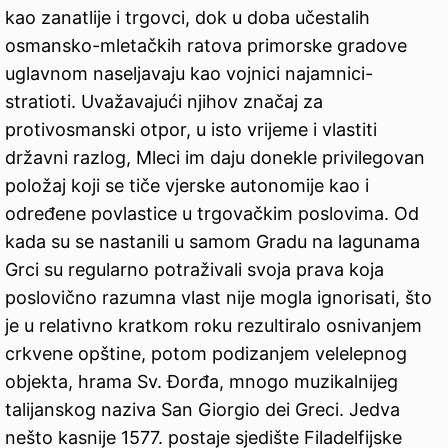
kao zanatlije i trgovci, dok u doba učestalih
osmansko-mletačkih ratova primorske gradove
uglavnom naseljavaju kao vojnici najamnici-
stratioti. Uvažavajući njihov značaj za
protivosmanski otpor, u isto vrijeme i vlastiti
državni razlog, Mleci im daju donekle privilegovan
položaj koji se tiče vjerske autonomije kao i
određene povlastice u trgovačkim poslovima. Od
kada su se nastanili u samom Gradu na lagunama
Grci su regularno potraživali svoja prava koja
poslovično razumna vlast nije mogla ignorisati, što
je u relativno kratkom roku rezultiralo osnivanjem
crkvene opštine, potom podizanjem velelepnog
objekta, hrama Sv. Đorđa, mnogo muzikalnijeg
talijanskog naziva San Giorgio dei Greci. Jedva
nešto kasnije 1577. postaje sjedište Filadelfijske