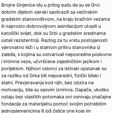
Brojne činjenice idu u prilog sudu da su se Grci
dobrim dijelom vjerski saobrazili sa većinskim
gradskim stanovništvom, na kraju bračnim vezama
ili naprosto dobrovoljnom asimilacijom utopili u
katolički svijet, dok su Srbi u gradskim sredinama
ostali rezistentniji. Razlog za tu vrstu postojanosti
vjerovatno leži i u stalnom prilivu stanovnika iz
zaleđa, s kojima su ostvarivali neposredne poslovne
i intimne veze, učvršćene zajedničkim jezikom i
porijeklom. Njihovi oslonci za istinski opstanak su
za razliku od Grka bili neposredni, fizički bliski i
stalni. Prevjeravanja kod njih, bez obzira na
motivaciju, bila su sasvim iznimna. Dapače, ukoliko
ostaju bez vlastitih potomaka oni osnivaju značajne
fondacije za materijalnu pomoć svojim potrebitim
jednoplemenicima ili još češće one koje im