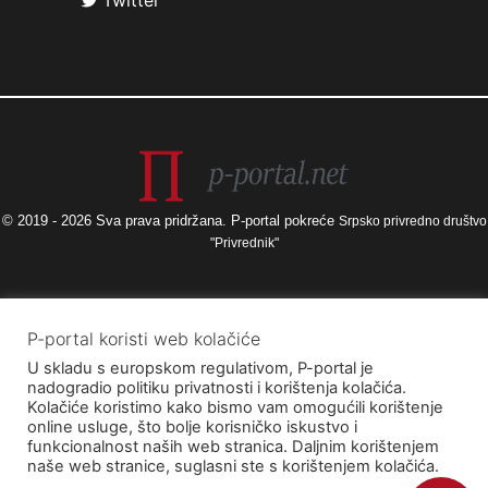
Twitter
© 2019 - 2026 Sva prava pridržana. P-portal pokreće
Srpsko privredno društvo
"Privrednik"
Izneseni stavovi i mišljenja samo su autorova i ne odražavaju nužno
P-portal koristi web kolačiće
službena stajališta Europske unije ili Europske komisije, kao ni stajališta
U skladu s europskom regulativom, P-portal je
Agencije za elektroničke medije ni Ministarstva kulture i medija. Europska
nadogradio politiku privatnosti i korištenja kolačića.
unija i Europska komisija, kao ni Agencija za elektroničke medije ni
Kolačiće koristimo kako bismo vam omogućili korištenje
Ministarstvo kulture i medija ne mogu se smatrati odgovornima za njih.
online usluge, što bolje korisničko iskustvo i
funkcionalnost naših web stranica. Daljnim korištenjem
naše web stranice, suglasni ste s korištenjem kolačića.