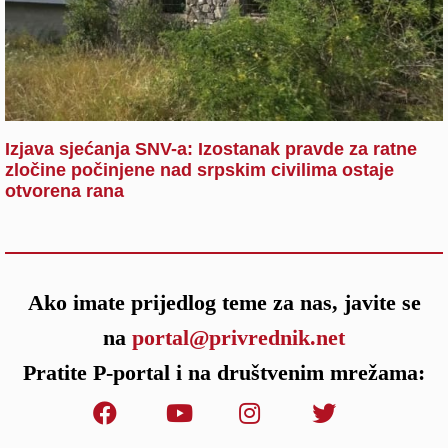
Izjava sjećanja SNV-a: Izostanak pravde za ratne
zločine počinjene nad srpskim civilima ostaje
otvorena rana
Ako imate prijedlog teme za nas, javite se
na
portal@privrednik.net
Pratite P-portal i na društvenim mrežama: