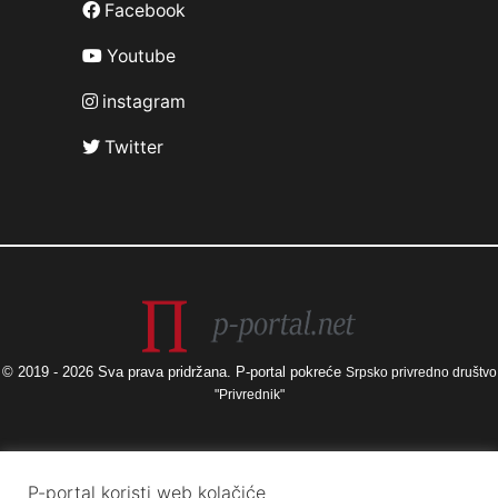
Facebook
Youtube
instagram
Twitter
© 2019 - 2026 Sva prava pridržana. P-portal pokreće
Srpsko privredno društvo
"Privrednik"
Izneseni stavovi i mišljenja samo su autorova i ne odražavaju nužno
P-portal koristi web kolačiće