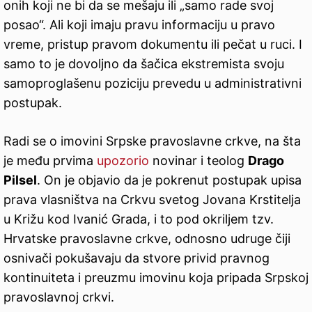
onih koji ne bi da se mešaju ili „samo rade svoj
posao“. Ali koji imaju pravu informaciju u pravo
vreme, pristup pravom dokumentu ili pečat u ruci. I
samo to je dovoljno da šačica ekstremista svoju
samoproglašenu poziciju prevedu u administrativni
postupak.
Radi se o imovini Srpske pravoslavne crkve, na šta
je među prvima
upozorio
novinar i teolog
Drago
Pilsel
. On je objavio da je pokrenut postupak upisa
prava vlasništva na Crkvu svetog Jovana Krstitelja
u Križu kod Ivanić Grada, i to pod okriljem tzv.
Hrvatske pravoslavne crkve, odnosno udruge čiji
osnivači pokušavaju da stvore privid pravnog
kontinuiteta i preuzmu imovinu koja pripada Srpskoj
pravoslavnoj crkvi.