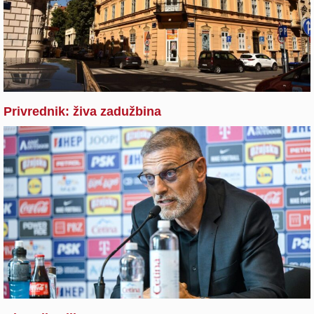
Privrednik: živa zadužbina