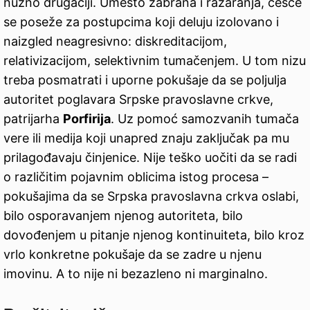
nužno drugačiji. Umesto zabrana i razaranja, češće
se poseže za postupcima koji deluju izolovano i
naizgled neagresivno: diskreditacijom,
relativizacijom, selektivnim tumačenjem. U tom nizu
treba posmatrati i uporne pokušaje da se poljulja
autoritet poglavara Srpske pravoslavne crkve,
patrijarha
Porfirija
. Uz pomoć samozvanih tumača
vere ili medija koji unapred znaju zaključak pa mu
prilagođavaju činjenice. Nije teško uočiti da se radi
o različitim pojavnim oblicima istog procesa –
pokušajima da se Srpska pravoslavna crkva oslabi,
bilo osporavanjem njenog autoriteta, bilo
dovođenjem u pitanje njenog kontinuiteta, bilo kroz
vrlo konkretne pokušaje da se zadre u njenu
imovinu. A to nije ni bezazleno ni marginalno.