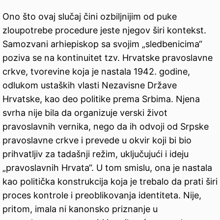
Ono što ovaj slučaj čini ozbiljnijim od puke
zloupotrebe procedure jeste njegov širi kontekst.
Samozvani arhiepiskop sa svojim „sledbenicima“
poziva se na kontinuitet tzv. Hrvatske pravoslavne
crkve, tvorevine koja je nastala 1942. godine,
odlukom ustaških vlasti Nezavisne Države
Hrvatske, kao deo politike prema Srbima. Njena
svrha nije bila da organizuje verski život
pravoslavnih vernika, nego da ih odvoji od Srpske
pravoslavne crkve i prevede u okvir koji bi bio
prihvatljiv za tadašnji režim, uključujući i ideju
„pravoslavnih Hrvata“. U tom smislu, ona je nastala
kao politička konstrukcija koja je trebalo da prati širi
proces kontrole i preoblikovanja identiteta. Nije,
pritom, imala ni kanonsko priznanje u