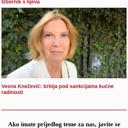
Izbornik s lijeva
Vesna Knežević: Srbija pod sankcijama kućne
radinosti
Ako imate prijedlog teme za nas, javite se