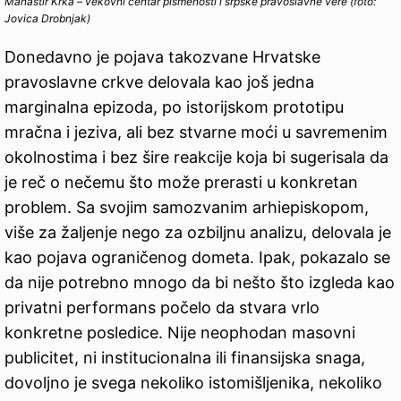
Manastir Krka – vekovni centar pismenosti i srpske pravoslavne vere (foto:
Jovica Drobnjak)
Donedavno je pojava takozvane Hrvatske
pravoslavne crkve delovala kao još jedna
marginalna epizoda, po istorijskom prototipu
mračna i jeziva, ali bez stvarne moći u savremenim
okolnostima i bez šire reakcije koja bi sugerisala da
je reč o nečemu što može prerasti u konkretan
problem. Sa svojim samozvanim arhiepiskopom,
više za žaljenje nego za ozbiljnu analizu, delovala je
kao pojava ograničenog dometa. Ipak, pokazalo se
da nije potrebno mnogo da bi nešto što izgleda kao
privatni performans počelo da stvara vrlo
konkretne posledice. Nije neophodan masovni
publicitet, ni institucionalna ili finansijska snaga,
dovoljno je svega nekoliko istomišljenika, nekoliko