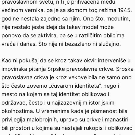
pravoslavnom svetu, niti je prihvaćena među
većinom vernika, pa je sa slomom tog režima 1945.
godine nestala zajedno sa njim. Ono što, međutim,
nije nestalo jeste ideja da takav model može
ponovo da se aktivira, pa se u različitim oblicima
vraća i danas. Što nije ni bezazleno ni slučajno.
Kao ni pokušaj da se kroz takav okvir interveniše u
imovinska pitanja Srpske pravoslavne crkve. Srpska
pravoslavna crkva je kroz vekove bila ne samo ono
što često zovemo „čuvarom identiteta“, nego i
mesto na kojem se taj identitet oblikovao i
održavao, često i u najizazovnijim istorijskim
okolnostima. U vremenima kada je pismenost bila
privilegija malobrojnih, upravo su crkve i manastiri
bili prostori u kojima su nastajali rukopisi i oblikovao