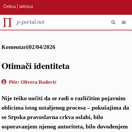
Ćirilica
|
latinica
Preskoči
IZB
na
Komentari
|
02/04/2026
sadržaj
Otimači identiteta
Piše:
Olivera Radović
Nije teško uočiti da se radi o različitim pojavnim
oblicima istog ustaljenog procesa – pokušajima da
se Srpska pravoslavna crkva oslabi, bilo
osporavanjem njenog autoriteta, bilo dovođenjem