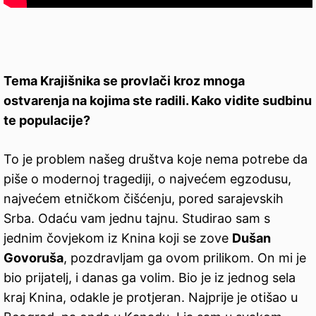
Tema Krajišnika se provlači kroz mnoga
ostvarenja na kojima ste radili. Kako vidite sudbinu
te populacije?
To je problem našeg društva koje nema potrebe da
piše o modernoj tragediji, o najvećem egzodusu,
najvećem etničkom čišćenju, pored sarajevskih
Srba. Odaću vam jednu tajnu. Studirao sam s
jednim čovjekom iz Knina koji se zove
Dušan
Govoruša
, pozdravljam ga ovom prilikom. On mi je
bio prijatelj, i danas ga volim. Bio je iz jednog sela
kraj Knina, odakle je protjeran. Najprije je otišao u