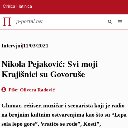
Ćirilica
|
latinica
Preskoči
IZB
na
Intervjui
|
11/03/2021
sadržaj
Nikola Pejaković: Svi moji
Krajišnici su Govoruše
Piše:
Olivera Radović
Glumac, režiser, muzičar i scenarista koji je radio
na brojnim kultnim ostvarenjima kao što su “Lepa
sela lepo gore”, Vratiće se rode”, Kosti”,