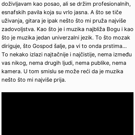
doživljavam kao posao, ali se držim profesionalnih,
esnafskih pavila koja su vrlo jasna. A što se tiče
uživanja, gitara je ipak nešto što mi pruža najviše
zadovoljstva. Kao što je i muzika najbliža Bogu i kao
što je muzika jedan univerzalni jezik. To što mozak
diriguje, što Gospod šalje, pa vi to onda prstima…
To nekako izlazi najtačnije i najčistije, nema između
vas nikog, nema drugih ljudi, nema publike, nema
kamera. U tom smislu se može reći da je muzika
nešto što mi najviše prija.