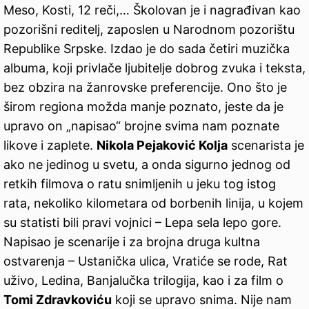
Meso, Kosti, 12 reči,… Školovan je i nagrađivan kao
pozorišni reditelj, zaposlen u Narodnom pozorištu
Republike Srpske. Izdao je do sada četiri muzička
albuma, koji privlače ljubitelje dobrog zvuka i teksta,
bez obzira na žanrovske preferencije. Ono što je
širom regiona možda manje poznato, jeste da je
upravo on „napisao“ brojne svima nam poznate
likove i zaplete.
Nikola Pejaković Kolja
scenarista je
ako ne jedinog u svetu, a onda sigurno jednog od
retkih filmova o ratu snimljenih u jeku tog istog
rata, nekoliko kilometara od borbenih linija, u kojem
su statisti bili pravi vojnici – Lepa sela lepo gore.
Napisao je scenarije i za brojna druga kultna
ostvarenja – Ustanička ulica, Vratiće se rode, Rat
uživo, Ledina, Banjalučka trilogija, kao i za film o
Tomi Zdravkoviću
koji se upravo snima. Nije nam