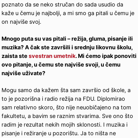
poznato da se neko stručan do sada usudio da
kaže u čemu je najbolji, a mi smo ga pitali u čemu je
on najviše svoj.
Mnogo puta su vas pitali – režija, gluma, pisanje ili
muzika? A čak ste završili i srednju likovnu školu,
zaista ste
svestran umetnik
. Mi ćemo ipak ponoviti
ovo pitanje, u čemu ste najviše svoji, u čemu
najviše uživate?
Mogu samo da kažem šta sam završio od škole, a
to je pozorišna i radio režija na FDU. Diplomirao
sam relativno skoro, što nije neuobičajeno na tom
fakultetu, a bavim se raznim stvarima. Sve ono što
radim je rezultat nekih mojih sklonosti. I muzika i
pisanje i režiranje u pozorištu. Ja to ništa ne