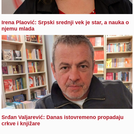
Irena Plaović: Srpski srednji vek je star, a nauka o
njemu mlada
Srđan Valjarević: Danas istovremeno propadaju
crkve i knjižare