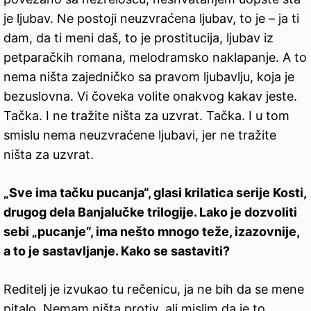
je ljubav. Ne postoji neuzvraćena ljubav, to je – ja ti
dam, da ti meni daš, to je prostitucija, ljubav iz
petparačkih romana, melodramsko naklapanje. A to
nema ništa zajedničko sa pravom ljubavlju, koja je
bezuslovna. Vi čoveka volite onakvog kakav jeste.
Tačka. I ne tražite ništa za uzvrat. Tačka. I u tom
smislu nema neuzvraćene ljubavi, jer ne tražite
ništa za uzvrat.
„Sve ima tačku pucanja“, glasi krilatica serije Kosti,
drugog dela Banjalučke trilogije. Lako je dozvoliti
sebi „pucanje“, ima nešto mnogo teže, izazovnije,
a to je sastavljanje. Kako se sastaviti?
Reditelj je izvukao tu rečenicu, ja ne bih da se mene
pitalo. Nemam ništa protiv, ali mislim da je to