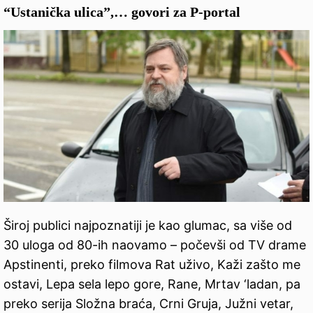
“Ustanička ulica”,… govori za P-portal
Široj publici najpoznatiji je kao glumac, sa više od
30 uloga od 80-ih naovamo – počevši od TV drame
Apstinenti, preko filmova Rat uživo, Kaži zašto me
ostavi, Lepa sela lepo gore, Rane, Mrtav ‘ladan, pa
preko serija Složna braća, Crni Gruja, Južni vetar,