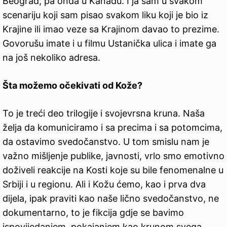
Beograd, pa onda u Kanadu. I ja sam u svakom
scenariju koji sam pisao svakom liku koji je bio iz
Krajine ili imao veze sa Krajinom davao to prezime.
Govorušu imate i u filmu Ustanička ulica i imate ga
na još nekoliko adresa.
Šta možemo očekivati od Kože?
To je treći deo trilogije i svojevrsna kruna. Naša
želja da komuniciramo i sa precima i sa potomcima,
da ostavimo svedočanstvo. U tom smislu nam je
važno mišljenje publike, javnosti, vrlo smo emotivno
doživeli reakcije na Kosti koje su bile fenomenalne u
Srbiji i u regionu. Ali i Kožu ćemo, kao i prva dva
dijela, ipak praviti kao naše lično svedočanstvo, ne
dokumentarno, to je fikcija gdje se bavimo
ispovijedanjem, pokajanjem kao krunom svega,