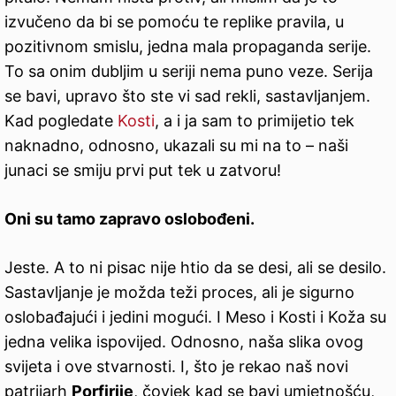
izvučeno da bi se pomoću te replike pravila, u
pozitivnom smislu, jedna mala propaganda serije.
To sa onim dubljim u seriji nema puno veze. Serija
se bavi, upravo što ste vi sad rekli, sastavljanjem.
Kad pogledate
Kosti
, a i ja sam to primijetio tek
naknadno, odnosno, ukazali su mi na to – naši
junaci se smiju prvi put tek u zatvoru!
Oni su tamo zapravo oslobođeni.
Jeste. A to ni pisac nije htio da se desi, ali se desilo.
Sastavljanje je možda teži proces, ali je sigurno
oslobađajući i jedini mogući. I Meso i Kosti i Koža su
jedna velika ispovijed. Odnosno, naša slika ovog
svijeta i ove stvarnosti. I, što je rekao naš novi
patrijarh
Porfirije
, čovjek kad se bavi umjetnošću,