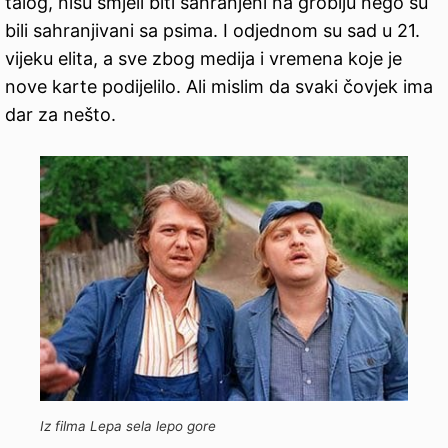
talog, nisu smjeli biti sahranjeni na groblju nego su
bili sahranjivani sa psima. I odjednom su sad u 21.
vijeku elita, a sve zbog medija i vremena koje je
nove karte podijelilo. Ali mislim da svaki čovjek ima
dar za nešto.
Iz filma Lepa sela lepo gore