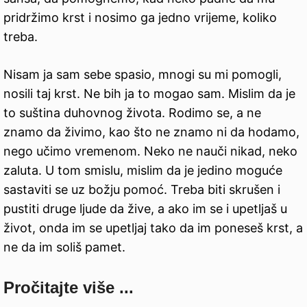
pridržimo krst i nosimo ga jedno vrijeme, koliko
treba.
Nisam ja sam sebe spasio, mnogi su mi pomogli,
nosili taj krst. Ne bih ja to mogao sam. Mislim da je
to suština duhovnog života. Rodimo se, a ne
znamo da živimo, kao što ne znamo ni da hodamo,
nego učimo vremenom. Neko ne nauči nikad, neko
zaluta. U tom smislu, mislim da je jedino moguće
sastaviti se uz božju pomoć. Treba biti skrušen i
pustiti druge ljude da žive, a ako im se i upetljaš u
život, onda im se upetljaj tako da im poneseš krst, a
ne da im soliš pamet.
Pročitajte više ...