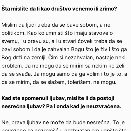
Šta mislite da li kao društvo venemo ili zrimo?
Mislim da ljudi treba da se bave sobom, a ne
politikom. Kao kolumnisti što imaju stavove o
svemu, i u pravu su, ali u stvari čovek treba da se
bavi sobom i da je zahvalan Bogu što je živ i što ga
Bog drži na zemlji. Čim si nezahvalan, nastaje neki
problem. Ja ne mogu da se mirim sa nekim ko želi
da se svađa. Ja mogu samo da ga volim i to je to, a
da se mirim, da se slažem, tolerišem, ne mogu.
Kad ste spomenuli ljubav, mislite li da postoji
nesrećna ljubav? Pa i onda kad je neuzvraćena.
Ne, prava ljubav ne može da bude nesrećna. To je
povezano sa nezrelošću, neshvatanjem uopšte šta