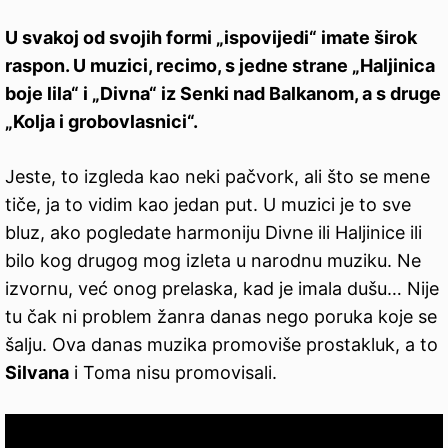
U svakoj od svojih formi „ispovijedi“ imate širok
raspon. U muzici, recimo, s jedne strane „Haljinica
boje lila“ i „Divna“ iz Senki nad Balkanom, a s druge
„Kolja i grobovlasnici“.
Jeste, to izgleda kao neki pačvork, ali što se mene
tiče, ja to vidim kao jedan put. U muzici je to sve
bluz, ako pogledate harmoniju Divne ili Haljinice ili
bilo kog drugog mog izleta u narodnu muziku. Ne
izvornu, već onog prelaska, kad je imala dušu… Nije
tu čak ni problem žanra danas nego poruka koje se
šalju. Ova danas muzika promoviše prostakluk, a to
Silvana
i Toma nisu promovisali.