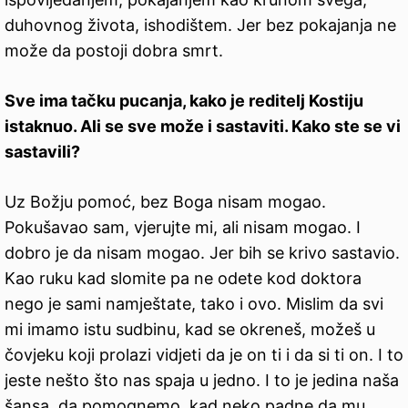
duhovnog života, ishodištem. Jer bez pokajanja ne
može da postoji dobra smrt.
Sve ima tačku pucanja, kako je reditelj Kostiju
istaknuo. Ali se sve može i sastaviti. Kako ste se vi
sastavili?
Uz Božju pomoć, bez Boga nisam mogao.
Pokušavao sam, vjerujte mi, ali nisam mogao. I
dobro je da nisam mogao. Jer bih se krivo sastavio.
Kao ruku kad slomite pa ne odete kod doktora
nego je sami namještate, tako i ovo. Mislim da svi
mi imamo istu sudbinu, kad se okreneš, možeš u
čovjeku koji prolazi vidjeti da je on ti i da si ti on. I to
jeste nešto što nas spaja u jedno. I to je jedina naša
šansa, da pomognemo, kad neko padne da mu