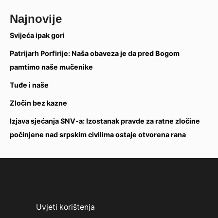
Najnovije
Svijeća ipak gori
Patrijarh Porfirije: Naša obaveza je da pred Bogom
pamtimo naše mučenike
Tuđe i naše
Zločin bez kazne
Izjava sjećanja SNV-a: Izostanak pravde za ratne zločine
počinjene nad srpskim civilima ostaje otvorena rana
Uvjeti korištenja