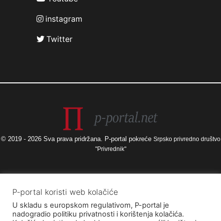
instagram
Twitter
© 2019 - 2026 Sva prava pridržana. P-portal pokreće
Srpsko privredno društvo
"Privrednik"
Izneseni stavovi i mišljenja samo su autorova i ne odražavaju nužno
P-portal koristi web kolačiće
službena stajališta Europske unije ili Europske komisije, kao ni stajališta
U skladu s europskom regulativom, P-portal je
Agencije za elektroničke medije ni Ministarstva kulture i medija. Europska
nadogradio politiku privatnosti i korištenja kolačića.
unija i Europska komisija, kao ni Agencija za elektroničke medije ni