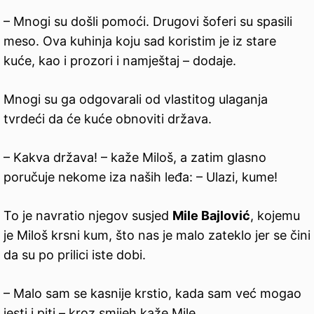
– Mnogi su došli pomoći. Drugovi šoferi su spasili
meso. Ova kuhinja koju sad koristim je iz stare
kuće, kao i prozori i namještaj – dodaje.
Mnogi su ga odgovarali od vlastitog ulaganja
tvrdeći da će kuće obnoviti država.
– Kakva država! – kaže Miloš, a zatim glasno
poručuje nekome iza naših leđa: – Ulazi, kume!
To je navratio njegov susjed
Mile Bajlović
, kojemu
je Miloš krsni kum, što nas je malo zateklo jer se čini
da su po prilici iste dobi.
– Malo sam se kasnije krstio, kada sam već mogao
jesti i piti – kroz smijeh kaže Mile.