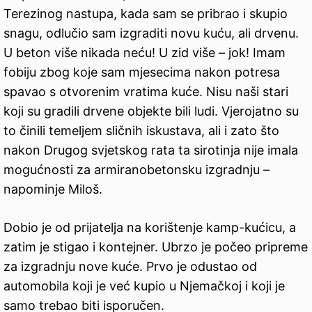
Terezinog nastupa, kada sam se pribrao i skupio
snagu, odlučio sam izgraditi novu kuću, ali drvenu.
U beton više nikada neću! U zid više – jok! Imam
fobiju zbog koje sam mjesecima nakon potresa
spavao s otvorenim vratima kuće. Nisu naši stari
koji su gradili drvene objekte bili ludi. Vjerojatno su
to činili temeljem sličnih iskustava, ali i zato što
nakon Drugog svjetskog rata ta sirotinja nije imala
mogućnosti za armiranobetonsku izgradnju –
napominje Miloš.
Dobio je od prijatelja na korištenje kamp-kućicu, a
zatim je stigao i kontejner. Ubrzo je počeo pripreme
za izgradnju nove kuće. Prvo je odustao od
automobila koji je već kupio u Njemačkoj i koji je
samo trebao biti isporučen.