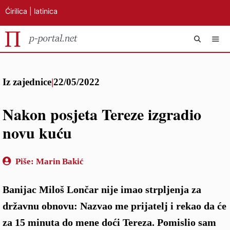
Ćirilica
|
latinica
Preskoči
IZB
na
Iz zajednice
|
22/05/2022
sadržaj
Nakon posjeta Tereze izgradio
novu kuću
Piše:
Marin Bakić
Banijac Miloš Lončar nije imao strpljenja za
državnu obnovu: Nazvao me prijatelj i rekao da će
za 15 minuta do mene doći Tereza. Pomislio sam