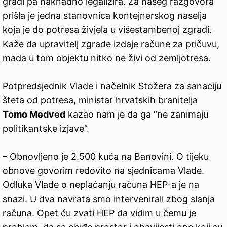
gradi pa naknadno legalizira. Za našeg razgovora
prišla je jedna stanovnica kontejnerskog naselja
koja je do potresa živjela u višestambenoj zgradi.
Kaže da upravitelj zgrade izdaje račune za pričuvu,
mada u tom objektu nitko ne živi od zemljotresa.
Potpredsjednik Vlade i načelnik Stožera za sanaciju
šteta od potresa, ministar hrvatskih branitelja
Tomo Medved
kazao nam je da ga “ne zanimaju
politikantske izjave”.
– Obnovljeno je 2.500 kuća na Banovini. O tijeku
obnove govorim redovito na sjednicama Vlade.
Odluka Vlade o neplaćanju računa HEP-a je na
snazi. U dva navrata smo intervenirali zbog slanja
računa. Opet ću zvati HEP da vidim u čemu je