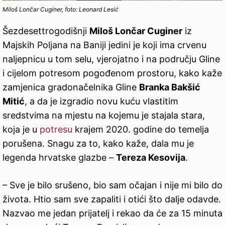
Miloš Lončar Cuginer, foto: Leonard Lesić
Šezdesettrogodišnji
Miloš Lončar Cuginer
iz
Majskih Poljana na Baniji jedini je koji ima crvenu
naljepnicu u tom selu, vjerojatno i na području Gline
i cijelom potresom pogođenom prostoru, kako kaže
zamjenica gradonačelnika Gline
Branka Bakšić
Mitić
, a da je izgradio novu kuću vlastitim
sredstvima na mjestu na kojemu je stajala stara,
koja je u
potresu
krajem 2020. godine do temelja
porušena. Snagu za to, kako kaže, dala mu je
legenda hrvatske glazbe –
Tereza Kesovija
.
– Sve je bilo srušeno, bio sam očajan i nije mi bilo do
života. Htio sam sve zapaliti i otići što dalje odavde.
Nazvao me jedan prijatelj i rekao da će za 15 minuta