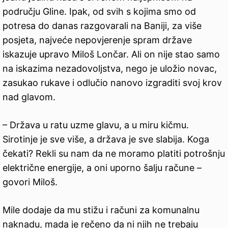
području Gline. Ipak, od svih s kojima smo od
potresa do danas razgovarali na Baniji, za više
posjeta, najveće nepovjerenje spram države
iskazuje upravo Miloš Lončar. Ali on nije stao samo
na iskazima nezadovoljstva, nego je uložio novac,
zasukao rukave i odlučio nanovo izgraditi svoj krov
nad glavom.
– Država u ratu uzme glavu, a u miru kičmu.
Sirotinje je sve više, a država je sve slabija. Koga
čekati? Rekli su nam da ne moramo platiti potrošnju
električne energije, a oni uporno šalju račune –
govori Miloš.
Mile dodaje da mu stižu i računi za komunalnu
naknadu, mada je rečeno da ni njih ne trebaju