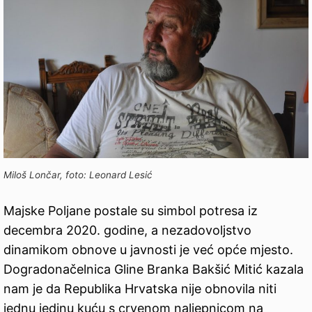
Miloš Lončar, foto: Leonard Lesić
Majske Poljane postale su simbol potresa iz
decembra 2020. godine, a nezadovoljstvo
dinamikom obnove u javnosti je već opće mjesto.
Dogradonačelnica Gline Branka Bakšić Mitić kazala
nam je da Republika Hrvatska nije obnovila niti
jednu jedinu kuću s crvenom naljepnicom na