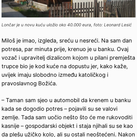
Lončar je u novu kuću uložio oko 40.000 eura, foto: Leonard Lesić
Miloš je imao, izgleda, sreću u nesreći. Na sam dan
potresa, par minuta prije, krenuo je u banku. Ovaj
vozač i upravitelj dizalicom kojom u pilani premješta
trupce bio je kod kuće na dopustu jer, kako kaže,
uvijek imaju slobodno između katoličkog i
pravoslavnog Božića.
– Taman sam sjeo u automobil da krenem u banku
kada se dogodio potres – pojavili su se valovi
zemlje. Tada sam uočio nešto što će me rukovoditi
kasnije – gospodarski objekt i staja njihali su se kao
da plešu užičko kolo, ali su ostali neoštećeni. Nakon