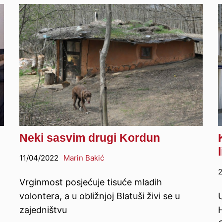
Neki sasvim drugi Kordun
11/04/2022
Marin Bakić
Vrginmost posjećuje tisuće mladih
volontera, a u obližnjoj Blatuši živi se u
zajedništvu
H