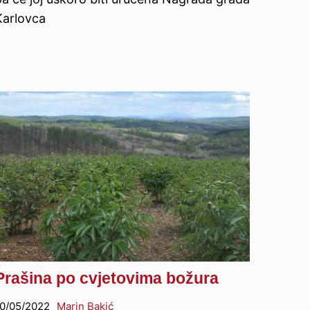
Karlovca
Prašina po cvjetovima božura
0/05/2022
Marin Bakić