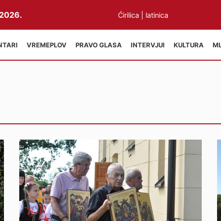
2026.
Ćirilica
|
latinica
NTARI
VREMEPLOV
PRAVO GLASA
INTERVJUI
KULTURA
M