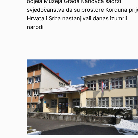
odjela Muzeja Grada Karlovca sadrži
svjedočanstva da su prostore Korduna prij
Hrvata i Srba nastanjivali danas izumrli
narodi