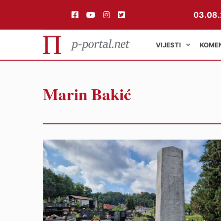
03.08.
VIJESTI
KOME
Preskoči
Marin Bakić
na
sadržaj