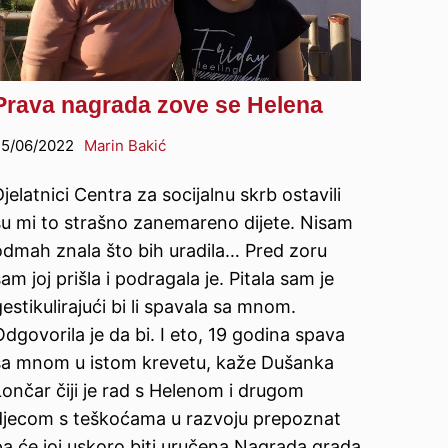
Prava nagrada zove se Helena
5/06/2022
Marin Bakić
jelatnici Centra za socijalnu skrb ostavili
su mi to strašno zanemareno dijete. Nisam
odmah znala što bih uradila… Pred zoru
am joj prišla i podragala je. Pitala sam je
estikulirajući bi li spavala sa mnom.
dgovorila je da bi. I eto, 19 godina spava
sa mnom u istom krevetu, kaže Dušanka
Lončar čiji je rad s Helenom i drugom
djecom s teškoćama u razvoju prepoznat
pa će joj uskoro biti uručena Nagrada grada