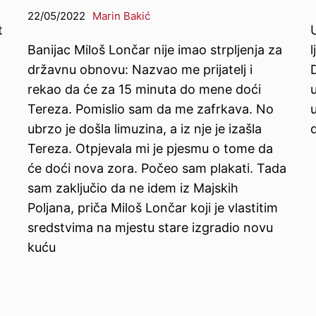
22/05/2022
Marin Bakić
t
U
Banijac Miloš Lončar nije imao strpljenja za
l
državnu obnovu: Nazvao me prijatelj i
rekao da će za 15 minuta do mene doći
Tereza. Pomislio sam da me zafrkava. No
ubrzo je došla limuzina, a iz nje je izašla
Tereza. Otpjevala mi je pjesmu o tome da
će doći nova zora. Počeo sam plakati. Tada
sam zaključio da ne idem iz Majskih
Poljana, priča Miloš Lončar koji je vlastitim
sredstvima na mjestu stare izgradio novu
kuću