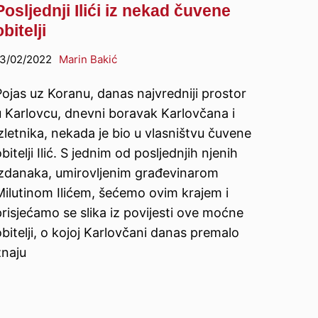
Posljednji Ilići iz nekad čuvene
obitelji
3/02/2022
Marin Bakić
Pojas uz Koranu, danas najvredniji prostor
u Karlovcu, dnevni boravak Karlovčana i
zletnika, nekada je bio u vlasništvu čuvene
bitelji Ilić. S jednim od posljednjih njenih
izdanaka, umirovljenim građevinarom
Milutinom Ilićem, šećemo ovim krajem i
prisjećamo se slika iz povijesti ove moćne
bitelji, o kojoj Karlovčani danas premalo
znaju