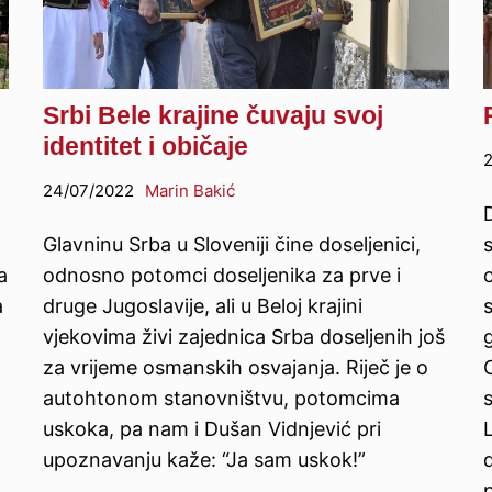
Srbi Bele krajine čuvaju svoj
identitet i običaje
2
24/07/2022
Marin Bakić
D
Glavninu Srba u Sloveniji čine doseljenici,
a
odnosno potomci doseljenika za prve i
a
druge Jugoslavije, ali u Beloj krajini
s
vjekovima živi zajednica Srba doseljenih još
g
za vrijeme osmanskih osvajanja. Riječ je o
O
autohtonom stanovništvu, potomcima
uskoka, pa nam i Dušan Vidnjević pri
upoznavanju kaže: “Ja sam uskok!”