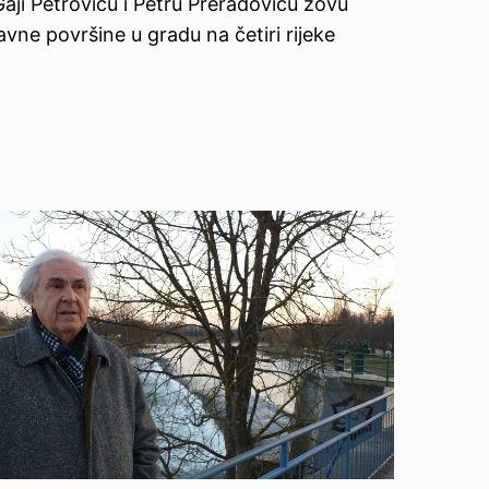
Gaji Petroviću i Petru Preradoviću zovu
avne površine u gradu na četiri rijeke