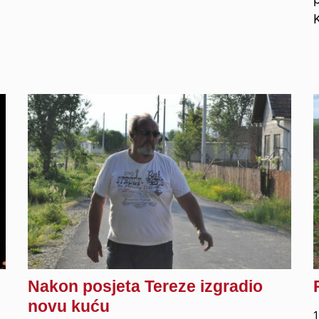
Nakon posjeta Tereze izgradio
novu kuću
1