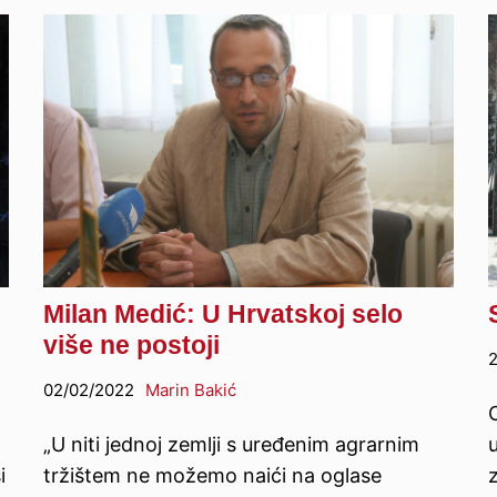
Milan Medić: U Hrvatskoj selo
više ne postoji
2
02/02/2022
Marin Bakić
„U niti jednoj zemlji s uređenim agrarnim
u
i
tržištem ne možemo naići na oglase
z