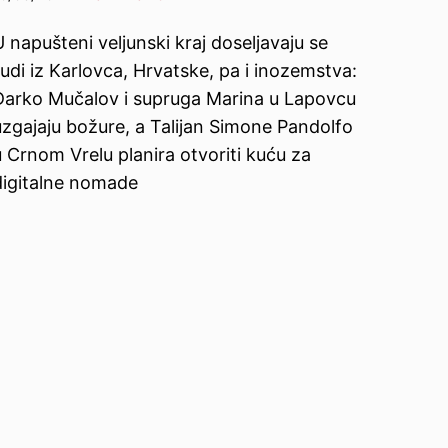
 napušteni veljunski kraj doseljavaju se
judi iz Karlovca, Hrvatske, pa i inozemstva:
Darko Mučalov i supruga Marina u Lapovcu
uzgajaju božure, a Talijan Simone Pandolfo
u Crnom Vrelu planira otvoriti kuću za
digitalne nomade