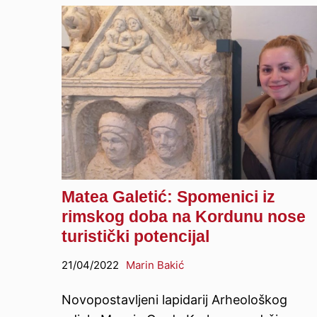
Matea Galetić: Spomenici iz
rimskog doba na Kordunu nose
turistički potencijal
21/04/2022
Marin Bakić
Novopostavljeni lapidarij Arheološkog