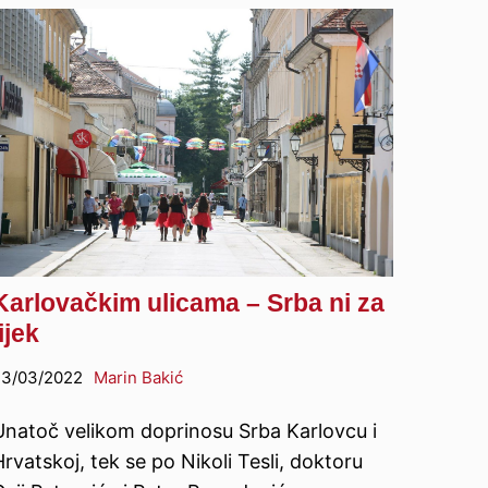
Karlovačkim ulicama – Srba ni za
lijek
23/03/2022
Marin Bakić
Unatoč velikom doprinosu Srba Karlovcu i
rvatskoj, tek se po Nikoli Tesli, doktoru